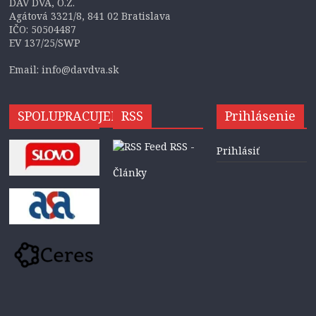
DAV DVA, O.Z.
Agátová 3321/8, 841 02 Bratislava
IČO: 50504487
EV 137/25/SWP
Email: info@davdva.sk
SPOLUPRACUJEME
RSS
Prihlásenie
RSS -
Prihlásiť
Články