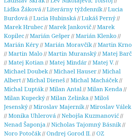
Ladislav Skrak
Lev Nikolajevič Tolstoj
//
//
Lidka Žáková
Literárny týždenník
Lucia
//
//
Burdová
Lucia Hubinská
Lukáš Perný
//
//
//
Marek Hrubec
Marek Jankovič
Marek
//
//
Kopilec
Marián Gešper
Marián Klenko
//
//
//
Marián Kéry
Marián Moravčík
Martin Krno
//
//
Martin Malo
Martin Muranský
Matej Barč
//
//
//
Matej Kotian
Matej Mindár
Matej V.
//
//
//
//
Michael Doubek
Michael Hauser
Michal
//
//
Albert
Michal Dieneš
Michal Macháček
//
//
//
Michal Ľupták
Milan Antal
Milan Kenda
//
//
//
Milan Kupecký
Milan Zelinka
Miloš
//
//
Jesenský
Miroslav Majerník
Miroslav Válek
//
//
Monika Uhlerová
Nebojša Kuzmanović
//
//
//
Nenad Šaponja
Nicholas Tajomný Básnik
//
//
Noro Potočák
Ondrej Gorod II.
OZ
//
//