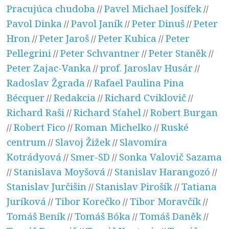
Pracujúca chudoba
Pavel Michael Josífek
//
//
Pavol Dinka
Pavol Janík
Peter Dinuš
Peter
//
//
//
Hron
Peter Jaroš
Peter Kubica
Peter
//
//
//
Pellegrini
Peter Schvantner
Peter Staněk
//
//
//
Peter Zajac-Vanka
prof. Jaroslav Husár
//
//
Radoslav Žgrada
Rafael Paulina Pina
//
Bécquer
Redakcia
Richard Cviklovič
//
//
//
Richard Raši
Richard Sťahel
Robert Burgan
//
//
Robert Fico
Roman Michelko
Ruské
//
//
//
centrum
Slavoj Žižek
Slavomíra
//
//
Kotrádyová
Smer-SD
Sonka Valovič Sazama
//
//
Stanislava Moyšová
Stanislav Harangozó
//
//
//
Stanislav Jurčišin
Stanislav Pirošík
Tatiana
//
//
Juríková
Tibor Korečko
Tibor Moravčík
//
//
//
Tomáš Beník
Tomáš Bóka
Tomáš Daněk
//
//
//