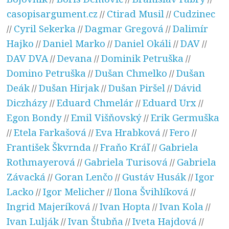
casopisargument.cz
Ctirad Musil
Cudzinec
//
//
Cyril Sekerka
Dagmar Gregová
Dalimír
//
//
//
Hajko
Daniel Marko
Daniel Okáli
DAV
//
//
//
//
DAV DVA
Devana
Dominik Petruška
//
//
//
Domino Petruška
Dušan Chmelko
Dušan
//
//
Deák
Dušan Hirjak
Dušan Piršel
Dávid
//
//
//
Diczházy
Eduard Chmelár
Eduard Urx
//
//
//
Egon Bondy
Emil Višňovský
Erik Germuška
//
//
Etela Farkašová
Eva Hrabková
Fero
//
//
//
//
František Škvrnda
Fraňo Kráľ
Gabriela
//
//
Rothmayerová
Gabriela Turisová
Gabriela
//
//
Závacká
Goran Lenčo
Gustáv Husák
Igor
//
//
//
Lacko
Igor Melicher
Ilona Švihlíková
//
//
//
Ingrid Majeríková
Ivan Hopta
Ivan Kola
//
//
//
Ivan Lulják
Ivan Štubňa
Iveta Hajdová
//
//
//