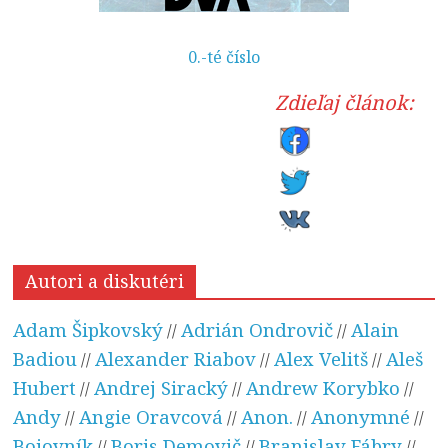
0.-té číslo
Zdieľaj článok:
Autori a diskutéri
Adam Šipkovský
Adrián Ondrovič
Alain
//
//
Badiou
Alexander Riabov
Alex Velitš
Aleš
//
//
//
Hubert
Andrej Siracký
Andrew Korybko
//
//
//
Andy
Angie Oravcová
Anon.
Anonymné
//
//
//
//
Bojovník
Boris Demovič
Branislav Fábry
//
//
//