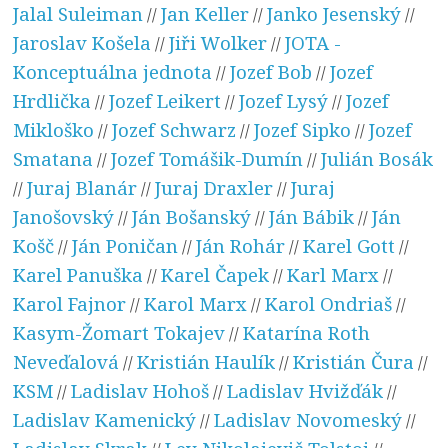
Jalal Suleiman
Jan Keller
Janko Jesenský
//
//
//
Jaroslav Košela
Jiři Wolker
JOTA -
//
//
Konceptuálna jednota
Jozef Bob
Jozef
//
//
Hrdlička
Jozef Leikert
Jozef Lysý
Jozef
//
//
//
Mikloško
Jozef Schwarz
Jozef Sipko
Jozef
//
//
//
Smatana
Jozef Tomášik-Dumín
Julián Bosák
//
//
Juraj Blanár
Juraj Draxler
Juraj
//
//
//
Janošovský
Ján Bošanský
Ján Bábik
Ján
//
//
//
Košč
Ján Poničan
Ján Rohár
Karel Gott
//
//
//
//
Karel Panuška
Karel Čapek
Karl Marx
//
//
//
Karol Fajnor
Karol Marx
Karol Ondriaš
//
//
//
Kasym-Žomart Tokajev
Katarína Roth
//
Neveďalová
Kristián Haulík
Kristián Čura
//
//
//
KSM
Ladislav Hohoš
Ladislav Hvižďák
//
//
//
Ladislav Kamenický
Ladislav Novomeský
//
//