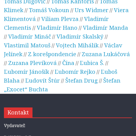
Tomáš Dugovič
Tomáš Kantoris
Tomáš
//
//
Klimek
Tomáš Vokoun
Urs Widmer
Viera
//
//
//
Klimentová
Viliam Plevza
Vladimír
//
//
Clementis
Vladimír Hano
Vladimír Manda
//
//
Vladimír Mináč
Vladimír Skalský
//
//
//
Vlastimil Matouš
Vojtech Mihálik
Václav
//
//
Jelínek
Z korešpondencie
Zuzana Lukáčová
//
//
Zuzana Plevíková
Čína
Ľubica Š.
//
//
//
//
Ľubomír Jánošík
Ľubomír Rejko
Ľuboš
//
//
Blaha
Ľudovít Štúr
Štefan Drug
Štefan
//
//
//
„Exocet“ Buchta
Kontakt
Vydavateľ: