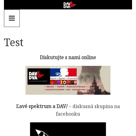
Skip
to
DAV
content
DVA
–
Test
kultúrno-
Diskutujte s nami online
politická
revue
Ľavé spektrum a DAV/
– diskusná skupina na
facebooku