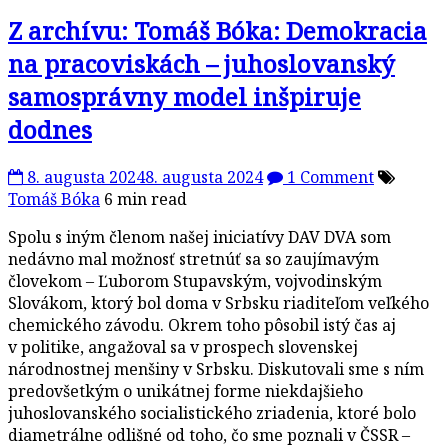
Z archívu: Tomáš Bóka: Demokracia
na pracoviskách – juhoslovanský
samosprávny model inšpiruje
dodnes
8. augusta 2024
8. augusta 2024
1 Comment
Tomáš Bóka
6 min read
Spolu s iným členom našej iniciatívy DAV DVA som
nedávno mal možnosť stretnúť sa so zaujímavým
človekom – Ľuborom Stupavským, vojvodinským
Slovákom, ktorý bol doma v Srbsku riaditeľom veľkého
chemického závodu. Okrem toho pôsobil istý čas aj
v politike, angažoval sa v prospech slovenskej
národnostnej menšiny v Srbsku. Diskutovali sme s ním
predovšetkým o unikátnej forme niekdajšieho
juhoslovanského socialistického zriadenia, ktoré bolo
diametrálne odlišné od toho, čo sme poznali v ČSSR –