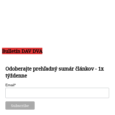
Bulletín DAV DVA
Odoberajte prehľadný sumár článkov - 1x
týždenne
Email*