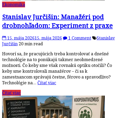
Ekonomika
Stanislav Jurčišin: Manažéri pod
drobnohľadom: Experiment z praxe
15. mája 2026
15. mája 2026
1 Comment
Stanislav
Jurčišin
20 min read
Hovorí sa, že pracujúcich treba kontrolovať a dnešné
technológie na to ponúkajú takmer neobmedzené
možnosti. Čo keby sme však rovnakú optiku otočili? Čo
keby sme kontrolovali manažérov – či sa k
zamestnancom správajú čestne, férovo a spravodlivo?
Technológie na…
Čítať viac
Čítať viac