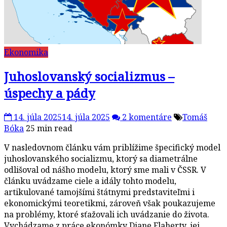
Ekonomika
Juhoslovanský socializmus –
úspechy a pády
14. júla 2025
14. júla 2025
2 komentáre
Tomáš
Bóka
25 min read
V nasledovnom článku vám priblížime špecifický model
juhoslovanského socializmu, ktorý sa diametrálne
odlišoval od nášho modelu, ktorý sme mali v ČSSR. V
článku uvádzame ciele a idály tohto modelu,
artikulované tamojšími štátnymi predstaviteľmi i
ekonomickými teoretikmi, zároveň však poukazujeme
na problémy, ktoré sťažovali ich uvádzanie do života.
Vychádzame z práce ekonómky Diane Flaherty, jej