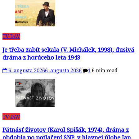
TV DAV
Je třeba zabít sekala (V. Michálek, 1998), dusivá
dráma z horúceho leta 1943
6. augusta 2026
6. augusta 2026
1
6 min read
TV DAV
Pätnásť životov (Karol Spišák, 1974), dráma z
obdobia po potlačení SNP, v hlavnej úlohe Jan