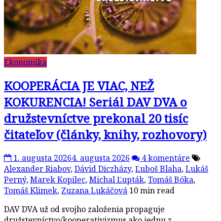
Ekonomika
KOOPERÁCIA JE VIAC, NEŽ
KOKURENCIA! Seriál DAV DVA o
družstevníctve prekonal 20 tisíc
čitateľov (články, knihy, rozhovory)
1. augusta 2026
4. augusta 2026
4 komentáre
Alexander Riabov
,
Dávid Diczházy
,
Ľuboš Blaha
,
Lukáš
Perný
,
Marek Kopilec
,
Michal Ľupták
,
Tomáš Bóka
,
Tomáš Klimek
,
Zuzana Lukáčová
10 min read
DAV DVA už od svojho založenia propaguje
družstevníctvo/kooperativizmus ako jednu z