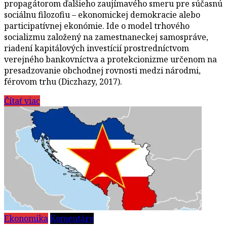
propagátorom ďalšieho zaujímavého smeru pre súčasnú
sociálnu filozofiu – ekonomickej demokracie alebo
participatívnej ekonómie. Ide o model trhového
socializmu založený na zamestnaneckej samospráve,
riadení kapitálových investícií prostredníctvom
verejného bankovníctva a protekcionizme určenom na
presadzovanie obchodnej rovnosti medzi národmi,
férovom trhu (Diczhazy, 2017).
Čítať viac
Ekonomika
Komentáre