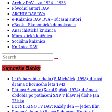
Archív DAV – zv. 1924 – 1933
Pôvodní autori DAV
ARCHÍV DAV DVA
e-Knižnica DAV DVA – súčasní autori
eBook – Ekonomická demokracia
Anarchistická knižnica
Marxistická knižnica
Sociálna knižnica
Knižnica DAV
Najnovšie články
Je třeba zabít sekala (V. Michálek, 1998), dusivá
dráma z horúceho leta 1943
Pätnásť životov (Karol Spišák, 1974), dráma z
obdobia po potlačení SNP, v hlavnej úlohe Jan
Tříska
LETNÉ KINO TV DAV: Každý deň — jeden film
Rumový denník (Bruce Robinson, Hunter S.