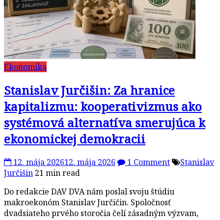
Ekonomika
Stanislav Jurčišin: Za hranice
kapitalizmu: kooperativizmus ako
systémová alternatíva smerujúca k
ekonomickej demokracii
12. mája 2026
12. mája 2026
1 Comment
Stanislav
Jurčišin
21 min read
Do redakcie DAV DVA nám poslal svoju štúdiu
makroekonóm Stanislav Jurčičin. Spoločnosť
dvadsiateho prvého storočia čelí zásadným výzvam,