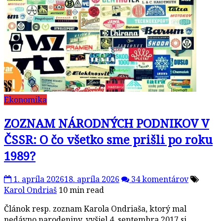
Ekonomika
ZOZNAM NÁRODNÝCH PODNIKOV V
ČSSR: O čo všetko sme prišli po roku
1989?
1. apríla 2026
18. apríla 2026
34 komentárov
Karol Ondriaš
10 min read
Článok resp. zoznam Karola Ondriaša, ktorý mal
nedávno narodeniny, vyšiel 4. septembra 2017 si