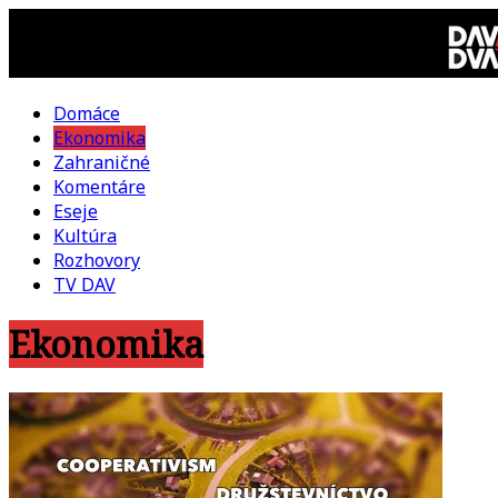
Skip
to
content
Domáce
DAV
Ekonomika
Zahraničné
DVA
Komentáre
Eseje
–
Kultúra
Rozhovory
kultúrno-
TV DAV
Ekonomika
politická
revue