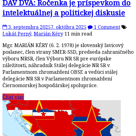
DAV DVA: Ročenka je príspevkom do
intelektuálnej a politickej diskusie
3. septembra 2025
7. októbra 2025
1 Comment
Lukáš Perný
,
Marián Kéry
11 min read
Mgr. MARIÁN KÉRY (6. 2. 1978) je slovenský ľavicový
poslanec, člen strany SMER-SSD, predseda zahraničného
výboru NRSR, člen Výboru NR SR pre európske
záležitosti, náhradník Stálej delegácie NR SR v
Parlamentnom zhromaždení OBSE a vedúci stálej
delegácie NR SR v Parlamentnom zhromaždení
Čiernomorskej hospodárskej spolupráce.
Čítať viac