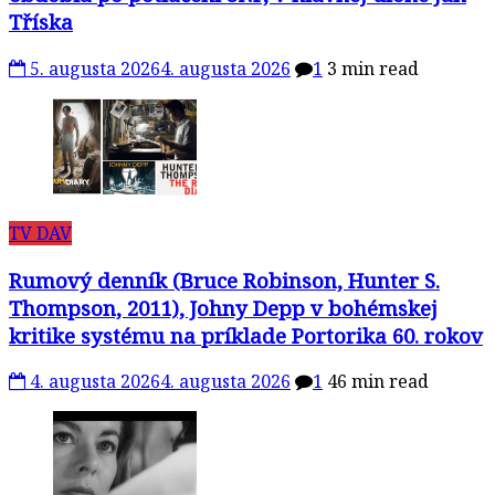
Tříska
5. augusta 2026
4. augusta 2026
1
3 min read
TV DAV
Rumový denník (Bruce Robinson, Hunter S.
Thompson, 2011), Johny Depp v bohémskej
kritike systému na príklade Portorika 60. rokov
4. augusta 2026
4. augusta 2026
1
46 min read