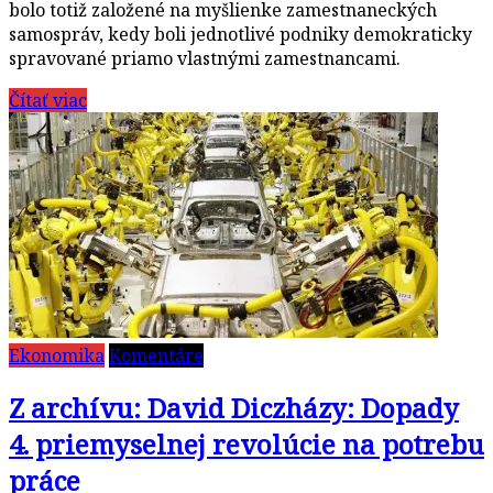
bolo totiž založené na myšlienke zamestnaneckých
samospráv, kedy boli jednotlivé podniky demokraticky
spravované priamo vlastnými zamestnancami.
Čítať viac
Ekonomika
Komentáre
Z archívu: David Diczházy: Dopady
4. priemyselnej revolúcie na potrebu
práce