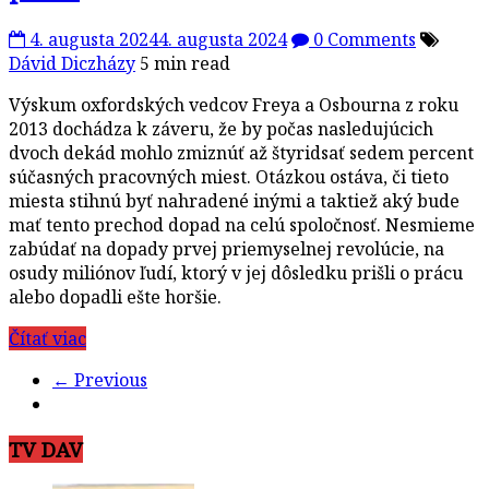
4. augusta 2024
4. augusta 2024
0 Comments
Dávid Diczházy
5 min read
Výskum oxfordských vedcov Freya a Osbourna z roku
2013 dochádza k záveru, že by počas nasledujúcich
dvoch dekád mohlo zmiznúť až štyridsať sedem percent
súčasných pracovných miest. Otázkou ostáva, či tieto
miesta stihnú byť nahradené inými a taktiež aký bude
mať tento prechod dopad na celú spoločnosť. Nesmieme
zabúdať na dopady prvej priemyselnej revolúcie, na
osudy miliónov ľudí, ktorý v jej dôsledku prišli o prácu
alebo dopadli ešte horšie.
Čítať viac
← Previous
TV DAV