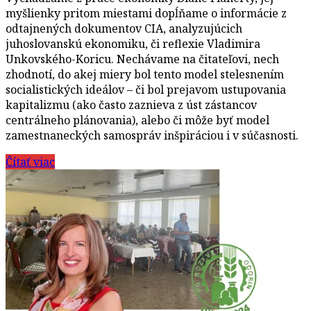
myšlienky pritom miestami dopĺňame o informácie z
odtajnených dokumentov CIA, analyzujúcich
juhoslovanskú ekonomiku, či reflexie Vladimira
Unkovského-Koricu. Nechávame na čitateľovi, nech
zhodnotí, do akej miery bol tento model stelesnením
socialistických ideálov – či bol prejavom ustupovania
kapitalizmu (ako často zaznieva z úst zástancov
centrálneho plánovania), alebo či môže byť model
zamestnaneckých samospráv inšpiráciou i v súčasnosti.
Čítať viac