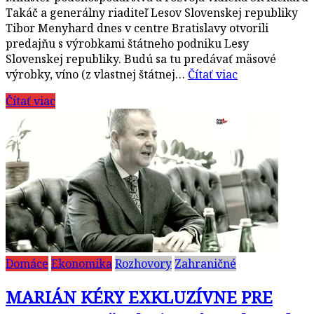
Takáč a generálny riaditeľ Lesov Slovenskej republiky
Tibor Menyhard dnes v centre Bratislavy otvorili
predajňu s výrobkami štátneho podniku Lesy
Slovenskej republiky. Budú sa tu predávať mäsové
výrobky, víno (z vlastnej štátnej…
Čítať viac
Čítať viac
Domáce
Ekonomika
Rozhovory
Zahraničné
MARIÁN KÉRY EXKLUZÍVNE PRE