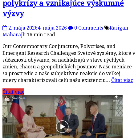
polykrízy a vznikajúce výskumné
výzvy
2. mája 2026
4. mája 2026
0 Comments
Rasigan
Maharajh
16 min read
Our Contemporary Conjuncture, Polycrises, and
Emergent Research Challenges Svetové systémy, ktoré v
súčasnosti obývame, sa nachádzajú v stave rýchlych
zmien, chaosu a geopolitických posunov. Naše meniace
sa prostredie a naše subjektívne reakcie do veľkej
miery charakterizovali celú našu existenciu…
Čítať viac
Čítať viac