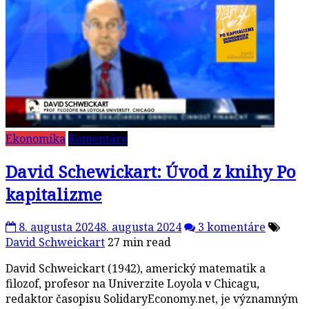
Ekonomika
Komentáre
David Schewickart: Úvod z knihy Po
kapitalizme
8. augusta 2024
8. augusta 2024
3 komentáre
David Schweickart
27 min read
David Schweickart (1942), americký matematik a
filozof, profesor na Univerzite Loyola v Chicagu,
redaktor časopisu SolidaryEconomy.net, je významným