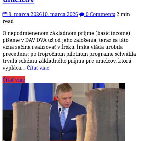
9. marca 2026
10. marca 2026
0 Comments
2 min
read
O nepodmienenom základnom príjme (basic income)
píšeme v DAV DVA už od jeho založenia, teraz sa táto
vízia začína realizovať v Írsku. Írska vláda urobila
precedens: po trojročnom pilotnom programe schválila
trvalú schému základného príjmu pre umelcov, ktorá
vypláca…
Čítať viac
Čítať viac