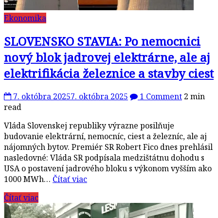
Ekonomika
SLOVENSKO STAVIA: Po nemocnici
nový blok jadrovej elektrárne, ale aj
elektrifikácia železnice a stavby ciest
7. októbra 2025
7. októbra 2025
1 Comment
2 min
read
Vláda Slovenskej republiky výrazne posilňuje
budovanie elektrární, nemocníc, ciest a železníc, ale aj
nájomných bytov. Premiér SR Robert Fico dnes prehlásil
nasledovné: Vláda SR podpísala medzištátnu dohodu s
USA o postavení jadrového bloku s výkonom vyšším ako
1000 MWh…
Čítať viac
Čítať viac