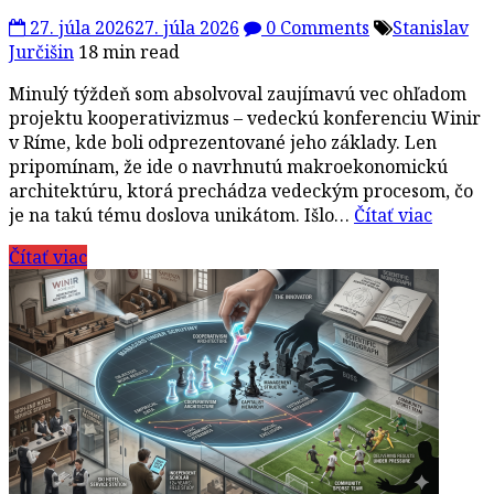
27. júla 2026
27. júla 2026
0 Comments
Stanislav
Jurčišin
18 min read
Minulý týždeň som absolvoval zaujímavú vec ohľadom
projektu kooperativizmus – vedeckú konferenciu Winir
v Ríme, kde boli odprezentované jeho základy. Len
pripomínam, že ide o navrhnutú makroekonomickú
architektúru, ktorá prechádza vedeckým procesom, čo
je na takú tému doslova unikátom. Išlo…
Čítať viac
Čítať viac