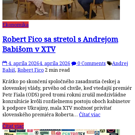
Ekonomika
Robert Fico sa stretol s Andrejom
Babišom v XTV
4. apríla 2026
4. apríla 2026
0 Comments
Andrej
Babiš
,
Robert Fico
2 min read
Krátko po skončení spoločného zasadnutia českej a
slovenskej vlády, prvého od chvíle, keď vtedajší premiér
Petr Fiala (ODS) pred tromi rokmi zrušil medzivládne
konzultácie kvôli rozdielnemu postoju oboch kabinetov
k podpore Ukrajiny, mala XTV možnosť privítať
slovenského premiéra Roberta…
Čítať viac
Čítať viac