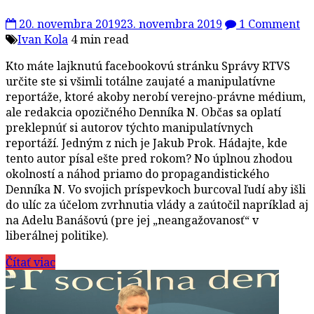
20. novembra 2019
23. novembra 2019
1 Comment
Ivan Kola
4 min read
Kto máte lajknutú facebookovú stránku Správy RTVS
určite ste si všimli totálne zaujaté a manipulatívne
reportáže, ktoré akoby nerobí verejno-právne médium,
ale redakcia opozičného Denníka N. Občas sa oplatí
preklepnúť si autorov týchto manipulatívnych
reportáží. Jedným z nich je Jakub Prok. Hádajte, kde
tento autor písal ešte pred rokom? No úplnou zhodou
okolností a náhod priamo do propagandistického
Denníka N. Vo svojich príspevkoch burcoval ľudí aby išli
do ulíc za účelom zvrhnutia vlády a zaútočil napríklad aj
na Adelu Banášovú (pre jej „neangažovanosť“ v
liberálnej politike).
Čítať viac