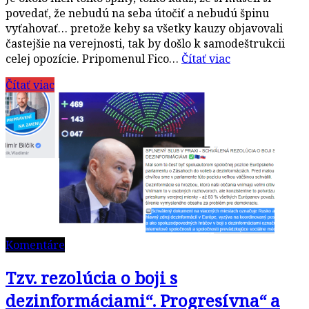
povedať, že nebudú na seba útočiť a nebudú špinu
vyťahovať… pretože keby sa všetky kauzy objavovali
častejšie na verejnosti, tak by došlo k samodeštrukcii
celej opozície. Pripomenul Fico…
Čítať viac
Čítať viac
Komentáre
Tzv. rezolúcia o boji s
dezinformáciami“. Progresívna“ a