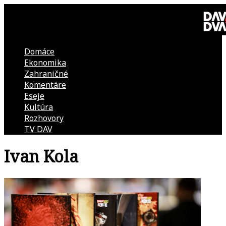
Skip
to
content
Domáce
DAV
Ekonomika
Zahraničné
DVA
Komentáre
Eseje
–
Kultúra
Rozhovory
kultúrno-
TV DAV
Ivan Kola
politická
revue