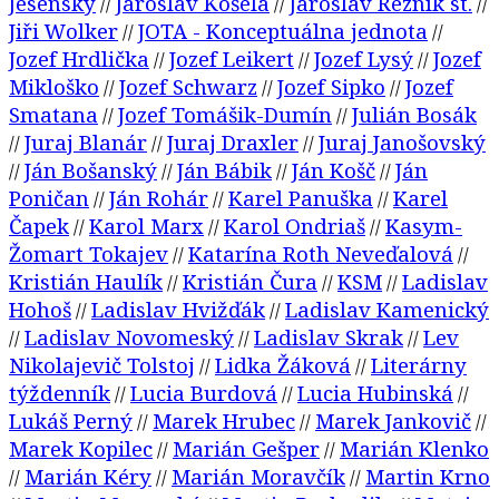
Jesenský
Jaroslav Košela
Jaroslav Rezník st.
//
//
//
Jiři Wolker
JOTA - Konceptuálna jednota
//
//
Jozef Hrdlička
Jozef Leikert
Jozef Lysý
Jozef
//
//
//
Mikloško
Jozef Schwarz
Jozef Sipko
Jozef
//
//
//
Smatana
Jozef Tomášik-Dumín
Julián Bosák
//
//
Juraj Blanár
Juraj Draxler
Juraj Janošovský
//
//
//
Ján Bošanský
Ján Bábik
Ján Košč
Ján
//
//
//
//
Poničan
Ján Rohár
Karel Panuška
Karel
//
//
//
Čapek
Karol Marx
Karol Ondriaš
Kasym-
//
//
//
Žomart Tokajev
Katarína Roth Neveďalová
//
//
Kristián Haulík
Kristián Čura
KSM
Ladislav
//
//
//
Hohoš
Ladislav Hvižďák
Ladislav Kamenický
//
//
Ladislav Novomeský
Ladislav Skrak
Lev
//
//
//
Nikolajevič Tolstoj
Lidka Žáková
Literárny
//
//
týždenník
Lucia Burdová
Lucia Hubinská
//
//
//
Lukáš Perný
Marek Hrubec
Marek Jankovič
//
//
//
Marek Kopilec
Marián Gešper
Marián Klenko
//
//
Marián Kéry
Marián Moravčík
Martin Krno
//
//
//