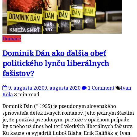
Domáce
Dominik Dán ako ďalšia obeť
politického lynču liberálnych
fašistov?
9. augusta 2020
9. augusta 2020
1 Comment
Ivan
Kola
8 min read
Dominik Dán (* 1955) je pseudonym slovenského
spisovateľa detektívnych románov. Jeho jediným šťastím
je, že používa pseudonym, pretože v opačnom prípade
by z neho už dnes bol terč všetkých liberálnych fašistov.
Ku kauze sa vyjadrili Ľuboš Blaha, Erik Kaliňák aj Ivan