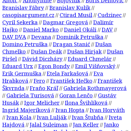
Anon.
Anonymné
Bojovník
Boris Demovič
//
//
//
//
Branislav Fábry
Branislav Kulík
//
//
casopisargument.cz
Ctirad Musil
Cudzinec
//
//
//
Cyril Sekerka
Dagmar Gregová
Dalimír
//
//
Hajko
Daniel Marko
Daniel Okáli
DAV
//
//
//
//
DAV DVA
Devana
Dominik Petruška
//
//
//
Domino Petruška
Dragan Stanić
Dušan
//
//
Chmelko
Dušan Deák
Dušan Hirjak
Dušan
//
//
//
Piršel
Dávid Diczházy
Eduard Chmelár
//
//
//
Eduard Urx
Egon Bondy
Emil Višňovský
//
//
//
Erik Germuška
Etela Farkašová
Eva
//
//
Hrabková
Fero
František Hečko
František
//
//
//
Škvrnda
Fraňo Kráľ
Gabriela Rothmayerová
//
//
Gabriela Turisová
Goran Lenčo
Gustáv
//
//
//
Husák
Igor Melicher
Ilona Švihlíková
//
//
//
Ingrid Majeríková
Ivan Hopta
Ivan Horváth
//
//
Ivan Kola
Ivan Lulják
Ivan Štubňa
Iveta
//
//
//
//
Hajdová
Jalal Suleiman
Jan Keller
Janko
//
//
//