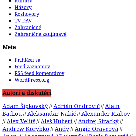
Kultúra
Názory
Rozhovory
TV DAV
Zahraničné
Zahraničné zaujímavé
Meta
Prihlásiť sa
Feed záznamov
RSS feed komentárov
WordPress.org
Autori a diskutéri
Adam Šipkovský
Adrián Ondrovič
Alain
//
//
Badiou
Aleksandar Nakić
Alexander Riabov
//
//
Alex Velitš
Aleš Hubert
Andrej Siracký
//
//
//
//
Andrew Korybko
Andy
Angie Oravcová
//
//
//