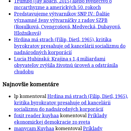
Trumbo (Jay Roach, 2015) alebo svedectvo o
mccarthyzme a amerických 50. rokoch
Predstavujeme výtvarníkov SNP IV.: Ďalšie
významné ženy výtvarníčky z radov SZPB
(Rosulková, Cvengrošová, Medvecká, Dubayová,
Hložníková)
Hrdina má strach (Filip, Dietl, 1965), kritika
byrokratov presahuje od kancelárii socializmu do
nadnárodných korporácií
Lucia Hubinská: Krajina s 1,4 miliardami
obyvateľov zvýšila životnú úroveň a odstránila
chudobu
Najnovšie komentáre
lp
komentoval
Hrdina má strach (Filip, Dietl, 1965),
kritika byrokratov presahuje od kancelárii
socializmu do nadnárodných korporácií
foxit reader kuyhaa
komentoval
Príklady
ekonomickej demokracie zo sveta
manycam Kuyhaa
komentoval
Príklady