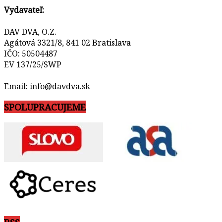
Vydavateľ:
DAV DVA, O.Z.
Agátová 3321/8, 841 02 Bratislava
IČO: 50504487
EV 137/25/SWP
Email: info@davdva.sk
SPOLUPRACUJEME