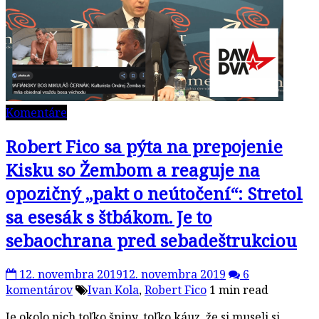
Komentáre
Robert Fico sa pýta na prepojenie
Kisku so Žembom a reaguje na
opozičný „pakt o neútočení“: Stretol
sa esesák s štbákom. Je to
sebaochrana pred sebadeštrukciou
12. novembra 2019
12. novembra 2019
6
komentárov
Ivan Kola
,
Robert Fico
1 min read
Je okolo nich toľko špiny, toľko káuz, že si museli si