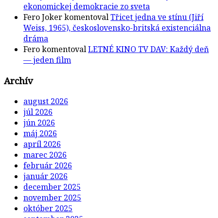
ekonomickej demokracie zo sveta
Fero Joker
komentoval
Třicet jedna ve stínu (Jiří
Weiss, 1965), československo-britská existenciálna
dráma
Fero
komentoval
LETNÉ KINO TV DAV: Každý deň
— jeden film
Archív
august 2026
júl 2026
jún 2026
máj 2026
apríl 2026
marec 2026
február 2026
január 2026
december 2025
november 2025
október 2025