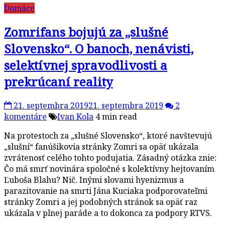
Domáce
Zomrifans bojujú za „slušné
Slovensko“. O banoch, nenávisti,
selektívnej spravodlivosti a
prekrúcaní reality
21. septembra 2019
21. septembra 2019
2
komentáre
Ivan Kola
4 min read
Na protestoch za „slušné Slovensko“, ktoré navštevujú
„slušní“ fanúšikovia stránky Zomri sa opäť ukázala
zvrátenosť celého tohto podujatia. Zásadný otázka znie:
Čo má smrť novinára spoločné s kolektívny hejtovaním
Ľuboša Blahu? Nič. Inými slovami hyenizmus a
parazitovanie na smrti Jána Kuciaka podporovateľmi
stránky Zomri a jej podobných stránok sa opäť raz
ukázala v plnej paráde a to dokonca za podpory RTVS.