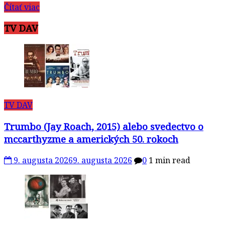
Čítať viac
TV DAV
TV DAV
Trumbo (Jay Roach, 2015) alebo svedectvo o
mccarthyzme a amerických 50. rokoch
9. augusta 2026
9. augusta 2026
0
1 min read