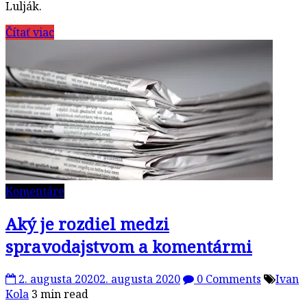
Lulják.
Čítať viac
Komentáre
Aký je rozdiel medzi
spravodajstvom a komentármi
2. augusta 2020
2. augusta 2020
0 Comments
Ivan
Kola
3 min read