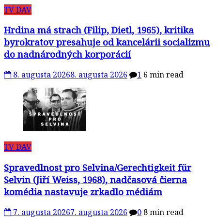
TV DAV
Hrdina má strach (Filip, Dietl, 1965), kritika
byrokratov presahuje od kancelárii socializmu
do nadnárodných korporácií
8. augusta 2026
8. augusta 2026
1
6 min read
TV DAV
Spravedlnost pro Selvina/Gerechtigkeit für
Selvin (Jiří Weiss, 1968), nadčasová čierna
komédia nastavuje zrkadlo médiám
7. augusta 2026
7. augusta 2026
0
8 min read