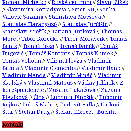
Roman Michelko
Ruské centrum
Slavoj Žižek
//
//
Slavomíra Kotrádyová
Smer-SD
Sonka
//
//
//
Valovič Sazama
Stanislava Moyšová
//
//
Stanislav Harangozó
Stanislav Jurčišin
//
//
Stanislav Pirošík
Tatiana Juríková
Thomas
//
//
More
Tibor Korečko
Tibor Moravčík
Tomáš
//
//
//
Beník
Tomáš Bóka
Tomáš Daněk
Tomáš
//
//
//
Dugovič
Tomáš Kantoris
Tomáš Klimek
//
//
//
Tomáš Vokoun
Viliam Plevza
Vladimír
//
//
Bahna
Vladimír Clementis
Vladimír Hano
//
//
//
Vladimír Manda
Vladimír Mináč
Vladimír
//
//
Skalský
Vlastimil Matouš
Václav Jelínek
Z
//
//
//
korešpondencie
Zuzana Lukáčová
Zuzana
//
//
Plevíková
Čína
Ľubomír Jánošík
Ľubomír
//
//
//
Rejko
Ľuboš Blaha
Ľudovít Fulla
Ľudovít
//
//
//
Štúr
Štefan Drug
Štefan „Exocet“ Buchta
//
//
Kontakt