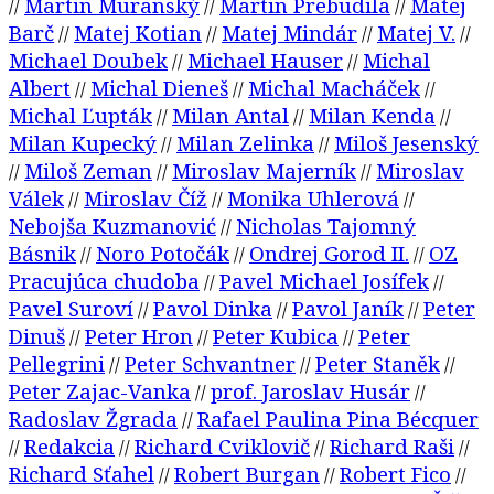
Martin Muranský
Martin Prebudila
Matej
//
//
//
Barč
Matej Kotian
Matej Mindár
Matej V.
//
//
//
//
Michael Doubek
Michael Hauser
Michal
//
//
Albert
Michal Dieneš
Michal Macháček
//
//
//
Michal Ľupták
Milan Antal
Milan Kenda
//
//
//
Milan Kupecký
Milan Zelinka
Miloš Jesenský
//
//
Miloš Zeman
Miroslav Majerník
Miroslav
//
//
//
Válek
Miroslav Číž
Monika Uhlerová
//
//
//
Nebojša Kuzmanović
Nicholas Tajomný
//
Básnik
Noro Potočák
Ondrej Gorod II.
OZ
//
//
//
Pracujúca chudoba
Pavel Michael Josífek
//
//
Pavel Suroví
Pavol Dinka
Pavol Janík
Peter
//
//
//
Dinuš
Peter Hron
Peter Kubica
Peter
//
//
//
Pellegrini
Peter Schvantner
Peter Staněk
//
//
//
Peter Zajac-Vanka
prof. Jaroslav Husár
//
//
Radoslav Žgrada
Rafael Paulina Pina Bécquer
//
Redakcia
Richard Cviklovič
Richard Raši
//
//
//
//
Richard Sťahel
Robert Burgan
Robert Fico
//
//
//