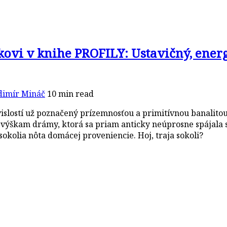
ovi v knihe PROFILY: Ustavičný, energ
dimír Mináč
10 min read
vislostí už poznačený prízemnosťou a primitívnou banalitou
 výškam drámy, ktorá sa priam anticky neúprosne spájala s
sokolia nôta domácej proveniencie. Hoj, traja sokoli?