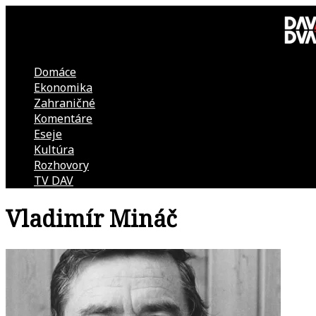
Skip
to
content
Domáce
DAV
Ekonomika
Zahraničné
DVA
Komentáre
Eseje
–
Kultúra
Rozhovory
kultúrno-
TV DAV
Vladimír Mináč
politická
revue