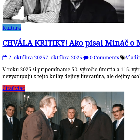
Kultúra
CHVÁLA KRITIKY! Ako písal Mináč o M
7. októbra 2025
7. októbra 2025
0 Comments
Vladi
V roku 2025 si pripomíname 50. výročie úmrtia a 115. vý
nevystupujú z tejto knihy dejiny literatúra, ale dejiny os
Čítať viac