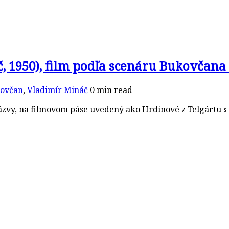
náč, 1950), film podľa scenáru Bukovčan
kovčan
,
Vladimír Mináč
0 min read
vy, na filmovom páse uvedený ako Hrdinové z Telgártu s po