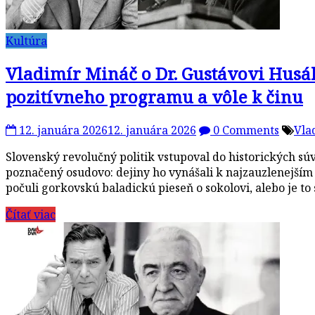
Kultúra
Vladimír Mináč o Dr. Gustávovi Husák
pozitívneho programu a vôle k činu
12. januára 2026
12. januára 2026
0 Comments
Vla
Slovenský revolučný politik vstupoval do historických sú
poznačený osudovo: dejiny ho vynášali k najzauzlenejším
počuli gorkovskú baladickú pieseň o sokolovi, alebo je to 
Čítať viac