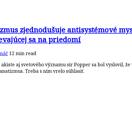
zmus zjednodušuje antisystémové mysl
evajúcej sa na priedomí
ináč
12 min read
akiste aj svetového významu sir Popper sa bol vyslovil, že
atizmus. Treba s ním vrelo súhlasiť.