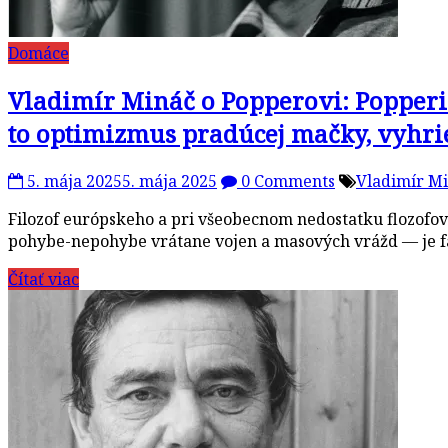
Domáce
Vladimír Mináč o Popperovi: Popperi
to optimizmus pradúcej mačky, vyhri
5. mája 2025
5. mája 2025
0 Comments
Vladimír M
Filozof európskeho a pri všeobecnom nedostatku flozofov 
pohybe-nepohybe vrátane vojen a masových vrážd — je fan
Čítať viac