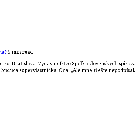
náč
5 min read
so. Bratislava: Vydavateľstvo Spolku slovenských spisovat
a budúca supervlastníčka. Ona: „Ale mne si ešte nepodpísa