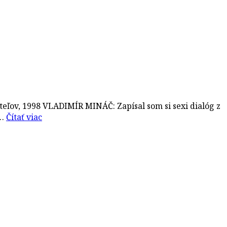
eľov, 1998 VLADIMÍR MINÁČ: Zapísal som si sexi dialóg z
l…
Čítať viac