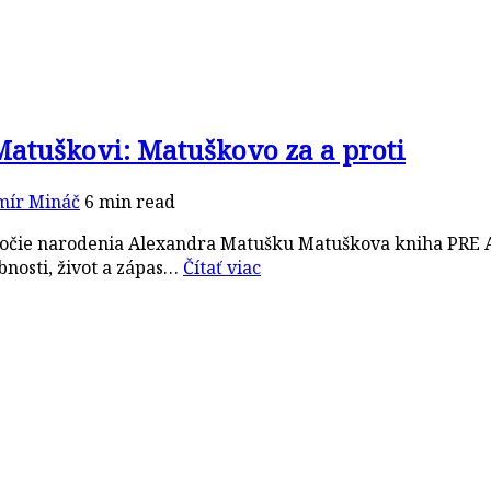
atuškovi: Matuškovo za a proti
mír Mináč
6 min read
ročie narodenia Alexandra Matušku Matuškova kniha PRE A 
obnosti, život a zápas…
Čítať viac