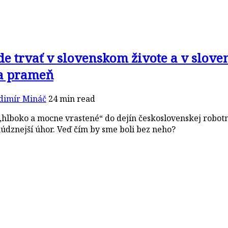
 trvať v slovenskom živote a v sloven
 a prameň
dimír Mináč
24 min read
lboko a mocne vrastené“ do dejín československej robotníc
núdznejší úhor. Veď čím by sme boli bez neho?