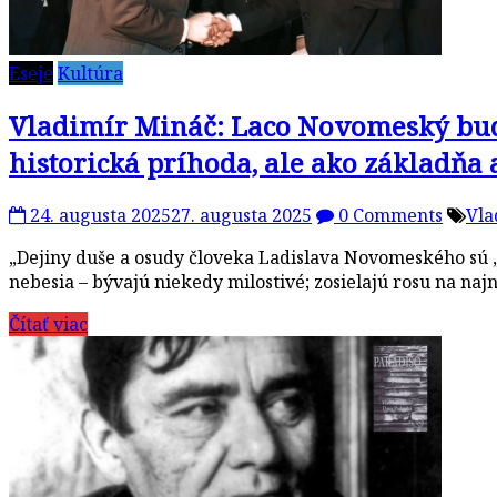
Eseje
Kultúra
Vladimír Mináč: Laco Novomeský bude
historická príhoda, ale ako základňa
24. augusta 2025
27. augusta 2025
0 Comments
Vla
„Dejiny duše a osudy človeka Ladislava Novomeského sú „h
nebesia – bývajú niekedy milostivé; zosielajú rosu na naj
Čítať viac