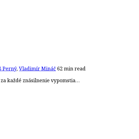
š Perný
,
Vladimír Mináč
62 min read
a za každé znásilnenie vypomstia…