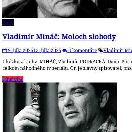
Eseje
Vladimír Mináč: Moloch slobody
9. júla 2025
13. júla 2025
3 komentáre
Vladimír Mi
Ukážka z knihy: MINÁČ, Vladimír, PODRACKÁ, Dana: Paradi
celkom náhodného tv seriálu. On je slávny spisovateľ, on
Čítať viac