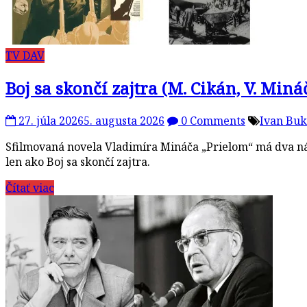
TV DAV
Boj sa skončí zajtra (M. Cikán, V. Mi
27. júla 2026
5. augusta 2026
0 Comments
Ivan Bu
Sfilmovaná novela Vladimíra Mináča „Prielom“ má dva náz
len ako Boj sa skončí zajtra.
Čítať viac