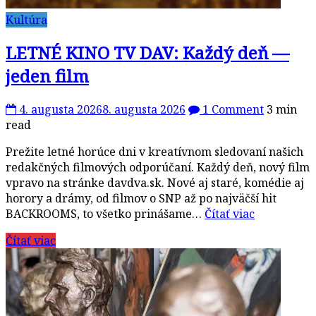
Kultúra
LETNÉ KINO TV DAV: Každý deň —
jeden film
4. augusta 2026
8. augusta 2026
1 Comment
3 min
read
Prežite letné horúce dni v kreatívnom sledovaní našich
redakčných filmových odporúčaní. Každý deň, nový film
vpravo na stránke davdva.sk. Nové aj staré, komédie aj
horory a drámy, od filmov o SNP až po najväčší hit
BACKROOMS, to všetko prinášame…
Čítať viac
Čítať viac