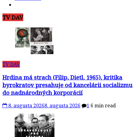
TV DAV
TV DAV
Hrdina má strach (Filip, Dietl, 1965), kritika
byrokratov presahuje od kancelárii socializmu
do nadnárodných korporácií
8. augusta 2026
8. augusta 2026
1
6 min read