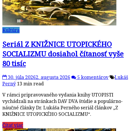
Kultúra
Seriál Z KNIŽNICE UTOPICKÉHO
SOCIALIZMU dosiahol čítanosť vyše
80 tisíc
30. júla 2026
2. augusta 2026
5 komentárov
Lukáš
Perný
13 min read
V rámci pripravovaného vydania knihy UTOPISTI
vychádzali na stránkach DAV DVA štúdie a populárno-
náučné články Dr. Lukáša Perného seriál článkov „Z
KNIŽNICE UTOPICKÉHO SOCIALIZMU“.
Čítať viac