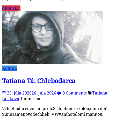
Čítať viac
Kultúra
Tatiana Tá: Chlebodarca
25. júla 2026
26. júla 2026
0 Comments
Tatiana
Juríková
1 min read
Vchlebodarcuverím,preň.S chlebomso soľou,dám deň.
Sipúšťamepovodechlieb. Vzývamhotelomi mannou.