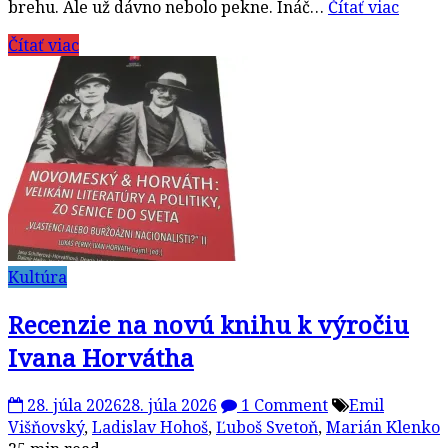
brehu. Ale už dávno nebolo pekne. Ináč…
Čítať viac
Čítať viac
Kultúra
Recenzie na novú knihu k výročiu
Ivana Horvátha
28. júla 2026
28. júla 2026
1 Comment
Emil
Višňovský
,
Ladislav Hohoš
,
Ľuboš Svetoň
,
Marián Klenko