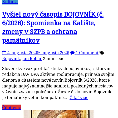
Kultúra
Vyšiel nový časopis BOJOVNÍK (č.
6/2026): Spomienka na Kalište,
zmeny v SZPB a ochrana
pamätníkov
4. augusta 2026
5. augusta 2026
1 Comment
Bojovník
,
Ján Rohár
2 min read
Slovenský zväz protifašistických bojovníkov, s ktorým
redakcia DAV DVA aktívne spolupracuje, prináša svojim
členom a čitateľom nové novín Bojovník 6/2026, ktoré
mapuje najvýznamnejšie udalosti posledných mesiacov
v živote zväzu i spoločnosti. Šieste číslo novín Bojovník
je tematicky veľmi kompaktné.…
Čítať viac
Čítať viac