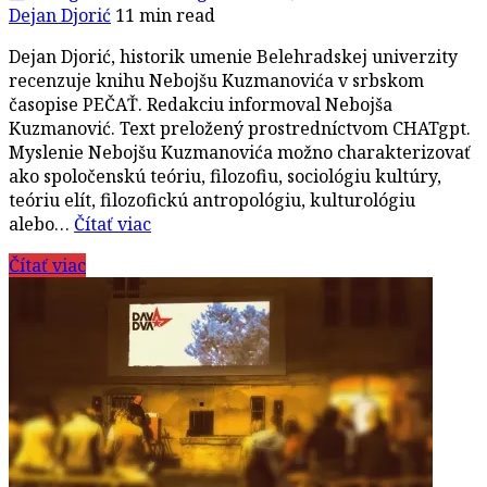
Dejan Djorić
11 min read
Dejan Djorić, historik umenie Belehradskej univerzity
recenzuje knihu Nebojšu Kuzmanovića v srbskom
časopise PEČAŤ. Redakciu informoval Nebojša
Kuzmanović. Text preložený prostredníctvom CHATgpt.
Myslenie Nebojšu Kuzmanovića možno charakterizovať
ako spoločenskú teóriu, filozofiu, sociológiu kultúry,
teóriu elít, filozofickú antropológiu, kulturológiu
alebo…
Čítať viac
Čítať viac