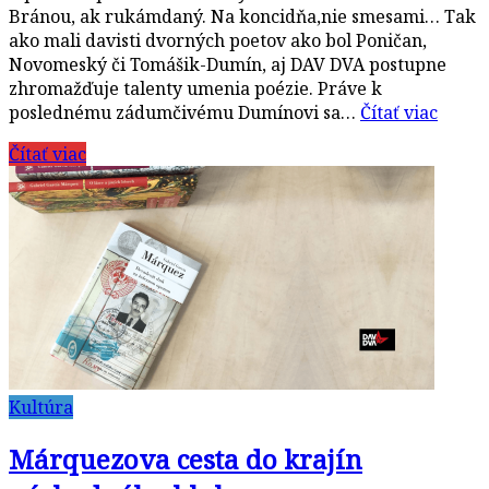
Bránou, ak rukámdaný. Na koncidňa,nie smesami… Tak
ako mali davisti dvorných poetov ako bol Poničan,
Novomeský či Tomášik-Dumín, aj DAV DVA postupne
zhromažďuje talenty umenia poézie. Práve k
poslednému zádumčivému Dumínovi sa…
Čítať viac
Čítať viac
Kultúra
Márquezova cesta do krajín