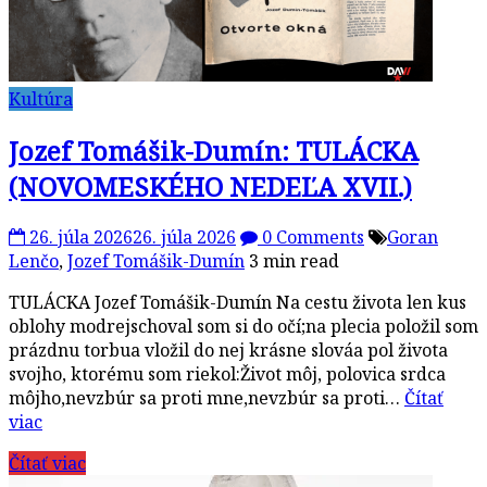
Kultúra
Jozef Tomášik-Dumín: TULÁCKA
(NOVOMESKÉHO NEDEĽA XVII.)
26. júla 2026
26. júla 2026
0 Comments
Goran
Lenčo
,
Jozef Tomášik-Dumín
3 min read
TULÁCKA Jozef Tomášik-Dumín Na cestu života len kus
oblohy modrejschoval som si do očí;na plecia položil som
prázdnu torbua vložil do nej krásne slováa pol života
svojho, ktorému som riekol:Život môj, polovica srdca
môjho,nevzbúr sa proti mne,nevzbúr sa proti…
Čítať
viac
Čítať viac