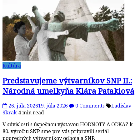
Kultúra
Predstavujeme výtvarníkov SNP II.:
Národná umelkyňa Klára Patakiová
26. júla 2026
19. júla 2026
0 Comments
Ladislav
Skrak
4 min read
V súvislosti s úspešnou výstavou HODNOTY A ODKAZ k
80. výročiu SNP sme pre vás pripravili seriál
popredných výtvarníkov odboja a SNP.