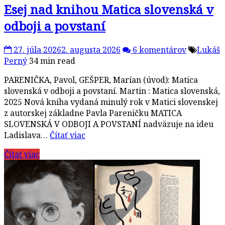
Esej nad knihou Matica slovenská v
odboji a povstaní
27. júla 2026
2. augusta 2026
6 komentárov
Lukáš
Perný
34 min read
PARENIČKA, Pavol, GEŠPER, Marían (úvod): Matica
slovenská v odboji a povstaní. Martin : Matica slovenská,
2025 Nová kniha vydaná minulý rok v Matici slovenskej
z autorskej základne Pavla Pareničku MATICA
SLOVENSKÁ V ODBOJI A POVSTANÍ nadväzuje na ideu
Ladislava…
Čítať viac
Čítať viac