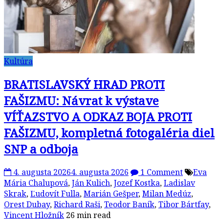
Kultúra
BRATISLAVSKÝ HRAD PROTI
FAŠIZMU: Návrat k výstave
VÍŤAZSTVO A ODKAZ BOJA PROTI
FAŠIZMU, kompletná fotogaléria diel
SNP a odboja
4. augusta 2026
4. augusta 2026
1 Comment
Eva
Mária Chalupová
,
Ján Kulich
,
Jozef Kostka
,
Ladislav
Skrak
,
Ľudovít Fulla
,
Marián Gešper
,
Milan Medúz
,
Orest Dubay
,
Richard Raši
,
Teodor Baník
,
Tibor Bártfay
,
Vincent Hložník
26 min read