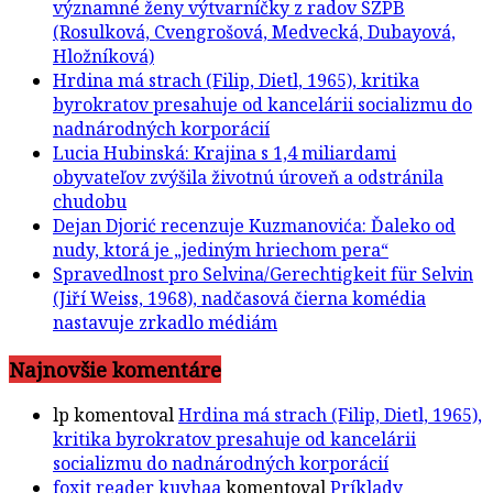
významné ženy výtvarníčky z radov SZPB
(Rosulková, Cvengrošová, Medvecká, Dubayová,
Hložníková)
Hrdina má strach (Filip, Dietl, 1965), kritika
byrokratov presahuje od kancelárii socializmu do
nadnárodných korporácií
Lucia Hubinská: Krajina s 1,4 miliardami
obyvateľov zvýšila životnú úroveň a odstránila
chudobu
Dejan Djorić recenzuje Kuzmanovića: Ďaleko od
nudy, ktorá je „jediným hriechom pera“
Spravedlnost pro Selvina/Gerechtigkeit für Selvin
(Jiří Weiss, 1968), nadčasová čierna komédia
nastavuje zrkadlo médiám
Najnovšie komentáre
lp
komentoval
Hrdina má strach (Filip, Dietl, 1965),
kritika byrokratov presahuje od kancelárii
socializmu do nadnárodných korporácií
foxit reader kuyhaa
komentoval
Príklady