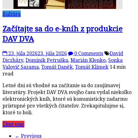
Kultúra
Začítajte sa do e-kníh z produkcie
DAV DVA
23. júla 2026
23. júla 2026
0 Comments
David
Diczházy
,
Dominik Petruška
,
Marián Klenko
,
Sonka
Valovič Sazama
,
Tomáš Daněk
,
Tomáš Klimek
14 min
read
Letné dni sú vhodné na začítanie sa do zaujímavej
literatúry. Projekt DAV DVA svojho času vydal niekoľko
elektronických kníh, ktoré sú komunisticky zadarmo
prístupné pre všetkých čitateľov. Zrekapitulujme si,
ktoré to boli.
Čítať viac
← Previous