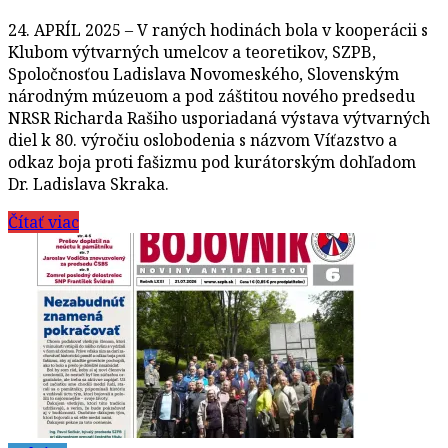
24. APRÍL 2025 – V raných hodinách bola v kooperácii s
Klubom výtvarných umelcov a teoretikov, SZPB,
Spoločnosťou Ladislava Novomeského, Slovenským
národným múzeuom a pod záštitou nového predsedu
NRSR Richarda Rašiho usporiadaná výstava výtvarných
diel k 80. výročiu oslobodenia s názvom Víťazstvo a
odkaz boja proti fašizmu pod kurátorským dohľadom
Dr. Ladislava Skraka.
Čítať viac