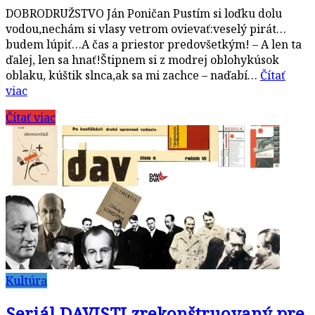
DOBRODRUŽSTVO Ján Poničan Pustím si loďku dolu
vodou,nechám si vlasy vetrom ovievať:veselý pirát…
budem lúpiť…A čas a priestor predovšetkým! – A len ta
ďalej, len sa hnať!Štipnem si z modrej oblohykúsok
oblaku, kúštik slnca,ak sa mi zachce – naďabí…
Čítať
viac
Čítať viac
Kultúra
Seriál DAVISTI zrekonštruovaný pre