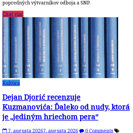
popredných výtvarníkov odboja a SNP.
Čítať viac
Kultúra
Dejan Djorić recenzuje
Kuzmanovića: Ďaleko od nudy, ktorá
je „jediným hriechom pera“
7. augusta 2026
7. augusta 2026
0 Comments