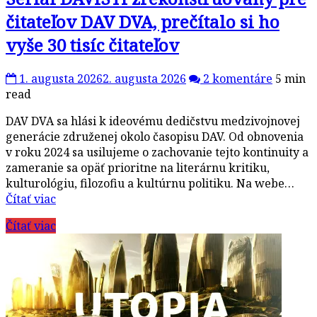
čitateľov DAV DVA, prečítalo si ho
vyše 30 tisíc čitateľov
1. augusta 2026
2. augusta 2026
2 komentáre
5 min
read
DAV DVA sa hlási k ideovému dedičstvu medzivojnovej
generácie združenej okolo časopisu DAV. Od obnovenia
v roku 2024 sa usilujeme o zachovanie tejto kontinuity a
zameranie sa opäť prioritne na literárnu kritiku,
kulturológiu, filozofiu a kultúrnu politiku. Na webe…
Čítať viac
Čítať viac