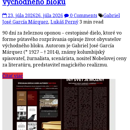
východného bloku
23. júla 2026
26. júla 2026
0 Comments
Gabriel
José García Márquez
,
Lukáš Perný
3 min read
90 dní za železnou oponou – cestopisné dielo, ktoré vo
forme pútavého rozprávania opisuje život obyvateľov
východného bloku. Autorom je Gabriel José García
Márquez (* 1927 – † 2014), známy kolumbijský
spisovateľ, žurnalista, scenárista, nositeľ Nobelovej ceny
za literatúru, predstaviteľ magického realizmu.
Čítať viac