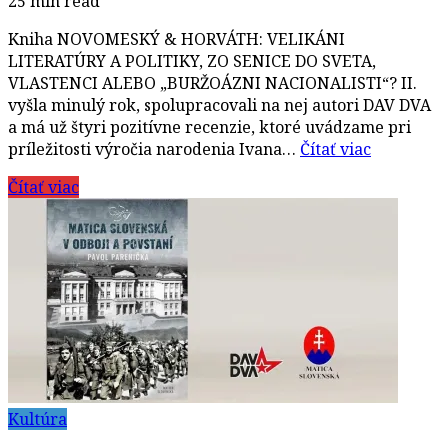
25 min read
Kniha NOVOMESKÝ & HORVÁTH: VELIKÁNI
LITERATÚRY A POLITIKY, ZO SENICE DO SVETA,
VLASTENCI ALEBO „BURŽOÁZNI NACIONALISTI“? II.
vyšla minulý rok, spolupracovali na nej autori DAV DVA
a má už štyri pozitívne recenzie, ktoré uvádzame pri
príležitosti výročia narodenia Ivana…
Čítať viac
Čítať viac
Kultúra