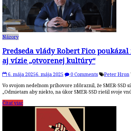
Názory
Predseda vlády Robert Fico poukázal 
aj vízie „otvorenej kultúry“
6. mája 2025
6. mája 2025
0 Comments
Peter Hron
Vo svojom nedeľnom príhovore zdôraznil, že SMER-SSD síce
„Odmietam aby niekto, na úkor SMER-SSD riešil svoje v
Čítať viac