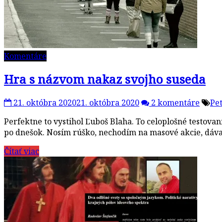
Komentáre
Hra s názvom nakaz svojho suseda
21. októbra 2020
21. októbra 2020
2 komentáre
Pe
Perfektne to vystihol Ľuboš Blaha. To celoplošné testovan
po dnešok. Nosím rúško, nechodím na masové akcie, dáv
Čítať viac