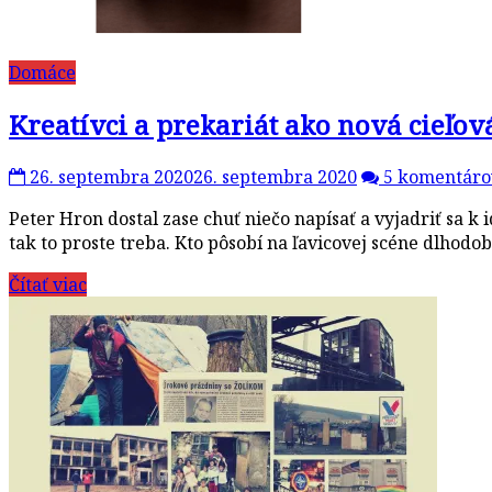
Domáce
Kreatívci a prekariát ako nová cieľov
26. septembra 2020
26. septembra 2020
5 komentáro
Peter Hron dostal zase chuť niečo napísať a vyjadriť sa k
tak to proste treba. Kto pôsobí na ľavicovej scéne dlhod
Čítať viac