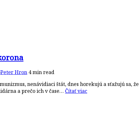
korona
Peter Hron
4 min read
unizmus, nenávidiaci štát, dnes horekujú a sťažujú sa, že 
olidárna a prečo ich v čase…
Čítať viac