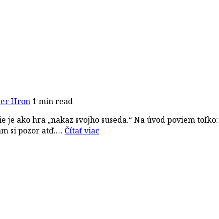
ter Hron
1 min read
ie je ako hra „nakaz svojho suseda.“ Na úvod poviem toľko:
am si pozor atď.…
Čítať viac