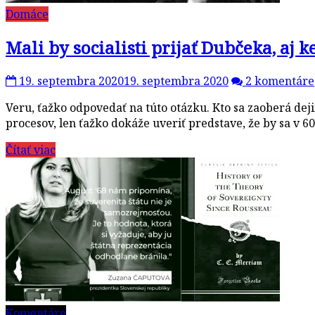
Domáce
Mali by socialisti prijať Dubčeka, aj 
19. septembra 2020
19. septembra 2020
2 komentáre
Veru, ťažko odpovedať na túto otázku. Kto sa zaoberá deji
procesov, len ťažko dokáže uveriť predstave, že by sa v 6
Čítať viac
Komentáre