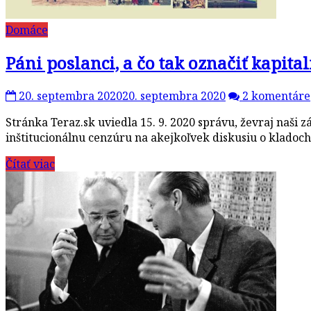
Domáce
Páni poslanci, a čo tak označiť kapi
20. septembra 2020
20. septembra 2020
2 komentáre
Stránka Teraz.sk uviedla 15. 9. 2020 správu, ževraj naši
inštitucionálnu cenzúru na akejkoľvek diskusiu o kladoc
Čítať viac