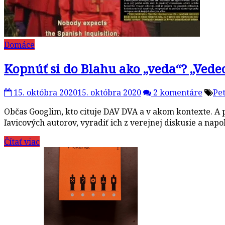
Domáce
Kopnúť si do Blahu ako „veda“? „Ved
15. októbra 2020
15. októbra 2020
2 komentáre
Pe
Občas Googlim, kto cituje DAV DVA a v akom kontexte. A p
ľavicových autorov, vyradiť ich z verejnej diskusie a nap
Čítať viac