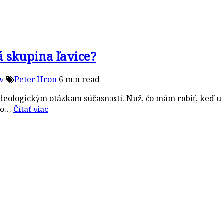
á skupina ľavice?
v
Peter Hron
6 min read
 ideologickým otázkam súčasnosti. Nuž, čo mám robiť, keď už
obo…
Čítať viac