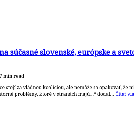
na súčasné slovenské, európske a svet
7 min read
 stojí za vládnou koalíciou, ale nemôže sa opakovať, že n
nútorné problémy, ktoré v stranách majú…“ dodal…
Čítať vi