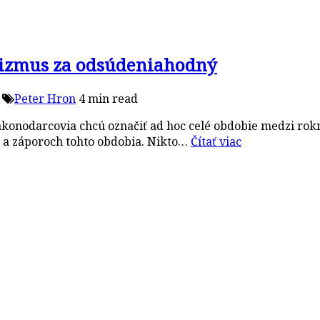
talizmus za odsúdeniahodný
Peter Hron
4 min read
 zákonodarcovia chcú označiť ad hoc celé obdobie medzi rok
h a záporoch tohto obdobia. Nikto…
Čítať viac