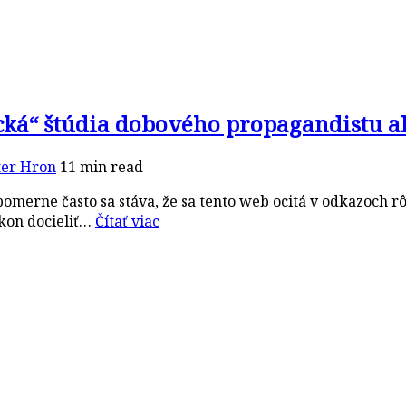
ecká“ štúdia dobového propagandistu 
ter Hron
11 min read
omerne často sa stáva, že sa tento web ocitá v odkazoch rô
okon docieliť…
Čítať viac