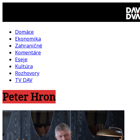
Skip
to
content
Domáce
DAV
Ekonomika
Zahraničné
DVA
Komentáre
Eseje
–
Kultúra
Rozhovory
kultúrno-
TV DAV
Peter Hron
politická
revue