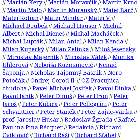
Marián Kéry
Marián Moravčík
Martin Krno
//
//
//
Martin Malo
Martin Muranský
Matej Barč
//
//
//
//
Matej Kotian
Matej Mindár
Matej V.
//
//
//
Michael Doubek
Michael Hauser
Michal
//
//
Albert
Michal Dieneš
Michal Macháček
//
//
//
Michal Ľupták
Milan Antal
Milan Kenda
//
//
//
Milan Kupecký
Milan Zelinka
Miloš Jesenský
//
//
Miroslav Majerník
Miroslav Válek
Monika
//
//
//
Uhlerová
Nebojša Kuzmanović
Nenad
//
//
Šaponja
Nicholas Tajomný Básnik
Noro
//
//
Potočák
Ondrej Gorod II.
OZ Pracujúca
//
//
chudoba
Pavel Michael Josífek
Pavol Dinka
//
//
//
Pavol Janík
Peter Dinuš
Peter Hron
Peter
//
//
//
Jaroš
Peter Kubica
Peter Pellegrini
Peter
//
//
//
Schvantner
Peter Staněk
Peter Zajac-Vanka
//
//
//
prof. Jaroslav Husár
Radoslav Žgrada
Rafael
//
//
Paulina Pina Bécquer
Redakcia
Richard
//
//
Cviklovič
Richard Raši
Richard Sťahel
//
//
//