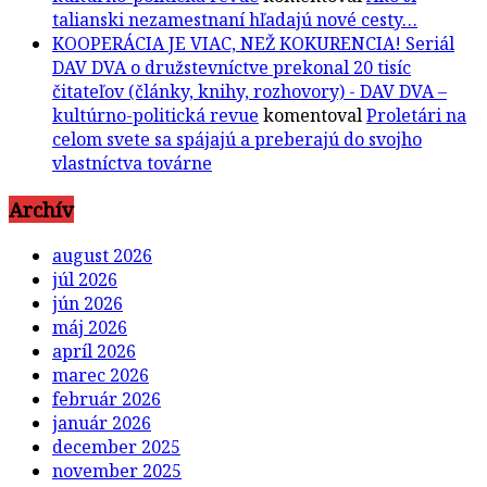
talianski nezamestnaní hľadajú nové cesty…
KOOPERÁCIA JE VIAC, NEŽ KOKURENCIA! Seriál
DAV DVA o družstevníctve prekonal 20 tisíc
čitateľov (články, knihy, rozhovory) - DAV DVA –
kultúrno-politická revue
komentoval
Proletári na
celom svete sa spájajú a preberajú do svojho
vlastníctva továrne
Archív
august 2026
júl 2026
jún 2026
máj 2026
apríl 2026
marec 2026
február 2026
január 2026
december 2025
november 2025