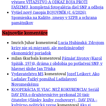
výstave VÍŤAZSTVO A ODKAZ BOJA PROTI
FAŠIZMU, kompletná fotogaléria diel SNP a odboja
Vyšiel nový časopis BOJOVNÍK (č. 6/2026):
Spomienka na Kalište, zmeny v SZPB a ochrana
pamätníkov
Najnovšie komentáre
Imrich Juhar
komentoval
Lucia Hubinská: Zdrojom
krízy nie sú migranti, ale medzinárodný
ekonomický poriadok
milan škarbala
komentoval
Pätnásť životov (Karol
Spišák, 1974), dráma z obdobia po potlačení SNP, v
hlavnej úlohe Jan Tříska
Vydavateľstvo MS
komentoval
Jozef Leikert: Ako
Ladislav Ťažký pomáhal Ladislavovi
Novomeskému
KOOPERÁCIA JE VIAC, NEŽ KOKURENCIA! Seriál
DAV DVA o družstevníctve prekonal 20 tisíc
čitateľov (články, knihy, rozhovory) - DAV DVA –
kultúrno-politická revue
komentoval
Ako si