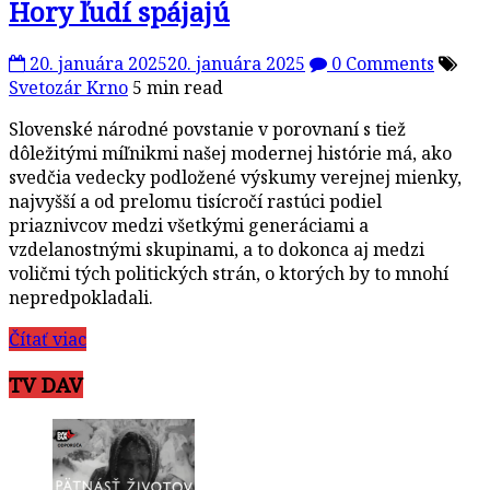
Hory ľudí spájajú
20. januára 2025
20. januára 2025
0 Comments
Svetozár Krno
5 min read
Slovenské národné povstanie v porovnaní s tiež
dôležitými míľnikmi našej modernej histórie má, ako
svedčia vedecky podložené výskumy verejnej mienky,
najvyšší a od prelomu tisícročí rastúci podiel
priaznivcov medzi všetkými generáciami a
vzdelanostnými skupinami, a to dokonca aj medzi
voličmi tých politických strán, o ktorých by to mnohí
nepredpokladali.
Čítať viac
TV DAV