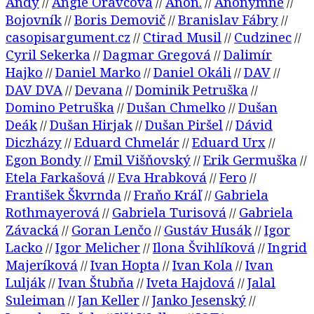
Andy
Angie Oravcová
Anon.
Anonymné
//
//
//
//
Bojovník
Boris Demovič
Branislav Fábry
//
//
//
casopisargument.cz
Ctirad Musil
Cudzinec
//
//
//
Cyril Sekerka
Dagmar Gregová
Dalimír
//
//
Hajko
Daniel Marko
Daniel Okáli
DAV
//
//
//
//
DAV DVA
Devana
Dominik Petruška
//
//
//
Domino Petruška
Dušan Chmelko
Dušan
//
//
Deák
Dušan Hirjak
Dušan Piršel
Dávid
//
//
//
Diczházy
Eduard Chmelár
Eduard Urx
//
//
//
Egon Bondy
Emil Višňovský
Erik Germuška
//
//
//
Etela Farkašová
Eva Hrabková
Fero
//
//
//
František Škvrnda
Fraňo Kráľ
Gabriela
//
//
Rothmayerová
Gabriela Turisová
Gabriela
//
//
Závacká
Goran Lenčo
Gustáv Husák
Igor
//
//
//
Lacko
Igor Melicher
Ilona Švihlíková
Ingrid
//
//
//
Majeríková
Ivan Hopta
Ivan Kola
Ivan
//
//
//
Lulják
Ivan Štubňa
Iveta Hajdová
Jalal
//
//
//
Suleiman
Jan Keller
Janko Jesenský
//
//
//