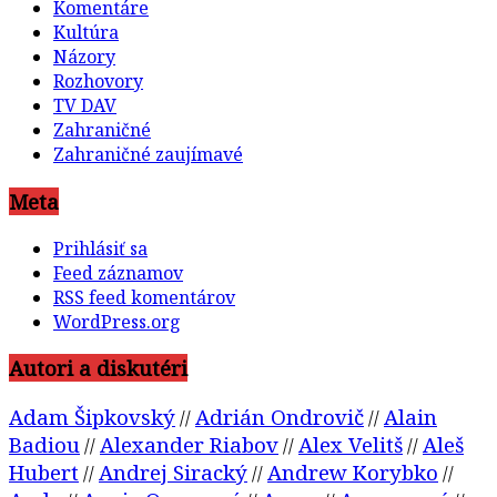
Komentáre
Kultúra
Názory
Rozhovory
TV DAV
Zahraničné
Zahraničné zaujímavé
Meta
Prihlásiť sa
Feed záznamov
RSS feed komentárov
WordPress.org
Autori a diskutéri
Adam Šipkovský
Adrián Ondrovič
Alain
//
//
Badiou
Alexander Riabov
Alex Velitš
Aleš
//
//
//
Hubert
Andrej Siracký
Andrew Korybko
//
//
//