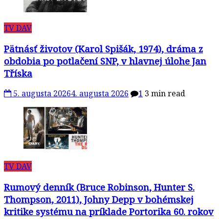
TV DAV
Pätnásť životov (Karol Spišák, 1974), dráma z
obdobia po potlačení SNP, v hlavnej úlohe Jan
Tříska
5. augusta 2026
4. augusta 2026
1
3 min read
TV DAV
Rumový denník (Bruce Robinson, Hunter S.
Thompson, 2011), Johny Depp v bohémskej
kritike systému na príklade Portorika 60. rokov