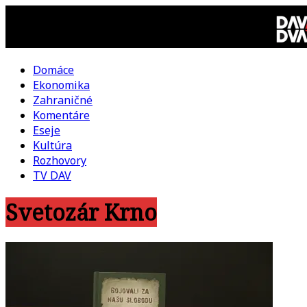
Skip
to
content
Domáce
DAV
Ekonomika
Zahraničné
DVA
Komentáre
Eseje
–
Kultúra
Rozhovory
kultúrno-
TV DAV
Svetozár Krno
politická
revue