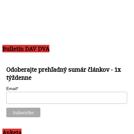
Bulletín DAV DVA
Odoberajte prehľadný sumár článkov - 1x
týždenne
Email*
Anketa