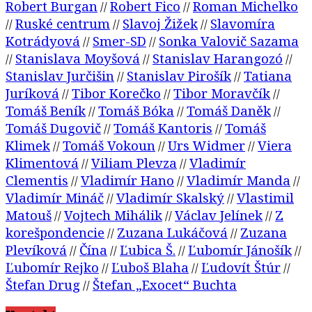
Robert Burgan
Robert Fico
Roman Michelko
//
//
Ruské centrum
Slavoj Žižek
Slavomíra
//
//
//
Kotrádyová
Smer-SD
Sonka Valovič Sazama
//
//
Stanislava Moyšová
Stanislav Harangozó
//
//
//
Stanislav Jurčišin
Stanislav Pirošík
Tatiana
//
//
Juríková
Tibor Korečko
Tibor Moravčík
//
//
//
Tomáš Beník
Tomáš Bóka
Tomáš Daněk
//
//
//
Tomáš Dugovič
Tomáš Kantoris
Tomáš
//
//
Klimek
Tomáš Vokoun
Urs Widmer
Viera
//
//
//
Klimentová
Viliam Plevza
Vladimír
//
//
Clementis
Vladimír Hano
Vladimír Manda
//
//
//
Vladimír Mináč
Vladimír Skalský
Vlastimil
//
//
Matouš
Vojtech Mihálik
Václav Jelínek
Z
//
//
//
korešpondencie
Zuzana Lukáčová
Zuzana
//
//
Plevíková
Čína
Ľubica Š.
Ľubomír Jánošík
//
//
//
//
Ľubomír Rejko
Ľuboš Blaha
Ľudovít Štúr
//
//
//
Štefan Drug
Štefan „Exocet“ Buchta
//