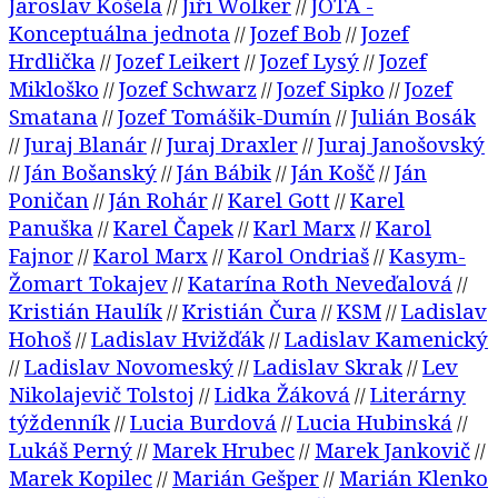
Jaroslav Košela
Jiři Wolker
JOTA -
//
//
Konceptuálna jednota
Jozef Bob
Jozef
//
//
Hrdlička
Jozef Leikert
Jozef Lysý
Jozef
//
//
//
Mikloško
Jozef Schwarz
Jozef Sipko
Jozef
//
//
//
Smatana
Jozef Tomášik-Dumín
Julián Bosák
//
//
Juraj Blanár
Juraj Draxler
Juraj Janošovský
//
//
//
Ján Bošanský
Ján Bábik
Ján Košč
Ján
//
//
//
//
Poničan
Ján Rohár
Karel Gott
Karel
//
//
//
Panuška
Karel Čapek
Karl Marx
Karol
//
//
//
Fajnor
Karol Marx
Karol Ondriaš
Kasym-
//
//
//
Žomart Tokajev
Katarína Roth Neveďalová
//
//
Kristián Haulík
Kristián Čura
KSM
Ladislav
//
//
//
Hohoš
Ladislav Hvižďák
Ladislav Kamenický
//
//
Ladislav Novomeský
Ladislav Skrak
Lev
//
//
//
Nikolajevič Tolstoj
Lidka Žáková
Literárny
//
//
týždenník
Lucia Burdová
Lucia Hubinská
//
//
//
Lukáš Perný
Marek Hrubec
Marek Jankovič
//
//
//
Marek Kopilec
Marián Gešper
Marián Klenko
//
//