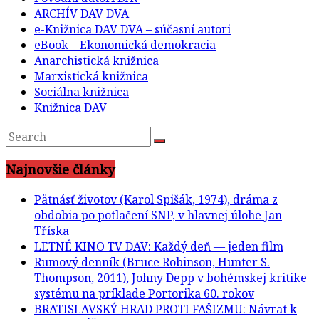
ARCHÍV DAV DVA
e-Knižnica DAV DVA – súčasní autori
eBook – Ekonomická demokracia
Anarchistická knižnica
Marxistická knižnica
Sociálna knižnica
Knižnica DAV
Najnovšie články
Pätnásť životov (Karol Spišák, 1974), dráma z
obdobia po potlačení SNP, v hlavnej úlohe Jan
Tříska
LETNÉ KINO TV DAV: Každý deň — jeden film
Rumový denník (Bruce Robinson, Hunter S.
Thompson, 2011), Johny Depp v bohémskej kritike
systému na príklade Portorika 60. rokov
BRATISLAVSKÝ HRAD PROTI FAŠIZMU: Návrat k