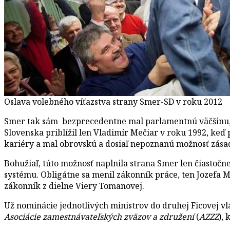
Oslava volebného víťazstva strany Smer-SD v roku 2012
Smer tak sám bezprecedentne mal parlamentnú väčšinu, 
Slovenska priblížil len Vladimír Mečiar v roku 1992, keď 
kariéry a mal obrovskú a dosiaľ nepoznanú možnosť zása
Bohužiaľ, túto možnosť naplnila strana Smer len čiastočn
systému. Obligátne sa menil zákonník práce, ten Jozefa 
zákonník z dielne Viery Tomanovej.
Už nominácie jednotlivých ministrov do druhej Ficovej 
Asociácie zamestnávateľských zväzov a združení
(
AZZZ
),