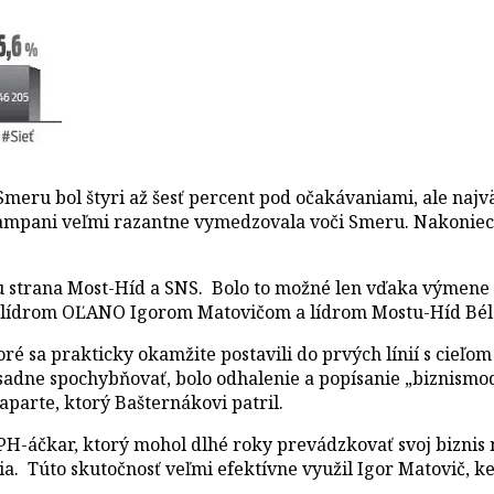
eru bol štyri až šesť percent pod očakávaniami, ale najväč
j kampani veľmi razantne vymedzovala voči Smeru. Nakoniec 
olu strana Most-Híd a SNS. Bolo to možné len vďaka výmen
zi lídrom OĽANO Igorom Matovičom a lídrom Mostu-Híd B
ré sa prakticky okamžite postavili do prvých línií s cieľo
ásadne spochybňovať, bolo odhalenie a popísanie „biznismo
parte, ktorý Bašternákovi patril.
DPH-áčkar, ktorý mohol dlhé roky prevádzkovať svoj biznis
ia. Túto skutočnosť veľmi efektívne využil Igor Matovič, k