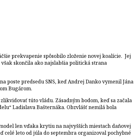
šie prekvapenie spôsobilo zloženie novej koalície. Jej
však skončila ako najslabšia politická strana
e na poste predsedu SNS, keď Andrej Danko vymenil Jána
élom Bugárom.
m zlikvidovať túto vládu. Zásadným bodom, keď sa začala
delu“ Ladislava Bašternáka. Obzvlášť nemilá bola
 model len vďaka krytiu na najvyšších miestach daňovej
eď celé leto od júla do septembra organizoval pochybné