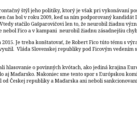
rontačný štýl jeho politiky, ktorý je však pri vykonávaní 
Ten čas bol v roku 2009, keď sa ním podporovaný kandidát 
 Vtedy stačilo Gašparovičovi len to, že neurobil žiadnu vý
 že nebol Fico a v kampani neurobil žiadnu zásadnejšiu chy
 2015. Je treba konštatovať, že Robert Fico túto tému s vý
využil. Vláda Slovenskej republiky pod Ficovým vedením s
ali hlasovanie o povinných kvótach, ako jediná krajina Eu
 aj Maďarsko. Nakoniec sme tento spor s Európskou komisi
l od Českej republiky a Maďarska ani neboli sankcionovan