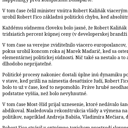
V tom čase čelil minister vnútra Robert Kaliňák viacerý
urobil Robert Fico základnú politickú chybu, keď absolút
Každému súdnemu človeku bolo jasné, že Robert Kaliňák p
tridsiatich percent kúpnej ceny (v developerskej brandži j
V tom čase sa verejne zviditeľnilo viacero europoslancov
pokus urobil koncom roka aj Marek Maďarič, keď sa osten
elementárnej politickej súdnosti. Nič také sa nestalo a to
dlhodobo neprijateľné.
Politické procesy nakoniec dostali úplne inú dynamiku po
v stave, keď prišli na námestia desaťtisíce ľudí, Robert 
bolo to už v čase, keď to nepomohlo. Práve hrubé neodhad
podstatne vyššia, než bolo nevyhnutné.
V tom čase Most-Híd prijal uznesenie, ktoré nedávalo šanc
abdikoval. Nasledovala rekonštrukcia vlády a výmena na p
politikov, napríklad Andreja Babiša, Vladimíra Mečiara
Robert Fico strávil v extrémne toxickom prostredí slov