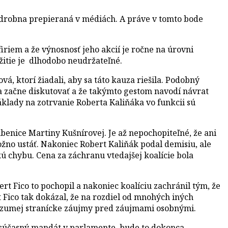
odrobna prepieraná v médiách. A práve v tomto bode
riem a že výnosnosť jeho akcií je ročne na úrovni
ežitie je dlhodobo neudržateľné.
, ktorí žiadali, aby sa táto kauza riešila. Podobný
a začne diskutovať a že takýmto gestom navodí návrat
 náklady na zotrvanie Roberta Kaliňáka vo funkcii sú
benice Martiny Kušnírovej. Je až nepochopiteľné, že ani
možno ustáť. Nakoniec Robert Kaliňák podal demisiu, ale
ú chybu. Cena za záchranu vtedajšej koalície bola
rt Fico to pochopil a nakoniec koalíciu zachránil tým, že
 Fico tak dokázal, že na rozdiel od mnohých iných
rozumej stranícke záujmy pred záujmami osobnými.
í súčasný mandát v parlamente, bude to dokonca