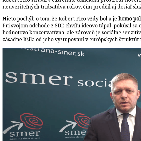
neuveriteľných tridsaťdva rokov, čím predčil aj dosiaľ slu
Nieto pochýb o tom, že Robert Fico vždy bol a je
homo poli
Pri svojom odchode z SDĽ chvíľu ideovo tápal, pokúsil sa
hodnotovo konzervatívna, ale zároveň je sociálne senzití
zásadne líšila od jeho vystupovaní v európskych štruktúr