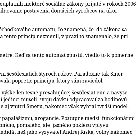
uplatnili niektoré sociálne zákony prijaté v rokoch 2006
osilňovanie postavenia domácich výrobcov na úkor
o dôchodkového automatu, čo znamená, že do zákona sa
tento princíp nezmenil, v praxi to znamenalo, že pri
etre. Keď sa tento automat spustil, viedlo to k pomerne
vni šesťdesiatich štyroch rokov. Paradoxne tak Smer
vala popretie princípu, ktorý sám zaviedol.
ýške len tesne presahujúcej šesťdesiat eur, a navyše
í jedinci museli svoju dávku odpracovať za hodinovú
e aj vnútri Smeru, nakoniec však vyhral tvrdší model.
avy papalášizmu, arogancie. Postupne medzi funkcionármi
tupného, pomalého, ale jasného poklesu vplyvu
ndidát než jeho vyzývateľ Andrej Kiska, voľby nakoniec