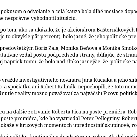
m pokusom o odvolanie a celá kauza bola dlhé mesiace dop
ne nesprávne vyhodnotil situáciu.
o tom, ako sa ukázalo, že je akcionárom Bašternákových fi
e to obvykle päť percent), bolo jasné, že jeho politické pr
, predovšetkým Boris Zala, Monika Beňová a Monika Smolková
tatívne vzdal postu podpredsedu strany, dúfajúc, že stran
 aj napriek tomu, že bolo nad slnko jasnejšie, že politické
 vražde investigatívneho novinára Jána Kuciaka a jeho snú
Fico a spočiatku ani Robert Kaliňák nepochopili, že toto ne
nutie reality možno považovať za najväčšiu Ficovu politick
u na ďalšie zotrvanie Roberta Fica na poste premiéra. Robe
oste premiéra, kde ho vystriedal Peter Pellegriny. Robert
, dokáže v krízových momentoch uprednostniť skupinové, 
enskej politiky kontinuálne dvadsaťosem rokov. Ak dokonč