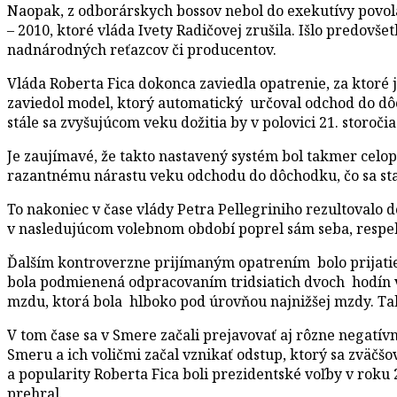
Naopak, z odborárskych bossov nebol do exekutívy povolan
– 2010, ktoré vláda Ivety Radičovej zrušila. Išlo predo
nadnárodných reťazcov či producentov.
Vláda Roberta Fica dokonca zaviedla opatrenie, za ktoré 
zaviedol model, ktorý automatický určoval odchod do dôc
stále sa zvyšujúcom veku dožitia by v polovici 21. storoč
Je zaujímavé, že takto nastavený systém bol takmer celop
razantnému nárastu veku odchodu do dôchodku, čo sa st
To nakoniec v čase vlády Petra Pellegriniho rezultovalo
v nasledujúcom volebnom období poprel sám seba, respektív
Ďalším kontroverzne prijímaným opatrením bolo prijatie h
bola podmienená odpracovaním tridsiatich dvoch hodín ve
mzdu, ktorá bola hlboko pod úrovňou najnižšej mzdy. Tak
V tom čase sa v Smere začali prejavovať aj rôzne negatív
Smeru a ich voličmi začal vznikať odstup, ktorý sa zväč
a popularity Roberta Fica boli prezidentské voľby v roku
prehral.