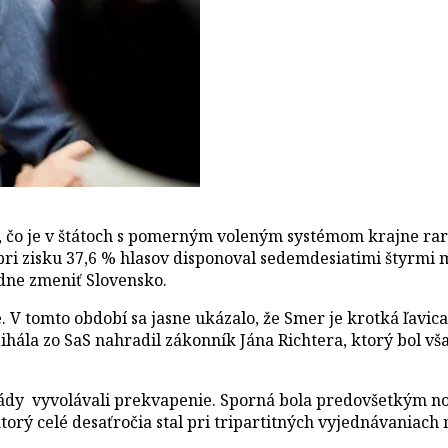
čo je v štátoch s pomerným voleným systémom krajne rar
pri zisku 37,6 % hlasov disponoval sedemdesiatimi štyrmi m
dne zmeniť Slovensko.
e. V tomto období sa jasne ukázalo, že Smer je krotká ľav
Mihála zo SaS nahradil zákonník Jána Richtera, ktorý bol
vlády vyvolávali prekvapenie. Sporná bola predovšetkým n
 ktorý celé desaťročia stal pri tripartitných vyjednávaniach