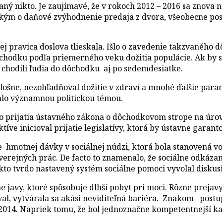
ý nikto. Je zaujímavé, že v rokoch 2012 – 2016 sa znova ne
všetkým o daňové zvýhodnenie predaja z dvora, všeobecne p
jej pravica doslova tlieskala. Išlo o zavedenie takzvanéh
hodku podľa priemerného veku dožitia populácie. Ak by sa 
ia chodili ľudia do dôchodku aj po sedemdesiatke.
lošne, nezohľadňoval dožitie v zdraví a mnohé ďalšie param
alo významnou politickou témou.
 do prijatia ústavného zákona o dôchodkovom strope na úro
e inicioval prijatie legislatívy, ktorá by ústavne garanto
motnej dávky v sociálnej núdzi, ktorá bola stanovená vo v
rejných prác. De facto to znamenalo, že sociálne odkázan
to tvrdo nastavený systém sociálne pomoci vyvolal diskusi
ne javy, ktoré spôsobuje dlhší pobyt pri moci. Rôzne prej
šoval, vytvárala sa akási neviditeľná bariéra. Znakom pos
 2014. Napriek tomu, že bol jednoznačne kompetentnejší ka