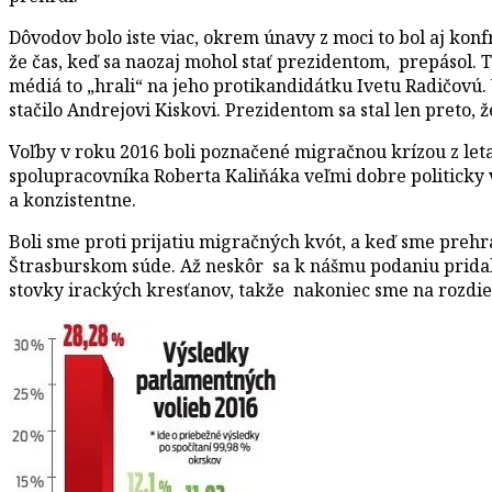
Dôvodov bolo iste viac, okrem únavy z moci to bol aj konf
že čas, keď sa naozaj mohol stať prezidentom, prepásol. 
médiá to „hrali“ na jeho protikandidátku Ivetu Radičovú.
stačilo Andrejovi Kiskovi. Prezidentom sa stal len preto,
Voľby v roku 2016 boli poznačené migračnou krízou z leta
spolupracovníka Roberta Kaliňáka veľmi dobre politicky 
a konzistentne.
Boli sme proti prijatiu migračných kvót, a keď sme prehr
Štrasburskom súde. Až neskôr sa k nášmu podaniu pridalo
stovky irackých kresťanov, takže nakoniec sme na rozdie