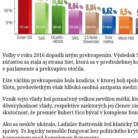
Voľby v roku 2016 dopadli istým prekvapením. Výsledok Sm
súčasťou sa stala aj strana Sieť, ktorá sa v predvolebne
v parlamente a prekvapivo otočila.
Ešte väčším prekvapením bola koalícia, v ktorej boli sp
Slotu, predovšetkým však hlboká osobná antipatia med
Vznik tejto vlády bol poznačený veľkou nevôľou médií, kto
dôveryhodnosť vlády, respektíve niektorých jej členov z
skutočnosť, že premiér Robert Fico býval v komplexe Bona
Ako sa neskôr ukázalo, Ladislav Baštrenák bol klasický 
správy. To logicky nemohlo fungovať bez politického kryt
happeningy pred komplexom Bonaparte.