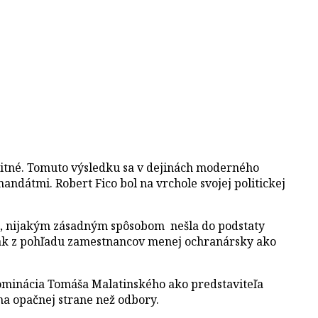
itné. Tomuto výsledku sa v dejinách moderného
andátmi. Robert Fico bol na vrchole svojej politickej
ica, nijakým zásadným spôsobom nešla do podstaty
 však z pohľadu zamestnancov menej ochranársky ako
ominácia Tomáša Malatinského ako predstaviteľa
 na opačnej strane než odbory.