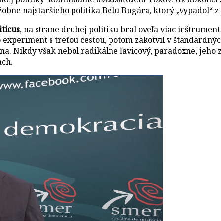
žobne najstaršieho politika Bélu Bugára, ktorý „vypadol“ z 
ticus
, na strane druhej politiku bral oveľa viac inštrumen
 o experiment s treťou cestou, potom zakotvil v štandardn
vna. Nikdy však nebol radikálne ľavicový, paradoxne, jeho
ach.