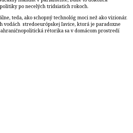
politiky po necelých tridsiatich rokoch.
tálne, teda, ako schopný technológ moci než ako vizionár.
ých vodách stredoeurópskej ľavice, ktorá je paradoxne
 zahraničnopolitická rétorika sa v domácom prostredí