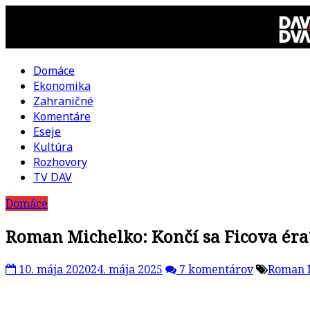
Skip
to
content
Domáce
DAV
Ekonomika
Zahraničné
DVA
Komentáre
Eseje
–
Kultúra
Rozhovory
kultúrno-
TV DAV
Domáce
politická
Roman Michelko: Končí sa Ficova éra? 
revue
10. mája 2020
24. mája 2025
7 komentárov
Roman 