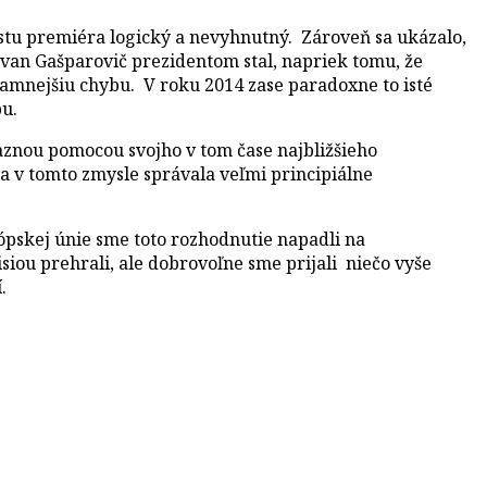
postu premiéra logický a nevyhnutný. Zároveň sa ukázalo,
Ivan Gašparovič prezidentom stal, napriek tomu, že
znamnejšiu chybu. V roku 2014 zase paradoxne to isté
bu.
raznou pomocou svojho v tom čase najbližšieho
a v tomto zmysle správala veľmi principiálne
rópskej únie sme toto rozhodnutie napadli na
ou prehrali, ale dobrovoľne sme prijali niečo vyše
í.