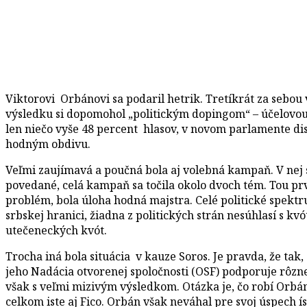
Viktorovi Orbánovi sa podaril hetrik. Tretíkrát za sebou v
výsledku si dopomohol „politickým dopingom“ – účelovou 
len niečo vyše 48 percent hlasov, v novom parlamente disp
hodným obdivu.
Veľmi zaujímavá a poučná bola aj volebná kampaň. V nej 
povedané, celá kampaň sa točila okolo dvoch tém. Tou pr
problém, bola úloha hodná majstra. Celé politické spekt
srbskej hranici, žiadna z politických strán nesúhlasí s 
utečeneckých kvót.
Trocha iná bola situácia v kauze Soros. Je pravda, že tak
jeho Nadácia otvorenej spoločnosti (OSF) podporuje rôzne 
však s veľmi mizivým výsledkom. Otázka je, čo robí Orbán 
celkom iste aj Fico. Orbán však neváhal pre svoj úspech 