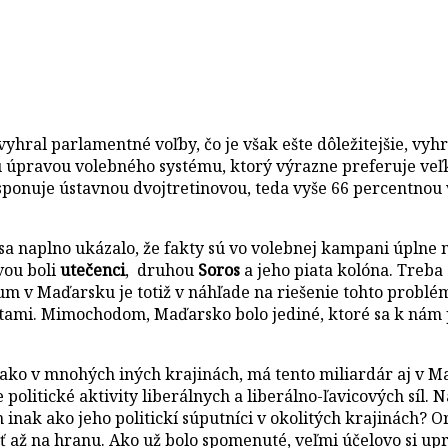
yhral parlamentné voľby, čo je však ešte dôležitejšie, vyhr
úpravou volebného systému, ktorý výrazne preferuje veľké 
onuje ústavnou dvojtretinovou, teda vyše 66 percentnou väč
sa naplno ukázalo, že fakty sú vo volebnej kampani úplne 
vou boli
utečenci
, druhou
Soros
a jeho piata kolóna. Treba 
rum v Maďarsku je totiž v náhľade na riešenie tohto probl
kvótami. Mimochodom, Maďarsko bolo jediné, ktoré sa k nám
, ako v mnohých iných krajinách, má tento miliardár aj v M
politické aktivity liberálnych a liberálno-ľavicových síl. 
inak ako jeho politickí súputníci v okolitých krajinách? Or
ísť až na hranu. Ako už bolo spomenuté, veľmi účelovo si u