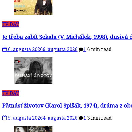
TV DAV
Je třeba zabít Sekala (V. Michálek, 1998), dusivá
6. augusta 2026
6. augusta 2026
1
6 min read
TV DAV
Pätnásť životov (Karol Spišák, 1974), dráma z ob
5. augusta 2026
4. augusta 2026
1
3 min read