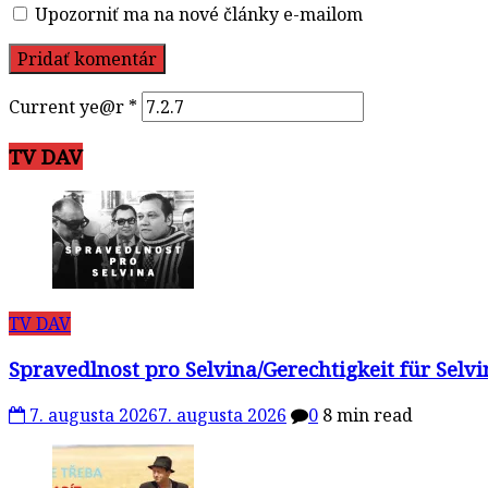
Upozorniť ma na nové články e-mailom
Current ye@r
*
TV DAV
TV DAV
Spravedlnost pro Selvina/Gerechtigkeit für Selv
7. augusta 2026
7. augusta 2026
0
8 min read