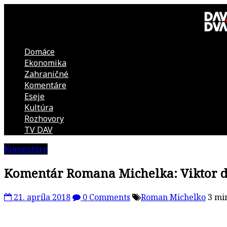
Skip
to
content
Domáce
DAV
Ekonomika
Zahraničné
DVA
Komentáre
Eseje
–
Kultúra
Rozhovory
kultúrno-
TV DAV
Komentáre
politická
Komentár Romana Michelka: Viktor d
revue
21. apríla 2018
0 Comments
Roman Michelko
3 mi