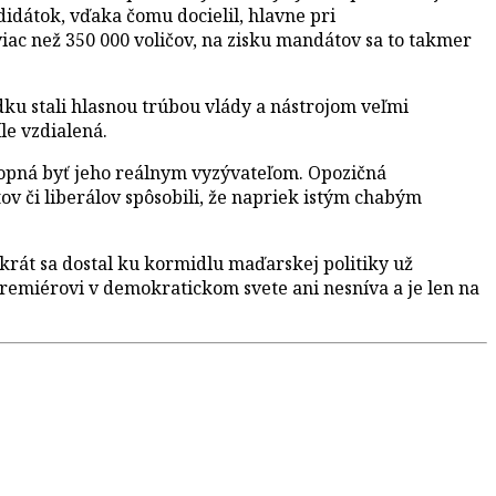
idátok, vďaka čomu docielil, hlavne pri
iac než 350 000 voličov, na zisku mandátov sa to takmer
ku stali hlasnou trúbou vlády a nástrojom veľmi
le vzdialená.
hopná byť jeho reálnym vyzývateľom. Opozičná
ov či liberálov spôsobili, že napriek istým chabým
rát sa dostal ku kormidlu maďarskej politiky už
remiérovi v demokratickom svete ani nesníva a je len na