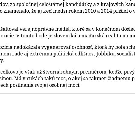
v, zo spoločnej celoštátnej kandidátky a z krajových kand
 znamenalo, že aj keď medzi rokom 2010 a 2014 prišiel o v
šaltoval verejnoprávne médiá, ktoré sa v konečnom dôsled
ozície. V tomto bode je slovenská a maďarská realita na mí
zícia nedokázala vygenerovať osobnosť, ktorá by bola sc
om rade aj extrémna politická odlišnosť Jobbiku, socialist
y.
(celkovo je však už štvornásobným premiérom, keďže prvýk
šinou. Má v rukách takú moc, o akej sa takmer žiadnemu p
ech posilnenia svojej osobnej moci.