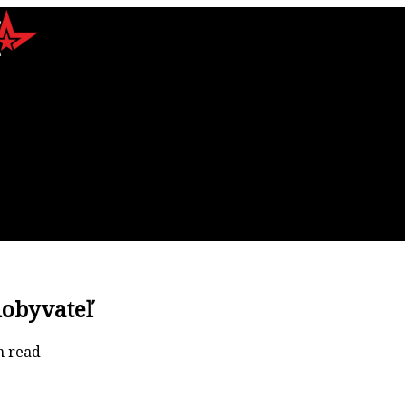
obyvateľ
n read