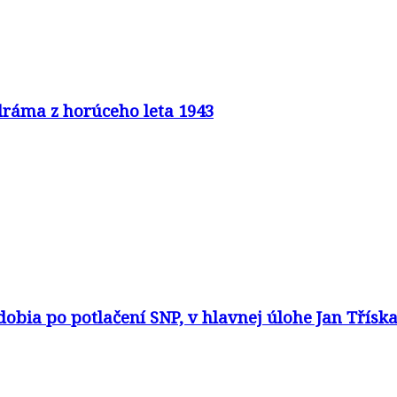
 dráma z horúceho leta 1943
dobia po potlačení SNP, v hlavnej úlohe Jan Třísk