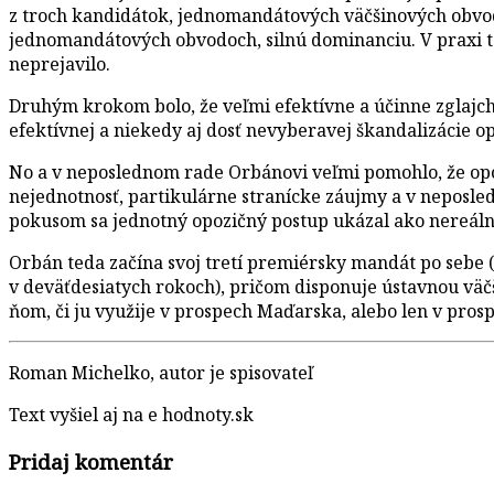
z troch kandidátok, jednomandátových väčšinových obvodo
jednomandátových obvodoch, silnú dominanciu. V praxi to
neprejavilo.
Druhým krokom bolo, že veľmi efektívne a účinne zglajch
efektívnej a niekedy aj dosť nevyberavej škandalizácie op
No a v neposlednom rade Orbánovi veľmi pomohlo, že opo
nejednotnosť, partikulárne stranícke záujmy a v neposledn
pokusom sa jednotný opozičný postup ukázal ako nereáln
Orbán teda začína svoj tretí premiérsky mandát po sebe 
v deväťdesiatych rokoch), pričom disponuje ústavnou väč
ňom, či ju využije v prospech Maďarska, alebo len v prosp
Roman Michelko, autor je spisovateľ
Text vyšiel aj na e hodnoty.sk
Pridaj komentár