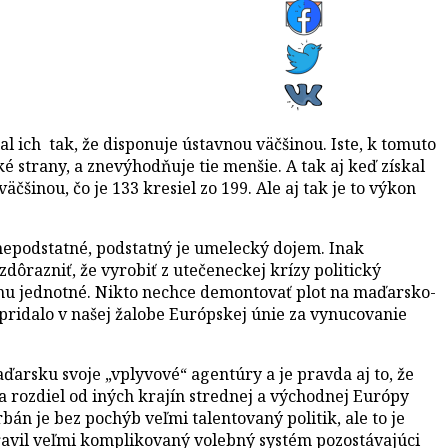
al ich tak, že disponuje ústavnou väčšinou. Iste, k tomuto
strany, a znevýhodňuje tie menšie. A tak aj keď získal
šinou, čo je 133 kresiel zo 199. Ale aj tak je to výkon
nepodstatné, podstatný je umelecký dojem. Inak
zdôrazniť, že vyrobiť z utečeneckej krízy politický
ému jednotné. Nikto nechce demontovať plot na maďarsko-
 pridalo v našej žalobe Európskej únie za vynucovanie
aďarsku svoje „vplyvové“ agentúry a je pravda aj to, že
Na rozdiel od iných krajín strednej a východnej Európy
bán je bez pochýb veľmi talentovaný politik, ale to je
pravil veľmi komplikovaný volebný systém pozostávajúci