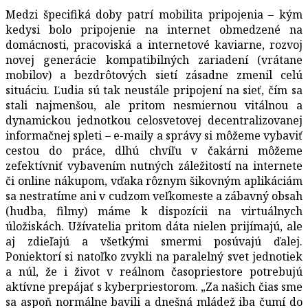
Medzi špecifiká doby patrí mobilita pripojenia – kým
kedysi bolo pripojenie na internet obmedzené na
domácnosti, pracoviská a internetové kaviarne, rozvoj
novej generácie kompatibilných zariadení (vrátane
mobilov) a bezdrôtových sietí zásadne zmenil celú
situáciu. Ľudia sú tak neustále pripojení na sieť, čím sa
stali najmenšou, ale pritom nesmiernou vitálnou a
dynamickou jednotkou celosvetovej decentralizovanej
informačnej spleti – e-maily a správy si môžeme vybaviť
cestou do práce, dlhú chvíľu v čakárni môžeme
zefektívniť vybavením nutných záležitostí na internete
či online nákupom, vďaka rôznym šikovným aplikáciám
sa nestratíme ani v cudzom veľkomeste a zábavný obsah
(hudba, filmy) máme k dispozícii na virtuálnych
úložiskách. Užívatelia pritom dáta nielen prijímajú, ale
aj zdieľajú a všetkými smermi posúvajú ďalej.
Poniektorí si natoľko zvykli na paralelný svet jednotiek
a núl, že i život v reálnom časopriestore potrebujú
aktívne prepájať s kyberpriestorom. „Za našich čias sme
sa aspoň normálne bavili a dnešná mládež iba čumí do