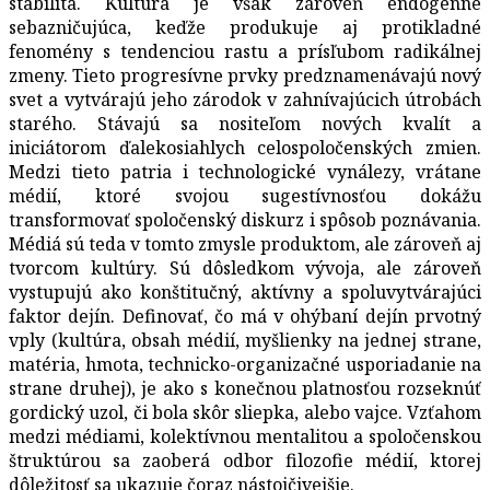
stabilita. Kultúra je však zároveň endogénne
sebazničujúca, keďže produkuje aj protikladné
fenomény s tendenciou rastu a prísľubom radikálnej
zmeny. Tieto progresívne prvky predznamenávajú nový
svet a vytvárajú jeho zárodok v zahnívajúcich útrobách
starého. Stávajú sa nositeľom nových kvalít a
iniciátorom ďalekosiahlych celospoločenských zmien.
Medzi tieto patria i technologické vynálezy, vrátane
médií, ktoré svojou sugestívnosťou dokážu
transformovať spoločenský diskurz i spôsob poznávania.
Médiá sú teda v tomto zmysle produktom, ale zároveň aj
tvorcom kultúry. Sú dôsledkom vývoja, ale zároveň
vystupujú ako konštitučný, aktívny a spoluvytvárajúci
faktor dejín. Definovať, čo má v ohýbaní dejín prvotný
vply (kultúra, obsah médií, myšlienky na jednej strane,
matéria, hmota, technicko-organizačné usporiadanie na
strane druhej), je ako s konečnou platnosťou rozseknúť
gordický uzol, či bola skôr sliepka, alebo vajce. Vzťahom
medzi médiami, kolektívnou mentalitou a spoločenskou
štruktúrou sa zaoberá odbor filozofie médií, ktorej
dôležitosť sa ukazuje čoraz nástojčivejšie.