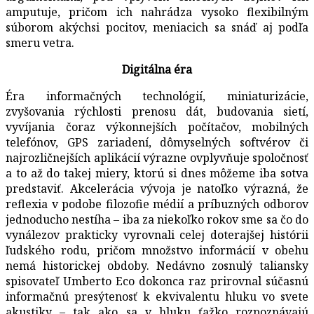
amputuje, pričom ich nahrádza vysoko flexibilným
súborom akýchsi pocitov, meniacich sa snáď aj podľa
smeru vetra.
Digitálna éra
Éra informačných technológií, miniaturizácie,
zvyšovania rýchlosti prenosu dát, budovania sietí,
vyvíjania čoraz výkonnejších počítačov, mobilných
telefónov, GPS zariadení, dômyselných softvérov či
najrozličnejších aplikácií výrazne ovplyvňuje spoločnosť
a to až do takej miery, ktorú si dnes môžeme iba sotva
predstaviť. Akcelerácia vývoja je natoľko výrazná, že
reflexia v podobe filozofie médií a príbuzných odborov
jednoducho nestíha – iba za niekoľko rokov sme sa čo do
vynálezov prakticky vyrovnali celej doterajšej histórii
ľudského rodu, pričom množstvo informácií v obehu
nemá historickej obdoby. Nedávno zosnulý taliansky
spisovateľ Umberto Eco dokonca raz prirovnal súčasnú
informačnú presýtenosť k ekvivalentu hluku vo svete
akustiky – tak ako sa v hluku ťažko rozpoznávajú