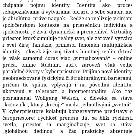
chápanie pojmu identity. Identita ako proces
sebapoznávania a vytvárania obrazu o sebe samom nie
je absolútna, práve naopak – keďže sa realizuje v širšom
spoločenskom kontexte na priesečníku indivídua a
spoločnosti, je živá, dynamická a premenlivá. Virtuálny
priestor, ktorý simuluje reálny svet, ale zároveň vytvára
i svet čírej fantázie, priniesol fenomén multiplikácie
identity – človek žije svoj život v hmotnej realite (ktorá
je však samotná čoraz viac „virtualizovaná“ – online
práca, online štúdium, atď.), zároveň však vedie
paralelné životy v kyberpriestore. Prijíma nové identity,
neobmedzované fyzickými či štrukturálnymi bariérami,
pričom tie spätne vplývajú i na pôvodnú identitu,
ukotvenú v telesnosti a interpersonalite. Ako raz
poznamenal Wolfgang Welsch, z človeka sa stáva
„kočovník“, ktorý „kočuje“ medzi jednotlivými „svetmi“.
V kyberpriestore kolabujú konzervatívne predstavy o
časopriestore: rýchlosť prenosu dát sa blíži rýchlosti
svetla, priestor sa marginalizuje, svet sa stáva
„globálnou dedinou“ a čas prakticky absentuje