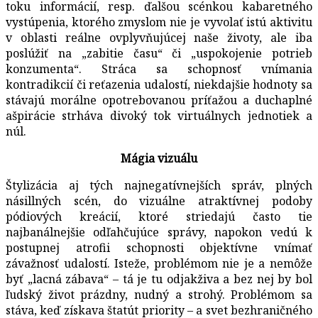
toku informácií, resp. ďalšou scénkou kabaretného
vystúpenia, ktorého zmyslom nie je vyvolať istú aktivitu
v oblasti reálne ovplyvňujúcej naše životy, ale iba
poslúžiť na „zabitie času“ či „uspokojenie potrieb
konzumenta“. Stráca sa schopnosť vnímania
kontradikcií či reťazenia udalostí, niekdajšie hodnoty sa
stávajú morálne opotrebovanou príťažou a duchaplné
ašpirácie strháva divoký tok virtuálnych jednotiek a
núl.
Mágia vizuálu
Štylizácia aj tých najnegatívnejších správ, plných
násillných scén, do vizuálne atraktívnej podoby
pódiových kreácií, ktoré striedajú často tie
najbanálnejšie odľahčujúce správy, napokon vedú k
postupnej atrofii schopnosti objektívne vnímať
závažnosť udalostí. Isteže, problémom nie je a nemôže
byť „lacná zábava“ – tá je tu odjakživa a bez nej by bol
ľudský život prázdny, nudný a strohý. Problémom sa
stáva, keď získava štatút priority – a svet bezhraničného