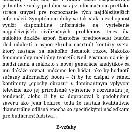
jednotlivé zvuky, podobne sa aj v informačnom pretlaku
stráca zmysel pre rozpoznanie tých najdôležitejších
informácií. Symptómom doby sa tak stala neschopnosť
využiť disponibilné informácie na vyriešenie
najpálčivejších civilizačných problémov. Dnes iba
málokto dokáže aspoň čiastočne predpovedať budúci
sled udalostí a aspoň zhruba načrtnúť kontúry sveta,
ktorý nastane za niekoľko desiatok rokov. Nakoľko
fenomenálny mediálny teoretik Neil Postman už nie je
medzi nami a málokto z novej generácie analytikov sa
mu dokáže rovnať, môžeme len hádať, ako by hodnotil
súčasný informačný boom – či by ho chápal v rámci
kontinuity „epochy obrazu“ s dominantným vplyvom
televízie ako jej prirodzené vyústenie s rozvinutím jej
tendencií, alebo či by sa dopracoval k podobnému
záveru ako Jean Lohisse, teda že nastala kvalitatívne
diametrálne odlišná epocha so špecifickými následkami
pre budúcnosť ľudstva…
E-vzťahy