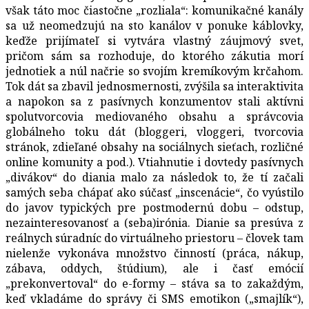
však táto moc čiastočne „rozliala“: komunikačné kanály
sa už neomedzujú na sto kanálov v ponuke káblovky,
keďže prijímateľ si vytvára vlastný záujmový svet,
pričom sám sa rozhoduje, do ktorého zákutia morí
jednotiek a núl načrie so svojím kremíkovým krčahom.
Tok dát sa zbavil jednosmernosti, zvýšila sa interaktivita
a napokon sa z pasívnych konzumentov stali aktívni
spolutvorcovia mediovaného obsahu a správcovia
globálneho toku dát (bloggeri, vloggeri, tvorcovia
stránok, zdieľané obsahy na sociálnych sieťach, rozličné
online komunity a pod.). Vtiahnutie i dovtedy pasívnych
„divákov“ do diania malo za následok to, že tí začali
samých seba chápať ako súčasť „inscenácie“, čo vyústilo
do javov typických pre postmodernú dobu – odstup,
nezainteresovanosť a (seba)irónia. Dianie sa presúva z
reálnych súradníc do virtuálneho priestoru – človek tam
nielenže vykonáva množstvo činností (práca, nákup,
zábava, oddych, štúdium), ale i časť emócií
„prekonvertoval“ do e-formy – stáva sa to zakaždým,
keď vkladáme do správy či SMS emotikon („smajlík“),