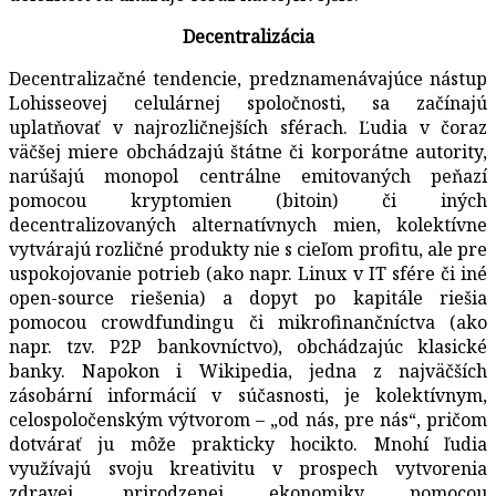
Decentralizácia
Decentralizačné tendencie, predznamenávajúce nástup
Lohisseovej celulárnej spoločnosti, sa začínajú
uplatňovať v najrozličnejších sférach. Ľudia v čoraz
väčšej miere obchádzajú štátne či korporátne autority,
narúšajú monopol centrálne emitovaných peňazí
pomocou kryptomien (bitoin) či iných
decentralizovaných alternatívnych mien, kolektívne
vytvárajú rozličné produkty nie s cieľom profitu, ale pre
uspokojovanie potrieb (ako napr. Linux v IT sfére či iné
open-source riešenia) a dopyt po kapitále riešia
pomocou crowdfundingu či mikrofinančníctva (ako
napr. tzv. P2P bankovníctvo), obchádzajúc klasické
banky. Napokon i Wikipedia, jedna z najväčších
zásobární informácií v súčasnosti, je kolektívnym,
celospoločenským výtvorom – „od nás, pre nás“, pričom
dotvárať ju môže prakticky hocikto. Mnohí ľudia
využívajú svoju kreativitu v prospech vytvorenia
zdravej, prirodzenej ekonomiky pomocou