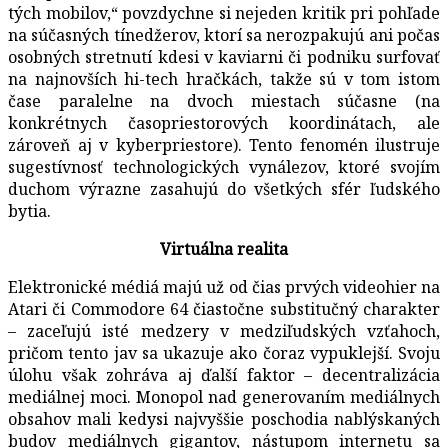
tých mobilov,“ povzdychne si nejeden kritik pri pohľade
na súčasných tínedžerov, ktorí sa nerozpakujú ani počas
osobných stretnutí kdesi v kaviarni či podniku surfovať
na najnovších hi-tech hračkách, takže sú v tom istom
čase paralelne na dvoch miestach súčasne (na
konkrétnych časopriestorových koordinátach, ale
zároveň aj v kyberpriestore). Tento fenomén ilustruje
sugestívnosť technologických vynálezov, ktoré svojím
duchom výrazne zasahujú do všetkých sfér ľudského
bytia.
Virtuálna realita
Elektronické médiá majú už od čias prvých videohier na
Atari či Commodore 64 čiastočne substitučný charakter
– zaceľujú isté medzery v medziľudských vzťahoch,
pričom tento jav sa ukazuje ako čoraz vypuklejší. Svoju
úlohu však zohráva aj ďalší faktor – decentralizácia
mediálnej moci. Monopol nad generovaním mediálnych
obsahov mali kedysi najvyššie poschodia nablýskaných
budov mediálnych gigantov, nástupom internetu sa