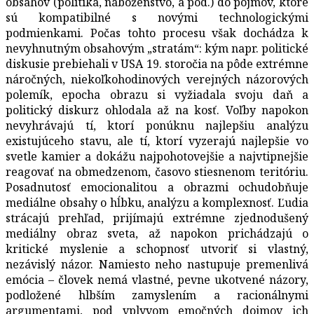
obsahov (politika, náboženstvo, a pod.) do pojmov, ktoré
sú kompatibilné s novými technologickými
podmienkami. Počas tohto procesu však dochádza k
nevyhnutným obsahovým „stratám“: kým napr. politické
diskusie prebiehali v USA 19. storočia na pôde extrémne
náročných, niekoľkohodinových verejných názorových
polemík, epocha obrazu si vyžiadala svoju daň a
politický diskurz ohlodala až na kosť. Voľby napokon
nevyhrávajú tí, ktorí ponúknu najlepšiu analýzu
existujúceho stavu, ale tí, ktorí vyzerajú najlepšie vo
svetle kamier a dokážu najpohotovejšie a najvtipnejšie
reagovať na obmedzenom, časovo stiesnenom teritóriu.
Posadnutosť emocionalitou a obrazmi ochudobňuje
mediálne obsahy o hĺbku, analýzu a komplexnosť. Ľudia
strácajú prehľad, prijímajú extrémne zjednodušený
mediálny obraz sveta, až napokon prichádzajú o
kritické myslenie a schopnosť utvoriť si vlastný,
nezávislý názor. Namiesto neho nastupuje premenlivá
emócia – človek nemá vlastné, pevne ukotvené názory,
podložené hlbším zamyslením a racionálnymi
argumentami, pod vplyvom emočných dojmov ich