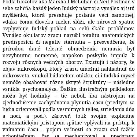
Podľa filozofov ako Marshall McLuhan či Neil Postman v
sebe zahŕňa každý jeden ľudský nástroj a vynález aj istú
myšlienku, ktorá presahuje poslanie veci samotnej,
vďaka čomu človeku nielen slúži, ale zároveň spätne
ovplyvňuje ľudský pohľad na celú škálu problémov.
Vynález okuliarov zrazu narušil totalitu anatomických
predispozícií či negatív starnutia – presvedčenie, že
prírodou dané telesné obmedzenia nemusia byť
nevyhnutne nemenné, napokon poskytlo impulz k
rozvoju rôznych vedných oborov. Existujú i názory, že
objav mikroskopu, ktorý zrazu umožnil nahliadnuť do
mikrosveta, vnukol bádateľom otázku, či i ľudská myseľ
nemôže obsahovať rôzne skryté štruktúry – následne
vznikla psychoanalýza. Ďalším ilustračným príkladom
môžu byť hodinky – tie neboli iba nástrojom na
zjednodušenie zachytávania plynutia času (predtým sa
ľudia orientovali podľa vesmírnych telies, striedania dňa
a noci, a pod.), zároveň totiž svojím explicitne
matematickým prístupom spätne vplývali na prístup k
vnímaniu času – pojem večnosti sa zrazu stal ťažšie
uchopiteľným, čas sa mechanizoval a predstavu