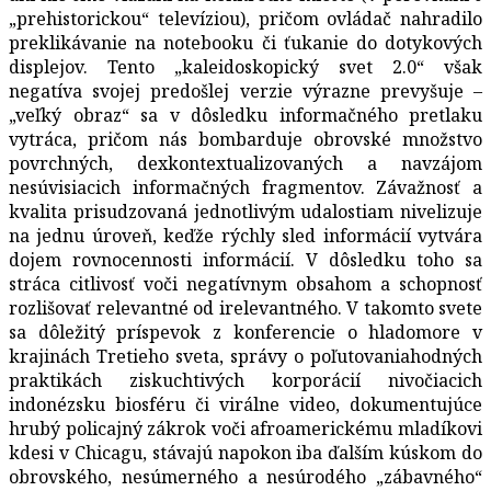
„prehistorickou“ televíziou), pričom ovládač nahradilo
preklikávanie na notebooku či ťukanie do dotykových
displejov. Tento „kaleidoskopický svet 2.0“ však
negatíva svojej predošlej verzie výrazne prevyšuje –
„veľký obraz“ sa v dôsledku informačného pretlaku
vytráca, pričom nás bombarduje obrovské množstvo
povrchných, dexkontextualizovaných a navzájom
nesúvisiacich informačných fragmentov. Závažnosť a
kvalita prisudzovaná jednotlivým udalostiam nivelizuje
na jednu úroveň, keďže rýchly sled informácií vytvára
dojem rovnocennosti informácií. V dôsledku toho sa
stráca citlivosť voči negatívnym obsahom a schopnosť
rozlišovať relevantné od irelevantného. V takomto svete
sa dôležitý príspevok z konferencie o hladomore v
krajinách Tretieho sveta, správy o poľutovaniahodných
praktikách ziskuchtivých korporácií nivočiacich
indonézsku biosféru či virálne video, dokumentujúce
hrubý policajný zákrok voči afroamerickému mladíkovi
kdesi v Chicagu, stávajú napokon iba ďalším kúskom do
obrovského, nesúmerného a nesúrodého „zábavného“