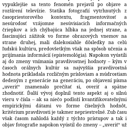
vypuklejšie sa tento fenomén prejavil po objave a
rozšírení televízie. Statika fotografií vytrhnutých z
časopriestorového kontextu, fragmentovitosť a
nesúrodosť vzájomne nesúvisiacich informačných
čriepkov a ich chýbajúca hĺbka na jednej strane, a
fascinujúci zážitok vo forme obrazových vnemov na
strane druhej, mali ďalekosiahle dôsledky na celú
ľudskú kultúru, predovšetkým však na spôsob učenia a
prijímania informácií (epistemológia). Napokon vyústili
aj do zmeny vnímania pravdivostnej hodnoty – kým v
časoch orálnych kultúr sa najvyššia pravdivostná
hodnota prikladala rozličným prísloviam a múdrostiam
dedeným z generácie na generáciu, po objavení písma
„uveriť“ znamenalo prečítať si, overiť a spätne
zhodnotiť. Ďalší vývoj doplnil tento aspekt aj o silnú
vieru v čísla – ak sa niečo podloží kvantifikovateľnými
empirickými dátami vo forme číselných hodnôt,
kritérium pravdivosti je takmer nepriestrelné. Zub času
však časom nahlodá každý z týchto prístupov a tak i
objav fotografie napokon vyústil do zmeny – „uveriť“ už