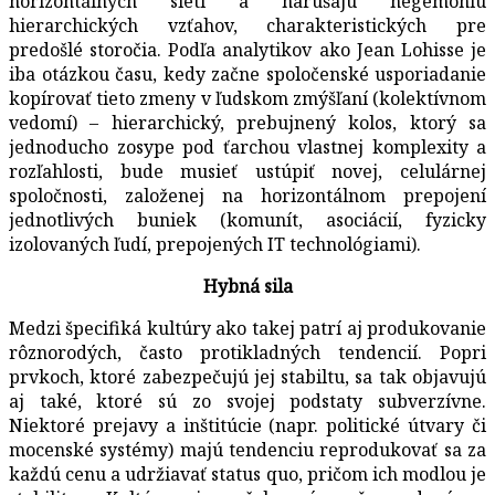
horizontálnych sietí a narúšaju hegemóniu
hierarchických vzťahov, charakteristických pre
predošlé storočia. Podľa analytikov ako Jean Lohisse je
iba otázkou času, kedy začne spoločenské usporiadanie
kopírovať tieto zmeny v ľudskom zmýšľaní (kolektívnom
vedomí) – hierarchický, prebujnený kolos, ktorý sa
jednoducho zosype pod ťarchou vlastnej komplexity a
rozľahlosti, bude musieť ustúpiť novej, celulárnej
spoločnosti, založenej na horizontálnom prepojení
jednotlivých buniek (komunít, asociácií, fyzicky
izolovaných ľudí, prepojených IT technológiami).
Hybná sila
Medzi špecifiká kultúry ako takej patrí aj produkovanie
rôznorodých, často protikladných tendencií. Popri
prvkoch, ktoré zabezpečujú jej stabiltu, sa tak objavujú
aj také, ktoré sú zo svojej podstaty subverzívne.
Niektoré prejavy a inštitúcie (napr. politické útvary či
mocenské systémy) majú tendenciu reprodukovať sa za
každú cenu a udržiavať status quo, pričom ich modlou je