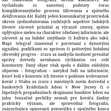
vychádzalo zo samotnej podstaty čoraz
komplikovanejšieho procesu šifrovania a spätného
dešifrovania dát. Každý jeden komunikačný prostriedok
okrem zjednodušovania rozličných aspektov ľudských
životov zároveň prinášal aj výrazné zmeny, spätne
vplývajúce nielen na charakter zdieľanej informácie, ale
zároveň aj na ľudské zmýšľanie či kultúru ako takú.
Napr. telegraf znamenal v porovnaní s dymovými
signálmi, poslíčkami so správou či poštovými holubmi
obrovský progres – zrazu sa naskytla možnosť prenášať
správy dovtedy nevídanou rýchlosťou cez celé
kontinenty. Daný objav však spolu s ďalším súdobým
objavom – fotografiou – navykol ľudí na informácie,
ktoré boli v kontexte ich životov v podstate irelevantné:
kováč z Utahu sa zrazu z miestnych novín dozvedal o
bankových krádežiach kdesi v New Jersey či o
lúpežných prepadnutiach skupinami banditov kdesi na
juhu. Senzačné perličky nemali pre kováča žiadny
praktický význam, ale sprievodná fotografia,
znázorňujúca opisovanú postavičku z opačného konca