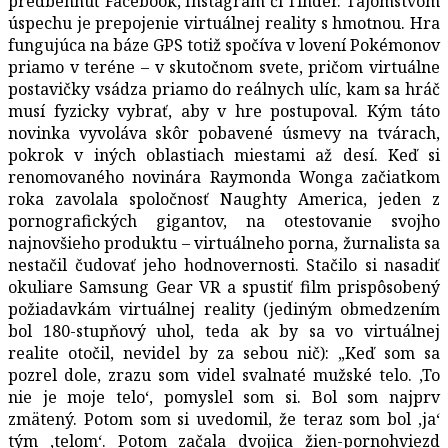
predbehnúť Facebook, Instagram či Tinder. Tajomstvom
úspechu je prepojenie virtuálnej reality s hmotnou. Hra
fungujúca na báze GPS totiž spočíva v lovení Pokémonov
priamo v teréne – v skutočnom svete, pričom virtuálne
postavičky vsádza priamo do reálnych ulíc, kam sa hráč
musí fyzicky vybrať, aby v hre postupoval. Kým táto
novinka vyvoláva skôr pobavené úsmevy na tvárach,
pokrok v iných oblastiach miestami až desí. Keď si
renomovaného novinára Raymonda Wonga začiatkom
roka zavolala spoločnosť Naughty America, jeden z
pornografických gigantov, na otestovanie svojho
najnovšieho produktu – virtuálneho porna, žurnalista sa
nestačil čudovať jeho hodnovernosti. Stačilo si nasadiť
okuliare Samsung Gear VR a spustiť film prispôsobený
požiadavkám virtuálnej reality (jediným obmedzením
bol 180-stupňový uhol, teda ak by sa vo virtuálnej
realite otočil, nevidel by za sebou nič): „Keď som sa
pozrel dole, zrazu som videl svalnaté mužské telo. ‚To
nie je moje telo‘, pomyslel som si. Bol som najprv
zmätený. Potom som si uvedomil, že teraz som bol ‚ja‘
tým ‚telom‘. Potom začala dvojica žien-pornohviezd