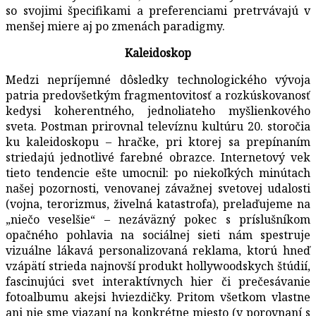
so svojimi špecifikami a preferenciami pretrvávajú v
menšej miere aj po zmenách paradigmy.
Kaleidoskop
Medzi nepríjemné dôsledky technologického vývoja
patria predovšetkým fragmentovitosť a rozkúskovanosť
kedysi koherentného, jednoliateho myšlienkového
sveta. Postman prirovnal televíznu kultúru 20. storočia
ku kaleidoskopu – hračke, pri ktorej sa prepínaním
striedajú jednotlivé farebné obrazce. Internetový vek
tieto tendencie ešte umocnil: po niekoľkých minútach
našej pozornosti, venovanej závažnej svetovej udalosti
(vojna, terorizmus, živelná katastrofa), prelaďujeme na
„niečo veselšie“ – nezáväzný pokec s príslušníkom
opačného pohlavia na sociálnej sieti nám spestruje
vizuálne lákavá personalizovaná reklama, ktorú hneď
vzápätí strieda najnovší produkt hollywoodskych štúdií,
fascinujúci svet interaktívnych hier či prečesávanie
fotoalbumu akejsi hviezdičky. Pritom všetkom vlastne
ani nie sme viazaní na konkrétne miesto (v porovnaní s