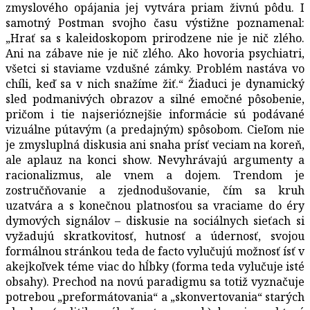
zmyslového opájania jej vytvára priam živnú pôdu. I
samotný Postman svojho času výstižne poznamenal:
„Hrať sa s kaleidoskopom prirodzene nie je nič zlého.
Ani na zábave nie je nič zlého. Ako hovoria psychiatri,
všetci si staviame vzdušné zámky. Problém nastáva vo
chíli, keď sa v nich snažíme žiť.“ Žiaduci je dynamický
sled podmanivých obrazov a silné emočné pôsobenie,
pričom i tie najserióznejšie informácie sú podávané
vizuálne pútavým (a predajným) spôsobom. Cieľom nie
je zmysluplná diskusia ani snaha prísť veciam na koreň,
ale aplauz na konci show. Nevyhrávajú argumenty a
racionalizmus, ale vnem a dojem. Trendom je
zostručňovanie a zjednodušovanie, čím sa kruh
uzatvára a s konečnou platnosťou sa vraciame do éry
dymových signálov – diskusie na sociálnych sieťach si
vyžadujú skratkovitosť, hutnosť a údernosť, svojou
formálnou stránkou teda de facto vylučujú možnosť ísť v
akejkoľvek téme viac do hĺbky (forma teda vylučuje isté
obsahy). Prechod na novú paradigmu sa totiž vyznačuje
potrebou „preformátovania“ a „skonvertovania“ starých