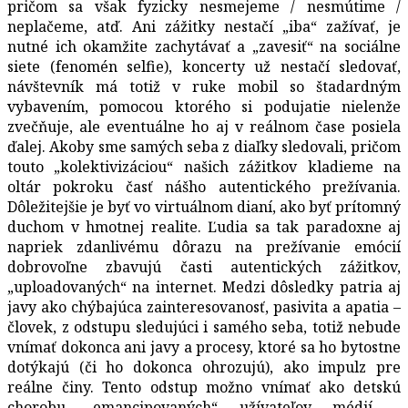
pričom sa však fyzicky nesmejeme / nesmútime /
neplačeme, atď. Ani zážitky nestačí „iba“ zažívať, je
nutné ich okamžite zachytávať a „zavesiť“ na sociálne
siete (fenomén selfie), koncerty už nestačí sledovať,
návštevník má totiž v ruke mobil so štadardným
vybavením, pomocou ktorého si podujatie nielenže
zvečňuje, ale eventuálne ho aj v reálnom čase posiela
ďalej. Akoby sme samých seba z diaľky sledovali, pričom
touto „kolektivizáciou“ našich zážitkov kladieme na
oltár pokroku časť nášho autentického prežívania.
Dôležitejšie je byť vo virtuálnom dianí, ako byť prítomný
duchom v hmotnej realite. Ľudia sa tak paradoxne aj
napriek zdanlivému dôrazu na prežívanie emócií
dobrovoľne zbavujú časti autentických zážitkov,
„uploadovaných“ na internet. Medzi dôsledky patria aj
javy ako chýbajúca zainteresovanosť, pasivita a apatia –
človek, z odstupu sledujúci i samého seba, totiž nebude
vnímať dokonca ani javy a procesy, ktoré sa ho bytostne
dotýkajú (či ho dokonca ohrozujú), ako impulz pre
reálne činy. Tento odstup možno vnímať ako detskú
chorobu „emancipovaných“ užívateľov médií –