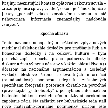
krajiny, neexistujúci kontext opätovne rekonštruovala –
zrazu príjemca správy „vedel“, o kom je článok, lupiča z
Jersey „poznal“ vďaka zmyslovému vnemu a nič
nehovoriaca informácia znenazdajky nadobudla
„zmysel“.
Epocha obrazu
Tento navonok nenápadný a neškodný vplyv nových
médií mal ďalekosiahle dôsledky pre zmýšľanie ľudí a v
konečnom dôsledky i na celkovú kultúru – kým
predchádzajúca epocha písma podnecovala hlboký
diskurz a živú výmenu názorov v každej oblasti života (s
dôrazom na racionálnu argumentáciou a dôsledný
výklad), bleskové šírenie irelevantných informácií
(pseudoudalostí) pomocou telegrafu, znásobených
špecifikami fotografie, pozornosť obrátilo na povrchné
spravodajské „jednohubky“ s pochybnou informačnou
hodnotou, ľahkou stráviteľnosťou a nízkymi nárokmi na
zapojenie rácia. Na začiatku éry bulvarizácie teda stáli
nové materiálno-formálne podmienky, pričom ešte