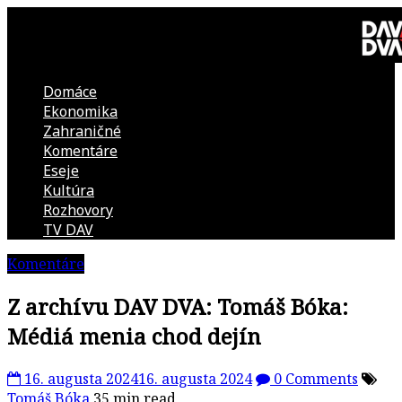
Skip
to
content
Domáce
DAV
Ekonomika
Zahraničné
DVA
Komentáre
Eseje
–
Kultúra
Rozhovory
kultúrno-
TV DAV
Komentáre
politická
Z archívu DAV DVA: Tomáš Bóka:
revue
Médiá menia chod dejín
16. augusta 2024
16. augusta 2024
0 Comments
Tomáš Bóka
35 min read