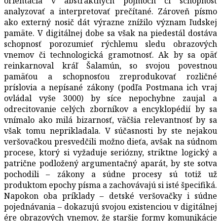
orientácia v abstraktných pojmoch či schopnosť
analyzovať a interpretovať prečítané. Zároveň písmo
ako externý nosič dát výrazne znížilo význam ľudskej
pamäte. V digitálnej dobe sa však na piedestál dostáva
schopnosť porozumieť rýchlemu sledu obrazových
vnemov či technologická gramotnosť. Ak by sa opäť
reinkarnoval kráľ Šalamún, so svojou povestnou
pamäťou a schopnosťou zreprodukovať rozličné
príslovia a nepísané zákony (podľa Postmana ich vraj
ovládal vyše 3000) by síce nepochybne zaujal a
odrecitovanie celých zborníkov a encyklopédií by sa
vnímalo ako milá bizarnosť, väčšia relevantnosť by sa
však tomu neprikladala. V súčasnosti by ste nejakou
veršovačkou presvedčili možno dieťa, avšak na súdnom
procese, ktorý si vyžaduje seriózny, striktne logický a
patrične podložený argumentačný aparát, by ste sotva
pochodili – zákony a súdne procesy sú totiž už
produktom epochy písma a zachovávajú si isté špecifiká.
Napokon oba príklady – detské veršovačky i súdne
pojednávania – dokazujú svojou existenciou v digitálnej
ére obrazových vnemov, že staršie formy komunikácie