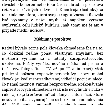
súvislého koherentného toku času nahradila predstava
reťazca nezávislých sekvencií. Z nástroja (hodinky) sa
tak stala metafora, ktorá svojou sugestívnosťou fixovala
isté významy v našej mysli, až napokon výrazne
ovplyvnila celú ľudskú kultúru. Inak tomu nie je ani v
prípade médií (nosičov).
Médium je posolstvo
Kedysi bývalo zorné pole človeka obmedzené iba na to,
čo dokázal reálne poňať vlastnými zmyslami, bez
možnosti vymaniť sa z totality časopriestorového
ukotvenia. Každý vynález nového média (od písma a
tlače cez fotografiu a TV až po IT a internet) však
priniesol možnosti expanzie perspektívy – zrazu mohol
človek (aj keď sprostredkovane) vidieť či počuť aj niečo,
čo nemal možnosť vnímať bezprostredne. Prekonávanie
čapriestorových obmedzení však išlo nevyhnutne ruka v
ruke aj so „skresľovaním“ zdieľaných informácií, ktoré
nesúviselo iba s vynárajúcou sa hrozbou manipulovania
dát (falšovanie fotografií, šírenie klamstiev), ale