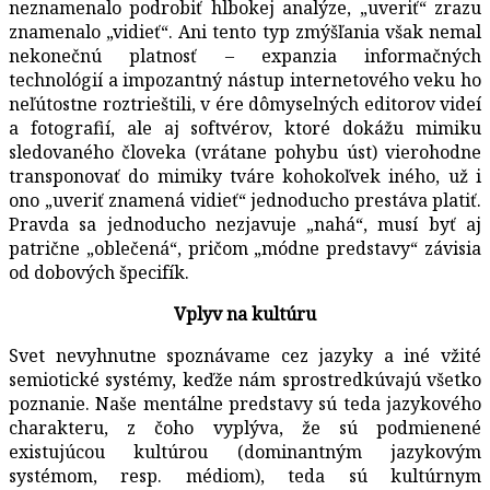
neznamenalo podrobiť hlbokej analýze, „uveriť“ zrazu
znamenalo „vidieť“. Ani tento typ zmýšľania však nemal
nekonečnú platnosť – expanzia informačných
technológií a impozantný nástup internetového veku ho
neľútostne roztrieštili, v ére dômyselných editorov videí
a fotografií, ale aj softvérov, ktoré dokážu mimiku
sledovaného človeka (vrátane pohybu úst) vierohodne
transponovať do mimiky tváre kohokoľvek iného, už i
ono „uveriť znamená vidieť“ jednoducho prestáva platiť.
Pravda sa jednoducho nezjavuje „nahá“, musí byť aj
patrične „oblečená“, pričom „módne predstavy“ závisia
od dobových špecifík.
Vplyv na kultúru
Svet nevyhnutne spoznávame cez jazyky a iné vžité
semiotické systémy, keďže nám sprostredkúvajú všetko
poznanie. Naše mentálne predstavy sú teda jazykového
charakteru, z čoho vyplýva, že sú podmienené
existujúcou kultúrou (dominantným jazykovým
systémom, resp. médiom), teda sú kultúrnym