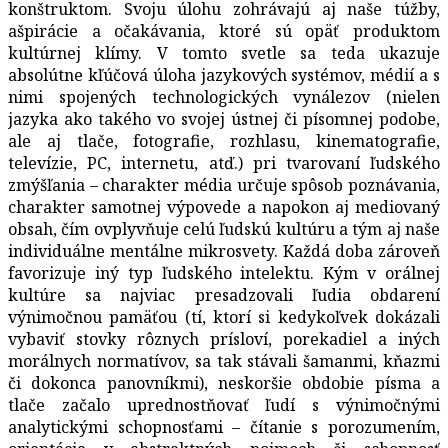
konštruktom. Svoju úlohu zohrávajú aj naše túžby,
ašpirácie a očakávania, ktoré sú opäť produktom
kultúrnej klímy. V tomto svetle sa teda ukazuje
absolútne kľúčová úloha jazykových systémov, médií a s
nimi spojených technologických vynálezov (nielen
jazyka ako takého vo svojej ústnej či písomnej podobe,
ale aj tlače, fotografie, rozhlasu, kinematografie,
televízie, PC, internetu, atď.) pri tvarovaní ľudského
zmýšľania – charakter média určuje spôsob poznávania,
charakter samotnej výpovede a napokon aj mediovaný
obsah, čím ovplyvňuje celú ľudskú kultúru a tým aj naše
individuálne mentálne mikrosvety. Každá doba zároveň
favorizuje iný typ ľudského intelektu. Kým v orálnej
kultúre sa najviac presadzovali ľudia obdarení
výnimočnou pamäťou (tí, ktorí si kedykoľvek dokázali
vybaviť stovky rôznych prísloví, porekadiel a iných
morálnych normatívov, sa tak stávali šamanmi, kňazmi
či dokonca panovníkmi), neskoršie obdobie písma a
tlače začalo uprednostňovať ľudí s výnimočnými
analytickými schopnosťami – čítanie s porozumením,