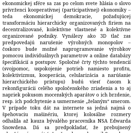
ekonomickej sfére sa zas po celom svete hlásia o slovo
prívrženci kooperatívnej (participatívnej) ekonomiky –
teda ekonomickej demokracie, požadujúcej
transformáciu hierarchicky organizovaných firiem na
decentralizované, kolektívne vlastnené a kolektívne
organizované podniky. Vynálezy ako 3D tlač zas
predpovedajú narušenie výrobných monopolov –
čoskoro bude možné naprogramovanie výrobkov
pomocou individuálnych parametrov a online databázy
špecifikácií a postupov. Spoločné črty týchto tendencií
(svojpomoc, uspokojenie potrieb namiesto profitu,
kolektivizmus, kooperácia, celularizácia a narúšanie
hierarchického prístupu) budú viesť časom k
rekonfigurácii celého spoločenského zriadenia a to aj
napriek pokusom mocenských aparátov o ich brzdenie,
resp. ich podchytenie a usmernenie „želaným“ smerom.
V prípade toku dát na internete sa jedná najmä o
špehovaciu mašinériu, ktorej kolosálne rozmery
odhalila až kauza bývalého pracovníka NSA Edwarda
Snowdena. Dá sa predpokladať, že prebujnený