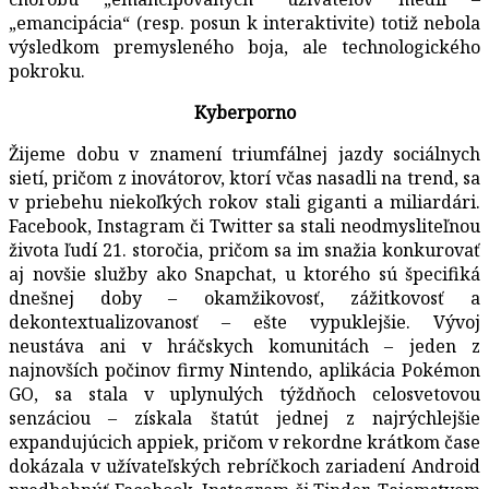
„emancipácia“ (resp. posun k interaktivite) totiž nebola
výsledkom premysleného boja, ale technologického
pokroku.
Kyberporno
Žijeme dobu v znamení triumfálnej jazdy sociálnych
sietí, pričom z inovátorov, ktorí včas nasadli na trend, sa
v priebehu niekoľkých rokov stali giganti a miliardári.
Facebook, Instagram či Twitter sa stali neodmysliteľnou
života ľudí 21. storočia, pričom sa im snažia konkurovať
aj novšie služby ako Snapchat, u ktorého sú špecifiká
dnešnej doby – okamžikovosť, zážitkovosť a
dekontextualizovanosť – ešte vypuklejšie. Vývoj
neustáva ani v hráčskych komunitách – jeden z
najnovších počinov firmy Nintendo, aplikácia Pokémon
GO, sa stala v uplynulých týždňoch celosvetovou
senzáciou – získala štatút jednej z najrýchlejšie
expandujúcich appiek, pričom v rekordne krátkom čase
dokázala v užívateľských rebríčkoch zariadení Android