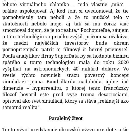
tohoto virtuálneho chlapíka – teda vlastne ‚mňa‘ –
orálne uspokojovať. Aj keď som si uvedomoval, že tie
pornohviezdy tam neboli a že to mužské telo v
skutočnosti nebolo moje, aj tak sa ma čoraz viac
zmocňoval dojem, že je to realita.“ Pochopiteľne, záujem
o túto technológiu sa prudko zvýšil, pričom sa očakáva,
že medzi najväčších investorov bude okrem
pornopriemyslu patriť aj filmový či herný priemysel.
Podľa analytikov firmy SuperData by sa hodnota biznisu
spätého s touto technológiou mala do roku 2020
vyšplhať na astronomických 40 miliárd dolárov. Vo
svetle týchto noviniek zrazu povestný koncept
simulakier Jeana Baudrillarda nadobúda úplne iné
dimenzie – hyperrealitu, o ktorej tento francúzsky
filozof hovoril ešte pred vyše troma desaťročiami,
opisoval ako svet simulácií, ktorý sa stáva „reálnejší ako
samotná realita“.
Paralelný život
Tento vývoj predstavuje obrovskú výzvu pre doterajšie