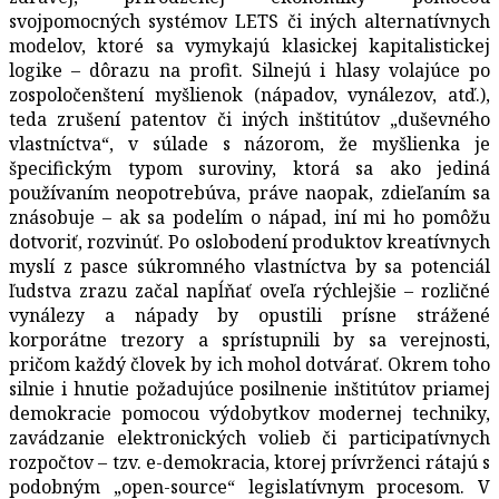
svojpomocných systémov LETS či iných alternatívnych
modelov, ktoré sa vymykajú klasickej kapitalistickej
logike – dôrazu na profit. Silnejú i hlasy volajúce po
zospoločenštení myšlienok (nápadov, vynálezov, atď.),
teda zrušení patentov či iných inštitútov „duševného
vlastníctva“, v súlade s názorom, že myšlienka je
špecifickým typom suroviny, ktorá sa ako jediná
používaním neopotrebúva, práve naopak, zdieľaním sa
znásobuje – ak sa podelím o nápad, iní mi ho pomôžu
dotvoriť, rozvinúť. Po oslobodení produktov kreatívnych
myslí z pasce súkromného vlastníctva by sa potenciál
ľudstva zrazu začal napĺňať oveľa rýchlejšie – rozličné
vynálezy a nápady by opustili prísne strážené
korporátne trezory a sprístupnili by sa verejnosti,
pričom každý človek by ich mohol dotvárať. Okrem toho
silnie i hnutie požadujúce posilnenie inštitútov priamej
demokracie pomocou výdobytkov modernej techniky,
zavádzanie elektronických volieb či participatívnych
rozpočtov – tzv. e-demokracia, ktorej prívrženci rátajú s
podobným „open-source“ legislatívnym procesom. V