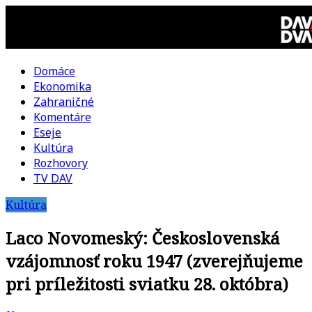
Skip
to
content
Domáce
DAV
Ekonomika
Zahraničné
DVA
Komentáre
Eseje
–
Kultúra
Rozhovory
kultúrno-
TV DAV
Kultúra
politická
Laco Novomeský: Československá
revue
vzájomnosť roku 1947 (zverejňujeme
pri príležitosti sviatku 28. októbra)