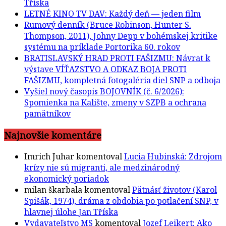
Tříska
LETNÉ KINO TV DAV: Každý deň — jeden film
Rumový denník (Bruce Robinson, Hunter S.
Thompson, 2011), Johny Depp v bohémskej kritike
systému na príklade Portorika 60. rokov
BRATISLAVSKÝ HRAD PROTI FAŠIZMU: Návrat k
výstave VÍŤAZSTVO A ODKAZ BOJA PROTI
FAŠIZMU, kompletná fotogaléria diel SNP a odboja
Vyšiel nový časopis BOJOVNÍK (č. 6/2026):
Spomienka na Kalište, zmeny v SZPB a ochrana
pamätníkov
Najnovšie komentáre
Imrich Juhar
komentoval
Lucia Hubinská: Zdrojom
krízy nie sú migranti, ale medzinárodný
ekonomický poriadok
milan škarbala
komentoval
Pätnásť životov (Karol
Spišák, 1974), dráma z obdobia po potlačení SNP, v
hlavnej úlohe Jan Tříska
Vydavateľstvo MS
komentoval
Jozef Leikert: Ako