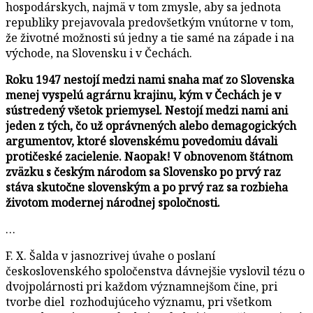
hospodárskych, najmä v tom zmysle, aby sa jednota
republiky prejavovala predovšetkým vnútorne v tom,
že životné možnosti sú jedny a tie samé na západe i na
východe, na Slovensku i v Čechách.
Roku 1947 nestojí medzi nami snaha mať zo Slovenska
menej vyspelú agrárnu krajinu, kým v Čechách je v
sústredený všetok priemysel. Nestojí medzi nami ani
jeden z tých, čo už oprávnených alebo demagogických
argumentov, ktoré slovenskému povedomiu dávali
protičeské zacielenie. Naopak! V obnovenom štátnom
zväzku s českým národom sa Slovensko po prvý raz
stáva skutočne slovenským a po prvý raz sa rozbieha
životom modernej národnej spoločnosti.
…
F. X. Šalda v jasnozrivej úvahe o poslaní
československého spoločenstva dávnejšie vyslovil tézu o
dvojpolárnosti pri každom významnejšom čine, pri
tvorbe diel rozhodujúceho významu, pri všetkom