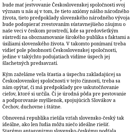
bude mať jestvovanie Československej spoločnosti svoj
význam u nás aj v tom, že tieto axiómy nášho národného
života, tieto predpoklady slovenského národného vývoja
bude podopierať zvestovaním sústavnejšieho záujmu o
naše veci v českom prostredí, kde sa predovšetkým
sústredí na oboznamovanie širokého publika s faktami a
úsiliami slovenského života. V takomto ponímaní treba
vidieť pole pôsobnosti Československej spoločnosti,
jedine v takýchto podujatiach vidíme úspech jej
šľachetných predsavzatí.
Kým zaželáme veľa šťastia a úspechu zakladajúcej sa
Československej spoločnosti v tejto činnosti, treba sa
nám opýtať, či má predpoklady pre uskutočňovanie
cieľov, ktoré si určila. Či je úrodná pôda pre pestovanie
a podporovanie myšlienok, spojujúcich Slovákov a
Čechov, duchovne i štátne.
Obnovená republika riešila vzťah slovensko-český tak
ideálne, ako len ľudia môžu niečo ideálne riešiť.
Starému antagonizmu slovensko-českému podťala