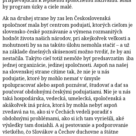
by program úzky a ciele malé.
Ak na druhej strane by zas len Československá
spoločnosť mala byť centrom podujatí, ktorých cieľom je
slovensko-české poznávanie a výmena rozmanitých
hodnôt života našich národov, pri akejkoľvek veľkosti a
mohutnosti by sa na takúto úlohu nemohla stačiť – a už
na základe dnešných skúseností možno tvrdiť, že by ani
nestačila. Takýto cieľ totiž nemôže byť predsavzatím iba
jednej organizácie, jedinej spoločnosti. Aspoň na našej
na slovenskej strane cítime tak, že nie je u nás
podujatie, ktoré by mohlo nemať v úmysle
spolupracovať alebo aspoň poznávať, študovať a dať sa
poučovať obdobnými českými podujatiami. Nie je u nás
taká hospodárska, vedecká, umelecká, spoločenská a
akákoľvek iná práca, ktorá by mohla nebyť aspoň
zvedavá na to, ako si v Čechách vedeli poradiť s
obdobnými problémami, ako si ich tam vyriešili, aké
výsledky tam dosiahli. A aj pestovanie a podporovanie
všetkého, čo Slovákov a Čechov duchovne a štátne