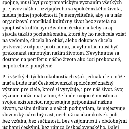
spojuje, musí byť programatickým vyznaním všetkých
prejavov nášho rozvíjajúceho sa spoločenského života,
nielen jednej spoločnosti. Je nemysliteľné, aby sa u nás
organizoval napríklad kultúrny život bez zreteľa na
spojitosť s kultúrnym životom českým a keby sa aj
zjavila takáto pochabá snaha, ktorá by ho nechcela vziať
na vedomie, chcela ho obísť, alebo dokonca chcela
jestvovať v odpore proti nemu, nevyhnutne musí byť
prekonaná samotným našim životom. Nevyhnutne sa
dostane na perifériu nášho života ako čosi prekonané,
nepotrebné, pomýlené.
Pri všetkých týchto okolnostiach však jednako len môže
mať a bude mať Československá spoločnosť značný
význam pre ciele, ktoré si vytyčuje, i pre náš život. Svoj
význam môže mať v tom, že bude svojou činnosťou a
svojou existenciou neprestajne pripomínať nášmu
životu, našim úsiliam a našich podujatiam, že nejestvuje
slovenský národný rast, nech už na akomkoľvek poli,
bez vzťahu, bez súčinnosti, bez vzájomnosti s obdobnými
úsiliami českými, bez rámca československého. Ďalej