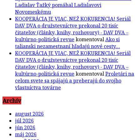
Ladislav Ťažký pomáhal Ladislavovi
Novomeskému
KOOPERÁCIA JE VIAC, NEŽ KOKURENCIA! Seriál
DAV DVA o družstevníctve prekonal 20 tisíc
čitateľov (články, knihy, rozhovory) - DAV DVA –
kultúrno-politická revue
komentoval
Ako si
talianski nezamestnaní hľadajú nové cesty…
KOOPERÁCIA JE VIAC, NEŽ KOKURENCIA! Seriál
DAV DVA o družstevníctve prekonal 20 tisíc
čitateľov (články, knihy, rozhovory) - DAV DVA –
kultúrno-politická revue
komentoval
Proletári na
celom svete sa spájajú a preberajú do svojho
vlastníctva továrne
Archív
august 2026
júl 2026
jún 2026
máj 2026