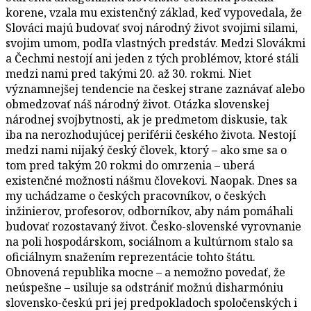
korene, vzala mu existenčný základ, keď vypovedala, že
Slováci majú budovať svoj národný život svojimi silami,
svojim umom, podľa vlastných predstáv. Medzi Slovákmi
a Čechmi nestojí ani jeden z tých problémov, ktoré stáli
medzi nami pred takými 20. až 30. rokmi. Niet
významnejšej tendencie na českej strane zaznávať alebo
obmedzovať náš národný život. Otázka slovenskej
národnej svojbytnosti, ak je predmetom diskusie, tak
iba na nerozhodujúcej periférii českého života. Nestojí
medzi nami nijaký český človek, ktorý – ako sme sa o
tom pred takým 20 rokmi do omrzenia – uberá
existenčné možnosti nášmu človekovi. Naopak. Dnes sa
my uchádzame o českých pracovníkov, o českých
inžinierov, profesorov, odborníkov, aby nám pomáhali
budovať rozostavaný život. Česko-slovenské vyrovnanie
na poli hospodárskom, sociálnom a kultúrnom stalo sa
oficiálnym snažením reprezentácie tohto štátu.
Obnovená republika mocne – a nemožno povedať, že
neúspešne – usiluje sa odstrániť možnú disharmóniu
slovensko-českú pri jej predpokladoch spoločenských i