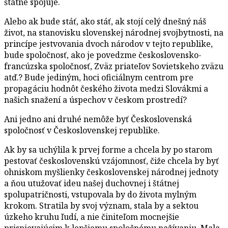
štátne spojuje.
Alebo ak bude stáť, ako stáť, ak stojí celý dnešný náš
život, na stanovisku slovenskej národnej svojbytnosti, na
princípe jestvovania dvoch národov v tejto republike,
bude spoločnosť, ako je povedzme československo-
francúzska spoločnosť, Zväz priateľov Sovietskeho zväzu
atď.? Bude jediným, hoci oficiálnym centrom pre
propagáciu hodnôt českého života medzi Slovákmi a
našich snažení a úspechov v českom prostredí?
Ani jedno ani druhé nemôže byť Československá
spoločnosť v Československej republike.
Ak by sa uchýlila k prvej forme a chcela by po starom
pestovať československú vzájomnosť, čiže chcela by byť
ohniskom myšlienky československej národnej jednoty
a ňou utužovať ideu našej duchovnej i štátnej
spolupatričnosti, vstupovala by do života mylným
krokom. Stratila by svoj význam, stala by a sektou
úzkeho kruhu ľudí, a nie činiteľom mocnejšie
prispievajúcim k lepšiemu spoločnému nažívaniu. Mala