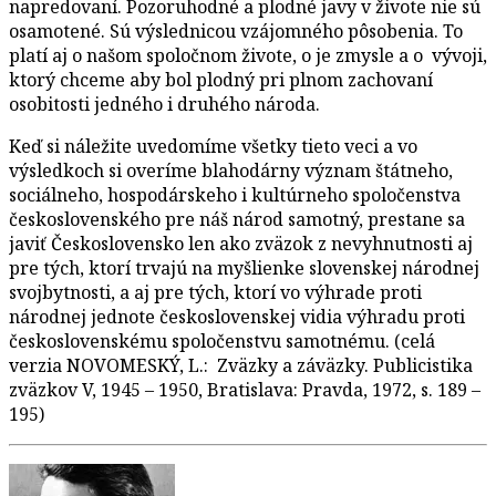
napredovaní. Pozoruhodné a plodné javy v živote nie sú
osamotené. Sú výslednicou vzájomného pôsobenia. To
platí aj o našom spoločnom živote, o je zmysle a o vývoji,
ktorý chceme aby bol plodný pri plnom zachovaní
osobitosti jedného i druhého národa.
Keď si náležite uvedomíme všetky tieto veci a vo
výsledkoch si overíme blahodárny význam štátneho,
sociálneho, hospodárskeho i kultúrneho spoločenstva
československého pre náš národ samotný, prestane sa
javiť Československo len ako zväzok z nevyhnutnosti aj
pre tých, ktorí trvajú na myšlienke slovenskej národnej
svojbytnosti, a aj pre tých, ktorí vo výhrade proti
národnej jednote československej vidia výhradu proti
československému spoločenstvu samotnému. (celá
verzia NOVOMESKÝ, L.: Zväzky a záväzky. Publicistika
zväzkov V, 1945 – 1950, Bratislava: Pravda, 1972, s. 189 –
195)