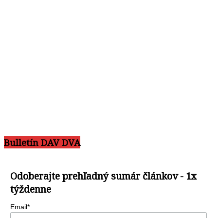
Bulletín DAV DVA
Odoberajte prehľadný sumár článkov - 1x
týždenne
Email*