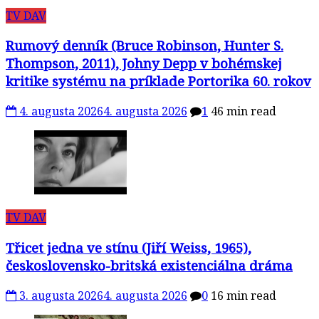
TV DAV
Rumový denník (Bruce Robinson, Hunter S.
Thompson, 2011), Johny Depp v bohémskej
kritike systému na príklade Portorika 60. rokov
4. augusta 2026
4. augusta 2026
1
46 min read
TV DAV
Třicet jedna ve stínu (Jiří Weiss, 1965),
československo-britská existenciálna dráma
3. augusta 2026
4. augusta 2026
0
16 min read