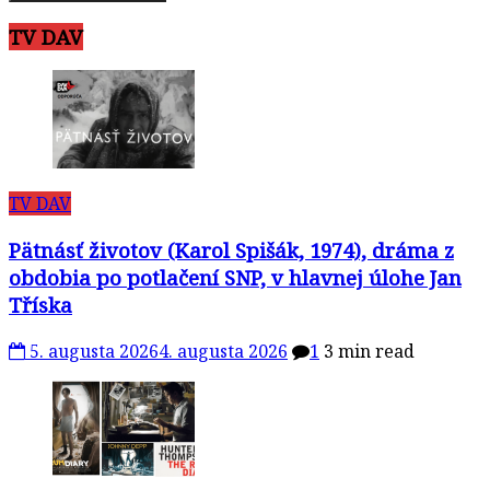
TV DAV
TV DAV
Pätnásť životov (Karol Spišák, 1974), dráma z
obdobia po potlačení SNP, v hlavnej úlohe Jan
Tříska
5. augusta 2026
4. augusta 2026
1
3 min read