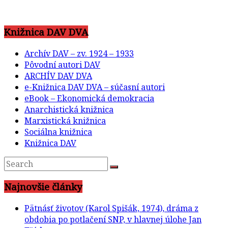
Knižnica DAV DVA
Archív DAV – zv. 1924 – 1933
Pôvodní autori DAV
ARCHÍV DAV DVA
e-Knižnica DAV DVA – súčasní autori
eBook – Ekonomická demokracia
Anarchistická knižnica
Marxistická knižnica
Sociálna knižnica
Knižnica DAV
Najnovšie články
Pätnásť životov (Karol Spišák, 1974), dráma z
obdobia po potlačení SNP, v hlavnej úlohe Jan