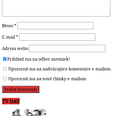
Meno
*
E-mail
*
Adresa webu
Prihlásiť ma na odber noviniek!
Upozorniť ma na nadväzujúce komentáre e-mailom.
Upozorniť ma na nové články e-mailom
TV DAV