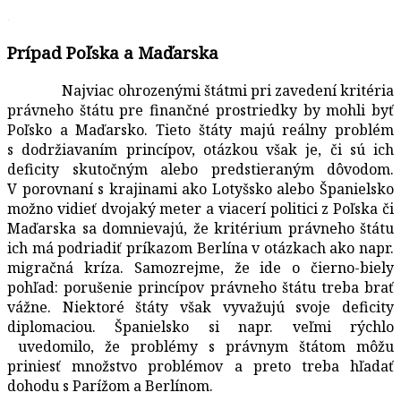
.
Prípad Poľska a Maďarska
Najviac ohrozenými štátmi pri zavedení kritéria
právneho štátu pre finančné prostriedky by mohli byť
Poľsko a Maďarsko. Tieto štáty majú reálny problém
s dodržiavaním princípov, otázkou však je, či sú ich
deficity skutočným alebo predstieraným dôvodom.
V porovnaní s krajinami ako Lotyšsko alebo Španielsko
možno vidieť dvojaký meter a viacerí politici z Poľska či
Maďarska sa domnievajú, že kritérium právneho štátu
ich má podriadiť príkazom Berlína v otázkach ako napr.
migračná kríza. Samozrejme, že ide o čierno-biely
pohľad: porušenie princípov právneho štátu treba brať
vážne. Niektoré štáty však vyvažujú svoje deficity
diplomaciou. Španielsko si napr. veľmi rýchlo
uvedomilo, že problémy s právnym štátom môžu
priniesť množstvo problémov a preto treba hľadať
dohodu s Parížom a Berlínom.