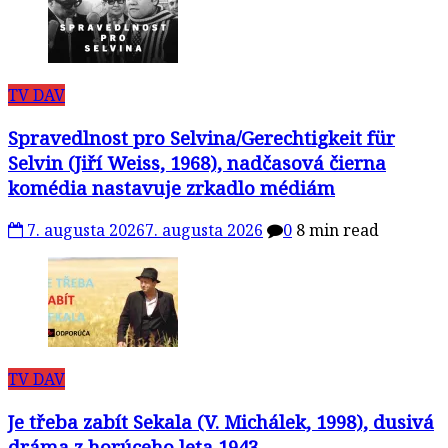
TV DAV
Spravedlnost pro Selvina/Gerechtigkeit für
Selvin (Jiří Weiss, 1968), nadčasová čierna
komédia nastavuje zrkadlo médiám
7. augusta 2026
7. augusta 2026
0
8 min read
TV DAV
Je třeba zabít Sekala (V. Michálek, 1998), dusivá
dráma z horúceho leta 1943