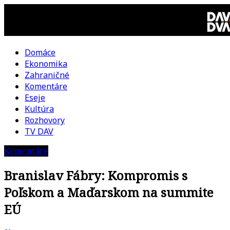
Skip
to
content
Domáce
DAV
Ekonomika
Zahraničné
DVA
Komentáre
Eseje
–
Kultúra
Rozhovory
kultúrno-
TV DAV
Komentáre
politická
Branislav Fábry: Kompromis s
revue
Poľskom a Maďarskom na summite
EÚ