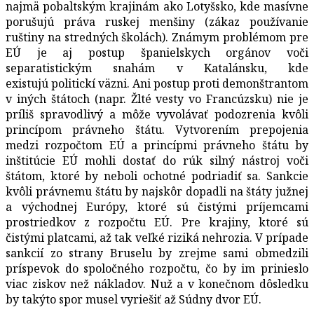
najmä pobaltským krajinám ako Lotyšsko, kde masívne
porušujú práva ruskej menšiny (zákaz používanie
ruštiny na stredných školách). Známym problémom pre
EÚ je aj postup španielskych orgánov voči
separatistickým snahám v Katalánsku, kde
existujú politickí väzni. Ani postup proti demonštrantom
v iných štátoch (napr. Žlté vesty vo Francúzsku) nie je
príliš spravodlivý a môže vyvolávať podozrenia kvôli
princípom právneho štátu. Vytvorením prepojenia
medzi rozpočtom EÚ a princípmi právneho štátu by
inštitúcie EÚ mohli dostať do rúk silný nástroj voči
štátom, ktoré by neboli ochotné podriadiť sa. Sankcie
kvôli právnemu štátu by najskôr dopadli na štáty južnej
a východnej Európy, ktoré sú čistými príjemcami
prostriedkov z rozpočtu EÚ. Pre krajiny, ktoré sú
čistými platcami, až tak veľké riziká nehrozia. V prípade
sankcií zo strany Bruselu by zrejme sami obmedzili
príspevok do spoločného rozpočtu, čo by im prinieslo
viac ziskov než nákladov. Nuž a v konečnom dôsledku
by takýto spor musel vyriešiť až Súdny dvor EÚ.