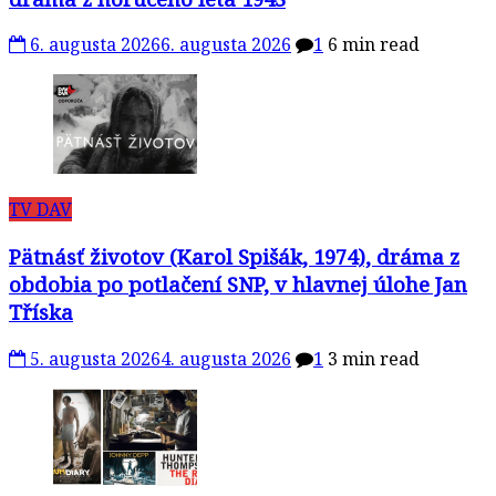
6. augusta 2026
6. augusta 2026
1
6 min read
TV DAV
Pätnásť životov (Karol Spišák, 1974), dráma z
obdobia po potlačení SNP, v hlavnej úlohe Jan
Tříska
5. augusta 2026
4. augusta 2026
1
3 min read