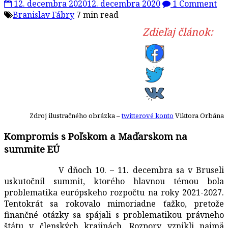
12. decembra 2020
12. decembra 2020
1 Comment
Branislav Fábry
7 min read
Zdieľaj článok:
Zdroj ilustračného obrázka –
twitterové konto
Viktora Orbána
Kompromis s Poľskom a Maďarskom na
summite EÚ
V dňoch 10. – 11. decembra sa v Bruseli
uskutočnil summit, ktorého hlavnou témou bola
problematika európskeho rozpočtu na roky 2021-2027.
Tentokrát sa rokovalo mimoriadne ťažko, pretože
finančné otázky sa spájali s problematikou právneho
štátu v členských krajinách. Rozpory vznikli najmä