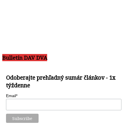
Bulletín DAV DVA
Odoberajte prehľadný sumár článkov - 1x
týždenne
Email*