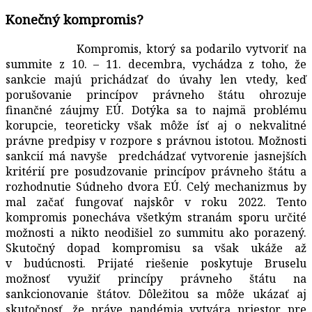
Konečný kompromis?
Kompromis, ktorý sa podarilo vytvoriť na
summite z 10. – 11. decembra, vychádza z toho, že
sankcie majú prichádzať do úvahy len vtedy, keď
porušovanie princípov právneho štátu ohrozuje
finančné záujmy EÚ. Dotýka sa to najmä problému
korupcie, teoreticky však môže ísť aj o nekvalitné
právne predpisy v rozpore s právnou istotou. Možnosti
sankcií má navyše predchádzať vytvorenie jasnejších
kritérií pre posudzovanie princípov právneho štátu a
rozhodnutie Súdneho dvora EÚ. Celý mechanizmus by
mal začať fungovať najskôr v roku 2022. Tento
kompromis ponecháva všetkým stranám sporu určité
možnosti a nikto neodišiel zo summitu ako porazený.
Skutočný dopad kompromisu sa však ukáže až
v budúcnosti. Prijaté riešenie poskytuje Bruselu
možnosť využiť princípy právneho štátu na
sankcionovanie štátov. Dôležitou sa môže ukázať aj
skutočnosť, že práve pandémia vytvára priestor pre