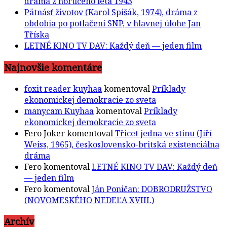
dráma z horúceho leta 1943
Pätnásť životov (Karol Spišák, 1974), dráma z
obdobia po potlačení SNP, v hlavnej úlohe Jan
Tříska
LETNÉ KINO TV DAV: Každý deň — jeden film
Najnovšie komentáre
foxit reader kuyhaa
komentoval
Príklady
ekonomickej demokracie zo sveta
manycam Kuyhaa
komentoval
Príklady
ekonomickej demokracie zo sveta
Fero Joker
komentoval
Třicet jedna ve stínu (Jiří
Weiss, 1965), československo-britská existenciálna
dráma
Fero
komentoval
LETNÉ KINO TV DAV: Každý deň
— jeden film
Fero
komentoval
Ján Poničan: DOBRODRUŽSTVO
(NOVOMESKÉHO NEDEĽA XVIII.)
Archív