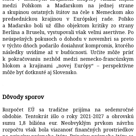
medzi Poľskom a Maďarskom na jednej strane
a skupinou ostatných štátov na čele s Nemeckom ako
predsedníckou krajinou v Európskej rade. Poľsko
a Maďarsko boli už dlho objektom kritiky zo strany
Berlína a Bruselu, vystupovali však veľmi asertívne. Po
neúspešných pokusoch o dohodu v novembri sa preto
v týchto dňoch podarilo dosiahnuť kompromis, ktorého
následky uvidíme až v budúcnosti. Určite môže prísť
k pokračovaniu nezhôd medzi nemecko-francúzskym
blokom a krajinami „novej Európy“ – perspektívne
môže byť dotknuté aj Slovensko.
.
Dôvody sporov
Rozpočet EÚ sa tradične prijíma na sedemročné
obdobie. Tentokrát išlo o roky 2021-2027 a obrovskú
sumu 1,8 bilióna eur. Neobvyklým prvkom návrhu
rozpočtu však bola viazanosť finančných prostriedkov