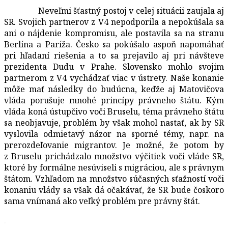
Neveľmi šťastný postoj v celej situácii zaujala aj
SR. Svojich partnerov z V4 nepodporila a nepokúšala sa
ani o nájdenie kompromisu, ale postavila sa na stranu
Berlína a Paríža. Česko sa pokúšalo aspoň napomáhať
pri hľadaní riešenia a to sa prejavilo aj pri návšteve
prezidenta Dudu v Prahe. Slovensko mohlo svojim
partnerom z V4 vychádzať viac v ústrety. Naše konanie
môže mať následky do budúcna, keďže aj Matovičova
vláda porušuje mnohé princípy právneho štátu. Kým
vláda koná ústupčivo voči Bruselu, téma právneho štátu
sa neobjavuje, problém by však mohol nastať, ak by SR
vyslovila odmietavý názor na sporné témy, napr. na
prerozdeľovanie migrantov. Je možné, že potom by
z Bruselu prichádzalo množstvo výčitiek voči vláde SR,
ktoré by formálne nesúviseli s migráciou, ale s právnym
štátom. Vzhľadom na množstvo súčasných sťažností voči
konaniu vlády sa však dá očakávať, že SR bude čoskoro
sama vnímaná ako veľký problém pre právny štát.
.