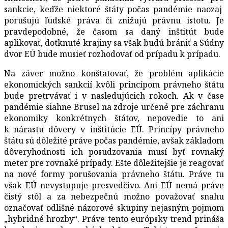
sankcie, keďže niektoré štáty počas pandémie naozaj
porušujú ľudské práva či znižujú právnu istotu. Je
pravdepodobné, že časom sa daný inštitút bude
aplikovať, dotknuté krajiny sa však budú brániť a Súdny
dvor EÚ bude musieť rozhodovať od prípadu k prípadu.
Na záver možno konštatovať, že problém aplikácie
ekonomických sankcií kvôli princípom právneho štátu
bude pretrvávať i v nasledujúcich rokoch. Ak v čase
pandémie siahne Brusel na zdroje určené pre záchranu
ekonomiky konkrétnych štátov, nepovedie to ani
k nárastu dôvery v inštitúcie EÚ. Princípy právneho
štátu sú dôležité práve počas pandémie, avšak základom
dôveryhodnosti ich posudzovania musí byť rovnaký
meter pre rovnaké prípady. Ešte dôležitejšie je reagovať
na nové formy porušovania právneho štátu. Práve tu
však EÚ nevystupuje presvedčivo. Ani EÚ nemá práve
čistý stôl a za nebezpečnú možno považovať snahu
označovať odlišné názorové skupiny nejasným pojmom
„hybridné hrozby“. Práve tento európsky trend prináša