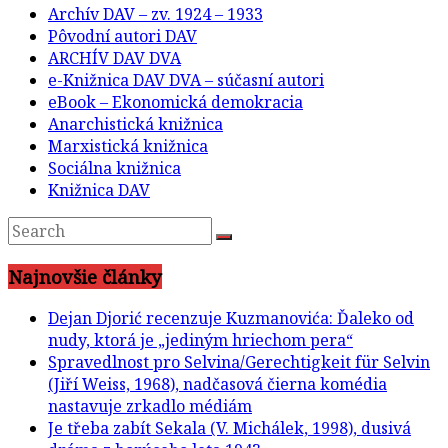
Archív DAV – zv. 1924 – 1933
Pôvodní autori DAV
ARCHÍV DAV DVA
e-Knižnica DAV DVA – súčasní autori
eBook – Ekonomická demokracia
Anarchistická knižnica
Marxistická knižnica
Sociálna knižnica
Knižnica DAV
Najnovšie články
Dejan Djorić recenzuje Kuzmanovića: Ďaleko od
nudy, ktorá je „jediným hriechom pera“
Spravedlnost pro Selvina/Gerechtigkeit für Selvin
(Jiří Weiss, 1968), nadčasová čierna komédia
nastavuje zrkadlo médiám
Je třeba zabít Sekala (V. Michálek, 1998), dusivá