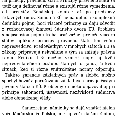
na princípy právneho štátu. Princípy právneho štátu sa
totiž dajú definovať rôzne a existujú rôzne vymedzenia,
od predstáv Benátskej komisie až po predstavy
ústavných súdov. Samotná EÚ nemá úplnú a komplexnú
definíciu pojmu, hoci viaceré princípy sa dajú odvodiť
z rozhodovacej činnosti Súdneho dvora EÚ. Problém
s nejasnosťou pojmu treba brať vážne, pretože viacero
štátov aplikuje princípy právneho štátu len veľmi
nepresvedčivo. Predovšetkým v mnohých štátoch EÚ sa
zákony pripravujú nekvalitne a tým sa znižuje právna
istota. Kritiku tiež možno vzniesť napr. aj kvôli
nepredvídateľnosti postupu štátnych orgánov, či kvôli
situácii, keď si rôzne vnútroštátne normy odporujú.
Takisto garancie základných práv a slobôd možno
spochybňovať a porušovanie základných práv je častým
javom v štátoch EÚ. Problémy sa môžu objavovať aj pri
princípe zákonnosti, ústavnosti, nezávislosti súdnictva
alebo obmedzenej vlády.
Samozrejme, námietky sa dajú vznášať nielen
voči Maďarsku či Poľsku, ale aj voči ďalším štátom,