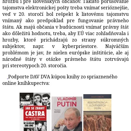
hrozbu i pre slovenských občanov. Takisto porušovanie
tajomstva elektronickej pošty treba vnímať serióznejšie,
veď v 20. storočí bol rešpekt k listovému tajomstvu
vnímaný ako predpoklad pre fungovanie právneho
štátu. Ak majú občania v budúcnosti vnímať právny štát
ako dôležitú hodnotu, treba, aby EÚ viac zohľadňovala i
hrozby, ktoré prichádzajú zo strany súkromných
subjektov, napr. v kyberpriestore. Najväčším
problémom je jav, že nielen európske inštitúcie, ale aj
národné štáty v otázke právneho štátu zotrvávajú
pri stereotypoch 20. storočia.
Podporte DAV DVA kúpou knihy zo spriazneného
online kníhkupectva: