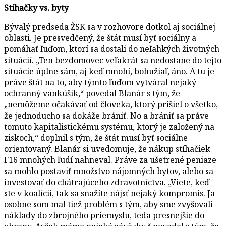
Stíhačky vs. byty
Bývalý predseda ŽSK sa v rozhovore dotkol aj sociálnej
oblasti. Je presvedčený, že štát musí byť sociálny a
pomáhať ľuďom, ktorí sa dostali do neľahkých životných
situácií. „Ten bezdomovec veľakrát sa nedostane do tejto
situácie úplne sám, aj keď mnohí, bohužiaľ, áno. A tu je
práve štát na to, aby týmto ľuďom vytváral nejaký
ochranný vankúšik,“ povedal Blanár s tým, že
„nemôžeme očakávať od človeka, ktorý prišiel o všetko,
že jednoducho sa dokáže brániť. No a brániť sa práve
tomuto kapitalistickému systému, ktorý je založený na
ziskoch,“ doplnil s tým, že štát musí byť sociálne
orientovaný. Blanár si uvedomuje, že nákup stíhačiek
F16 mnohých ľudí nahneval. Práve za ušetrené peniaze
sa mohlo postaviť množstvo nájomných bytov, alebo sa
investovať do chátrajúceho zdravotníctva. „Viete, keď
ste v koalícii, tak sa snažíte nájsť nejaký kompromis. Ja
osobne som mal tiež problém s tým, aby sme zvyšovali
náklady do zbrojného priemyslu, teda presnejšie do