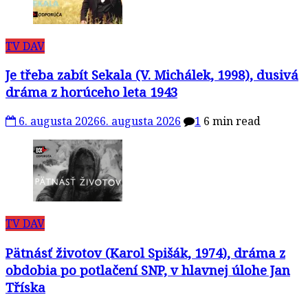
TV DAV
Je třeba zabít Sekala (V. Michálek, 1998), dusivá
dráma z horúceho leta 1943
6. augusta 2026
6. augusta 2026
1
6 min read
TV DAV
Pätnásť životov (Karol Spišák, 1974), dráma z
obdobia po potlačení SNP, v hlavnej úlohe Jan
Tříska