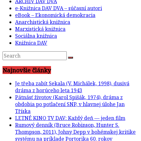
ARCHÍV DAV DVA
e-Knižnica DAV DVA – súčasní autori
eBook – Ekonomická demokracia
Anarchistická knižnica
Marxistická knižnica
Sociálna knižnica
Knižnica DAV
Najnovšie články
Je třeba zabít Sekala (V. Michálek, 1998), dusivá
dráma z horúceho leta 1943
Pätnásť životov (Karol Spišák, 1974), dráma z
obdobia po potlačení SNP, v hlavnej úlohe Jan
Tříska
LETNÉ KINO TV DAV: Každý deň — jeden film
Rumový denník (Bruce Robinson, Hunter S.
Thompson, 2011), Johny Depp v bohémskej kritike
systému na príklade Portorika 60. rokov