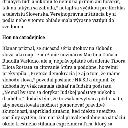
druhých ľudí a nikomu to nemusia pritom ani hovoriť,
tak na takých sa zabúda,“ netajil sa výčitkou pre Rozhlas
a televíziu Slovenska. Verejnoprávna inštitúcia by si
podľa neho v tomto ohľade mala výrazne vstúpiť do
svedomia.
Hon na čarodejnice
Blanár priznal, že súčasná séria útokov na slobodu
slova, ako napr. zadržanie novinárov Martina Daňa a
Rudolfa Vaského, ale aj neprávoplatné odsúdenie Tibora
Eliota Rostasa za citovanie Štúra a podobne, ho veľmi
prekvapila. „Pretože demokracia je aj o tom, že máme
slobodu slova,“ povedal poslanec NR SR a doplnil, že
sloboda by však nemala siahať na ľudskú podstatu.
„Nemal by som sa dotýkať ľudskej podstaty niekoho
druhého,“ dodal s tým, že to však nevytvára pôdu na to,
aby neexistovala možnosť pomenovať pravdivé
skutočnosti, napríklad situáciu, keď niekto zneužíva
sociálny systém, čím narážal pravdepodobne na situáciu
okolo trestného stíhania expremiéra Fica, ktorý sa