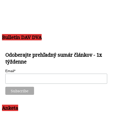
Bulletín DAV DVA
Odoberajte prehľadný sumár článkov - 1x
týždenne
Email*
Anketa