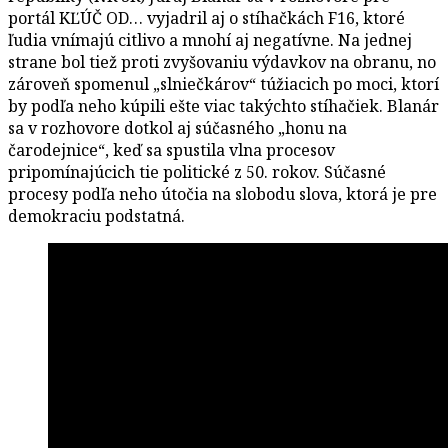
portál KĽÚČ OD… vyjadril aj o stíhačkách F16, ktoré
ľudia vnímajú citlivo a mnohí aj negatívne. Na jednej
strane bol tiež proti zvyšovaniu výdavkov na obranu, no
zároveň spomenul „slniečkárov“ túžiacich po moci, ktorí
by podľa neho kúpili ešte viac takýchto stíhačiek. Blanár
sa v rozhovore dotkol aj súčasného „honu na
čarodejnice“, keď sa spustila vlna procesov
pripomínajúcich tie politické z 50. rokov. Súčasné
procesy podľa neho útočia na slobodu slova, ktorá je pre
demokraciu podstatná.