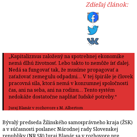
Zdieľaj článok:
„Kapitalizmus založený na spotrebnej ekonomike
nemá dlhú životnosť. Lebo takto to nemôže ísť ďalej.
Nedá sa fungovať tak, že musíme propagovať a
zaťažovať zemegulu odpadmi… V tej špirále je človek
pracovná sila, ktorá nemá v konzumnej spoločnosti
čas, ani na seba, ani na rodinu… Tento systém
nedokáže dostatočne napĺňať ľudské potreby.“
Juraj Blanár v rozhovore s M. Albertom
Bývalý predseda Žilinského samosprávneho kraja (ŽSK)
a v súčasnosti poslanec Národnej rady Slovenskej
republiky (NR SR) Juraj Blanár sa v rozhovore pre