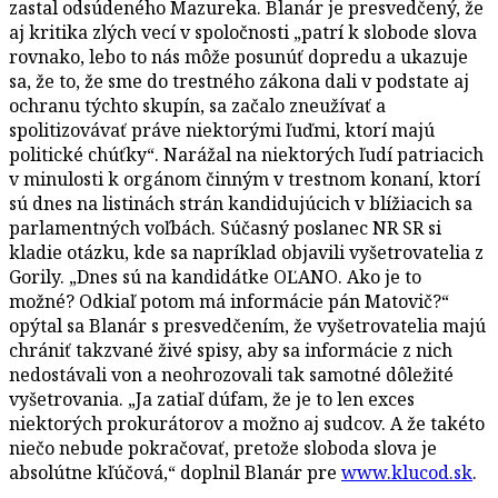
zastal odsúdeného Mazureka. Blanár je presvedčený, že
aj kritika zlých vecí v spoločnosti „patrí k slobode slova
rovnako, lebo to nás môže posunúť dopredu a ukazuje
sa, že to, že sme do trestného zákona dali v podstate aj
ochranu týchto skupín, sa začalo zneužívať a
spolitizovávať práve niektorými ľuďmi, ktorí majú
politické chúťky“. Narážal na niektorých ľudí patriacich
v minulosti k orgánom činným v trestnom konaní, ktorí
sú dnes na listinách strán kandidujúcich v blížiacich sa
parlamentných voľbách. Súčasný poslanec NR SR si
kladie otázku, kde sa napríklad objavili vyšetrovatelia z
Gorily. „Dnes sú na kandidátke OĽANO. Ako je to
možné? Odkiaľ potom má informácie pán Matovič?“
opýtal sa Blanár s presvedčením, že vyšetrovatelia majú
chrániť takzvané živé spisy, aby sa informácie z nich
nedostávali von a neohrozovali tak samotné dôležité
vyšetrovania. „Ja zatiaľ dúfam, že je to len exces
niektorých prokurátorov a možno aj sudcov. A že takéto
niečo nebude pokračovať, pretože sloboda slova je
absolútne kľúčová,“ doplnil Blanár pre
www.klucod.sk
.