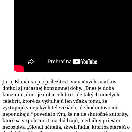
Juraj Blanár sa pri príležitosti vianočných sviatkov
dotkol aj súčasnej konzumnej doby. „Dnes je doba
konzumu, dnes je doba celebrít, ale takých umelých
celebrít, ktoré sa vyšplhajú len vďaka tomu, že
vystupujú v nejakých televíziách, ale hodnotovo nič
neponúkajú,“ povedal s tým, že na tie skutočné autority,
ktoré sa v spoločnosti nachádzajú, mediálny priestor
nezostáva. „Skvelí učitelia, skvelí ľudia, ktorí sa starajú o