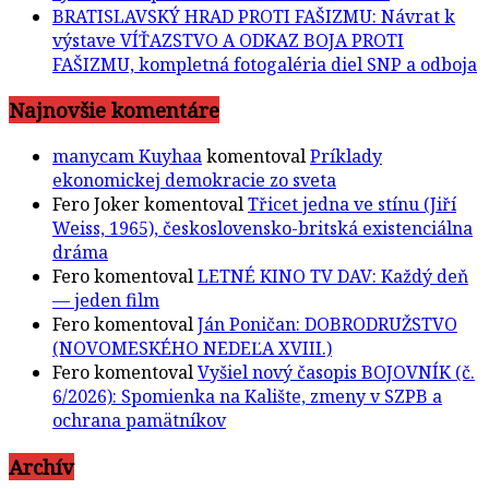
BRATISLAVSKÝ HRAD PROTI FAŠIZMU: Návrat k
výstave VÍŤAZSTVO A ODKAZ BOJA PROTI
FAŠIZMU, kompletná fotogaléria diel SNP a odboja
Najnovšie komentáre
manycam Kuyhaa
komentoval
Príklady
ekonomickej demokracie zo sveta
Fero Joker
komentoval
Třicet jedna ve stínu (Jiří
Weiss, 1965), československo-britská existenciálna
dráma
Fero
komentoval
LETNÉ KINO TV DAV: Každý deň
— jeden film
Fero
komentoval
Ján Poničan: DOBRODRUŽSTVO
(NOVOMESKÉHO NEDEĽA XVIII.)
Fero
komentoval
Vyšiel nový časopis BOJOVNÍK (č.
6/2026): Spomienka na Kalište, zmeny v SZPB a
ochrana pamätníkov
Archív