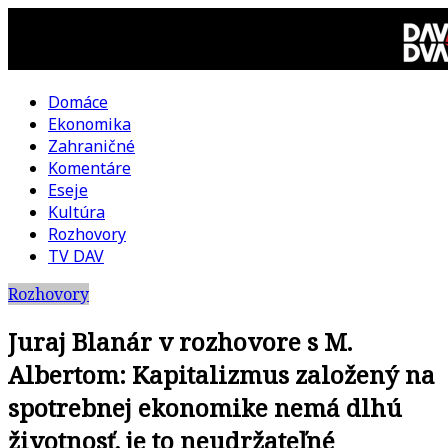
Skip
to
content
Domáce
DAV
Ekonomika
Zahraničné
DVA
Komentáre
Eseje
–
Kultúra
Rozhovory
kultúrno-
TV DAV
Rozhovory
politická
Juraj Blanár v rozhovore s M.
revue
Albertom: Kapitalizmus založený na
spotrebnej ekonomike nemá dlhú
životnosť, je to neudržateľné