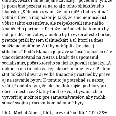
obrany. Avšak máme nejaké záväzky,“ povedal s tým, že
je potrebné pozerať sa na to aj z tohto objektívneho
hľadiska. „Súhlasím s vami, že toto môžu ľudia vnímať
veľmi citlivo, a môj názor je taký, že sme nemuseli ísť
vôbec takto extenzívne, ale rešpektovali sme nášho
koaličného partnera. Pretože možno vďaka tomuto by
boli predčasné voľby, a mohlo by to vyzerať ešte horšie,
pretože prišli by sem tí slniečkári a tí, ktorí sa dnes
snažia uchopiť moc. A tí by nakúpili ešte viacej
stíhačiek.“ Podľa Blanára je práve súčasná opozícia ešte
viac orientovaná na NATO. Blanár tiež spomenul
socializmus, počas ktorého sa tiež kupovali stíhačky. „A
dokonca ich tu bolo viacej, ako ich máme teraz. Pritom
štát dokázal dávať aj veľké finančné prostriedky práve
aj na stavanie bytov. K tomuto je potrebné sa naozaj
vrátiť,“ dodal s tým, že okrem doterajšej podpory pre
obce a mestá cez Štátny fond rozvoja bývania chcú
vytvoriť aj možnosti pre zamestnávateľov, aby mohli
stavať svojím pracovníkom nájomné byty.
PhDr. Michal Albert, PhD., prevzaté od Kľúč OD a Z&V