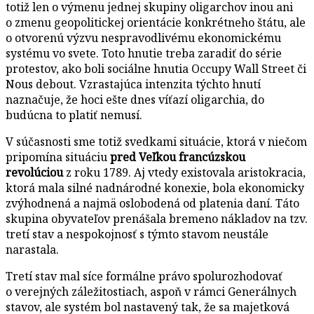
totiž len o výmenu jednej skupiny oligarchov inou ani
o zmenu geopolitickej orientácie konkrétneho štátu, ale
o otvorenú výzvu nespravodlivému ekonomickému
systému vo svete. Toto hnutie treba zaradiť do série
protestov, ako boli sociálne hnutia Occupy Wall Street či
Nous debout. Vzrastajúca intenzita týchto hnutí
naznačuje, že hoci ešte dnes víťazí oligarchia, do
budúcna to platiť nemusí.
V súčasnosti sme totiž svedkami situácie, ktorá v niečom
pripomína situáciu
pred Veľkou francúzskou
revolúciou
z roku 1789. Aj vtedy existovala aristokracia,
ktorá mala silné nadnárodné konexie, bola ekonomicky
zvýhodnená a najmä oslobodená od platenia daní. Táto
skupina obyvateľov prenášala bremeno nákladov na tzv.
tretí stav a nespokojnosť s týmto stavom neustále
narastala.
Tretí stav mal síce formálne právo spolurozhodovať
o verejných záležitostiach, aspoň v rámci Generálnych
stavov, ale systém bol nastavený tak, že sa majetková