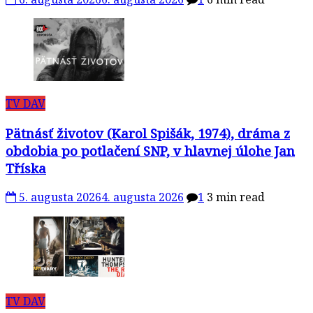
TV DAV
Pätnásť životov (Karol Spišák, 1974), dráma z
obdobia po potlačení SNP, v hlavnej úlohe Jan
Tříska
5. augusta 2026
4. augusta 2026
1
3 min read
TV DAV