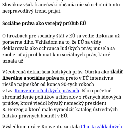
Slovákov však francúzski občania nie sú ochotní tento
nespravodlivý trend prijať.
Sociálne práva ako verejný prísľub EÚ
O hrozbách pre sociálny štát v EÚ sa vedie diskusia už
pomerne dlho. Vzhľadom na to, že EÚ sa vždy
deklarovala ako ochranca ľudských práv, musela sa
zaoberať aj problematikou sociálnych práv, ktoré
uznala už
Všeobecná deklarácia ľudských práv. Otázka ako
zladiť
liberálne a sociálne práva
sa preto v EÚ intenzívne
riešila najneskôr od konca 90-tych rokoch
v tzv.
Konvente o ľudských právach
. Išlo o početné
zhromaždenie politikov a filozofov z rôznych ideových
prúdov, ktoré viedol bývalý nemecký prezident
R. Herzog a ktoré malo vymedziť katalóg ústredných
ľudsko-právnych hodnôt v EÚ.
Výsledkom práce Konventu sa stala
Charta základných