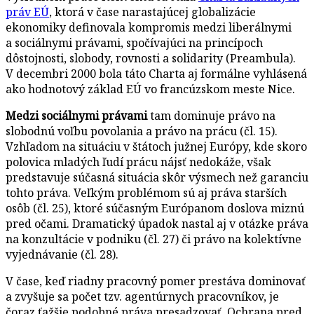
práv EÚ
, ktorá v čase narastajúcej globalizácie
ekonomiky definovala kompromis medzi liberálnymi
a sociálnymi právami, spočívajúci na princípoch
dôstojnosti, slobody, rovnosti a solidarity (Preambula).
V decembri 2000 bola táto Charta aj formálne vyhlásená
ako hodnotový základ EÚ vo francúzskom meste Nice.
Medzi sociálnymi právami
tam dominuje právo na
slobodnú voľbu povolania a právo na prácu (čl. 15).
Vzhľadom na situáciu v štátoch južnej Európy, kde skoro
polovica mladých ľudí prácu nájsť nedokáže, však
predstavuje súčasná situácia skôr výsmech než garanciu
tohto práva. Veľkým problémom sú aj práva starších
osôb (čl. 25), ktoré súčasným Európanom doslova miznú
pred očami. Dramatický úpadok nastal aj v otázke práva
na konzultácie v podniku (čl. 27) či právo na kolektívne
vyjednávanie (čl. 28).
V čase, keď riadny pracovný pomer prestáva dominovať
a zvyšuje sa počet tzv. agentúrnych pracovníkov, je
čoraz ťažšie podobné práva presadzovať. Ochrana pred