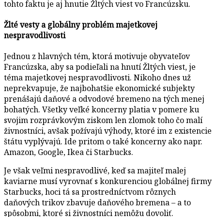
tohto faktu je aj hnutie Žltých viest vo Francúzsku.
Žlté vesty a globálny problém majetkovej
nespravodlivosti
Jednou z hlavných tém, ktorá motivuje obyvateľov
Francúzska, aby sa podieľali na hnutí Žltých viest, je
téma majetkovej nespravodlivosti. Nikoho dnes už
neprekvapuje, že najbohatšie ekonomické subjekty
prenášajú daňové a odvodové bremeno na tých menej
bohatých. Všetky veľké koncerny platia v pomere ku
svojim rozprávkovým ziskom len zlomok toho čo malí
živnostníci, avšak požívajú výhody, ktoré im z existencie
štátu vyplývajú. Ide pritom o také koncerny ako napr.
Amazon, Google, Ikea či Starbucks.
Je však veľmi nespravodlivé, keď sa majiteľ malej
kaviarne musí vyrovnať s konkurenciou globálnej firmy
Starbucks, hoci tá sa prostredníctvom rôznych
daňových trikov zbavuje daňového bremena – a to
spôsobmi, ktoré si živnostníci nemôžu dovoliť.