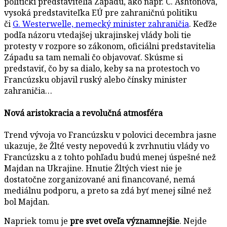
politickí predstavitelia Západu, ako napr. C. Ashtonová,
vysoká predstaviteľka EÚ pre zahraničnú politiku
či
G. Westerwelle, nemecký minister zahraničia
. Keďže
podľa názoru vtedajšej ukrajinskej vlády boli tie
protesty v rozpore so zákonom, oficiálni predstavitelia
Západu sa tam nemali čo objavovať. Skúsme si
predstaviť, čo by sa dialo, keby sa na protestoch vo
Francúzsku objavil ruský alebo čínsky minister
zahraničia…
Nová aristokracia a revolučná atmosféra
Trend vývoja vo Francúzsku v polovici decembra jasne
ukazuje, že Žlté vesty nepovedú k zvrhnutiu vlády vo
Francúzsku a z tohto pohľadu budú menej úspešné než
Majdan na Ukrajine. Hnutie Žltých viest nie je
dostatočne zorganizované ani financované, nemá
mediálnu podporu, a preto sa zdá byť menej silné než
bol Majdan.
Napriek tomu je
pre svet oveľa významnejšie
. Nejde