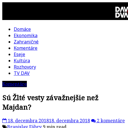
Skip
to
content
Domáce
DAV
Ekonomika
Zahraničné
DVA
Komentáre
Eseje
–
Kultúra
Rozhovory
kultúrno-
TV DAV
Komentáre
politická
Sú Žlté vesty závažnejšie než
revue
Majdan?
18. decembra 2018
18. decembra 2018
2 komentáre
Branislav Fábry
9 min read