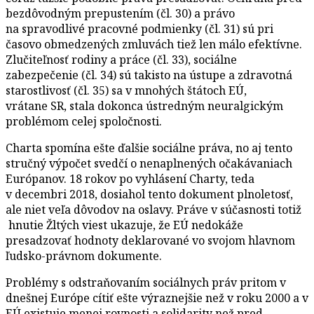
bezdôvodným prepustením (čl. 30) a právo
na spravodlivé pracovné podmienky (čl. 31) sú pri
časovo obmedzených zmluvách tiež len málo efektívne.
Zlučiteľnosť rodiny a práce (čl. 33), sociálne
zabezpečenie (čl. 34) sú takisto na ústupe a zdravotná
starostlivosť (čl. 35) sa v mnohých štátoch EÚ,
vrátane SR, stala dokonca ústredným neuralgickým
problémom celej spoločnosti.
Charta spomína ešte ďalšie sociálne práva, no aj tento
stručný výpočet svedčí o nenaplnených očakávaniach
Európanov. 18 rokov po vyhlásení Charty, teda
v decembri 2018, dosiahol tento dokument plnoletosť,
ale niet veľa dôvodov na oslavy. Práve v súčasnosti totiž
hnutie Žltých viest ukazuje, že EÚ nedokáže
presadzovať hodnoty deklarované vo svojom hlavnom
ľudsko-právnom dokumente.
Problémy s odstraňovaním sociálnych práv pritom v
dnešnej Európe cítiť ešte výraznejšie než v roku 2000 a v
EÚ existuje menej rovnosti a solidarity než pred