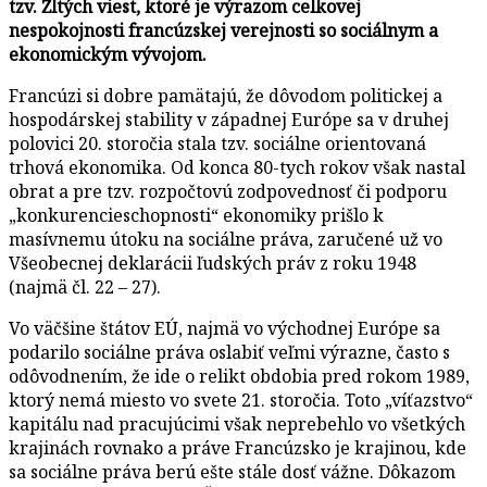
tzv. Žltých viest, ktoré je výrazom celkovej
nespokojnosti francúzskej verejnosti so sociálnym a
ekonomickým vývojom.
Francúzi si dobre pamätajú, že dôvodom politickej a
hospodárskej stability v západnej Európe sa v druhej
polovici 20. storočia stala tzv. sociálne orientovaná
trhová ekonomika. Od konca 80-tych rokov však nastal
obrat a pre tzv. rozpočtovú zodpovednosť či podporu
„konkurencieschopnosti“ ekonomiky prišlo k
masívnemu útoku na sociálne práva, zaručené už vo
Všeobecnej deklarácii ľudských práv z roku 1948
(najmä čl. 22 – 27).
Vo väčšine štátov EÚ, najmä vo východnej Európe sa
podarilo sociálne práva oslabiť veľmi výrazne, často s
odôvodnením, že ide o relikt obdobia pred rokom 1989,
ktorý nemá miesto vo svete 21. storočia. Toto „víťazstvo“
kapitálu nad pracujúcimi však neprebehlo vo všetkých
krajinách rovnako a práve Francúzsko je krajinou, kde
sa sociálne práva berú ešte stále dosť vážne. Dôkazom