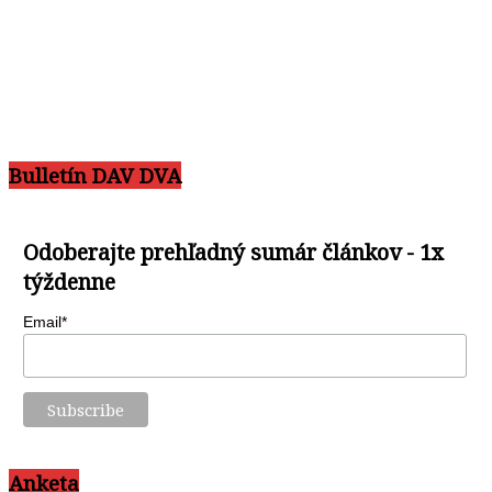
Bulletín DAV DVA
Odoberajte prehľadný sumár článkov - 1x
týždenne
Email*
Anketa