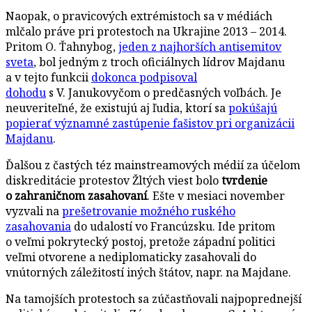
Naopak, o pravicových extrémistoch sa v médiách
mlčalo práve pri protestoch na Ukrajine 2013 – 2014.
Pritom O. Ťahnybog,
jeden z najhorších antisemitov
sveta
, bol jedným z troch oficiálnych lídrov Majdanu
a v tejto funkcii
dokonca podpisoval
dohodu
s V. Janukovyčom o predčasných voľbách. Je
neuveriteľné, že existujú aj ľudia, ktorí sa
pokúšajú
popierať významné zastúpenie fašistov pri organizácii
Majdanu
.
Ďalšou z častých téz mainstreamových médií za účelom
diskreditácie protestov Žltých viest bolo
tvrdenie
o zahraničnom zasahovaní
. Ešte v mesiaci november
vyzvali na
prešetrovanie možného ruského
zasahovania
do udalostí vo Francúzsku. Ide pritom
o veľmi pokrytecký postoj, pretože západní politici
veľmi otvorene a nediplomaticky zasahovali do
vnútorných záležitostí iných štátov, napr. na Majdane.
Na tamojších protestoch sa zúčastňovali najpoprednejší