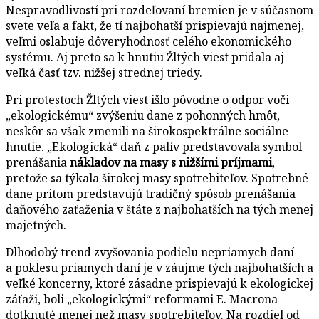
Nespravodlivostí pri rozdeľovaní bremien je v súčasnom
svete veľa a fakt, že tí najbohatší prispievajú najmenej,
veľmi oslabuje dôveryhodnosť celého ekonomického
systému. Aj preto sa k hnutiu Žltých viest pridala aj
veľká časť tzv. nižšej strednej triedy.
Pri protestoch Žltých viest išlo pôvodne o odpor voči
„ekologickému“ zvýšeniu dane z pohonných hmôt,
neskôr sa však zmenili na širokospektrálne sociálne
hnutie. „Ekologická“ daň z palív predstavovala symbol
prenášania
nákladov na masy s nižšími príjmami
,
pretože sa týkala širokej masy spotrebiteľov. Spotrebné
dane pritom predstavujú tradičný spôsob prenášania
daňového zaťaženia v štáte z najbohatších na tých menej
majetných.
Dlhodobý trend zvyšovania podielu nepriamych daní
a poklesu priamych daní je v záujme tých najbohatších a
veľké koncerny, ktoré zásadne prispievajú k ekologickej
záťaži, boli „ekologickými“ reformami E. Macrona
dotknuté menej než masy spotrebiteľov. Na rozdiel od