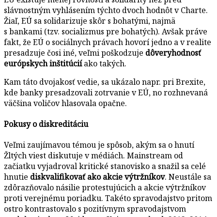
slávnostným vyhlásením týchto dvoch hodnôt v Charte.
Žiaľ, EÚ sa solidarizuje skôr s bohatými, najmä
s bankami (tzv. socializmus pre bohatých). Avšak práve
fakt, že EÚ o sociálnych právach hovorí jedno a v realite
presadzuje čosi iné, veľmi poškodzuje
dôveryhodnosť
európskych inštitúcií
ako takých.
Kam táto dvojakosť vedie, sa ukázalo napr. pri Brexite,
kde banky presadzovali zotrvanie v EÚ, no rozhnevaná
väčšina voličov hlasovala opačne.
Pokusy o diskreditáciu
Veľmi zaujímavou témou je spôsob, akým sa o hnutí
Žltých viest diskutuje v médiách. Mainstream od
začiatku vyjadroval kritické stanovisko a snažil sa celé
hnutie
diskvalifikovať ako akcie výtržníkov
. Neustále sa
zdôrazňovalo násilie protestujúcich a akcie výtržníkov
proti verejnému poriadku. Takéto spravodajstvo pritom
ostro kontrastovalo s pozitívnym spravodajstvom