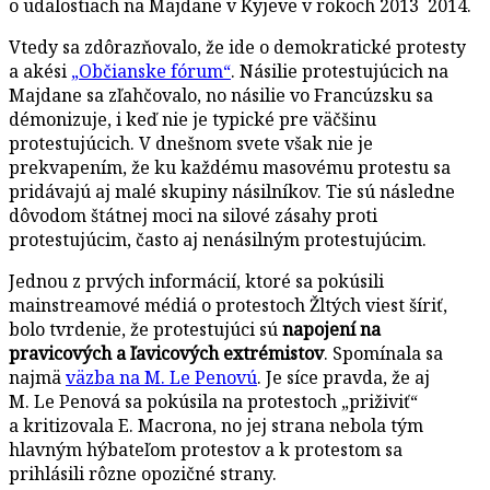
o udalostiach na Majdane v Kyjeve v rokoch 2013 2014.
Vtedy sa zdôrazňovalo, že ide o demokratické protesty
a akési
„Občianske fórum“
. Násilie protestujúcich na
Majdane sa zľahčovalo, no násilie vo Francúzsku sa
démonizuje, i keď nie je typické pre väčšinu
protestujúcich. V dnešnom svete však nie je
prekvapením, že ku každému masovému protestu sa
pridávajú aj malé skupiny násilníkov. Tie sú následne
dôvodom štátnej moci na silové zásahy proti
protestujúcim, často aj nenásilným protestujúcim.
Jednou z prvých informácií, ktoré sa pokúsili
mainstreamové médiá o protestoch Žltých viest šíriť,
bolo tvrdenie, že protestujúci sú
napojení na
pravicových a ľavicových extrémistov
. Spomínala sa
najmä
väzba na M. Le Penovú
. Je síce pravda, že aj
M. Le Penová sa pokúsila na protestoch „priživiť“
a kritizovala E. Macrona, no jej strana nebola tým
hlavným hýbateľom protestov a k protestom sa
prihlásili rôzne opozičné strany.