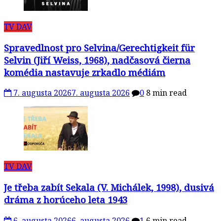
TV DAV
Spravedlnost pro Selvina/Gerechtigkeit für
Selvin (Jiří Weiss, 1968), nadčasová čierna
komédia nastavuje zrkadlo médiám
7. augusta 2026
7. augusta 2026
0
8 min read
TV DAV
Je třeba zabít Sekala (V. Michálek, 1998), dusivá
dráma z horúceho leta 1943
6. augusta 2026
6. augusta 2026
1
6 min read