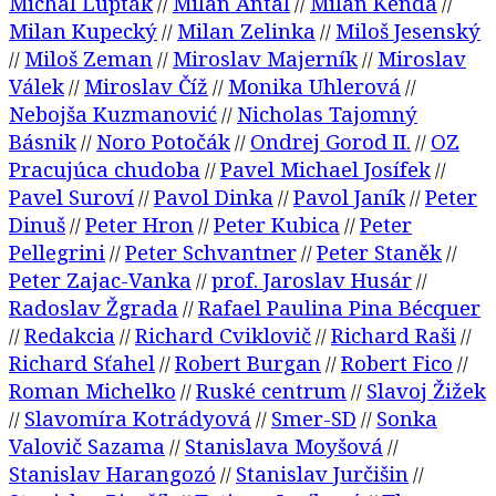
Michal Ľupták
Milan Antal
Milan Kenda
//
//
//
Milan Kupecký
Milan Zelinka
Miloš Jesenský
//
//
Miloš Zeman
Miroslav Majerník
Miroslav
//
//
//
Válek
Miroslav Číž
Monika Uhlerová
//
//
//
Nebojša Kuzmanović
Nicholas Tajomný
//
Básnik
Noro Potočák
Ondrej Gorod II.
OZ
//
//
//
Pracujúca chudoba
Pavel Michael Josífek
//
//
Pavel Suroví
Pavol Dinka
Pavol Janík
Peter
//
//
//
Dinuš
Peter Hron
Peter Kubica
Peter
//
//
//
Pellegrini
Peter Schvantner
Peter Staněk
//
//
//
Peter Zajac-Vanka
prof. Jaroslav Husár
//
//
Radoslav Žgrada
Rafael Paulina Pina Bécquer
//
Redakcia
Richard Cviklovič
Richard Raši
//
//
//
//
Richard Sťahel
Robert Burgan
Robert Fico
//
//
//
Roman Michelko
Ruské centrum
Slavoj Žižek
//
//
Slavomíra Kotrádyová
Smer-SD
Sonka
//
//
//
Valovič Sazama
Stanislava Moyšová
//
//
Stanislav Harangozó
Stanislav Jurčišin
//
//