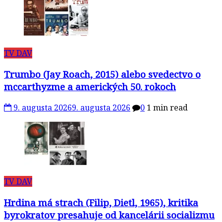
TV DAV
Trumbo (Jay Roach, 2015) alebo svedectvo o
mccarthyzme a amerických 50. rokoch
9. augusta 2026
9. augusta 2026
0
1 min read
TV DAV
Hrdina má strach (Filip, Dietl, 1965), kritika
byrokratov presahuje od kancelárii socializmu