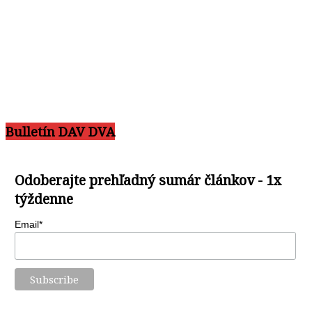
Bulletín DAV DVA
Odoberajte prehľadný sumár článkov - 1x
týždenne
Email*