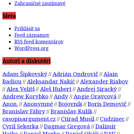
Zahraničné zaujímavé
Meta
Prihlásiť sa
Feed záznamov
RSS feed komentárov
WordPress.org
Autori a diskutéri
Adam Šipkovský
Adrián Ondrovič
Alain
//
//
Badiou
Aleksandar Nakić
Alexander Riabov
//
//
Alex Velitš
Aleš Hubert
Andrej Siracký
//
//
//
//
Andrew Korybko
Andy
Angie Oravcová
//
//
//
Anon.
Anonymné
Bojovník
Boris Demovič
//
//
//
//
Branislav Fábry
Branislav Kulík
//
//
casopisargument.cz
Ctirad Musil
Cudzinec
//
//
//
Cyril Sekerka
Dagmar Gregová
Dalimír
//
//
Hajko
Daniel Marko
Daniel Okáli
DAV