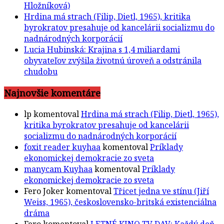
Hložníková)
Hrdina má strach (Filip, Dietl, 1965), kritika
byrokratov presahuje od kancelárii socializmu do
nadnárodných korporácií
Lucia Hubinská: Krajina s 1,4 miliardami
obyvateľov zvýšila životnú úroveň a odstránila
chudobu
Najnovšie komentáre
lp
komentoval
Hrdina má strach (Filip, Dietl, 1965),
kritika byrokratov presahuje od kancelárii
socializmu do nadnárodných korporácií
foxit reader kuyhaa
komentoval
Príklady
ekonomickej demokracie zo sveta
manycam Kuyhaa
komentoval
Príklady
ekonomickej demokracie zo sveta
Fero Joker
komentoval
Třicet jedna ve stínu (Jiří
Weiss, 1965), československo-britská existenciálna
dráma
Fero
komentoval
LETNÉ KINO TV DAV: Každý deň