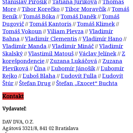
Stanislav Pirošík
Tatiana Juríková
Thomas
//
//
More
Tibor Korečko
Tibor Moravčík
Tomáš
//
//
//
Beník
Tomáš Bóka
Tomáš Daněk
Tomáš
//
//
//
Dugovič
Tomáš Kantoris
Tomáš Klimek
//
//
//
Tomáš Vokoun
Viliam Plevza
Vladimír
//
//
Bahna
Vladimír Clementis
Vladimír Hano
//
//
//
Vladimír Manda
Vladimír Mináč
Vladimír
//
//
Skalský
Vlastimil Matouš
Václav Jelínek
Z
//
//
//
korešpondencie
Zuzana Lukáčová
Zuzana
//
//
Plevíková
Čína
Ľubomír Jánošík
Ľubomír
//
//
//
Rejko
Ľuboš Blaha
Ľudovít Fulla
Ľudovít
//
//
//
Štúr
Štefan Drug
Štefan „Exocet“ Buchta
//
//
Kontakt
Vydavateľ:
DAV DVA, O.Z.
Agátová 3321/8, 841 02 Bratislava