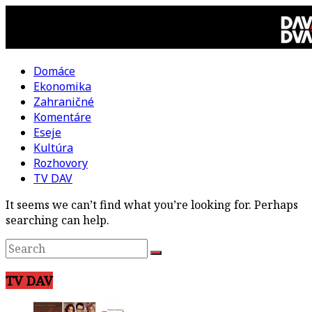
Skip
to
content
Domáce
DAV
Ekonomika
Zahraničné
DVA
Komentáre
Eseje
–
Kultúra
Rozhovory
kultúrno-
TV DAV
It seems we can’t find what you’re looking for. Perhaps
politická
searching can help.
revue
TV DAV