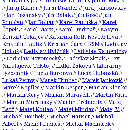
Smatana
Jozef Tomášik-Dumín
Julián Bosák
//
//
Juraj Blanár
Juraj Draxler
Juraj Janošovský
//
//
//
Ján Bošanský
Ján Bábik
Ján Košč
Ján
//
//
//
//
Poničan
Ján Rohár
Karel Panuška
Karel
//
//
//
Čapek
Karol Marx
Karol Ondriaš
Kasym-
//
//
//
Žomart Tokajev
Katarína Roth Neveďalová
//
//
Kristián Haulík
Kristián Čura
KSM
Ladislav
//
//
//
Hohoš
Ladislav Hvižďák
Ladislav Kamenický
//
//
Ladislav Novomeský
Ladislav Skrak
Lev
//
//
//
Nikolajevič Tolstoj
Lidka Žáková
Literárny
//
//
týždenník
Lucia Burdová
Lucia Hubinská
//
//
//
Lukáš Perný
Marek Hrubec
Marek Jankovič
//
//
//
Marek Kopilec
Marián Gešper
Marián Klenko
//
//
Marián Kéry
Marián Moravčík
Martin Krno
//
//
//
Martin Muranský
Martin Prebudila
Matej
//
//
//
Barč
Matej Kotian
Matej Mindár
Matej V.
//
//
//
//
Michael Doubek
Michael Hauser
Michal
//
//
Albert
Michal Dieneš
Michal Macháček
//
//
//