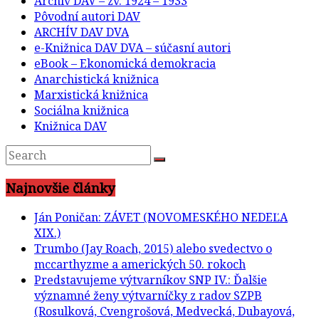
Archív DAV – zv. 1924 – 1933
Pôvodní autori DAV
ARCHÍV DAV DVA
e-Knižnica DAV DVA – súčasní autori
eBook – Ekonomická demokracia
Anarchistická knižnica
Marxistická knižnica
Sociálna knižnica
Knižnica DAV
Najnovšie články
Ján Poničan: ZÁVET (NOVOMESKÉHO NEDEĽA
XIX.)
Trumbo (Jay Roach, 2015) alebo svedectvo o
mccarthyzme a amerických 50. rokoch
Predstavujeme výtvarníkov SNP IV.: Ďalšie
významné ženy výtvarníčky z radov SZPB
(Rosulková, Cvengrošová, Medvecká, Dubayová,