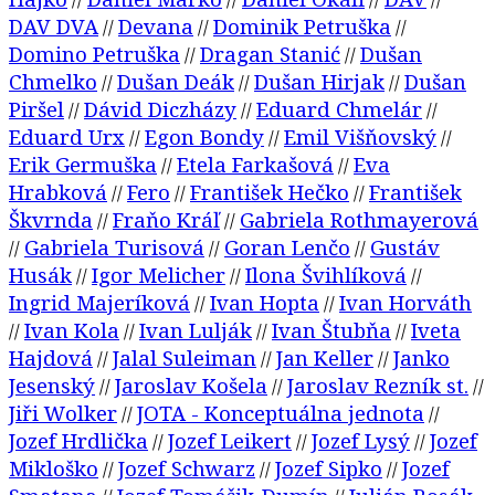
//
//
//
//
DAV DVA
Devana
Dominik Petruška
//
//
//
Domino Petruška
Dragan Stanić
Dušan
//
//
Chmelko
Dušan Deák
Dušan Hirjak
Dušan
//
//
//
Piršel
Dávid Diczházy
Eduard Chmelár
//
//
//
Eduard Urx
Egon Bondy
Emil Višňovský
//
//
//
Erik Germuška
Etela Farkašová
Eva
//
//
Hrabková
Fero
František Hečko
František
//
//
//
Škvrnda
Fraňo Kráľ
Gabriela Rothmayerová
//
//
Gabriela Turisová
Goran Lenčo
Gustáv
//
//
//
Husák
Igor Melicher
Ilona Švihlíková
//
//
//
Ingrid Majeríková
Ivan Hopta
Ivan Horváth
//
//
Ivan Kola
Ivan Lulják
Ivan Štubňa
Iveta
//
//
//
//
Hajdová
Jalal Suleiman
Jan Keller
Janko
//
//
//
Jesenský
Jaroslav Košela
Jaroslav Rezník st.
//
//
//
Jiři Wolker
JOTA - Konceptuálna jednota
//
//
Jozef Hrdlička
Jozef Leikert
Jozef Lysý
Jozef
//
//
//
Mikloško
Jozef Schwarz
Jozef Sipko
Jozef
//
//
//