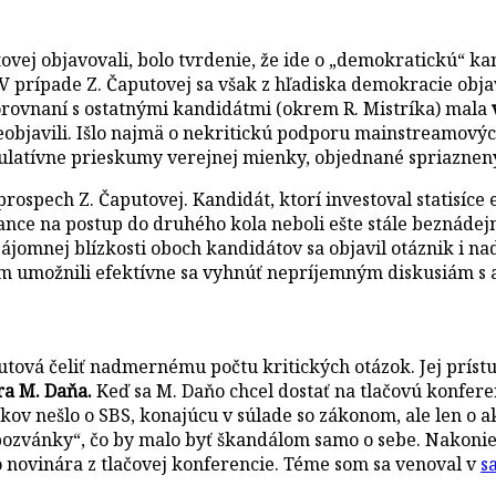
tovej objavovali, bolo tvrdenie, že ide o „demokratickú“
i. V prípade Z. Čaputovej sa však z hľadiska demokracie obj
rovnaní s ostatnými kandidátmi (okrem R. Mistríka) mala
eobjavili. Išlo najmä o nekritickú podporu mainstreamový
pulatívne prieskumy verejnej mienky, objednané spriazne
prospech Z. Čaputovej. Kandidát, ktorí investoval statisíce 
šance na postup do druhého kola neboli ešte stále beznád
jomnej blízkosti oboch kandidátov sa objavil otáznik i n
ým im umožnili efektívne sa vyhnúť nepríjemným diskusiám 
vá čeliť nadmernému počtu kritických otázok. Jej prístup
ra M. Daňa.
Keď sa M. Daňo chcel dostať na tlačovú konferen
díkov nešlo o SBS, konajúcu v súlade so zákonom, ale len o a
 pozvánky“, čo by malo byť škandálom samo o sebe. Nakoniec 
o novinára z tlačovej konferencie. Téme som sa venoval v
s