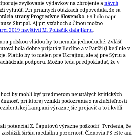
podporuje zvyšovanie výdavkov na zbrojenie a
návrh
aží vyhnúť. Pri priamych otázkach odpovedala, že sa
ntácia strany Progresívne Slovensko
. PS bolo napr.
auze Skripaľ. Aj pri vzťahoch s Čínou možno
rci 2019 navštívil M. Poliačik dalajlámu
.
tívnou poľskou vládou by to nemala jednoduché. Zvlášť
ová bola dobre prijatá v Berlíne a v Paríži (i keď nie v
 Platilo by to nielen pre Ukrajinu, ale aj pre Sýriu a
enachádzala podporu. Možno teda predpokladať, že v
hoci by mohli byť predmetom neustálych kritických
činnosť, pri ktorej vznikli podozrenia z nezlučiteľnosti
zidentskej kampani výraznejšie prejaviť a to i kvôli
li potenciál Z. Čaputovú výrazne poškodiť. Tvrdenia, že
 zaslúžili širšiu mediálnu pozornosť. Členovia PS ešte ani