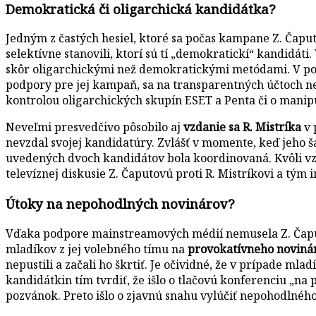
Demokratická či oligarchická kandidátka?
Jedným z častých hesiel, ktoré sa počas kampane Z. Čapu
selektívne stanovili, ktorí sú tí „demokratickí“ kandidát
skôr oligarchickými než demokratickými metódami. V po
podpory pre jej kampaň, sa na transparentných účtoch n
kontrolou oligarchických skupín ESET a Penta či o mani
Neveľmi presvedčivo pôsobilo aj
vzdanie sa R. Mistríka
v 
nevzdal svojej kandidatúry. Zvlášť v momente, keď jeho 
uvedených dvoch kandidátov bola koordinovaná. Kvôli vzá
televíznej diskusie Z. Čaputovú proti R. Mistríkovi a t
Útoky na nepohodlných novinárov?
Vďaka podpore mainstreamových médií nemusela Z. Čaputo
mladíkov z jej volebného tímu na
provokatívneho noviná
nepustili a začali ho škrtiť. Je očividné, že v prípade mla
kandidátkin tím tvrdiť, že išlo o tlačovú konferenciu „na
pozvánok. Preto išlo o zjavnú snahu vylúčiť nepohodlnéh