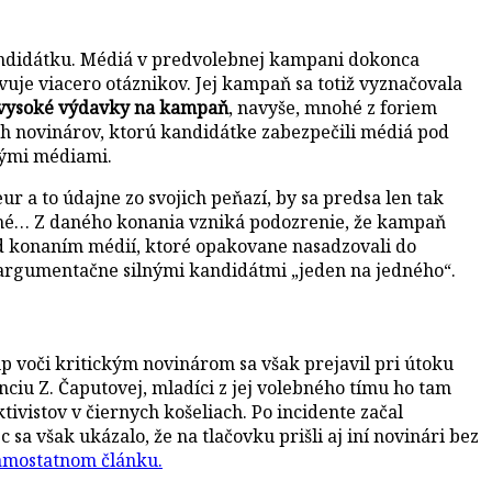
 kandidátku. Médiá v predvolebnej kampani dokonca
avuje viacero otáznikov. Jej kampaň sa totiž vyznačovala
vysoké výdavky na kampaň
, navyše, mnohé z foriem
ch novinárov, ktorú kandidátke zabezpečili médiá pod
nými médiami.
eur a to údajne zo svojich peňazí, by sa predsa len tak
ejné… Z daného konania vzniká podozrenie, že kampaň
ad konaním médií, ktoré opakovane nasadzovali do
s argumentačne silnými kandidátmi „jeden na jedného“.
 voči kritickým novinárom sa však prejavil pri útoku
ciu Z. Čaputovej, mladíci z jej volebného tímu ho tam
ktivistov v čiernych košeliach. Po incidente začal
sa však ukázalo, že na tlačovku prišli aj iní novinári bez
amostatnom článku.