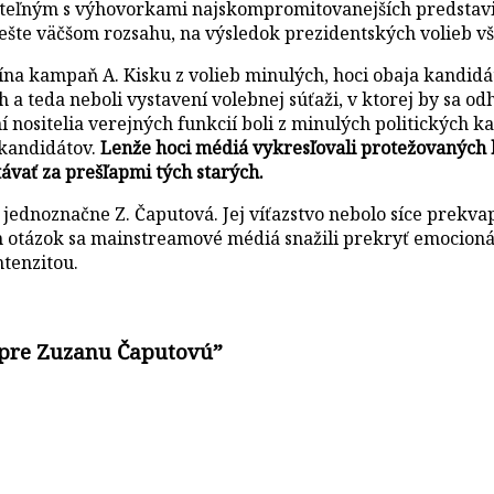
ateľným s výhovorkami najskompromitovanejších predstavit
v ešte väčšom rozsahu, na výsledok prezidentských volieb 
 kampaň A. Kisku z volieb minulých, hoci obaja kandidáti
a teda neboli vystavení volebnej súťaži, v ktorej by sa od
 nositelia verejných funkcií boli z minulých politických ka
 kandidátov.
Lenže hoci médiá vykresľovali protežovaných k
ávať za prešľapmi tých starých.
jednoznačne Z. Čaputová. Jej víťazstvo nebolo síce prekvap
ch otázok sa mainstreamové médiá snažili prekryť emocion
ntenzitou.
 pre Zuzanu Čaputovú
”