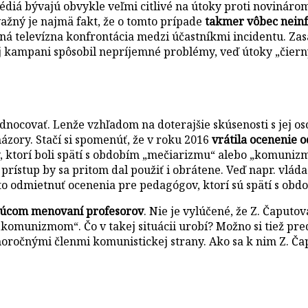
iá bývajú obvykle veľmi citlivé na útoky proti novinárom, 
ávažný je najmä fakt, že o tomto prípade
takmer vôbec nein
ná televízna konfrontácia medzi účastníkmi incidentu. Zas
ej kampani spôsobil nepríjemné problémy, veď útoky „čiern
ednocovať. Lenže vzhľadom na doterajšie skúsenosti s jej o
názory. Stačí si spomenúť, že v roku 2016
vrátila ocenenie 
, ktorí boli spätí s obdobím „mečiarizmu“ alebo „komunizmu
rístup by sa pritom dal použiť i obrátene. Veď napr. vláda
reto odmietnuť ocenenia pre pedagógov, ktorí sú spätí s ob
úcom menovaní profesorov
. Nie je vylúčené, že Z. Čaput
„komunizmom“. Čo v takej situácii urobí? Možno si tiež pre
dlhoročnými členmi komunistickej strany. Ako sa k nim Z. 