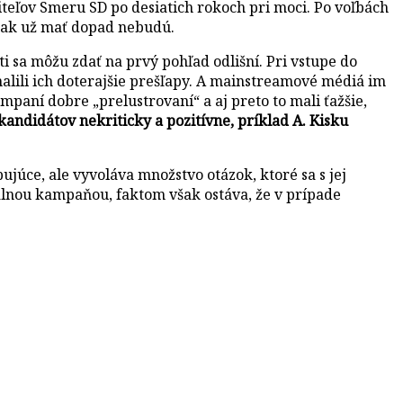
eľov Smeru SD po desiatich rokoch pri moci. Po voľbách
však už mať dopad nebudú.
 sa môžu zdať na prvý pohľad odlišní. Pri vstupe do
halili ich doterajšie prešľapy. A mainstreamové médiá im
mpaní dobre „prelustrovaní“ a aj preto to mali ťažšie,
andidátov nekriticky a pozitívne, príklad A. Kisku
ujúce, ale vyvoláva množstvo otázok, ktoré sa s jej
álnou kampaňou, faktom však ostáva, že v prípade