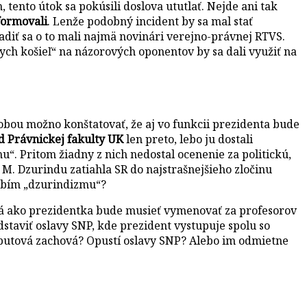
tento útok sa pokúsili doslova ututlať. Nejde ani tak
formovali
. Lenže podobný incident by sa mal stať
adiť sa o to mali najmä novinári verejno-právnej RTVS.
ych košieľ“ na názorových oponentov by sa dali využiť na
sobou možno konštatovať, že aj vo funkcii prezidenta bude
od Právnickej fakulty UK
len preto, lebo ju dostali
“. Pritom žiadny z nich nedostal ocenenie za politickú,
 M. Dzurindu zatiahla SR do najstrašnejšieho zločinu
dobím „dzurindizmu“?
ová ako prezidentka bude musieť vymenovať za profesorov
dstaviť oslavy SNP, kde prezident vystupuje spolu so
Čaputová zachová? Opustí oslavy SNP? Alebo im odmietne