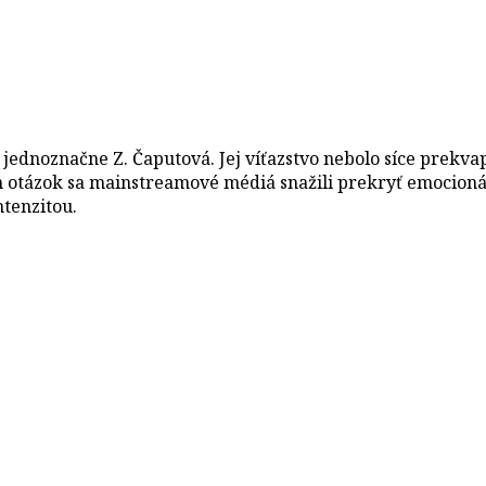
jednoznačne Z. Čaputová. Jej víťazstvo nebolo síce prekvap
ch otázok sa mainstreamové médiá snažili prekryť emocion
ntenzitou.