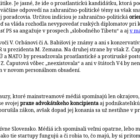
itike. Je jasné, že ide o proatlantickú kandidátku, ktorá 
, väčšine odpovedí na zahranično-politické témy sa však sn
j poradcovia. Určitou indíciou je zahranično-politická
orie
eď sa vláda rozhodla nevypovedať ruských diplomatov pri k
sť PS sa angažuje v prospech „slobodného Tibetu“ a aj
v ma
oj voči V. Orbánovi či A. Babišovi je známy a ani s konzerva
 u prezidenta M. Zemana. Na druhej strane by však Z. Čaput
a NATO by presadzovala proatlantické a protiruské postoje.
 Z. Čaputová vôbec „neexistovala“ a ani v štátoch V4 by n
len v novom personálnom obsadení.
uzy, ktoré mainstreamové médiá spomínajú len okrajovo, 
se svojej
praxe advokátskeho koncipienta
aj podnikateľskú 
rušila zákon, avšak dopad jej konania sa už nestihne v pre
ívne Slovensko. Médiá ich spomínali veľmi opatrne, lebo ma
ko tie startupy fungujú a či robia to, čo majú, by si pritom