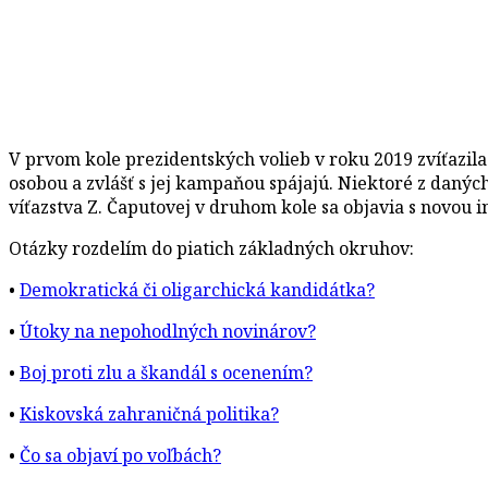
V prvom kole prezidentských volieb v roku 2019 zvíťazila 
osobou a zvlášť s jej kampaňou spájajú. Niektoré z daný
víťazstva Z. Čaputovej v druhom kole sa objavia s novou i
Otázky rozdelím do piatich základných okruhov:
•
Demokratická či oligarchická kandidátka?
•
Útoky na nepohodlných novinárov?
•
Boj proti zlu a škandál s ocenením?
•
Kiskovská zahraničná politika?
•
Čo sa objaví po voľbách?