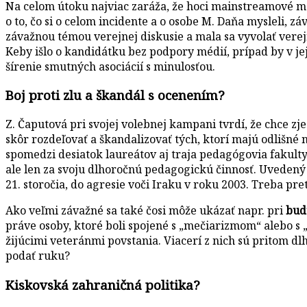
Na celom útoku najviac zaráža, že hoci mainstreamové méd
o to, čo si o celom incidente a o osobe M. Daňa mysleli, z
závažnou témou verejnej diskusie a mala sa vyvolať verej
Keby išlo o kandidátku bez podpory médií, prípad by v j
šírenie smutných asociácií s minulosťou.
Boj proti zlu a škandál s ocenením?
Z. Čaputová pri svojej volebnej kampani tvrdí, že chce zj
skôr rozdeľovať a škandalizovať tých, ktorí majú odlišné 
spomedzi desiatok laureátov aj traja pedagógovia fakulty
ale len za svoju dlhoročnú pedagogickú činnosť. Uvedený p
21. storočia, do agresie voči Iraku v roku 2003. Treba p
Ako veľmi závažné sa také čosi môže ukázať napr. pri
bud
práve osoby, ktoré boli spojené s „mečiarizmom“ alebo s 
žijúcimi veteránmi povstania. Viacerí z nich sú pritom 
podať ruku?
Kiskovská zahraničná politika?