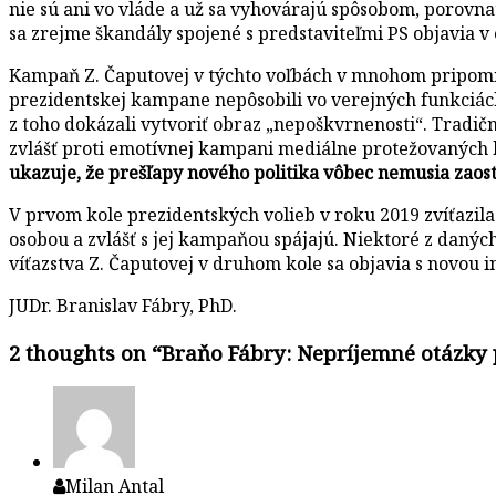
nie sú ani vo vláde a už sa vyhovárajú spôsobom, porovn
sa zrejme škandály spojené s predstaviteľmi PS objavia 
Kampaň Z. Čaputovej v týchto voľbách v mnohom pripomína
prezidentskej kampane nepôsobili vo verejných funkciách 
z toho dokázali vytvoriť obraz „nepoškvrnenosti“. Tradiční
zvlášť proti emotívnej kampani mediálne protežovaných
ukazuje, že prešľapy nového politika vôbec nemusia zaost
V prvom kole prezidentských volieb v roku 2019 zvíťazila 
osobou a zvlášť s jej kampaňou spájajú. Niektoré z daný
víťazstva Z. Čaputovej v druhom kole sa objavia s novou i
JUDr. Branislav Fábry, PhD.
2 thoughts on “
Braňo Fábry: Nepríjemné otázky
Milan Antal