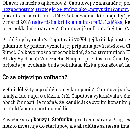
Obávať sa možno aj krokov Z. Čaputovej v zahraničnej pol
Bezpečnostnej stratégie SR vníma ako „nevyužitú šancu“
poradí s odborníkmi – stále však nevieme, kto majú byť je
v marci 2018
najtvrdším kritikom ministra M. Lajčáka
, k
predpokladať zo strany Z. Čaputovej konfrontačný tón. Ča
Problémy by mala Z. Čaputová i
vo V4
. Jej kritický post
pikantne by pritom vyznela jej prípadná prvá návšteva ČR
Ríme). Celkovo možno predpokladať, že na stretnutiach EÚ 
Blízky Východ či Venezuelu. Naopak, pre Rusko a Čínu by
prípade jej zvolenia bude politika A. Kisku pokračovať, 
Čo sa objaví po voľbách?
Veľmi dôležitým problémom v kampani Z. Čaputovej sú ka
analýz. Ide napr. o otázku, či Z. Čaputová vykonávala v ča
oboch činností. Je možné, že kandidátka svojim konaním po
protektívnemu postoju médií.
Závažné sú aj
kauzy I. Štefunku
, predsedu strany Progres
niekto investuje do startupov, ale absolútne sa nezaujíma a