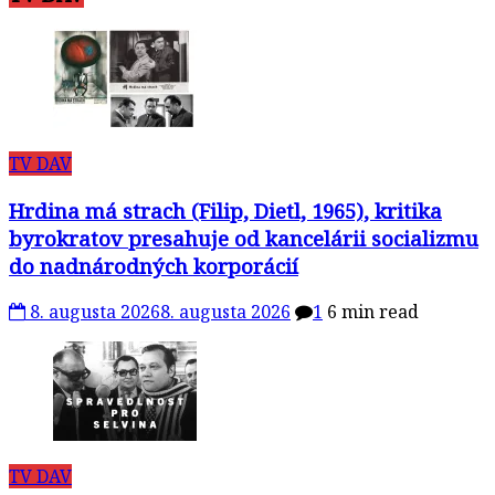
TV DAV
Hrdina má strach (Filip, Dietl, 1965), kritika
byrokratov presahuje od kancelárii socializmu
do nadnárodných korporácií
8. augusta 2026
8. augusta 2026
1
6 min read
TV DAV