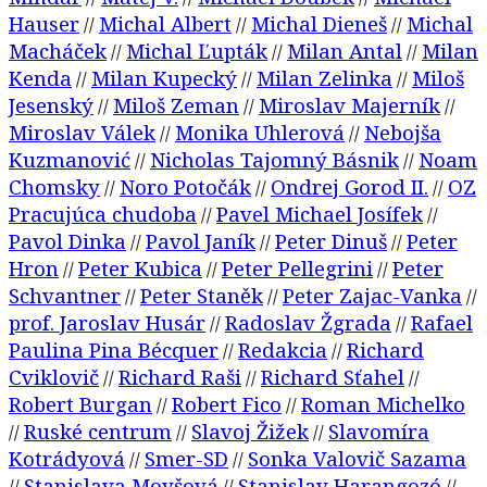
Hauser
Michal Albert
Michal Dieneš
Michal
//
//
//
Macháček
Michal Ľupták
Milan Antal
Milan
//
//
//
Kenda
Milan Kupecký
Milan Zelinka
Miloš
//
//
//
Jesenský
Miloš Zeman
Miroslav Majerník
//
//
//
Miroslav Válek
Monika Uhlerová
Nebojša
//
//
Kuzmanović
Nicholas Tajomný Básnik
Noam
//
//
Chomsky
Noro Potočák
Ondrej Gorod II.
OZ
//
//
//
Pracujúca chudoba
Pavel Michael Josífek
//
//
Pavol Dinka
Pavol Janík
Peter Dinuš
Peter
//
//
//
Hron
Peter Kubica
Peter Pellegrini
Peter
//
//
//
Schvantner
Peter Staněk
Peter Zajac-Vanka
//
//
//
prof. Jaroslav Husár
Radoslav Žgrada
Rafael
//
//
Paulina Pina Bécquer
Redakcia
Richard
//
//
Cviklovič
Richard Raši
Richard Sťahel
//
//
//
Robert Burgan
Robert Fico
Roman Michelko
//
//
Ruské centrum
Slavoj Žižek
Slavomíra
//
//
//
Kotrádyová
Smer-SD
Sonka Valovič Sazama
//
//
Stanislava Moyšová
Stanislav Harangozó
//
//
//