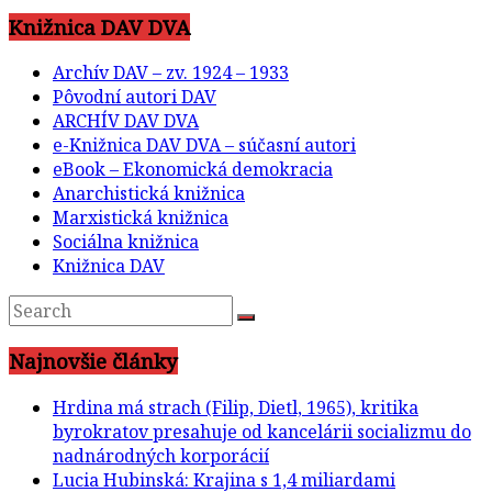
Knižnica DAV DVA
Archív DAV – zv. 1924 – 1933
Pôvodní autori DAV
ARCHÍV DAV DVA
e-Knižnica DAV DVA – súčasní autori
eBook – Ekonomická demokracia
Anarchistická knižnica
Marxistická knižnica
Sociálna knižnica
Knižnica DAV
Najnovšie články
Hrdina má strach (Filip, Dietl, 1965), kritika
byrokratov presahuje od kancelárii socializmu do
nadnárodných korporácií
Lucia Hubinská: Krajina s 1,4 miliardami