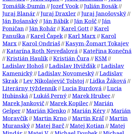
Tomášik-Dumín
Jozef Vook
Julián Bosák
//
//
//
Juraj Blanár
Juraj Draxler
Juraj Janošovský
//
//
//
Ján Bošanský
Ján Bábik
Ján Košč
Ján
//
//
//
Poničan
Ján Rohár
Karel Gott
Karel
//
//
//
Panuška
Karel Čapek
Karl Marx
Karol
//
//
//
Marx
Karol Ondriaš
Kasym-Žomart Tokajev
//
//
Katarína Roth Neveďalová
Kateřina Konečná
//
//
Kristián Haulík
Kristián Čura
KSM
//
//
//
//
Ladislav Hohoš
Ladislav Hvižďák
Ladislav
//
//
Kamenický
Ladislav Novomeský
Ladislav
//
//
Skrak
Lev Nikolajevič Tolstoj
Lidka Žáková
//
//
//
Literárny týždenník
Lucia Burdová
Lucia
//
//
Hubinská
Lukáš Perný
Marek Hrubec
//
//
//
Marek Jankovič
Marek Kopilec
Marián
//
//
Gešper
Marián Klenko
Marián Kéry
Marián
//
//
//
Moravčík
Martin Krno
Martin Kráľ
Martin
//
//
//
Muranský
Matej Barč
Matej Kotian
Matej
//
//
//
Mindár
Matej V.
Michael Doubek
Michael
//
//
//