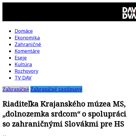
Skip
to
content
Domáce
DAV
Ekonomika
Zahraničné
DVA
Komentáre
Eseje
–
Kultúra
Rozhovory
kultúrno-
TV DAV
Zahraničné
Zahraničné zaujímavé
politická
Riaditeľka Krajanského múzea MS,
revue
„dolnozemka srdcom“ o spolupráci
so zahraničnými Slovákmi pre HS