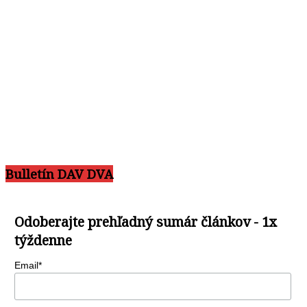
Bulletín DAV DVA
Odoberajte prehľadný sumár článkov - 1x
týždenne
Email*