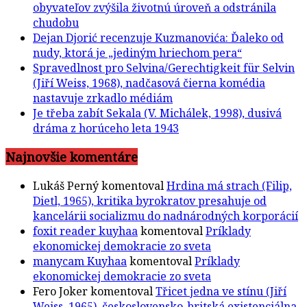
obyvateľov zvýšila životnú úroveň a odstránila
chudobu
Dejan Djorić recenzuje Kuzmanovića: Ďaleko od
nudy, ktorá je „jediným hriechom pera“
Spravedlnost pro Selvina/Gerechtigkeit für Selvin
(Jiří Weiss, 1968), nadčasová čierna komédia
nastavuje zrkadlo médiám
Je třeba zabít Sekala (V. Michálek, 1998), dusivá
dráma z horúceho leta 1943
Najnovšie komentáre
Lukáš Perný
komentoval
Hrdina má strach (Filip,
Dietl, 1965), kritika byrokratov presahuje od
kancelárii socializmu do nadnárodných korporácií
foxit reader kuyhaa
komentoval
Príklady
ekonomickej demokracie zo sveta
manycam Kuyhaa
komentoval
Príklady
ekonomickej demokracie zo sveta
Fero Joker
komentoval
Třicet jedna ve stínu (Jiří
Weiss, 1965), československo-britská existenciálna