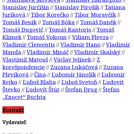
Stanislav Jurčišin
Stanislav Pirošík
Tatiana
//
//
Juríková
Tibor Korečko
Tibor Moravčík
//
//
//
Tomáš Beník
Tomáš Bóka
Tomáš Daněk
//
//
//
Tomáš Dugovič
Tomáš Kantoris
Tomáš
//
//
Klimek
Tomáš Vokoun
Viliam Plevza
//
//
//
Vladimír Clementis
Vladimír Hano
Vladimír
//
//
Manda
Vladimír Mináč
Vladimír Skalský
//
//
//
Vlastimil Matouš
Václav Jelínek
Z
//
//
korešpondencie
Zuzana Lukáčová
Zuzana
//
//
Plevíková
Čína
Ľubomír Jánošík
Ľubomír
//
//
//
Rejko
Ľuboš Blaha
Ľuboš Svetoň
Ľudovít
//
//
//
Števko
Ľudovít Štúr
Štefan Drug
Štefan
//
//
//
„Exocet“ Buchta
Kontakt
Vydavateľ: