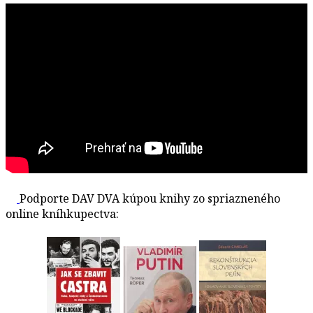
Podporte DAV DVA kúpou knihy zo spriazneného
online kníhkupectva: