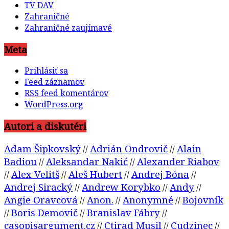
TV DAV
Zahraničné
Zahraničné zaujímavé
Meta
Prihlásiť sa
Feed záznamov
RSS feed komentárov
WordPress.org
Autori a diskutéri
Adam Šipkovský
Adrián Ondrovič
Alain
//
//
Badiou
Aleksandar Nakić
Alexander Riabov
//
//
Alex Velitš
Aleš Hubert
Andrej Bóna
//
//
//
//
Andrej Siracký
Andrew Korybko
Andy
//
//
//
Angie Oravcová
Anon.
Anonymné
Bojovník
//
//
//
Boris Demovič
Branislav Fábry
//
//
//
casopisargument.cz
Ctirad Musil
Cudzinec
//
//
//