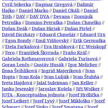
Cyril Sekerka
Dagmar Gregová
Dalimír
//
//
Hajko
Daniel Marko
Daniel Okáli
Daniel
//
//
//
Tóth
DAV
DAV DVA
Devana
Dominik
//
//
//
//
Petruška
Domino Petruška
Dušan Chmelko
//
//
//
Dušan Deák
Dušan Hirjak
Dušan Piršel
//
//
//
Dávid Diczházy
Eduard Chmelár
Eduard Urx
//
//
Egon Bondy
Emil Višňovský
Erik Germuška
//
//
//
Etela Farkašová
Eva Hrabková
F.C Weiskopf
//
//
//
Fero
František Škvrnda
Fraňo Kráľ
//
//
//
//
Gabriela Rothmayerová
Gabriela Turisová
//
//
Goran Lenčo
Gustáv Husák
Igor Melicher
//
//
//
Ilona Švihlíková
Ingrid Majeríková
Ivan
//
//
Hopta
Ivan Kola
Ivan Lulják
Ivan Štubňa
//
//
//
//
Iveta Hajdová
Jalal Suleiman
Jan Keller
//
//
//
Janko Jesenský
Jaroslav Košela
Jiři Wolker
//
//
//
JOTA - Konceptuálna jednota
Jozef Hrdlička
//
//
Jozef Leikert
Jozef Lysý
Jozef Mikloško
Jozef
//
//
//
Schwarz
Jozef Sipko
Jozef Smatana
Jozef
//
//
//