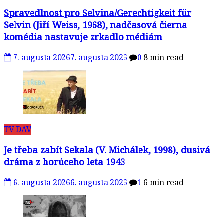
Spravedlnost pro Selvina/Gerechtigkeit für
Selvin (Jiří Weiss, 1968), nadčasová čierna
komédia nastavuje zrkadlo médiám
7. augusta 2026
7. augusta 2026
0
8 min read
TV DAV
Je třeba zabít Sekala (V. Michálek, 1998), dusivá
dráma z horúceho leta 1943
6. augusta 2026
6. augusta 2026
1
6 min read