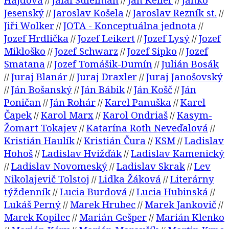
//
//
//
Jesenský
Jaroslav Košela
Jaroslav Rezník st.
//
//
//
Jiři Wolker
JOTA - Konceptuálna jednota
//
//
Jozef Hrdlička
Jozef Leikert
Jozef Lysý
Jozef
//
//
//
Mikloško
Jozef Schwarz
Jozef Sipko
Jozef
//
//
//
Smatana
Jozef Tomášik-Dumín
Julián Bosák
//
//
Juraj Blanár
Juraj Draxler
Juraj Janošovský
//
//
//
Ján Bošanský
Ján Bábik
Ján Košč
Ján
//
//
//
//
Poničan
Ján Rohár
Karel Panuška
Karel
//
//
//
Čapek
Karol Marx
Karol Ondriaš
Kasym-
//
//
//
Žomart Tokajev
Katarína Roth Neveďalová
//
//
Kristián Haulík
Kristián Čura
KSM
Ladislav
//
//
//
Hohoš
Ladislav Hvižďák
Ladislav Kamenický
//
//
Ladislav Novomeský
Ladislav Skrak
Lev
//
//
//
Nikolajevič Tolstoj
Lidka Žáková
Literárny
//
//
týždenník
Lucia Burdová
Lucia Hubinská
//
//
//
Lukáš Perný
Marek Hrubec
Marek Jankovič
//
//
//
Marek Kopilec
Marián Gešper
Marián Klenko
//
//