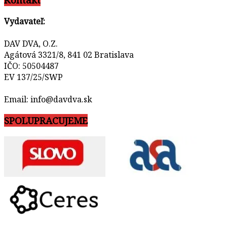
Vydavateľ:
DAV DVA, O.Z.
Agátová 3321/8, 841 02 Bratislava
IČO: 50504487
EV 137/25/SWP
Email: info@davdva.sk
SPOLUPRACUJEME