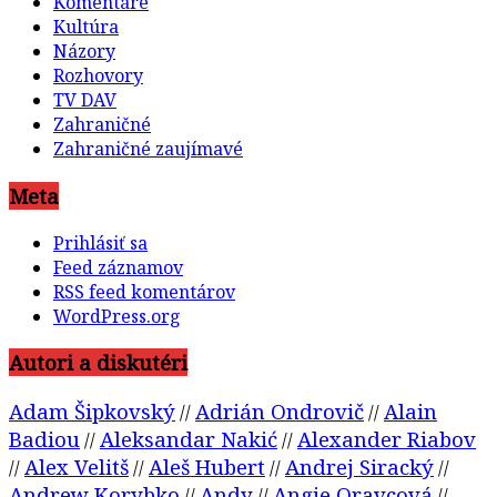
Komentáre
Kultúra
Názory
Rozhovory
TV DAV
Zahraničné
Zahraničné zaujímavé
Meta
Prihlásiť sa
Feed záznamov
RSS feed komentárov
WordPress.org
Autori a diskutéri
Adam Šipkovský
Adrián Ondrovič
Alain
//
//
Badiou
Aleksandar Nakić
Alexander Riabov
//
//
Alex Velitš
Aleš Hubert
Andrej Siracký
//
//
//
//
Andrew Korybko
Andy
Angie Oravcová
//
//
//