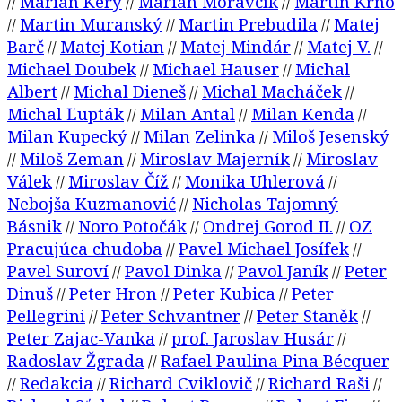
Marián Kéry
Marián Moravčík
Martin Krno
//
//
//
Martin Muranský
Martin Prebudila
Matej
//
//
//
Barč
Matej Kotian
Matej Mindár
Matej V.
//
//
//
//
Michael Doubek
Michael Hauser
Michal
//
//
Albert
Michal Dieneš
Michal Macháček
//
//
//
Michal Ľupták
Milan Antal
Milan Kenda
//
//
//
Milan Kupecký
Milan Zelinka
Miloš Jesenský
//
//
Miloš Zeman
Miroslav Majerník
Miroslav
//
//
//
Válek
Miroslav Číž
Monika Uhlerová
//
//
//
Nebojša Kuzmanović
Nicholas Tajomný
//
Básnik
Noro Potočák
Ondrej Gorod II.
OZ
//
//
//
Pracujúca chudoba
Pavel Michael Josífek
//
//
Pavel Suroví
Pavol Dinka
Pavol Janík
Peter
//
//
//
Dinuš
Peter Hron
Peter Kubica
Peter
//
//
//
Pellegrini
Peter Schvantner
Peter Staněk
//
//
//
Peter Zajac-Vanka
prof. Jaroslav Husár
//
//
Radoslav Žgrada
Rafael Paulina Pina Bécquer
//
Redakcia
Richard Cviklovič
Richard Raši
//
//
//
//