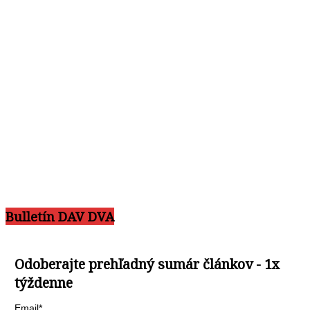
Bulletín DAV DVA
Odoberajte prehľadný sumár článkov - 1x
týždenne
Email*