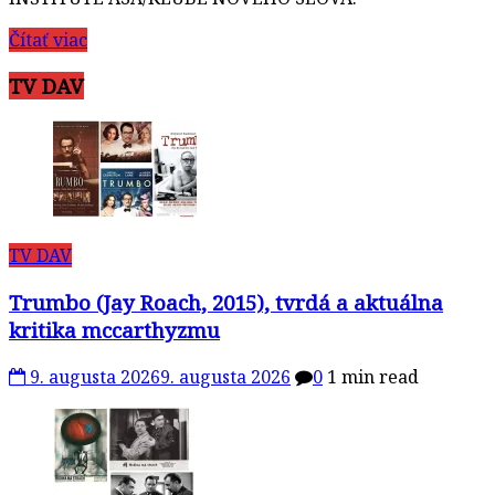
Čítať viac
TV DAV
TV DAV
Trumbo (Jay Roach, 2015), tvrdá a aktuálna
kritika mccarthyzmu
9. augusta 2026
9. augusta 2026
0
1 min read