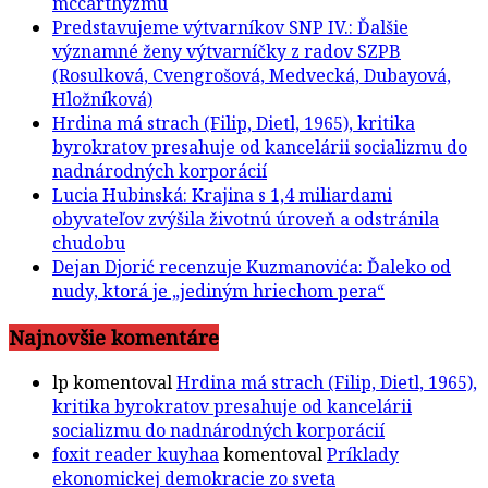
mccarthyzmu
Predstavujeme výtvarníkov SNP IV.: Ďalšie
významné ženy výtvarníčky z radov SZPB
(Rosulková, Cvengrošová, Medvecká, Dubayová,
Hložníková)
Hrdina má strach (Filip, Dietl, 1965), kritika
byrokratov presahuje od kancelárii socializmu do
nadnárodných korporácií
Lucia Hubinská: Krajina s 1,4 miliardami
obyvateľov zvýšila životnú úroveň a odstránila
chudobu
Dejan Djorić recenzuje Kuzmanovića: Ďaleko od
nudy, ktorá je „jediným hriechom pera“
Najnovšie komentáre
lp
komentoval
Hrdina má strach (Filip, Dietl, 1965),
kritika byrokratov presahuje od kancelárii
socializmu do nadnárodných korporácií
foxit reader kuyhaa
komentoval
Príklady
ekonomickej demokracie zo sveta