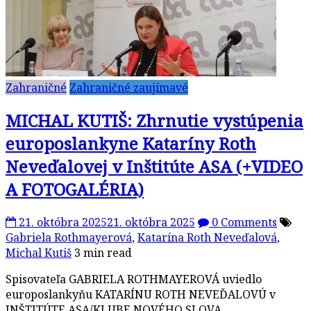
Zahraničné
Zahraničné zaujímavé
MICHAL KUTIŠ: Zhrnutie vystúpenia
europoslankyne Kataríny Roth
Neveďalovej v Inštitúte ASA (+VIDEO
A FOTOGALÉRIA)
21. októbra 2025
21. októbra 2025
0 Comments
Gabriela Rothmayerová
,
Katarína Roth Neveďalová
,
Michal Kutiš
3 min read
Spisovateľa GABRIELA ROTHMAYEROVÁ uviedlo
europoslankyňu KATARÍNU ROTH NEVEĎALOVÚ v
INŠTITÚTE ASA/KLUBE NOVÉHO SLOVA.