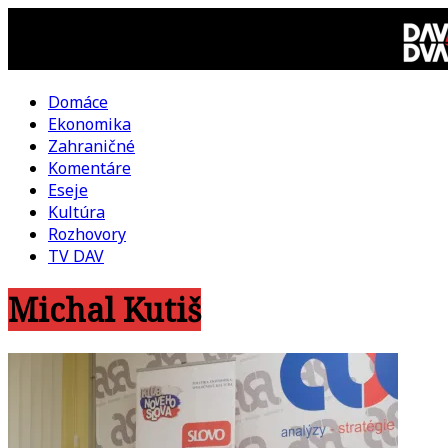
Skip
to
content
Domáce
DAV
Ekonomika
Zahraničné
DVA
Komentáre
Eseje
–
Kultúra
Rozhovory
kultúrno-
TV DAV
Michal Kutiš
politická
revue