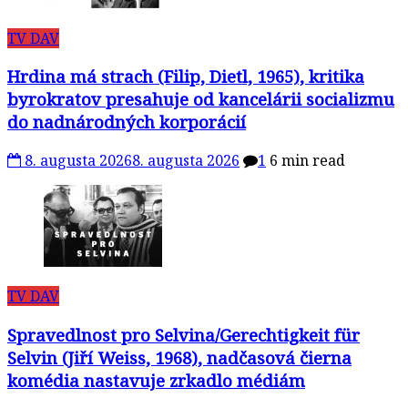
TV DAV
Hrdina má strach (Filip, Dietl, 1965), kritika
byrokratov presahuje od kancelárii socializmu
do nadnárodných korporácií
8. augusta 2026
8. augusta 2026
1
6 min read
TV DAV
Spravedlnost pro Selvina/Gerechtigkeit für
Selvin (Jiří Weiss, 1968), nadčasová čierna
komédia nastavuje zrkadlo médiám