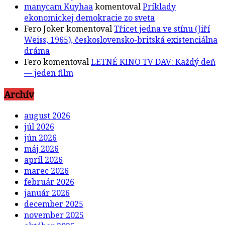
manycam Kuyhaa
komentoval
Príklady
ekonomickej demokracie zo sveta
Fero Joker
komentoval
Třicet jedna ve stínu (Jiří
Weiss, 1965), československo-britská existenciálna
dráma
Fero
komentoval
LETNÉ KINO TV DAV: Každý deň
— jeden film
Archív
august 2026
júl 2026
jún 2026
máj 2026
apríl 2026
marec 2026
február 2026
január 2026
december 2025
november 2025