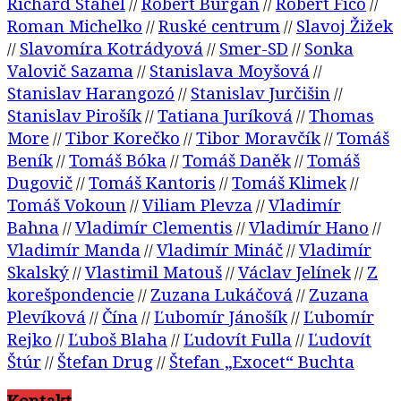
Richard Sťahel
Robert Burgan
Robert Fico
//
//
//
Roman Michelko
Ruské centrum
Slavoj Žižek
//
//
Slavomíra Kotrádyová
Smer-SD
Sonka
//
//
//
Valovič Sazama
Stanislava Moyšová
//
//
Stanislav Harangozó
Stanislav Jurčišin
//
//
Stanislav Pirošík
Tatiana Juríková
Thomas
//
//
More
Tibor Korečko
Tibor Moravčík
Tomáš
//
//
//
Beník
Tomáš Bóka
Tomáš Daněk
Tomáš
//
//
//
Dugovič
Tomáš Kantoris
Tomáš Klimek
//
//
//
Tomáš Vokoun
Viliam Plevza
Vladimír
//
//
Bahna
Vladimír Clementis
Vladimír Hano
//
//
//
Vladimír Manda
Vladimír Mináč
Vladimír
//
//
Skalský
Vlastimil Matouš
Václav Jelínek
Z
//
//
//
korešpondencie
Zuzana Lukáčová
Zuzana
//
//
Plevíková
Čína
Ľubomír Jánošík
Ľubomír
//
//
//
Rejko
Ľuboš Blaha
Ľudovít Fulla
Ľudovít
//
//
//
Štúr
Štefan Drug
Štefan „Exocet“ Buchta
//
//
Kontakt