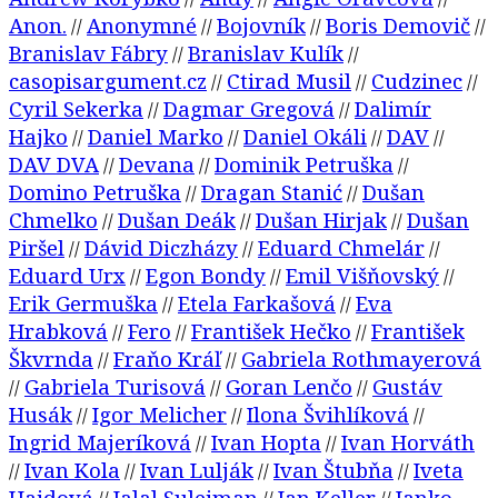
Anon.
Anonymné
Bojovník
Boris Demovič
//
//
//
//
Branislav Fábry
Branislav Kulík
//
//
casopisargument.cz
Ctirad Musil
Cudzinec
//
//
//
Cyril Sekerka
Dagmar Gregová
Dalimír
//
//
Hajko
Daniel Marko
Daniel Okáli
DAV
//
//
//
//
DAV DVA
Devana
Dominik Petruška
//
//
//
Domino Petruška
Dragan Stanić
Dušan
//
//
Chmelko
Dušan Deák
Dušan Hirjak
Dušan
//
//
//
Piršel
Dávid Diczházy
Eduard Chmelár
//
//
//
Eduard Urx
Egon Bondy
Emil Višňovský
//
//
//
Erik Germuška
Etela Farkašová
Eva
//
//
Hrabková
Fero
František Hečko
František
//
//
//
Škvrnda
Fraňo Kráľ
Gabriela Rothmayerová
//
//
Gabriela Turisová
Goran Lenčo
Gustáv
//
//
//
Husák
Igor Melicher
Ilona Švihlíková
//
//
//
Ingrid Majeríková
Ivan Hopta
Ivan Horváth
//
//
Ivan Kola
Ivan Lulják
Ivan Štubňa
Iveta
//
//
//
//
Hajdová
Jalal Suleiman
Jan Keller
Janko