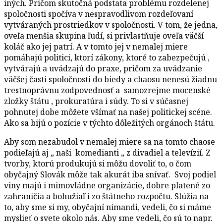
iných. Pričom skutočná podstata problému rozdelenej
spoločnosti spočíva v nespravodlivom rozdeľovaní
vytváraných prostriedkov v spoločnosti. V tom, že jedna,
oveľa menšia skupina ľudí, si privlastňuje oveľa väčší
koláč ako jej patrí. A v tomto jej v nemalej miere
pomáhajú politici, ktorí zákony, ktoré to zabezpečujú ,
vytvárajú a uvádzajú do praxe, pričom za uvádzanie
väčšej časti spoločnosti do biedy a chaosu nenesú žiadnu
trestnoprávnu zodpovednosť a samozrejme mocenské
zložky štátu , prokuratúra i súdy. To si v súčasnej
pohnutej dobe môžete všímať na našej politickej scéne.
Ako sa bijú o pozície v týchto dôležitých orgánoch štátu.
Aby som nezabudol v nemalej miere sa na tomto chaose
podieľajú aj „ naši komedianti „ z divadiel a televízií. Z
tvorby, ktorú produkujú si môžu dovoliť to, o čom
obyčajný Slovák môže tak akurát iba snívať. Svoj podiel
viny majú i mimovládne organizácie, dobre platené zo
zahraničia a bohužiaľ i zo štátneho rozpočtu. Slúžia na
to, aby sme si my, obyčajní nímandi, vedeli, čo si máme
myslieť o svete okolo nás. Aby sme vedeli, čo sú to napr.