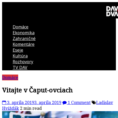
Skip
to
content
Domáce
DAV
Ekonomika
Zahraničné
DVA
Komentáre
Eseje
–
Kultúra
Rozhovory
kultúrno-
TV DAV
Domáce
politická
Vitajte v Čaput-ovciach
revue
3. apríla 2019
3. apríla 2019
1 Comment
Ladislav
Hvižďák
2 min read