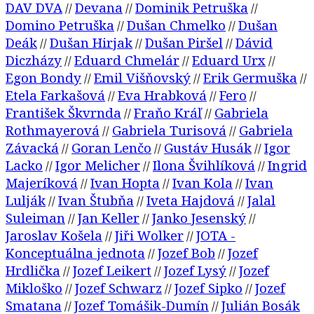
DAV DVA
Devana
Dominik Petruška
//
//
//
Domino Petruška
Dušan Chmelko
Dušan
//
//
Deák
Dušan Hirjak
Dušan Piršel
Dávid
//
//
//
Diczházy
Eduard Chmelár
Eduard Urx
//
//
//
Egon Bondy
Emil Višňovský
Erik Germuška
//
//
//
Etela Farkašová
Eva Hrabková
Fero
//
//
//
František Škvrnda
Fraňo Kráľ
Gabriela
//
//
Rothmayerová
Gabriela Turisová
Gabriela
//
//
Závacká
Goran Lenčo
Gustáv Husák
Igor
//
//
//
Lacko
Igor Melicher
Ilona Švihlíková
Ingrid
//
//
//
Majeríková
Ivan Hopta
Ivan Kola
Ivan
//
//
//
Lulják
Ivan Štubňa
Iveta Hajdová
Jalal
//
//
//
Suleiman
Jan Keller
Janko Jesenský
//
//
//
Jaroslav Košela
Jiři Wolker
JOTA -
//
//
Konceptuálna jednota
Jozef Bob
Jozef
//
//
Hrdlička
Jozef Leikert
Jozef Lysý
Jozef
//
//
//
Mikloško
Jozef Schwarz
Jozef Sipko
Jozef
//
//
//
Smatana
Jozef Tomášik-Dumín
Julián Bosák
//
//