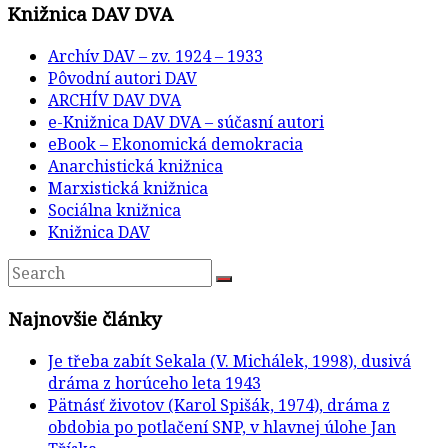
Knižnica DAV DVA
Archív DAV – zv. 1924 – 1933
Pôvodní autori DAV
ARCHÍV DAV DVA
e-Knižnica DAV DVA – súčasní autori
eBook – Ekonomická demokracia
Anarchistická knižnica
Marxistická knižnica
Sociálna knižnica
Knižnica DAV
Najnovšie články
Je třeba zabít Sekala (V. Michálek, 1998), dusivá
dráma z horúceho leta 1943
Pätnásť životov (Karol Spišák, 1974), dráma z
obdobia po potlačení SNP, v hlavnej úlohe Jan