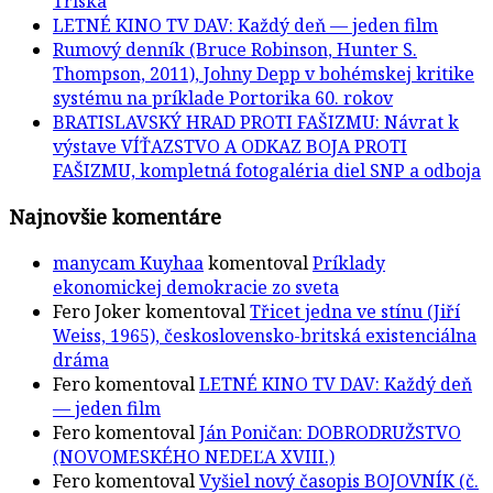
Tříska
LETNÉ KINO TV DAV: Každý deň — jeden film
Rumový denník (Bruce Robinson, Hunter S.
Thompson, 2011), Johny Depp v bohémskej kritike
systému na príklade Portorika 60. rokov
BRATISLAVSKÝ HRAD PROTI FAŠIZMU: Návrat k
výstave VÍŤAZSTVO A ODKAZ BOJA PROTI
FAŠIZMU, kompletná fotogaléria diel SNP a odboja
Najnovšie komentáre
manycam Kuyhaa
komentoval
Príklady
ekonomickej demokracie zo sveta
Fero Joker
komentoval
Třicet jedna ve stínu (Jiří
Weiss, 1965), československo-britská existenciálna
dráma
Fero
komentoval
LETNÉ KINO TV DAV: Každý deň
— jeden film
Fero
komentoval
Ján Poničan: DOBRODRUŽSTVO
(NOVOMESKÉHO NEDEĽA XVIII.)
Fero
komentoval
Vyšiel nový časopis BOJOVNÍK (č.