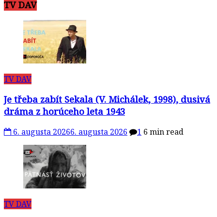
TV DAV
TV DAV
Je třeba zabít Sekala (V. Michálek, 1998), dusivá
dráma z horúceho leta 1943
6. augusta 2026
6. augusta 2026
1
6 min read
TV DAV