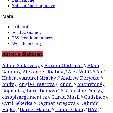
Zahraničné zaujímavé
Meta
Prihlásiť sa
Feed záznamov
RSS feed komentárov
WordPress.org
Autori a diskutéri
Adam Šipkovský
Adrián Ondrovič
Alain
//
//
Badiou
Alexander Riabov
Alex Velitš
Aleš
//
//
//
Hubert
Andrej Siracký
Andrew Korybko
//
//
//
Andy
Angie Oravcová
Anon.
Anonymné
//
//
//
//
Bojovník
Boris Demovič
Branislav Fábry
//
//
//
casopisargument.cz
Ctirad Musil
Cudzinec
//
//
//
Cyril Sekerka
Dagmar Gregová
Dalimír
//
//
Hajko
Daniel Marko
Daniel Okáli
DAV
//
//
//
//