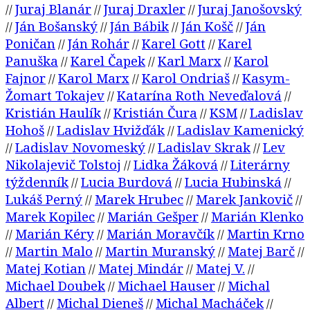
Juraj Blanár
Juraj Draxler
Juraj Janošovský
//
//
//
Ján Bošanský
Ján Bábik
Ján Košč
Ján
//
//
//
//
Poničan
Ján Rohár
Karel Gott
Karel
//
//
//
Panuška
Karel Čapek
Karl Marx
Karol
//
//
//
Fajnor
Karol Marx
Karol Ondriaš
Kasym-
//
//
//
Žomart Tokajev
Katarína Roth Neveďalová
//
//
Kristián Haulík
Kristián Čura
KSM
Ladislav
//
//
//
Hohoš
Ladislav Hvižďák
Ladislav Kamenický
//
//
Ladislav Novomeský
Ladislav Skrak
Lev
//
//
//
Nikolajevič Tolstoj
Lidka Žáková
Literárny
//
//
týždenník
Lucia Burdová
Lucia Hubinská
//
//
//
Lukáš Perný
Marek Hrubec
Marek Jankovič
//
//
//
Marek Kopilec
Marián Gešper
Marián Klenko
//
//
Marián Kéry
Marián Moravčík
Martin Krno
//
//
//
Martin Malo
Martin Muranský
Matej Barč
//
//
//
//
Matej Kotian
Matej Mindár
Matej V.
//
//
//
Michael Doubek
Michael Hauser
Michal
//
//
Albert
Michal Dieneš
Michal Macháček
//
//
//