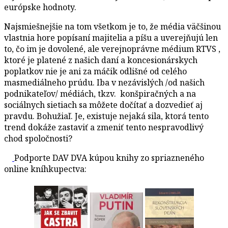
európske hodnoty.
Najsmiešnejšie na tom všetkom je to, že média väčšinou
vlastnia hore popísaní majitelia a píšu a uverejňujú len
to, čo im je dovolené, ale verejnoprávne médium RTVS ,
ktoré je platené z našich daní a koncesionárskych
poplatkov nie je ani za máčik odlišné od celého
masmediálneho prúdu. Iba v nezávislých /od našich
podnikateľov/ médiách, tkzv. konšpiračných a na
sociálnych sietiach sa môžete dočítať a dozvedieť aj
pravdu. Bohužiaľ. Je, existuje nejaká sila, ktorá tento
trend dokáže zastaviť a zmeniť tento nespravodlivý
chod spoločnosti?
Podporte DAV DVA kúpou knihy zo spriazneného
online kníhkupectva: