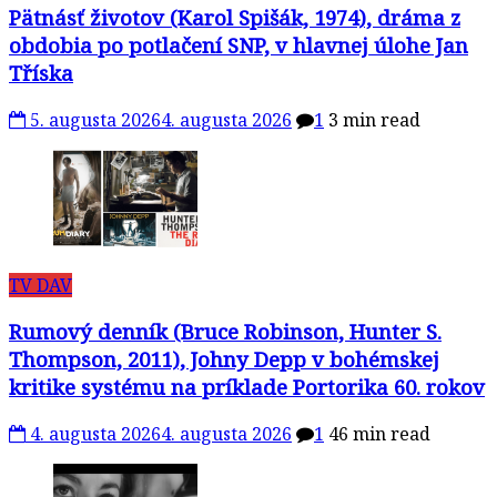
Pätnásť životov (Karol Spišák, 1974), dráma z
obdobia po potlačení SNP, v hlavnej úlohe Jan
Tříska
5. augusta 2026
4. augusta 2026
1
3 min read
TV DAV
Rumový denník (Bruce Robinson, Hunter S.
Thompson, 2011), Johny Depp v bohémskej
kritike systému na príklade Portorika 60. rokov
4. augusta 2026
4. augusta 2026
1
46 min read