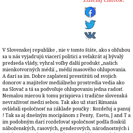
V Slovenskej republike , nie v tomto štáte, ako s obľubou
sa u nás vyjadrujú viacerí politici a veľakrát aj bývalý
predseda vlády, vyhral voľby ďalší produkt „našich
mienkotvorných médií „ médií masového ohlupovania.
A darí sa im. Dobre zaplatení presstitúti od svojich
donorov a majiteľov mediálneho prostredia vedia ako
na Slovač a tá sa podvoľuje ohlupovaniu jedna radosť.
Nemalou mierou k tomu prispieva i tradične slovenská
nevraživosť medzi sebou. Tak ako už starí Rímania
ovládali spoločnosť na základe poučky : Rozdeľuj a panuj
! Tak sa aj dnešným mocipánom z Penty, Esetu, J and T a
im podobným darí rozdeľovať spoločnosť podľa floskúl
náboženských, rasových, genderových, národnostných i