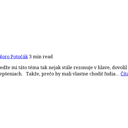
Noro Potočák
3 min read
eďže mi táto téma tak nejak stále rezonuje v hlave, dovoli
lepšeniach. Takže, prečo by mali vlastne chodiť ľudia…
Čít