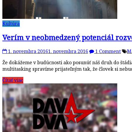
Kultúra
Verím v neobmedzený potenciál rozv
1. novembra 2016
1. novembra 2016
1 Comment
M
Že dokážeme v budúcnosti ako posunúť náš druh do štádi
multitasking spravíme prijateľným tak, že človek si ne
Čítať viac