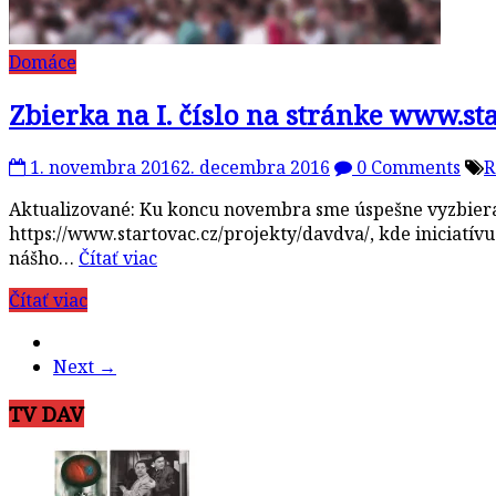
Domáce
Zbierka na I. číslo na stránke www.st
1. novembra 2016
2. decembra 2016
0 Comments
R
Aktualizované: Ku koncu novembra sme úspešne vyzbieral
https://www.startovac.cz/projekty/davdva/, kde iniciatív
nášho…
Čítať viac
Čítať viac
Next →
TV DAV