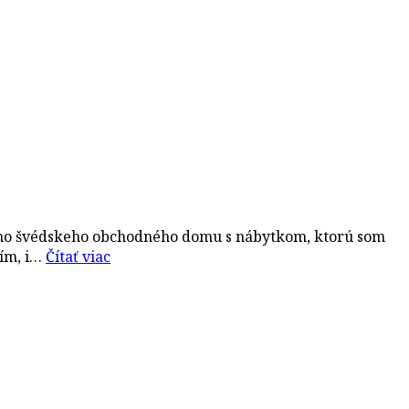
ého švédskeho obchodného domu s nábytkom, ktorú som
pím, i…
Čítať viac