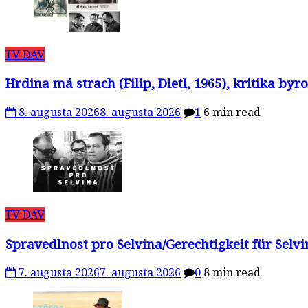
TV DAV
Hrdina má strach (Filip, Dietl, 1965), kritika b
8. augusta 2026
8. augusta 2026
1
6 min read
TV DAV
Spravedlnost pro Selvina/Gerechtigkeit für Selv
7. augusta 2026
7. augusta 2026
0
8 min read