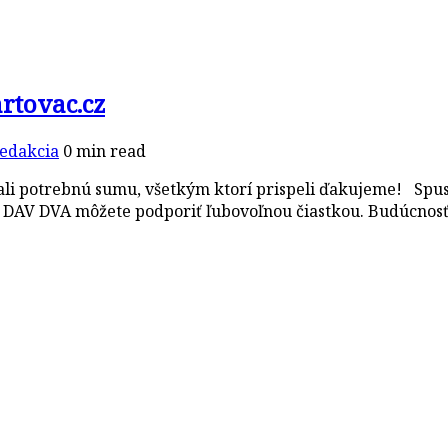
artovac.cz
edakcia
0 min read
i potrebnú sumu, všetkým ktorí prispeli ďakujeme! Spust
u DAV DVA môžete podporiť ľubovoľnou čiastkou. Budúcnosť 