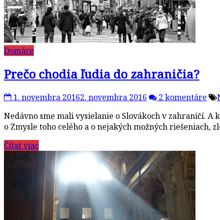
Domáce
Prečo chodia ľudia do zahraničia?
1. novembra 2016
2. novembra 2016
2 komentáre
Nedávno sme mali vysielanie o Slovákoch v zahraničí. A k
o Zmysle toho celého a o nejakých možných riešeniach, z
Čítať viac