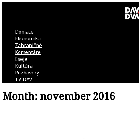
Skip
to
content
Domáce
DAV
Ekonomika
Zahraničné
DVA
Komentáre
Eseje
–
Kultúra
Rozhovory
kultúrno-
TV DAV
Month:
november 2016
politická
revue