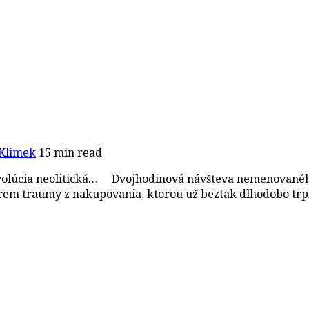
Klimek
15 min read
 revolúcia neolitická… Dvojhodinová návšteva nemenovan
krem traumy z nakupovania, ktorou už beztak dlhodobo tr