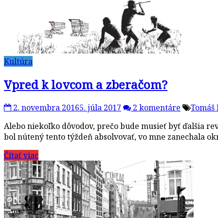
Kultúra
Vpred k lovcom a zberačom?
2. novembra 2016
5. júla 2017
2 komentáre
Tomáš 
Alebo niekoľko dôvodov, prečo bude musieť byť ďalšia
bol nútený tento týždeň absolvovať, vo mne zanechala o
Čítať viac