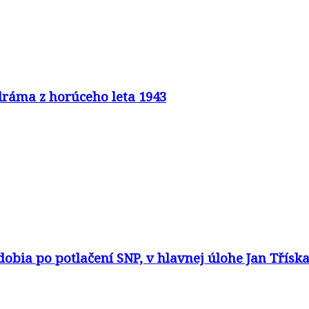
 dráma z horúceho leta 1943
dobia po potlačení SNP, v hlavnej úlohe Jan Třísk