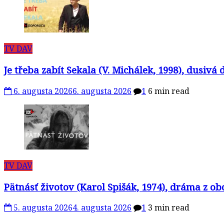
TV DAV
Je třeba zabít Sekala (V. Michálek, 1998), dusivá
6. augusta 2026
6. augusta 2026
1
6 min read
TV DAV
Pätnásť životov (Karol Spišák, 1974), dráma z ob
5. augusta 2026
4. augusta 2026
1
3 min read