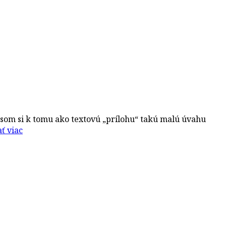
l som si k tomu ako textovú „prílohu“ takú malú úvahu
ať viac