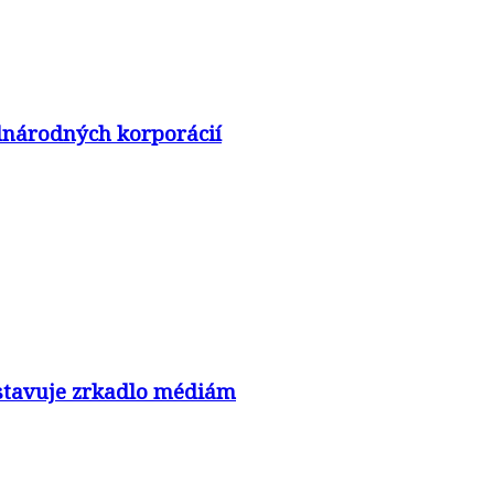
adnárodných korporácií
nastavuje zrkadlo médiám