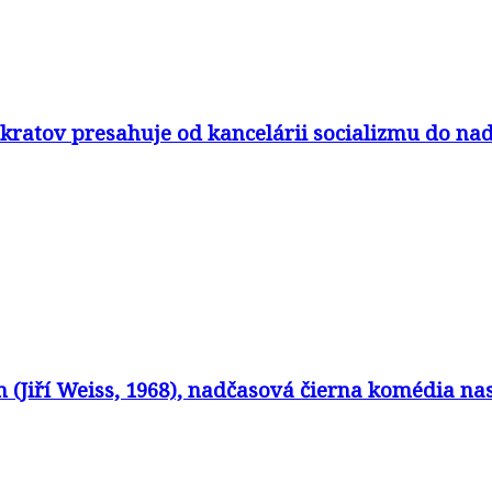
yrokratov presahuje od kancelárii socializmu do n
in (Jiří Weiss, 1968), nadčasová čierna komédia 