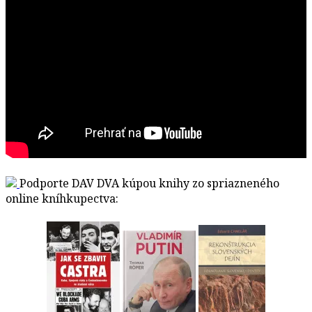
Podporte DAV DVA kúpou knihy zo spriazneného
online kníhkupectva: