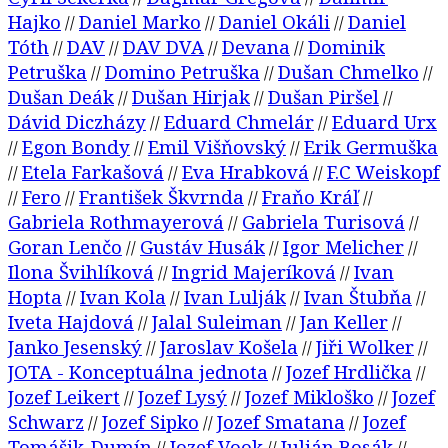
Tóth
DAV
DAV DVA
Devana
Dominik
//
//
//
//
Petruška
Domino Petruška
Dušan Chmelko
//
//
//
Dušan Deák
Dušan Hirjak
Dušan Piršel
//
//
//
Dávid Diczházy
Eduard Chmelár
Eduard Urx
//
//
Egon Bondy
Emil Višňovský
Erik Germuška
//
//
//
Etela Farkašová
Eva Hrabková
F.C Weiskopf
//
//
//
Fero
František Škvrnda
Fraňo Kráľ
//
//
//
//
Gabriela Rothmayerová
Gabriela Turisová
//
//
Goran Lenčo
Gustáv Husák
Igor Melicher
//
//
//
Ilona Švihlíková
Ingrid Majeríková
Ivan
//
//
Hopta
Ivan Kola
Ivan Lulják
Ivan Štubňa
//
//
//
//
Iveta Hajdová
Jalal Suleiman
Jan Keller
//
//
//
Janko Jesenský
Jaroslav Košela
Jiři Wolker
//
//
//
JOTA - Konceptuálna jednota
Jozef Hrdlička
//
//
Jozef Leikert
Jozef Lysý
Jozef Mikloško
Jozef
//
//
//
Schwarz
Jozef Sipko
Jozef Smatana
Jozef
//
//
//
Tomášik-Dumín
Jozef Vook
Julián Bosák
//
//
//
Juraj Blanár
Juraj Draxler
Juraj Janošovský
//
//
//