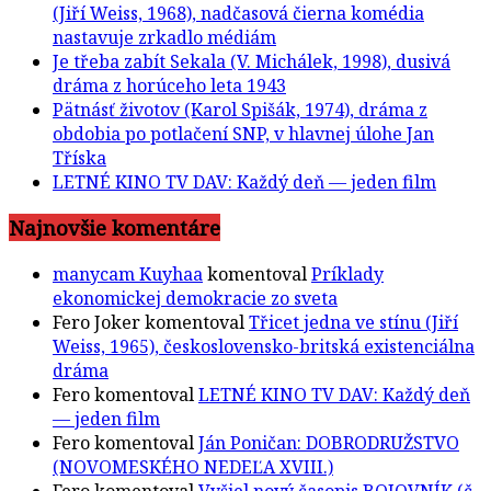
Je třeba zabít Sekala (V. Michálek, 1998), dusivá
dráma z horúceho leta 1943
Pätnásť životov (Karol Spišák, 1974), dráma z
obdobia po potlačení SNP, v hlavnej úlohe Jan
Tříska
LETNÉ KINO TV DAV: Každý deň — jeden film
Najnovšie komentáre
manycam Kuyhaa
komentoval
Príklady
ekonomickej demokracie zo sveta
Fero Joker
komentoval
Třicet jedna ve stínu (Jiří
Weiss, 1965), československo-britská existenciálna
dráma
Fero
komentoval
LETNÉ KINO TV DAV: Každý deň
— jeden film
Fero
komentoval
Ján Poničan: DOBRODRUŽSTVO
(NOVOMESKÉHO NEDEĽA XVIII.)
Fero
komentoval
Vyšiel nový časopis BOJOVNÍK (č.
6/2026): Spomienka na Kalište, zmeny v SZPB a