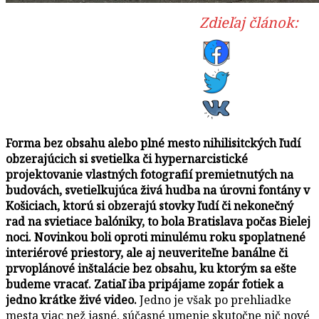
Zdieľaj článok:
Forma bez obsahu alebo plné mesto nihilisitckých ľudí
obzerajúcich si svetielka či hypernarcistické
projektovanie vlastných fotografií premietnutých na
budovách, svetielkujúca živá hudba na úrovni fontány v
Košiciach, ktorú si obzerajú stovky ľudí či nekonečný
rad na svietiace balóniky, to bola Bratislava počas Bielej
noci. Novinkou boli oproti minulému roku spoplatnené
interiérové priestory, ale aj neuveriteľne banálne či
prvoplánové inštalácie bez obsahu, ku ktorým sa ešte
budeme vracať. Zatiaľ iba pripájame zopár fotiek a
jedno krátke živé video.
Jedno je však po prehliadke
mesta viac než jasné, súčasné umenie skutočne nič nové