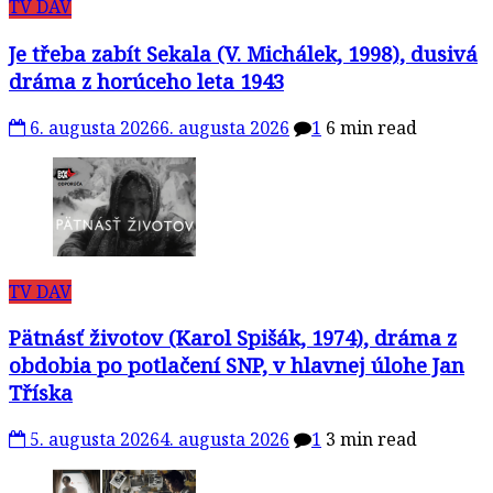
Je třeba zabít Sekala (V. Michálek, 1998), dusivá
dráma z horúceho leta 1943
6. augusta 2026
6. augusta 2026
1
6 min read
TV DAV
Pätnásť životov (Karol Spišák, 1974), dráma z
obdobia po potlačení SNP, v hlavnej úlohe Jan
Tříska
5. augusta 2026
4. augusta 2026
1
3 min read