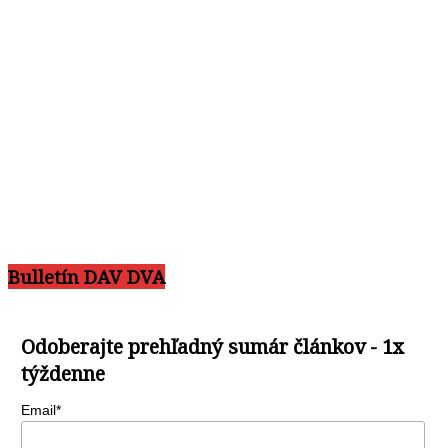
Bulletín DAV DVA
Odoberajte prehľadný sumár článkov - 1x
týždenne
Email*