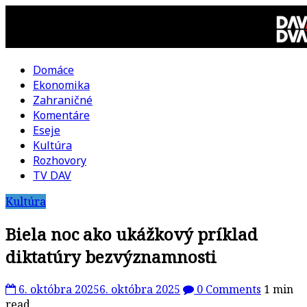
Skip
to
content
Domáce
DAV
Ekonomika
Zahraničné
DVA
Komentáre
Eseje
–
Kultúra
Rozhovory
kultúrno-
TV DAV
Kultúra
politická
Biela noc ako ukážkový príklad
revue
diktatúry bezvýznamnosti
6. októbra 2025
6. októbra 2025
0 Comments
1 min
read