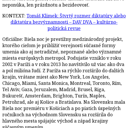
neponúka, len prázdnotu a bezideovosť.
KONTEXT:
Tomáš Klimek: Štvrtý rozmer diktatúry alebo
diktatúra bezvýznamnosti – DAV DVA – kultúrno-
politická revue
Oficiálne: Biela noc je prestížny medzinárodný projekt,
ktorého cieľom je priblížiť verejnosti súčasné formy
umenia ako aj netradičné, nepoznané alebo významné
miesta európskych metropol. Podujatie vzniklo v roku
2002 v Paríži a v roku 2013 ho navštívilo už viac ako dva
a pol milióna ľudí. Z Paríža sa rýchlo rozšírilo do ďalších
krajín, vrátane miest ako New York, Los Angeles,
Chicago, Miami, Santa Monica, Montreal, Toronto, Rím,
Tel Aviv, Gaza, Jeruzalem, Madrid, Brusel, Riga,
Bukurešť, Amsterdam, Brighton, Turín, Naples,
Petrohrad, ale aj Košice a Bratislava. Na Slovensku mala
Biela noc premiéru v Košiciach a po piatich úspešných
ročníkoch na východnom Slovensku sa rozšírila do
hlavného mesta spájajúc východ a západ krajiny
súčasným umením.