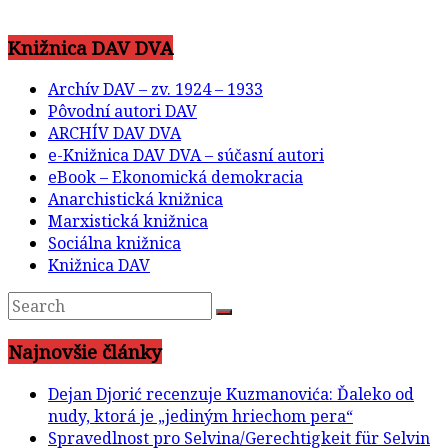
Knižnica DAV DVA
Archív DAV – zv. 1924 – 1933
Pôvodní autori DAV
ARCHÍV DAV DVA
e-Knižnica DAV DVA – súčasní autori
eBook – Ekonomická demokracia
Anarchistická knižnica
Marxistická knižnica
Sociálna knižnica
Knižnica DAV
Najnovšie články
Dejan Djorić recenzuje Kuzmanovića: Ďaleko od
nudy, ktorá je „jediným hriechom pera“
Spravedlnost pro Selvina/Gerechtigkeit für Selvin
(Jiří Weiss, 1968), nadčasová čierna komédia
nastavuje zrkadlo médiám