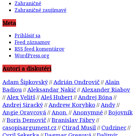
Meta
Prihlásiť sa
Feed záznamov
RSS feed komentárov
WordPress.org
Autori a diskutéri
Adam Šipkovský
Adrián Ondrovič
Alain
//
//
Badiou
Aleksandar Nakić
Alexander Riabov
//
//
Alex Velitš
Aleš Hubert
Andrej Bóna
//
//
//
//
Andrej Siracký
Andrew Korybko
Andy
//
//
//
Angie Oravcová
Anon.
Anonymné
Bojovník
//
//
//
Boris Demovič
Branislav Fábry
//
//
//
casopisargument.cz
Ctirad Musil
Cudzinec
//
//
//
Cyril Sekerka
Dagmar Gregová
Dalimír
//
//
Hajko
Daniel Marko
Daniel Okáli
Daniel
//
//
//