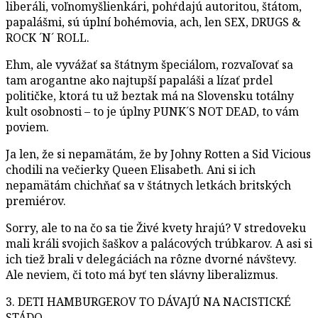
liberáli, voľnomyšlienkári, pohŕdajú autoritou, štátom,
papalášmi, sú úplní bohémovia, ach, len SEX, DRUGS &
ROCK ´N´ ROLL.
Ehm, ale vyvážať sa štátnym špeciálom, rozvaľovať sa
tam arogantne ako najtupší papaláši a lízať prdel
političke, ktorá tu už beztak má na Slovensku totálny
kult osobnosti – to je úplny PUNK´S NOT DEAD, to vám
poviem.
Ja len, že si nepamätám, že by Johny Rotten a Sid Vicious
chodili na večierky Queen Elisabeth. Ani si ich
nepamätám chichňať sa v štátnych letkách britských
premiérov.
Sorry, ale to na čo sa tie Živé kvety hrajú? V stredoveku
mali králi svojich šaškov a palácových trúbkarov. A asi si
ich tiež brali v delegáciách na rôzne dvorné návštevy.
Ale neviem, či toto má byť ten slávny liberalizmus.
3. DETI HAMBURGEROV TO DÁVAJÚ NA NACISTICKÉ
STÁDO