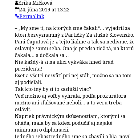
Erika Mičková
24. júna 2019 at 13:22
Permalink
– „My sme tí, na ktorých sme čakali“… vyjadril sa
ktosi bezvýznamný z Partičky Za slušné Slovensko.
Pani Čaputová je z tejto liahne a tak sa nedivme, že
oslavuje samu seba. Ona je predsa tiež tá, na ktorú
čakala… a dočkala sa…
Nie každý-á si na ulici vykváka hneď úrad
prezidenta!
Eset a všetci nesvätí pri nej stáli, možno sa na tom
aj podieľali.
Tak kto iný by si to zaslúžil viac?
Veď možno aj voľby vyhrala, podľa prokurátora
možno ani sfalšované neboli… a to veru treba
osláviť.
Napriek právnickým skúsenostiam, ktorými sa
oháňa, mala by sa kdesi podučiť aj nejaké
minimum o diplomacii.
Jedného sebastredného sme sa zbavili a hľa, noví