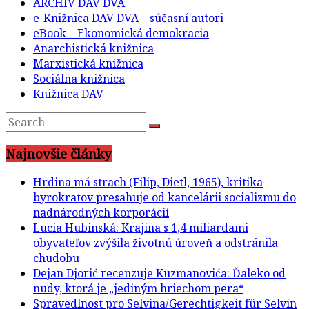
ARCHÍV DAV DVA
e-Knižnica DAV DVA – súčasní autori
eBook – Ekonomická demokracia
Anarchistická knižnica
Marxistická knižnica
Sociálna knižnica
Knižnica DAV
Najnovšie články
Hrdina má strach (Filip, Dietl, 1965), kritika
byrokratov presahuje od kancelárii socializmu do
nadnárodných korporácií
Lucia Hubinská: Krajina s 1,4 miliardami
obyvateľov zvýšila životnú úroveň a odstránila
chudobu
Dejan Djorić recenzuje Kuzmanovića: Ďaleko od
nudy, ktorá je „jediným hriechom pera“
Spravedlnost pro Selvina/Gerechtigkeit für Selvin