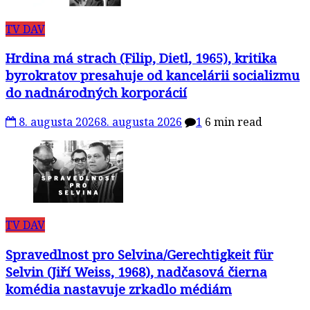
TV DAV
Hrdina má strach (Filip, Dietl, 1965), kritika
byrokratov presahuje od kancelárii socializmu
do nadnárodných korporácií
8. augusta 2026
8. augusta 2026
1
6 min read
TV DAV
Spravedlnost pro Selvina/Gerechtigkeit für
Selvin (Jiří Weiss, 1968), nadčasová čierna
komédia nastavuje zrkadlo médiám