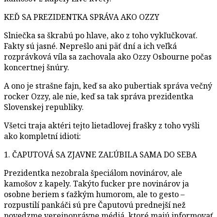
KEĎ SA PREZIDENTKA SPRÁVA AKO OZZY
Slniečka sa škrabú po hlave, ako z toho vykľučkovať.
Fakty sú jasné. Neprešlo ani päť dní a ich veľká
rozprávková víla sa zachovala ako Ozzy Osbourne počas
koncertnej šnúry.
A ono je strašne fajn, keď sa ako pubertiak správa večný
rocker Ozzy, ale nie, keď sa tak správa prezidentka
Slovenskej republiky.
Všetci traja aktéri tejto lietadlovej frašky z toho vyšli
ako kompletní idioti:
1. ČAPUTOVÁ SA ZJAVNE ZAĽÚBILA SAMA DO SEBA
Prezidentka nezobrala špeciálom novinárov, ale
kamošov z kapely. Takýto fucker pre novinárov ja
osobne beriem s ťažkým humorom, ale to gesto –
rozpustilí pankáči sú pre Čaputovú prednejší než
povedzme verejnoprávne médiá, ktoré majú informovať