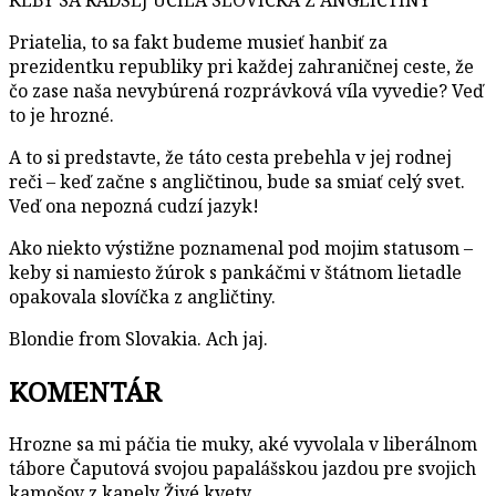
Priatelia, to sa fakt budeme musieť hanbiť za
prezidentku republiky pri každej zahraničnej ceste, že
čo zase naša nevybúrená rozprávková víla vyvedie? Veď
to je hrozné.
A to si predstavte, že táto cesta prebehla v jej rodnej
reči – keď začne s angličtinou, bude sa smiať celý svet.
Veď ona nepozná cudzí jazyk!
Ako niekto výstižne poznamenal pod mojim statusom –
keby si namiesto žúrok s pankáčmi v štátnom lietadle
opakovala slovíčka z angličtiny.
Blondie from Slovakia. Ach jaj.
KOMENTÁR
Hrozne sa mi páčia tie muky, aké vyvolala v liberálnom
tábore Čaputová svojou papalášskou jazdou pre svojich
kamošov z kapely Živé kvety.