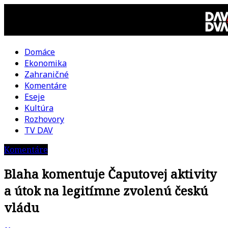
Skip
to
content
Domáce
DAV
Ekonomika
Zahraničné
DVA
Komentáre
Eseje
–
Kultúra
Rozhovory
kultúrno-
TV DAV
Komentáre
politická
Blaha komentuje Čaputovej aktivity
revue
a útok na legitímne zvolenú českú
vládu