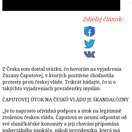
Zdieľaj článok:
Z Česka som dostal otázku, čo hovorím na vyjadrenia
Zuzany Čaputovej, v ktorých pozitívne zhodnotila
protesty proti českej vláde. Trikrát hádajte, čo si o
takýchto vyjadreniach prezidentky myslím.
ČAPUTOVEJ ÚTOK NA ČESKÚ VLÁDU JE ŠKANDALÓZNY
„Je to naprosto očividná podpora a útok na legitimně
zvolenou českou vládu. Čaputová se neumí odpoutat od
své sluníčkářské komunity a její chování připomíná
pubertálního pankáče, nikoli prezidentku, která má