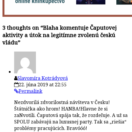
3 thoughts on “
Blaha komentuje Čaputovej
aktivity a útok na legitímne zvolenú českú
vládu
”
Slavomíra Kotrádyová
22. júna 2019 at 22:55
Permalink
Nezdvorilá zdvorilostná návšteva v Česku!
Štátnička ako hrom! HANBA!Hlavne že si
zaNvotili. Čaputová spája tak, že rozdeľuje. A už sa
SPOLU zabávajú na luxusnej party. Tak sa „riešia“
problémy pracujúcich. Bravóóó!