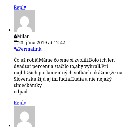
Reply
Milan
23. júna 2019 at 12:42
Permalink
Čo už robiť.Máme čo sme si zvolili.Bolo ich len
dvadsať percent a stačilo to,aby vyhrali.Pri
najbližších parlamentných voľbách ukážme,že na
Slovensku žijú aj iní ľudia.Ľudia a nie nejaký
slniečkársky
odpad.
Reply