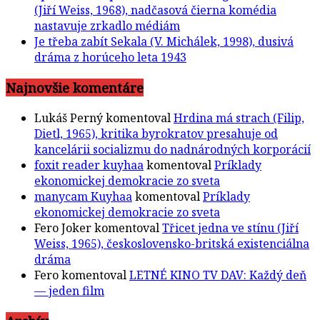
(Jiří Weiss, 1968), nadčasová čierna komédia
nastavuje zrkadlo médiám
Je třeba zabít Sekala (V. Michálek, 1998), dusivá
dráma z horúceho leta 1943
Najnovšie komentáre
Lukáš Perný
komentoval
Hrdina má strach (Filip,
Dietl, 1965), kritika byrokratov presahuje od
kancelárii socializmu do nadnárodných korporácií
foxit reader kuyhaa
komentoval
Príklady
ekonomickej demokracie zo sveta
manycam Kuyhaa
komentoval
Príklady
ekonomickej demokracie zo sveta
Fero Joker
komentoval
Třicet jedna ve stínu (Jiří
Weiss, 1965), československo-britská existenciálna
dráma
Fero
komentoval
LETNÉ KINO TV DAV: Každý deň
— jeden film