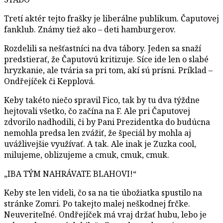
Tretí aktér tejto frašky je liberálne publikum. Čaputovej
fanklub. Známy tiež ako – deti hamburgerov.
Rozdelili sa nešťastníci na dva tábory. Jeden sa snaží
predstierať, že Čaputovú kritizuje. Síce ide len o slabé
hryzkanie, ale tvária sa pri tom, akí sú prísni. Príklad –
Ondřejíček či Kepplová.
Keby takéto niečo spravil Fico, tak by tu dva týždne
hejtovali všetko, čo začína na F. Ale pri Čaputovej
zdvorilo nadhodili, či by Pani Prezidentka do budúcna
nemohla predsa len zvážiť, že špeciál by mohla aj
uvážlivejšie využívať. A tak. Ale inak je Zuzka cool,
milujeme, oblizujeme a cmuk, cmuk, cmuk.
„IBA TÝM NAHRÁVATE BLAHOVI!“
Keby ste len videli, čo sa na tie úbožiatka spustilo na
stránke Zomri. Po takejto malej neškodnej frčke.
Neuveriteľné. Ondřejíček má vraj držať hubu, lebo je