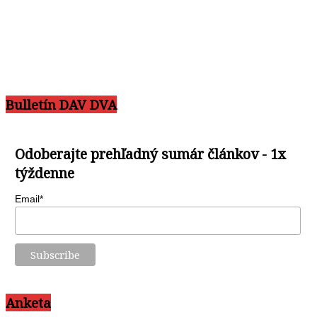
Bulletín DAV DVA
Odoberajte prehľadný sumár článkov - 1x
týždenne
Email*
Anketa