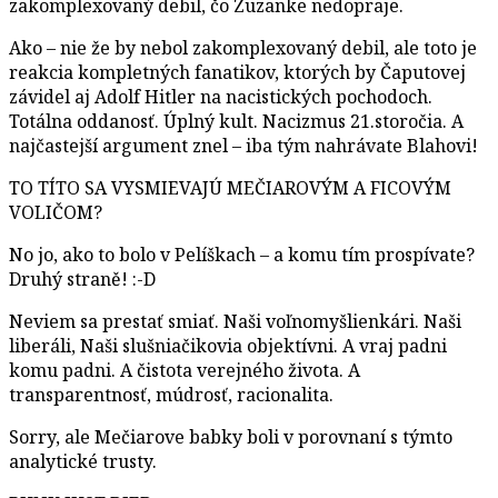
zakomplexovaný debil, čo Zuzanke nedopraje.
Ako – nie že by nebol zakomplexovaný debil, ale toto je
reakcia kompletných fanatikov, ktorých by Čaputovej
závidel aj Adolf Hitler na nacistických pochodoch.
Totálna oddanosť. Úplný kult. Nacizmus 21.storočia. A
najčastejší argument znel – iba tým nahrávate Blahovi!
TO TÍTO SA VYSMIEVAJÚ MEČIAROVÝM A FICOVÝM
VOLIČOM?
No jo, ako to bolo v Pelíškach – a komu tím prospívate?
Druhý straně! :-D
Neviem sa prestať smiať. Naši voľnomyšlienkári. Naši
liberáli, Naši slušniačikovia objektívni. A vraj padni
komu padni. A čistota verejného života. A
transparentnosť, múdrosť, racionalita.
Sorry, ale Mečiarove babky boli v porovnaní s týmto
analytické trusty.