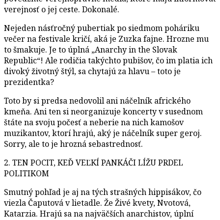
verejnosť o jej ceste. Dokonalé.
Nejeden násťročný pubertiak po siedmom poháriku
večer na festivale kričí, aká je Zuzka fajne. Hrozne mu
to šmakuje. Je to úplná „Anarchy in the Slovak
Republic“! Ale rodičia takýchto pubišov, čo im platia ich
divoký životný štýl, sa chytajú za hlavu – toto je
prezidentka?
Toto by si predsa nedovolil ani náčelník afrického
kmeňa. Ani ten si neorganizuje koncerty v susednom
štáte na svoju počesť a neberie na nich kamošov
muzikantov, ktorí hrajú, aký je náčelník super geroj.
Sorry, ale to je hrozná sebastrednosť.
2. TEN POCIT, KEĎ VEĽKÍ PANKÁČI LÍŽU PRDEL
POLITIKOM
Smutný pohľad je aj na tých strašných hippisákov, čo
viezla Čaputová v lietadle. Že Živé kvety, Nvotová,
Katarzia. Hrajú sa na najväčších anarchistov, úplní