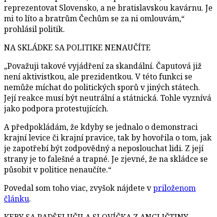
reprezentovat Slovensko, a ne bratislavskou kavárnu. Je
mi to líto a bratrům Čechům se za ni omlouvám,“
prohlásil politik.
NA SKLÁDKE SA POLITIKE NENAUČÍTE
„Považuji takové vyjádření za skandální. Čaputová již
není aktivistkou, ale prezidentkou. V této funkci se
nemůže míchat do politických sporů v jiných státech.
Její reakce musí být neutrální a státnická. Tohle vyznívá
jako podpora protestujících.
A předpokládám, že kdyby se jednalo o demonstraci
krajní levice či krajní pravice, tak by hovořila o tom, jak
je zapotřebí být zodpovědný a neposlouchat lidi. Z její
strany je to falešné a trapné. Je zjevné, že na skládce se
působit v politice nenaučíte.“
Povedal som toho viac, zvyšok nájdete v
priloženom
článku
.
KEBY SA RADŠEJ UČILA SLOVÍČKA Z ANGLIČTINY