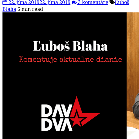
22. júna 2019
22. júna 2019
3 komentáre
Ľuboš
Blaha
6 min read