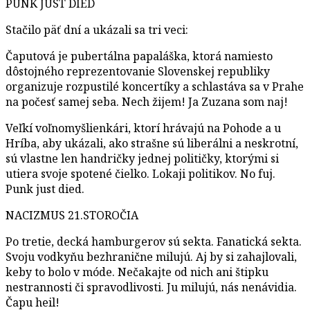
PUNK JUST DIED
Stačilo päť dní a ukázali sa tri veci:
Čaputová je pubertálna papaláška, ktorá namiesto
dôstojného reprezentovanie Slovenskej republiky
organizuje rozpustilé koncertíky a schlastáva sa v Prahe
na počesť samej seba. Nech žijem! Ja Zuzana som naj!
Veľkí voľnomyšlienkári, ktorí hrávajú na Pohode a u
Hríba, aby ukázali, ako strašne sú liberálni a neskrotní,
sú vlastne len handričky jednej političky, ktorými si
utiera svoje spotené čielko. Lokaji politikov. No fuj.
Punk just died.
NACIZMUS 21.STOROČIA
Po tretie, decká hamburgerov sú sekta. Fanatická sekta.
Svoju vodkyňu bezhranične milujú. Aj by si zahajlovali,
keby to bolo v móde. Nečakajte od nich ani štipku
nestrannosti či spravodlivosti. Ju milujú, nás nenávidia.
Čapu heil!