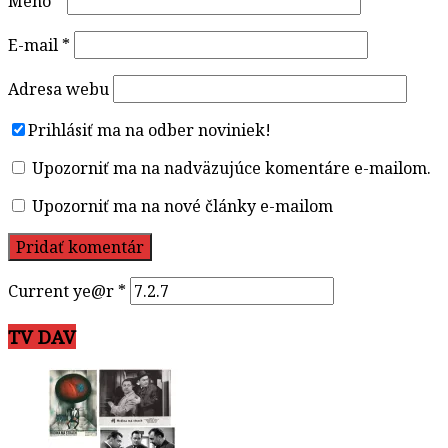
Meno
*
E-mail
*
Adresa webu
Prihlásiť ma na odber noviniek!
Upozorniť ma na nadväzujúce komentáre e-mailom.
Upozorniť ma na nové články e-mailom
Current ye@r
*
TV DAV