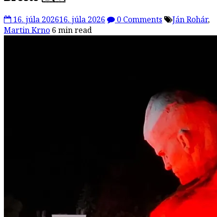
16. júla 2026
16. júla 2026
0 Comments
Ján Rohár
,
Martin Krno
6 min read