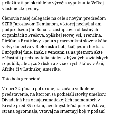
príležitosti polokrúhleho výročia vypuknutia Veľkej
vlasteneckej vojny.
Členovia našej delegácie na čele s novým predsedom
SZPB Jaroslavom Demianom, v ktorej nechýbal ani
podpredseda Ján Rohár a zástupcovia oblastných
organizácií z Prešova, Spišskej Novej Vsi, Trenčína,
Piešťan a Bratislavy, spolu s pracovníkmi slovenského
veľvyslanectva v Bielorusku boli, žiaľ, jediní hostia z
Európskej únie. Inak, s vencami sa na pietnom akte
zúčastnili predstavitelia nielen z bývalých sovietskych
republík, ale aj zo Srbska a z viacerých štátov v Ázii,
Afrike či v Latinskej Amerike.
Toto bola genocída!
V noci 22. júna o pol druhej sa začalo veľkolepé
predstavenie, na ktorom sa podieľali stovky umelcov.
Divadelná hra o najdramatickejších momentoch v
Breste pred 85 rokmi, neodmysliteľná pieseň Vstavaj,
strana ogromnaja, vstavaj na smertnyj boj! v podaní