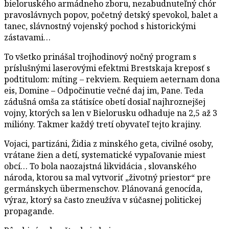
bieloruského armádneho zboru, nezabudnuteľný chór
pravoslávnych popov, početný detský spevokol, balet a
tanec, slávnostný vojenský pochod s historickými
zástavami…
To všetko prinášal trojhodinový nočný program s
príslušnými laserovými efektmi Brestskaja kreposť s
podtitulom: míting – rekviem. Requiem aeternam dona
eis, Domine – Odpočinutie večné daj im, Pane. Teda
zádušná omša za státisíce obetí dosiaľ najhroznejšej
vojny, ktorých sa len v Bielorusku odhaduje na 2,5 až 3
milióny. Takmer každý tretí obyvateľ tejto krajiny.
Vojaci, partizáni, Židia z minského geta, civilné osoby,
vrátane žien a detí, systematické vypaľovanie miest
obcí… To bola naozajstná likvidácia , slovanského
národa, ktorou sa mal vytvoriť „životný priestor“ pre
germánskych übermenschov. Plánovaná genocída,
výraz, ktorý sa často zneužíva v súčasnej politickej
propagande.