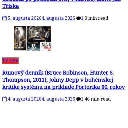
Tříska
5. augusta 2026
4. augusta 2026
1
3 min read
TV DAV
Rumový denník (Bruce Robinson, Hunter S.
Thompson, 2011), Johny Depp v bohémskej
kritike systému na príklade Portorika 60. rokov
4. augusta 2026
4. augusta 2026
1
46 min read