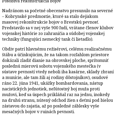
Pôsobivá rekonštrukcia bojov
Nadránom sa početné obecenstvo presunulo na severné
– Kobrynské predmostie, ktoré sa stalo dejiskom
masovej rekonštrukcie bojov o Brestskú pevnosť.
Predstavilo sa v nej vyše 900 ľudí, vrátane členov klubov
vojenskej histórie zo zahraničia a súdobej vojenskej
techniky (fungujúci nemecký tank či lietadlo).
Obdiv patrí hlavnému režisérovi, celému realizačnému
štábu a účinkujúcim, že na takom rozľahlom priestore
dokázali zladiť dianie na obrovskej ploche, sprítomniť
poslednú mierovú sobotu vojenského mestečka (v
sústave pevností vtedy neboli iba kasárne, sklady zbraní
a munície, ale tam žili aj rodiny dôstojníkov), osudové
ráno 22. júna 1941, ukážky bombardovania, nástup
nacistických jednotiek, neľútostný boj muža proti
mužovi, keď sa úspech prikláňal raz na jednu, inokedy
na druhú stranu, nútený odchod žien s deťmi pod bielou
zástavou do zajatia, až po posledné záblesky vyše
mesačných bojov v ruinách pevnosti.