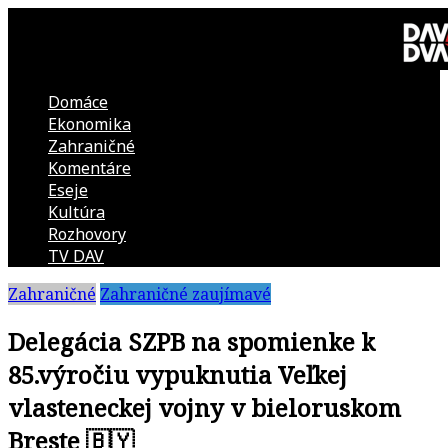
Skip
to
content
Domáce
DAV
Ekonomika
Zahraničné
DVA
Komentáre
Eseje
–
Kultúra
Rozhovory
kultúrno-
TV DAV
Zahraničné
Zahraničné zaujímavé
politická
Delegácia SZPB na spomienke k
revue
85.výročiu vypuknutia Veľkej
vlasteneckej vojny v bieloruskom
Breste 🇧🇾