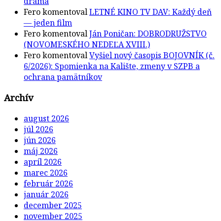
dráma
Fero
komentoval
LETNÉ KINO TV DAV: Každý deň
— jeden film
Fero
komentoval
Ján Poničan: DOBRODRUŽSTVO
(NOVOMESKÉHO NEDEĽA XVIII.)
Fero
komentoval
Vyšiel nový časopis BOJOVNÍK (č.
6/2026): Spomienka na Kalište, zmeny v SZPB a
ochrana pamätníkov
Archív
august 2026
júl 2026
jún 2026
máj 2026
apríl 2026
marec 2026
február 2026
január 2026
december 2025
november 2025