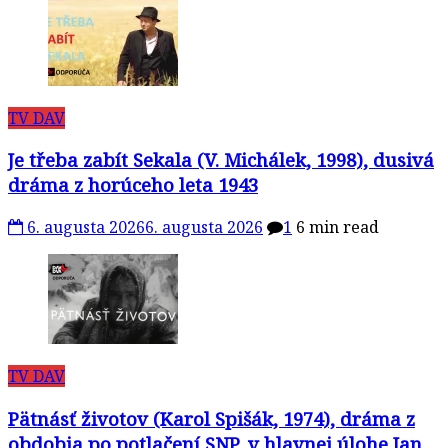
TV DAV
Je třeba zabít Sekala (V. Michálek, 1998), dusivá
dráma z horúceho leta 1943
6. augusta 2026
6. augusta 2026
1
6 min read
TV DAV
Pätnásť životov (Karol Spišák, 1974), dráma z
obdobia po potlačení SNP, v hlavnej úlohe Jan