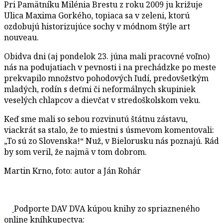
Pri Pamätníku Milénia Brestu z roku 2009 ju križuje
Ulica Maxima Gorkého, topiaca sa v zeleni, ktorú
ozdobujú historizujúce sochy v módnom štýle art
nouveau.
Obidva dni (aj pondelok 23. júna mali pracovné voľno)
nás na podujatiach v pevnosti i na prechádzke po meste
prekvapilo množstvo pohodových ľudí, predovšetkým
mladých, rodín s deťmi či neformálnych skupiniek
veselých chlapcov a dievčat v stredoškolskom veku.
Keď sme mali so sebou rozvinutú štátnu zástavu,
viackrát sa stalo, že to miestni s úsmevom komentovali:
„To sú zo Slovenska!“ Nuž, v Bielorusku nás poznajú. Rád
by som veril, že najmä v tom dobrom.
Martin Krno, foto: autor a Ján Rohár
Podporte DAV DVA kúpou knihy zo spriazneného
online kníhkupectva: