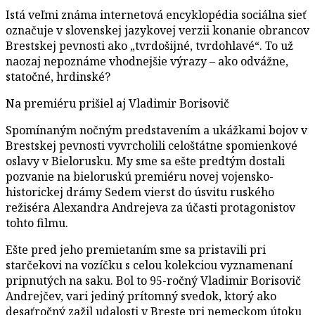
Istá veľmi známa internetová encyklopédia sociálna sieť
označuje v slovenskej jazykovej verzii konanie obrancov
Brestskej pevnosti ako „tvrdošijné, tvrdohlavé“. To už
naozaj nepoznáme vhodnejšie výrazy – ako odvážne,
statočné, hrdinské?
Na premiéru prišiel aj Vladimir Borisovič
Spomínaným nočným predstavením a ukážkami bojov v
Brestskej pevnosti vyvrcholili celoštátne spomienkové
oslavy v Bielorusku. My sme sa ešte predtým dostali
pozvanie na bieloruskú premiéru novej vojensko-
historickej drámy Sedem vierst do úsvitu ruského
režiséra Alexandra Andrejeva za účasti protagonistov
tohto filmu.
Ešte pred jeho premietaním sme sa pristavili pri
starčekovi na vozíčku s celou kolekciou vyznamenaní
pripnutých na saku. Bol to 95-ročný Vladimir Borisovič
Andrejčev, vari jediný prítomný svedok, ktorý ako
desaťročný zažil udalosti v Breste pri nemeckom útoku