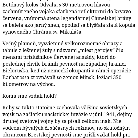
Betónový kolos Odvaha s 30-metrovou hlavou
zachmúreného vojaka sfarbená reflektormi do krvavo
červena, vnútorná stena legendárnej Chmelskej brány
sa belela ako jarný sneh, opodiaľ sa blyšťala zlatá kopula
vynoveného Chrámu sv. Mikuláša.
Večný plameň, vysvietené veľkorozmerné obrazy a
tabule z leštenej žuly s názvami „miest gerojev“ či s
menami príslušníkov Červenej armády, ktorí do
poslednej chvíle bránili pevnosť na západnej hranici
Bieloruska, keď už nemeckí okupanti v rámci operácie
Barbarossa zrovnávali so zemou Minsk, ležiaci 350
kilometrov na východ.
Komu sme vzdali hold?
Keby sa takto statočne zachovala väčšina sovietskych
vojsk na začiatku nacistickej invázie v júni 1941, dejiny
druhej svetovej vojny by sa písali celkom inak. Nie
vodcom bývalých či súčasných režimov, no skutočným
obrancom Brestskej pevnosti sme prišli vzdať hold pri