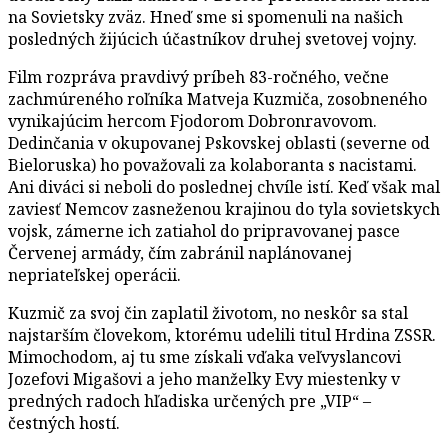
na Sovietsky zväz. Hneď sme si spomenuli na našich
posledných žijúcich účastníkov druhej svetovej vojny.
Film rozpráva pravdivý príbeh 83-ročného, večne
zachmúreného roľníka Matveja Kuzmiča, zosobneného
vynikajúcim hercom Fjodorom Dobronravovom.
Dedinčania v okupovanej Pskovskej oblasti (severne od
Bieloruska) ho považovali za kolaboranta s nacistami.
Ani diváci si neboli do poslednej chvíle istí. Keď však mal
zaviesť Nemcov zasneženou krajinou do tyla sovietskych
vojsk, zámerne ich zatiahol do pripravovanej pasce
Červenej armády, čím zabránil naplánovanej
nepriateľskej operácii.
Kuzmič za svoj čin zaplatil životom, no neskôr sa stal
najstarším človekom, ktorému udelili titul Hrdina ZSSR.
Mimochodom, aj tu sme získali vďaka veľvyslancovi
Jozefovi Migašovi a jeho manželky Evy miestenky v
predných radoch hľadiska určených pre „VIP“ –
čestných hostí.