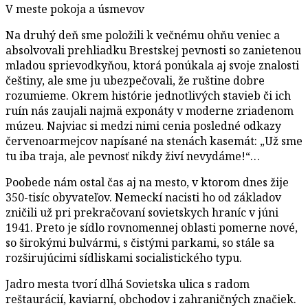
V meste pokoja a úsmevov
Na druhý deň sme položili k večnému ohňu veniec a
absolvovali prehliadku Brestskej pevnosti so zanietenou
mladou sprievodkyňou, ktorá ponúkala aj svoje znalosti
češtiny, ale sme ju ubezpečovali, že ruštine dobre
rozumieme. Okrem histórie jednotlivých stavieb či ich
ruín nás zaujali najmä exponáty v moderne zriadenom
múzeu. Najviac si medzi nimi cenia posledné odkazy
červenoarmejcov napísané na stenách kasemát: „Už sme
tu iba traja, ale pevnosť nikdy živí nevydáme!“…
Poobede nám ostal čas aj na mesto, v ktorom dnes žije
350-tisíc obyvateľov. Nemeckí nacisti ho od základov
zničili už pri prekračovaní sovietskych hraníc v júni
1941. Preto je sídlo rovnomennej oblasti pomerne nové,
so širokými bulvármi, s čistými parkami, so stále sa
rozširujúcimi sídliskami socialistického typu.
Jadro mesta tvorí dlhá Sovietska ulica s radom
reštaurácií, kaviarní, obchodov i zahraničných značiek.