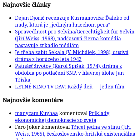
Najnovšie články
Dejan Djorić recenzuje Kuzmanovića: Ďaleko od
nudy, ktorá je „jediným hriechom pera“
Spravedlnost pro Selvina/Gerechtigkeit für Selvin
(Jiří Weiss, 1968), nadčasová čierna komédia
nastavuje zrkadlo médiám
Je třeba zabít Sekala (V. Michálek, 1998), dusivá
dráma z horúceho leta 1943
Pätnásť životov (Karol Spišák, 1974), dráma z
obdobia po potlačení SNP, v hlavnej úlohe Jan
Tříska
LETNÉ KINO TV DAV: Každý deň — jeden film
Najnovšie komentáre
manycam Kuyhaa
komentoval
Príklady
ekonomickej demokracie zo sveta
Fero Joker
komentoval
Třicet jedna ve stínu (Jiří
Weiss, 1965), československo-britská existenciálna