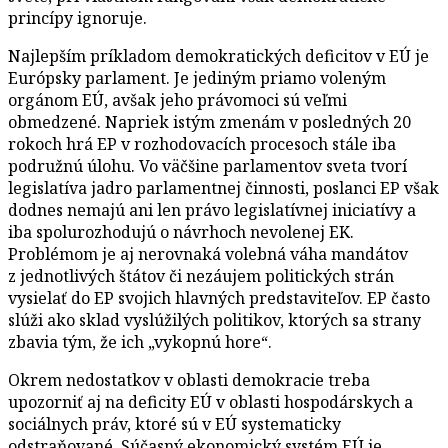
princípy ignoruje.
Najlepším príkladom demokratických deficitov v EÚ je
Európsky parlament. Je jediným priamo voleným
orgánom EÚ, avšak jeho právomoci sú veľmi
obmedzené. Napriek istým zmenám v posledných 20
rokoch hrá EP v rozhodovacích procesoch stále iba
podružnú úlohu. Vo väčšine parlamentov sveta tvorí
legislatíva jadro parlamentnej činnosti, poslanci EP však
dodnes nemajú ani len právo legislatívnej iniciatívy a
iba spolurozhodujú o návrhoch nevolenej EK.
Problémom je aj nerovnaká volebná váha mandátov
z jednotlivých štátov či nezáujem politických strán
vysielať do EP svojich hlavných predstaviteľov. EP často
slúži ako sklad vyslúžilých politikov, ktorých sa strany
zbavia tým, že ich „vykopnú hore“.
Okrem nedostatkov v oblasti demokracie treba
upozorniť aj na deficity EÚ v oblasti hospodárskych a
sociálnych práv, ktoré sú v EÚ systematicky
odstraňované. Súčasný ekonomický systém EÚ je