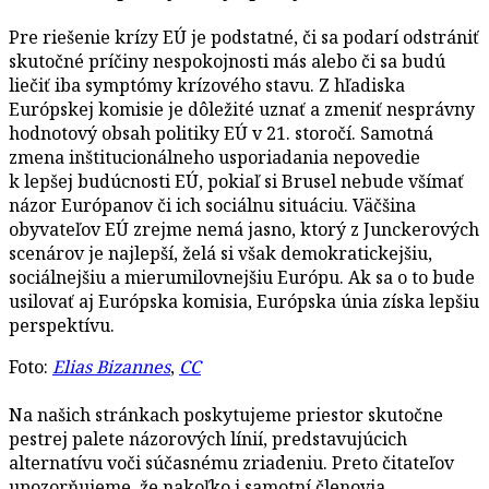
Pre riešenie krízy EÚ je podstatné, či sa podarí odstrániť
skutočné príčiny nespokojnosti más alebo či sa budú
liečiť iba symptómy krízového stavu. Z hľadiska
Európskej komisie je dôležité uznať a zmeniť nesprávny
hodnotový obsah politiky EÚ v 21. storočí. Samotná
zmena inštitucionálneho usporiadania nepovedie
k lepšej budúcnosti EÚ, pokiaľ si Brusel nebude všímať
názor Európanov či ich sociálnu situáciu. Väčšina
obyvateľov EÚ zrejme nemá jasno, ktorý z Junckerových
scenárov je najlepší, želá si však demokratickejšiu,
sociálnejšiu a mierumilovnejšiu Európu. Ak sa o to bude
usilovať aj Európska komisia, Európska únia získa lepšiu
perspektívu.
Foto:
Elias Bizannes
,
CC
Na našich stránkach poskytujeme priestor skutočne
pestrej palete názorových línií, predstavujúcich
alternatívu voči súčasnému zriadeniu. Preto čitateľov
upozorňujeme, že nakoľko i samotní členovia