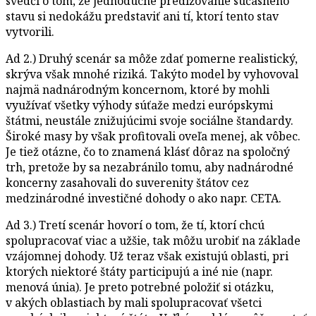
svedčí o tom, že jednoduché predlžovanie súčasného
stavu si nedokážu predstaviť ani tí, ktorí tento stav
vytvorili.
Ad 2.) Druhý scenár sa môže zdať pomerne realistický,
skrýva však mnohé riziká. Takýto model by vyhovoval
najmä nadnárodným koncernom, ktoré by mohli
využívať všetky výhody súťaže medzi európskymi
štátmi, neustále znižujúcimi svoje sociálne štandardy.
Široké masy by však profitovali oveľa menej, ak vôbec.
Je tiež otázne, čo to znamená klásť dôraz na spoločný
trh, pretože by sa nezabránilo tomu, aby nadnárodné
koncerny zasahovali do suverenity štátov cez
medzinárodné investičné dohody o ako napr. CETA.
Ad 3.) Tretí scenár hovorí o tom, že tí, ktorí chcú
spolupracovať viac a užšie, tak môžu urobiť na základe
vzájomnej dohody. Už teraz však existujú oblasti, pri
ktorých niektoré štáty participujú a iné nie (napr.
menová únia). Je preto potrebné položiť si otázku,
v akých oblastiach by mali spolupracovať všetci