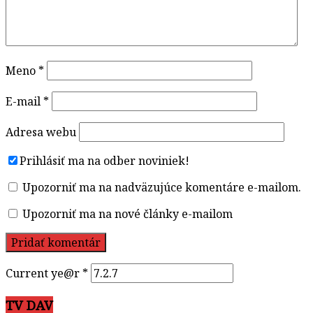
Meno
*
E-mail
*
Adresa webu
Prihlásiť ma na odber noviniek!
Upozorniť ma na nadväzujúce komentáre e-mailom.
Upozorniť ma na nové články e-mailom
Current ye@r
*
TV DAV