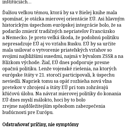
inštitúciách…
Ďalšou veľkou témou, ktorá by sa v Bielej knihe mala
spomínať, je otázka mierovej orientácie EÚ. Asi hlavným
historickým úspechom európskej integrácie bolo, že sa
podarilo zmieriť tradičných nepriateľov Francúzsko
a Nemecko. Je preto veľká škoda, že podobnú politiku
nepresadzuje EÚ aj vo vzťahu Rusku. EÚ by sa určite
mala usilovať o vytvorenie priateľských vzťahov so
svojimi najbližšími susedmi, najmä v bývalom ZSSR a na
Blízkom východe. Žiaľ, EÚ dnes podporuje presne
opačnú politiku. Lenže vojenské riešenia, na ktorých
európske štáty v 21. storočí participovali, k úspechu
neviedli. Napriek tomu sa opäť rozbieha nová vlna
pretekov v zbrojení a štáty EÚ pri tom zohrávajú
kľúčovú úlohu. Na návrat mierovej politiky do konania
EÚ dnes myslí málokto, hoci by to bolo
zrejme najdôležitejším spôsobom zabezpečenia
budúcnosti pre Európu.
Odstraňovať príčiny, nie symptómy