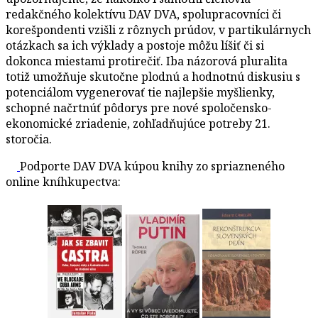
redakčného kolektívu DAV DVA, spolupracovníci či
korešpondenti vzišli z rôznych prúdov, v partikulárnych
otázkach sa ich výklady a postoje môžu líšiť či si
dokonca miestami protirečiť. Iba názorová pluralita
totiž umožňuje skutočne plodnú a hodnotnú diskusiu s
potenciálom vygenerovať tie najlepšie myšlienky,
schopné načrtnúť pôdorys pre nové spoločensko-
ekonomické zriadenie, zohľadňujúce potreby 21.
storočia.
Podporte DAV DVA kúpou knihy zo spriazneného
online kníhkupectva: