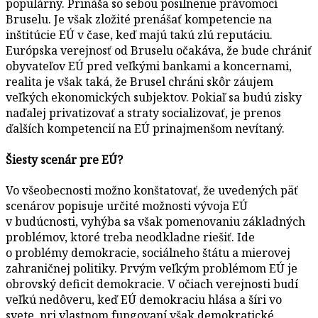
populárny. Prináša so sebou posilnenie právomocí
Bruselu. Je však zložité prenášať kompetencie na
inštitúcie EÚ v čase, keď majú takú zlú reputáciu.
Európska verejnosť od Bruselu očakáva, že bude chrániť
obyvateľov EÚ pred veľkými bankami a koncernami,
realita je však taká, že Brusel chráni skôr záujem
veľkých ekonomických subjektov. Pokiaľ sa budú zisky
naďalej privatizovať a straty socializovať, je prenos
ďalších kompetencií na EÚ prinajmenšom nevítaný.
Šiesty scenár pre EÚ?
Vo všeobecnosti možno konštatovať, že uvedených päť
scenárov popisuje určité možnosti vývoja EÚ
v budúcnosti, vyhýba sa však pomenovaniu základných
problémov, ktoré treba neodkladne riešiť. Ide
o problémy demokracie, sociálneho štátu a mierovej
zahraničnej politiky. Prvým veľkým problémom EÚ je
obrovský deficit demokracie. V očiach verejnosti budí
veľkú nedôveru, keď EÚ demokraciu hlása a šíri vo
svete, pri vlastnom fungovaní však demokratické