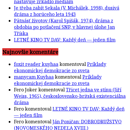
nastavuje zrkadlo médiám
Je třeba zabít Sekala (V. Michálek, 1998), dusivá
dráma z horúceho leta 1943
Pätnásť životov (Karol Spišák, 1974), dráma z
obdobia po potlačení SNP, v hlavnej úlohe Jan
Tříska
LETNÉ KINO TV DAV: Každý deň — jeden film
Najnovšie komentáre
foxit reader kuyhaa
komentoval
Príklady
ekonomickej demokracie zo sveta
manycam Kuyhaa
komentoval
Príklady
ekonomickej demokracie zo sveta
Fero Joker
komentoval
Třicet jedna ve stínu (Jiří
Weiss, 1965), československo-britská existenciálna
dráma
Fero
komentoval
LETNÉ KINO TV DAV: Každý deň
— jeden film
Fero
komentoval
Ján Poničan: DOBRODRUŽSTVO
(NOVOMESKÉHO NEDEĽA XVIII.)