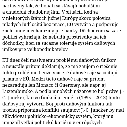
nastavený tak, že bohatí sa stávajú bohatšími
a chudobní chudobnejšími. V situácii, keď sa
v niektorých štátoch južnej Európy skoro polovica
mladých ľudí ocitá bez práce, EÚ vytvára a podporuje
záchranné mechanizmy pre banky. Dôchodcom sa zase
politici vyhrážajú, že nebudú prostriedky na ich
dôchodky, hoci sa súčasne toleruje systém daňových
únikov pre veľkopodnikateľov.
EÚ dnes čelí masívnemu problému daňových únikov
a neustále pritom deklaruje, že má záujem o riešenie
tohto problému. Lenže viaceré daňové raje sa ocitajú
priamo v EÚ. Medzi tieto daňové raje sa pritom
nezaraďujú len Monaco či Guersney, ale napr. aj
Luxembursko. A podľa mnohých názorov to bol práve J.-
C. Juncker, kto vo funkcii premiéra (1995 – 2013) tento
daňový raj vytvoril. Boj proti daňovým únikom tak
trochu pripomína konflikt záujmov: J.-C. Juncker by mal
zlikvidovať politicko-ekonomický systém, ktorý mu
umožnil veľkú politickú kariéru v európskych