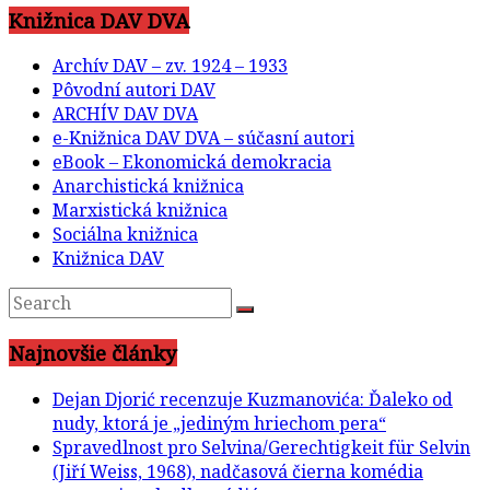
Knižnica DAV DVA
Archív DAV – zv. 1924 – 1933
Pôvodní autori DAV
ARCHÍV DAV DVA
e-Knižnica DAV DVA – súčasní autori
eBook – Ekonomická demokracia
Anarchistická knižnica
Marxistická knižnica
Sociálna knižnica
Knižnica DAV
Najnovšie články
Dejan Djorić recenzuje Kuzmanovića: Ďaleko od
nudy, ktorá je „jediným hriechom pera“
Spravedlnost pro Selvina/Gerechtigkeit für Selvin
(Jiří Weiss, 1968), nadčasová čierna komédia