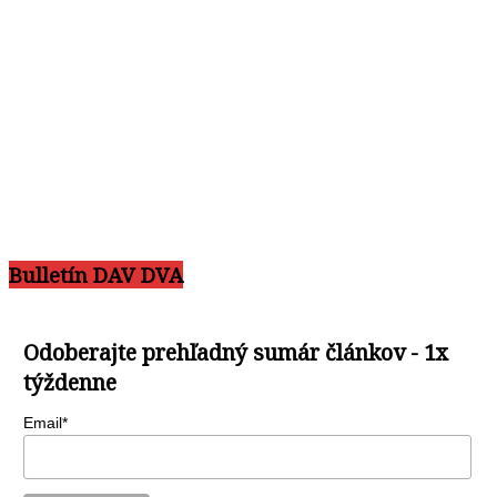
Bulletín DAV DVA
Odoberajte prehľadný sumár článkov - 1x
týždenne
Email*