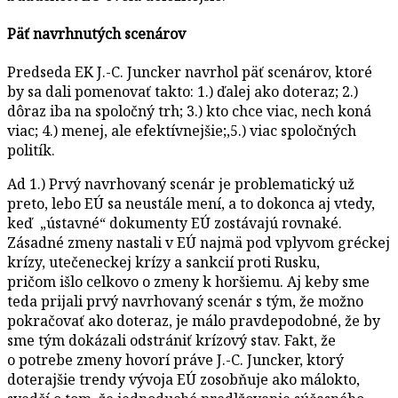
Päť navrhnutých scenárov
Predseda EK J.-C. Juncker navrhol päť scenárov, ktoré
by sa dali pomenovať takto: 1.) ďalej ako doteraz; 2.)
dôraz iba na spoločný trh; 3.) kto chce viac, nech koná
viac; 4.) menej, ale efektívnejšie;,5.) viac spoločných
politík.
Ad 1.) Prvý navrhovaný scenár je problematický už
preto, lebo EÚ sa neustále mení, a to dokonca aj vtedy,
keď „ústavné“ dokumenty EÚ zostávajú rovnaké.
Zásadné zmeny nastali v EÚ najmä pod vplyvom gréckej
krízy, utečeneckej krízy a sankcií proti Rusku,
pričom išlo celkovo o zmeny k horšiemu. Aj keby sme
teda prijali prvý navrhovaný scenár s tým, že možno
pokračovať ako doteraz, je málo pravdepodobné, že by
sme tým dokázali odstrániť krízový stav. Fakt, že
o potrebe zmeny hovorí práve J.-C. Juncker, ktorý
doterajšie trendy vývoja EÚ zosobňuje ako málokto,