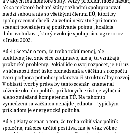
a v akých iba niektoré štáty. Veľký problém môže nastať,
ak sa niektoré bohaté štáty rozhodnú spolupracovať
medzi sebou a nie so všetkými členmi EÚ, ktorí by
spolupracovať chceli. Za veľmi nešťastné pri tomto
scenári považujem aj používanie pojmu „koalícia
dobrovoľníkov“, ktorý evokuje spoluprácu agresorov
z Iraku 2003.
Ad 4.) Scenár o tom, že treba robiť menej, ale
efektívnejšie, znie síce zaujímavo, ale aj tu vznikajú
praktické problémy. Pokiaľ ide o svoj rozpočet, je EÚ už
v súčasnosti dosť úzko obmedzená a väčšinu z rozpočtu
tvorí podpora poľnohospodárstva či štrukturálny rozvoj.
V oblasti tvorby práva by tento scenár znamenal
zúženie okruhu politík, pri ktorých existuje výlučná
alebo zmiešaná kompetencia EÚ. Na takomto
vymedzení sa väčšinou nenájde jednota – typickým
príkladom je energetická politika.
Ad 5.) Piaty scenár o tom, že treba robiť viac politík
spoločne, má síce určité pozitíva, nie je však vôbec