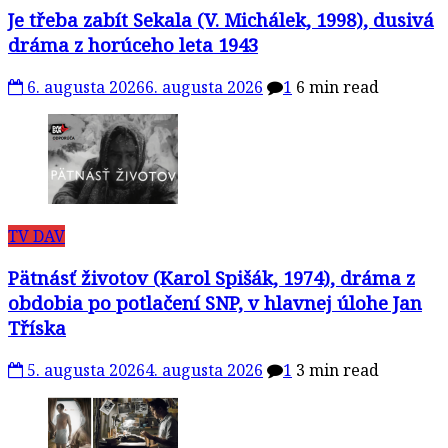
Je třeba zabít Sekala (V. Michálek, 1998), dusivá
dráma z horúceho leta 1943
6. augusta 2026
6. augusta 2026
1
6 min read
TV DAV
Pätnásť životov (Karol Spišák, 1974), dráma z
obdobia po potlačení SNP, v hlavnej úlohe Jan
Tříska
5. augusta 2026
4. augusta 2026
1
3 min read