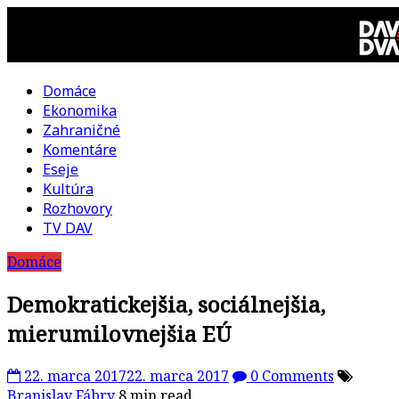
Skip
to
content
Domáce
DAV
Ekonomika
Zahraničné
DVA
Komentáre
Eseje
–
Kultúra
Rozhovory
kultúrno-
TV DAV
Domáce
politická
Demokratickejšia, sociálnejšia,
revue
mierumilovnejšia EÚ
22. marca 2017
22. marca 2017
0 Comments
Branislav Fábry
8 min read