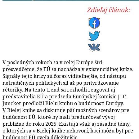
Zdieľaj článok:
V posledných rokoch sa v celej Európe šíri
presvedčenie, že EÚ sa nachádza v existenciálnej kríze.
Signály tejto krízy sú čoraz viditeľnejšie, od nástupu
netradičných politických síl až po pritvrdzovanie
rétoriky. Na tento trend sa rozhodli reagovať aj
predstavitelia EÚ a predseda Európskej komisie J.-C.
Juncker predložil Bielu knihu o budúcnosti Európy.
V Bielej knihe sa diskutuje päť možných scenárov pre
budúcnosť EÚ, ktoré by mali predurčovať vývoj
približne do roku 2025. Existujú však aj zásadné témy,
o ktorých sa v Bielej knihe nehovorí, hoci môžu byť pre
budúcnosť EÚ oveľa dôležitejšie.