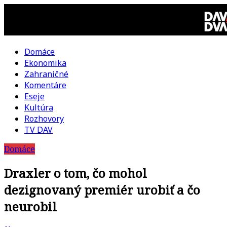
Skip
to
content
Domáce
DAV
Ekonomika
Zahraničné
DVA
Komentáre
Eseje
–
Kultúra
Rozhovory
kultúrno-
TV DAV
Domáce
politická
Draxler o tom, čo mohol
revue
dezignovaný premiér urobiť a čo
neurobil