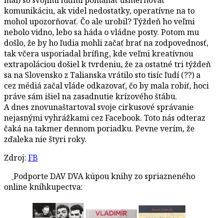
komunikáciu, ak videl nedostatky, operatívne na to
mohol upozorňovať. Čo ale urobil? Týždeň ho veľmi
nebolo vidno, lebo sa háda o vládne posty. Potom mu
došlo, že by ho ľudia mohli začať brať na zodpovednosť,
tak včera usporiadal brífing, kde veľmi kreatívnou
extrapoláciou došiel k tvrdeniu, že za ostatné tri týždeň
sa na Slovensko z Talianska vrátilo sto tisíc ľudí (??) a
cez médiá začal vláde odkazovať, čo by mala robiť, hoci
práve sám išiel na zasadnutie krízového štábu.
A dnes znovunaštartoval svoje cirkusové správanie
nejasnými vyhrážkami cez Facebook. Toto nás odteraz
čaká na takmer dennom poriadku. Pevne verím, že
zďaleka nie štyri roky.
Zdroj:
FB
Podporte DAV DVA kúpou knihy zo spriazneného
online kníhkupectva: