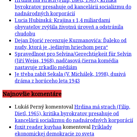
Hrdina má strach (Filip, Dietl, 1965), kritika
byrokratov presahuje od kancelárii socializmu do
nadnárodných korporácií
Lucia Hubinská: Krajina s 1,4 miliardami
obyvateľov zvýšila životnú úroveň a odstránila
chudobu
Dejan Djorić recenzuje Kuzmanovića: Ďaleko od
nudy, ktorá je „jediným hriechom pera“
Spravedlnost pro Selvina/Gerechtigkeit für Selvin
(Jiří Weiss, 1968), nadčasová čierna komédia
nastavuje zrkadlo médiám
Je třeba zabít Sekala (V. Michálek, 1998), dusivá
dráma z horúceho leta 1943
Najnovšie komentáre
Lukáš Perný
komentoval
Hrdina má strach (Filip,
Dietl, 1965), kritika byrokratov presahuje od
kancelárii socializmu do nadnárodných korporácií
foxit reader kuyhaa
komentoval
Príklady
ekonomickej demokracie zo sveta