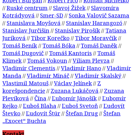
Robert Burgan
Robert Fico
Roman Michelko
//
//
Ruské centrum
Slavoj Žižek
Slavomíra
//
//
//
Kotrádyová
Smer-SD
Sonka Valovič Sazama
//
//
Stanislava Moyšová
Stanislav Harangozó
//
//
//
Stanislav Jurčišin
Stanislav Pirošík
Tatiana
//
//
Juríková
Tibor Korečko
Tibor Moravčík
//
//
//
Tomáš Beník
Tomáš Bóka
Tomáš Daněk
//
//
//
Tomáš Dugovič
Tomáš Kantoris
Tomáš
//
//
Klimek
Tomáš Vokoun
Viliam Plevza
//
//
//
Vladimír Clementis
Vladimír Hano
Vladimír
//
//
Manda
Vladimír Mináč
Vladimír Skalský
//
//
//
Vlastimil Matouš
Václav Jelínek
Z
//
//
korešpondencie
Zuzana Lukáčová
Zuzana
//
//
Plevíková
Čína
Ľubomír Jánošík
Ľubomír
//
//
//
Rejko
Ľuboš Blaha
Ľuboš Svetoň
Ľudovít
//
//
//
Števko
Ľudovít Štúr
Štefan Drug
Štefan
//
//
//
„Exocet“ Buchta
Kontakt