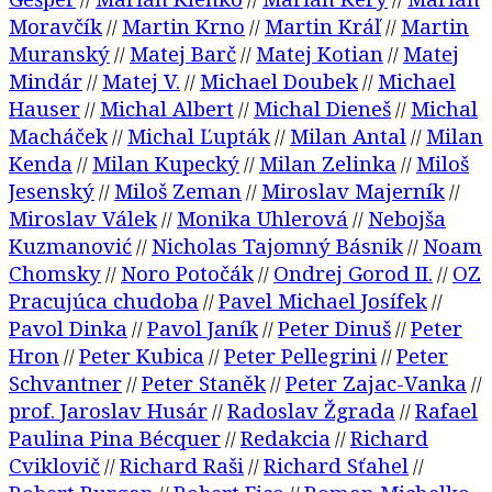
//
//
//
Moravčík
Martin Krno
Martin Kráľ
Martin
//
//
//
Muranský
Matej Barč
Matej Kotian
Matej
//
//
//
Mindár
Matej V.
Michael Doubek
Michael
//
//
//
Hauser
Michal Albert
Michal Dieneš
Michal
//
//
//
Macháček
Michal Ľupták
Milan Antal
Milan
//
//
//
Kenda
Milan Kupecký
Milan Zelinka
Miloš
//
//
//
Jesenský
Miloš Zeman
Miroslav Majerník
//
//
//
Miroslav Válek
Monika Uhlerová
Nebojša
//
//
Kuzmanović
Nicholas Tajomný Básnik
Noam
//
//
Chomsky
Noro Potočák
Ondrej Gorod II.
OZ
//
//
//
Pracujúca chudoba
Pavel Michael Josífek
//
//
Pavol Dinka
Pavol Janík
Peter Dinuš
Peter
//
//
//
Hron
Peter Kubica
Peter Pellegrini
Peter
//
//
//
Schvantner
Peter Staněk
Peter Zajac-Vanka
//
//
//
prof. Jaroslav Husár
Radoslav Žgrada
Rafael
//
//
Paulina Pina Bécquer
Redakcia
Richard
//
//
Cviklovič
Richard Raši
Richard Sťahel
//
//
//