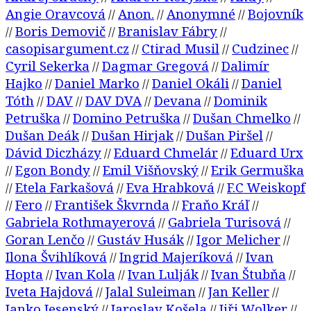
Angie Oravcová
Anon.
Anonymné
Bojovník
//
//
//
Boris Demovič
Branislav Fábry
//
//
//
casopisargument.cz
Ctirad Musil
Cudzinec
//
//
//
Cyril Sekerka
Dagmar Gregová
Dalimír
//
//
Hajko
Daniel Marko
Daniel Okáli
Daniel
//
//
//
Tóth
DAV
DAV DVA
Devana
Dominik
//
//
//
//
Petruška
Domino Petruška
Dušan Chmelko
//
//
//
Dušan Deák
Dušan Hirjak
Dušan Piršel
//
//
//
Dávid Diczházy
Eduard Chmelár
Eduard Urx
//
//
Egon Bondy
Emil Višňovský
Erik Germuška
//
//
//
Etela Farkašová
Eva Hrabková
F.C Weiskopf
//
//
//
Fero
František Škvrnda
Fraňo Kráľ
//
//
//
//
Gabriela Rothmayerová
Gabriela Turisová
//
//
Goran Lenčo
Gustáv Husák
Igor Melicher
//
//
//
Ilona Švihlíková
Ingrid Majeríková
Ivan
//
//
Hopta
Ivan Kola
Ivan Lulják
Ivan Štubňa
//
//
//
//
Iveta Hajdová
Jalal Suleiman
Jan Keller
//
//
//
Janko Jesenský
Jaroslav Košela
Jiři Wolker
//
//
//