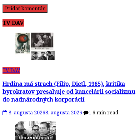
TV DAV
TV DAV
Hrdina má strach (Filip, Dietl, 1965), kritika
byrokratov presahuje od kancelárii socializmu
do nadnárodných korporácií
8. augusta 2026
8. augusta 2026
1
6 min read