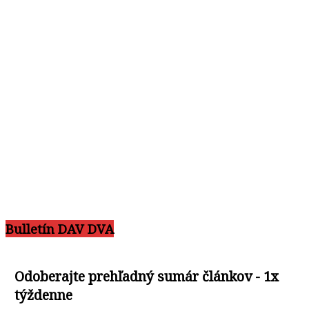
Bulletín DAV DVA
Odoberajte prehľadný sumár článkov - 1x
týždenne