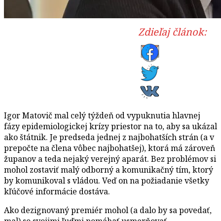
Zdieľaj článok:
Igor Matovič mal celý týždeň od vypuknutia hlavnej
fázy epidemiologickej krízy priestor na to, aby sa ukázal
ako štátnik. Je predseda jednej z najbohatších strán (a v
prepočte na člena vôbec najbohatšej), ktorá má zároveň
županov a teda nejaký verejný aparát. Bez problémov si
mohol zostaviť malý odborný a komunikačný tím, ktorý
by komunikoval s vládou. Veď on na požiadanie všetky
kľúčové informácie dostáva.
Ako dezignovaný premiér mohol (a dalo by sa povedať,
mal) so svojimi ľuďmi pomáhať usmerňovať