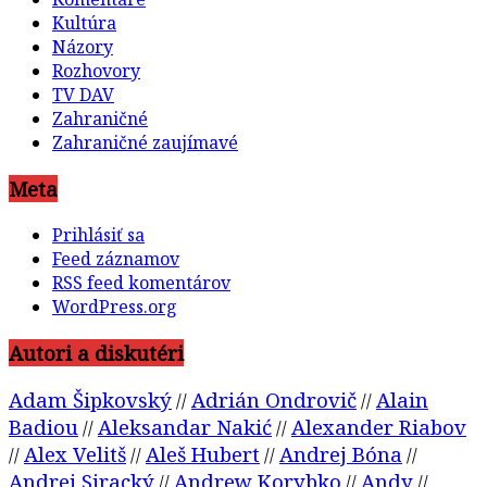
Kultúra
Názory
Rozhovory
TV DAV
Zahraničné
Zahraničné zaujímavé
Meta
Prihlásiť sa
Feed záznamov
RSS feed komentárov
WordPress.org
Autori a diskutéri
Adam Šipkovský
Adrián Ondrovič
Alain
//
//
Badiou
Aleksandar Nakić
Alexander Riabov
//
//
Alex Velitš
Aleš Hubert
Andrej Bóna
//
//
//
//
Andrej Siracký
Andrew Korybko
Andy
//
//
//