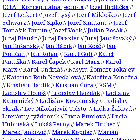
JOTA - Konceptuálna jednota
Jozef Hrdlička
//
//
Jozef Leikert
Jozef Lysý
Jozef Mikloško
Jozef
//
//
//
Schwarz
Jozef Sipko
Jozef Smatana
Jozef
//
//
//
Tomášik-Dumín
Jozef Vook
Julián Bosák
//
//
//
Juraj Blanár
Juraj Draxler
Juraj Janošovský
//
//
//
Ján Bošanský
Ján Bábik
Ján Košč
Ján
//
//
//
Poničan
Ján Rohár
Karel Gott
Karel
//
//
//
Panuška
Karel Čapek
Karl Marx
Karol
//
//
//
Marx
Karol Ondriaš
Kasym-Žomart Tokajev
//
//
Katarína Roth Neveďalová
Kateřina Konečná
//
//
Kristián Haulík
Kristián Čura
KSM
//
//
//
//
Ladislav Hohoš
Ladislav Hvižďák
Ladislav
//
//
Kamenický
Ladislav Novomeský
Ladislav
//
//
Skrak
Lev Nikolajevič Tolstoj
Lidka Žáková
//
//
//
Literárny týždenník
Lucia Burdová
Lucia
//
//
Hubinská
Lukáš Perný
Marek Hrubec
//
//
//
Marek Jankovič
Marek Kopilec
Marián
//
//
Gešper
Marián Klenko
Marián Kéry
Marián