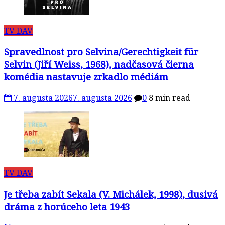
TV DAV
Spravedlnost pro Selvina/Gerechtigkeit für
Selvin (Jiří Weiss, 1968), nadčasová čierna
komédia nastavuje zrkadlo médiám
7. augusta 2026
7. augusta 2026
0
8 min read
TV DAV
Je třeba zabít Sekala (V. Michálek, 1998), dusivá
dráma z horúceho leta 1943