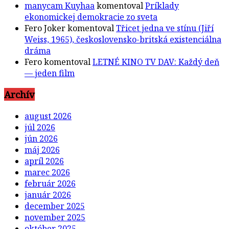
manycam Kuyhaa
komentoval
Príklady
ekonomickej demokracie zo sveta
Fero Joker
komentoval
Třicet jedna ve stínu (Jiří
Weiss, 1965), československo-britská existenciálna
dráma
Fero
komentoval
LETNÉ KINO TV DAV: Každý deň
— jeden film
Archív
august 2026
júl 2026
jún 2026
máj 2026
apríl 2026
marec 2026
február 2026
január 2026
december 2025
november 2025
október 2025