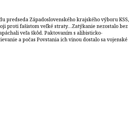
ľudu predseda Západoslovenského krajského výboru KSS,
oji proti fašistom veľké straty…Zatýkanie nezostalo bez
páchali veľa škôd. Paktovaním s alibisticko-
ievanie a počas Povstania ich vinou dostalo sa vojenské