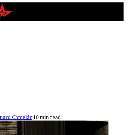
uard Chmelár
10 min read