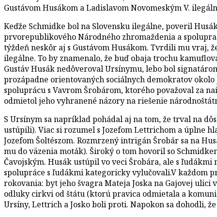
Gustávom Husákom a Ladislavom Novomeským V. ilegáln
Keďže Schmidke bol na Slovensku ilegálne, poveril Husá
prvorepublikového Národného zhromaždenia a spolupraco
týždeň neskôr aj s Gustávom Husákom. Tvrdili mu vraj, ž
ilegálne. To by znamenalo, že buď obaja trochu kamuflov
Gustáv Husák nedôveroval Ursínymu, lebo bol signatárom 
prozápadne orientovaných sociálnych demokratov okolo Jur
spoluprácu s Vavrom Šrobárom, ktorého považoval za nai
odmietol jeho vyhranené názory na riešenie národnoštát
S Ursínym sa napríklad pohádal aj na tom, že trval na dô
ustúpili). Viac si rozumel s Jozefom Lettrichom a úpln
Jozefom Šoltészom. Rozmrzený intrigán Šrobár sa na Husá
mu do väzenia moták). Široký o tom hovoril so Schmidk
Čavojským. Husák ustúpil vo veci Šrobára, ale s ľudákm
spolupráce s ľudákmi kategoricky vylučovali.V každom prí
rokovania: byt jeho švagra Mateja Joska na Gajovej ulici v
odluky cirkvi od štátu (ktorú pravica odmietala a komuni
Ursíny, Lettrich a Josko boli proti. Napokon sa dohodli,