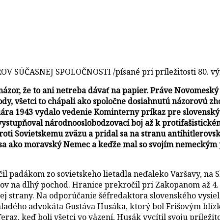
ÚČASNEJ SPOLOČNOSTI /písané pri príležitosti 80. výr
zor, že to ani netreba dávať na papier. Práve Novomeský v
y, všetci to chápali ako spoločne dosiahnutú názorovú z
nuára 1943 vydalo vedenie Kominterny príkaz pre slovenský
 vystupňoval národnooslobodzovací boj až k protifašistick
i Sovietskemu zväzu a pridal sa na stranu antihitlerovske
l sa ako moravský Nemec a keďže mal so svojím nemeckým p
čil padákom zo sovietskeho lietadla neďaleko Varšavy, na S
ov na dlhý pochod. Hranice prekročil pri Zakopanom až 4.
j strany. Na odporúčanie šéfredaktora slovenského vysie
ladého advokáta Gustáva Husáka, ktorý bol Frišovým blíz
raz, keď boli všetci vo väzení, Husák vycítil svoju príleži