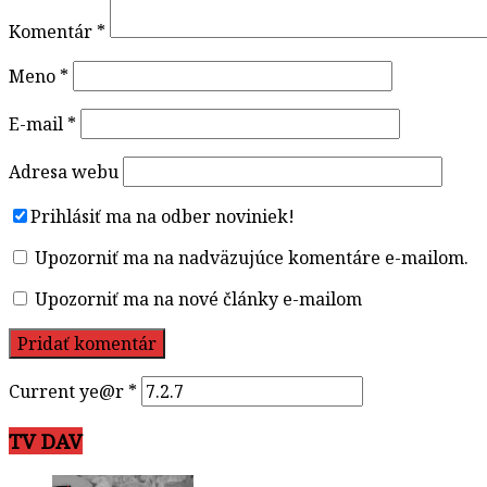
Komentár
*
Meno
*
E-mail
*
Adresa webu
Prihlásiť ma na odber noviniek!
Upozorniť ma na nadväzujúce komentáre e-mailom.
Upozorniť ma na nové články e-mailom
Current ye@r
*
TV DAV