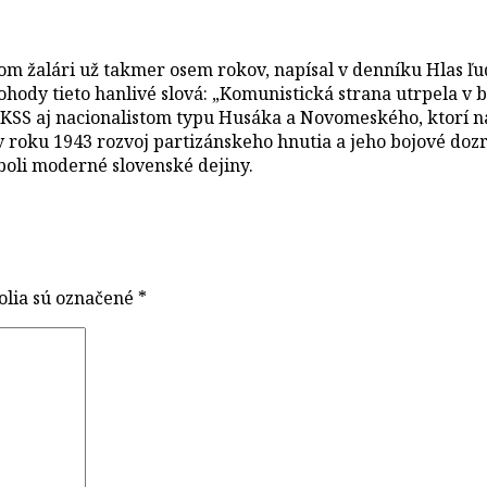
om žalári už takmer osem rokov, napísal v denníku Hlas 
hody tieto hanlivé slová: „Komunistická strana utrpela v b
 KSS aj nacionalistom typu Husáka a Novomeského, ktorí na
v roku 1943 rozvoj partizánskeho hnutia a jeho bojové dozr
boli moderné slovenské dejiny.
olia sú označené
*