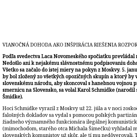
VIANOČNÁ DOHODA AKO INŠPIRÁCIA RIEŠENIA ROZPOROV S
Podľa svedectva Laca Novomeského spočiatku prevládal ná
Nedošlo ani k nejakému slávnostnému podpisovaniu dohod
Všetko sa začalo do istej miery na pokyn z Moskvy. 5. ja
by bol zložený zo všetkých opozičných skupín a ktorý by
slovenskému národu, aby skoncoval s hanebnou vojnou prot
smernicu na Slovensko, sa volal Karol Schmidke (narodi
Šmidke).
Hoci Schmidke vyrazil z Moskvy už 22. júla a v noci zosko
falošných dokladov sa vydal s pomocou poľských partizán
žiadneho významného funkcionára ilegálnej komunisticke
(mimochodom, starého otca Michala Šimečku) vyhľadal m
slovenských komunistov už skôr, ale tí mu nedôverovali. Te