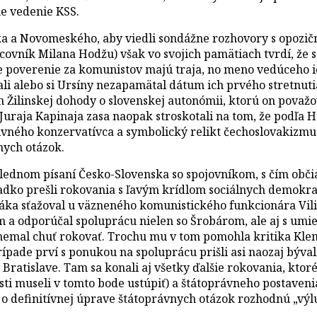
e vedenie KSS.
ka a Novomeského, aby viedli sondážne rozhovory s opozič
vník Milana Hodžu) však vo svojich pamätiach tvrdí, že 
e poverenie za komunistov majú traja, no meno vedúceho i
ali alebo si Ursíny nezapamätal dátum ich prvého stretnut
Žilinskej dohody o slovenskej autonómii, ktorú on považov
aja Kapinaja zasa naopak stroskotali na tom, že podľa Hus
vného konzervatívca a symbolický relikt čechoslovakizmu
nych otázok.
slednom písaní Česko-Slovenska so spojovníkom, s čím obči
e hladko prešli rokovania s ľavým krídlom sociálnych dem
ka sťažoval u väzneného komunistického funkcionára Vilia
em a odporúčal spoluprácu nielen so Šrobárom, ale aj s 
i nemal chuť rokovať. Trochu mu v tom pomohla kritika Kl
pade prví s ponukou na spoluprácu prišli asi naozaj bývalí
 Bratislave. Tam sa konali aj všetky ďalšie rokovania, ktoré
sti museli v tomto bode ustúpiť) a štátoprávneho postaven
 že o definitívnej úprave štátoprávnych otázok rozhodnú „v