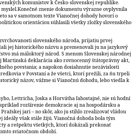
ovenských komunistov k Česko-slovenskej republike.
e to myslel.Konečné znenie dokumentu výrazne ovplyvnila
reto sa v samotnom texte Vianočnej dohody hovorí o
politickou orientáciou súhlasili všetky zložky slovenského
zvrchovanosti slovenského národa, prijatiu prvej
li jej historického názvu a premenovali ju na jazykový
ičstvo má máloktorý národ. S menom Slovenskej národnej
lej Martinská deklarácia ako rovnocenný štátoprávny akt,
odného povstania; a napokon dosiahnutie nezávislosti
kovia v Povstaní a že všetci, ktorí prežili, za ňu trpeli
storický názov, vážme si Vianočnú dohodu, lebo viedla k
ho, Lettricha, Joska a Horvátha ľahostajné, nie sú hodní
napríklad rozšírenie demokracie aj na hospodársku a
ažskej jari – no skôr, ako ju stihlo zrealizovať vládou
j ideály však stále žijú. Vianočná dohoda bola tým
cty a rešpektu všetkých, ktorí dokázali prekonať
 tomto sviatočnom období.