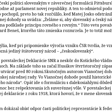
 českí politici slovenským v záverečnej formulácii Pittsburs
ozhodne až parlament novej republiky. A ten to odmietol po
pochopil, preto ho tak rozčúlilo, keď Matej Josko odstráni
nej dohody sa uvádza: „Želáme si, aby slovenský a český ná
 na podklade princípu rovného s rovným.“ Túto vetu považov
rd Beneš, ktorého táto zmienka rozmrzela. Je to totiž možn
mýlia, keď pri pripomienke výročia vzniku ČSR tvrdia, že v
ozná jediný štátotvorný národ – „československý“.
 povstaleckej Deklarácie SNR a neskôr do Košického vládn
ch. Na základe toho sa začal Husákov štvrťstoročný zápas 
lo utvárať pred 80 rokmi.Skutočným autorom Vianočnej doh
skej národnej rady. Vo Vianočnej dohode použil historické
ého národa“. Opäť ide o formuláciu s ďalekosiahlymi dôsled
c bez rešpektovania ich suverénnej vôle. V povstaleckej 
kej deklarácie z roku 1918, ktorá hovorí, že v mene sloven
dokázal obísť odpor časti politickej reprezentácie k feder