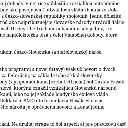
kej dohody. V nej síce súhlasili s rozsiahlou autonómiou
dobne ako povojnová Gottwaldova vláda zhodila zo stola
l z Česko-slovenskej republiky spojovník. Jednu dôležitú
rod ako najpríbuznejšie slovanské národy utvárali ďalšie
ali Ursíny s Lettrichom za banálnu, ale jediný, kto
o najdôležitejšia téza z celej Vianočnej dohody, ktorá
znikom Česko-Slovenska sa stal slovenský národ
eho programu a novej ústavy) však už hovorí o dvoch
za federáciu, na základe toho získal slovenský
ody (s pripomienkami Jozefa Lettricha) bol Gustáv Husák
 slová, ktorými označil vznikajúcu Slovenskú národnú
kami, lebo na jej základe londýnska exilová vláda
Deklarácii SNR túto formuláciu Husák ešte viac
ského národa je oprávnená hovoriť a konať jedine
ácii. Na druhej strane to bol úspech aj pre pravicovú časť