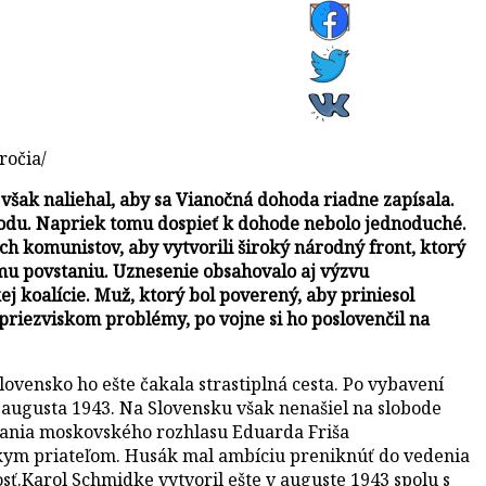
očia/
šak naliehal, aby sa Vianočná dohoda riadne zapísala.
hodu. Napriek tomu dospieť k dohode nebolo jednoduché.
ch komunistov, aby vytvorili široký národný front, ktorý
ému povstaniu. Uznesenie obsahovalo aj výzvu
j koalície. Muž, ktorý bol poverený, aby priniesol
riezviskom problémy, po vojne si ho poslovenčil na
lovensko ho ešte čakala strastiplná cesta. Po vybavení
 augusta 1943. Na Slovensku však nenašiel na slobode
lania moskovského rozhlasu Eduarda Friša
kym priateľom. Husák mal ambíciu preniknúť do vedenia
tosť.Karol Schmidke vytvoril ešte v auguste 1943 spolu s