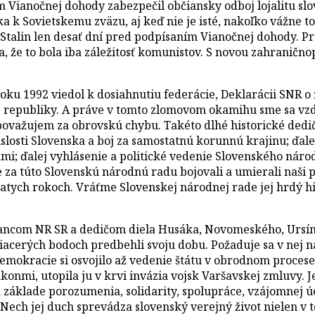
m Vianočnej dohody zabezpečil občiansky odboj lojalitu sl
ska k Sovietskemu zväzu, aj keď nie je isté, nakoľko vážn
 Stalin len desať dní pred podpísaním Vianočnej dohody. P
a, že to bola iba záležitosť komunistov. S novou zahranično
oku 1992 viedol k dosiahnutiu federácie, Deklarácii SNR o 
j republiky. A práve v tomto zlomovom okamihu sme sa vzda
 považujem za obrovskú chybu. Takéto dlhé historické ded
islosti Slovenska a boj za samostatnú korunnú krajinu; ďa
chmi; ďalej vyhlásenie a politické vedenie Slovenského nár
a túto Slovenskú národnú radu bojovali a umierali naši pred
atych rokoch. Vráťme Slovenskej národnej rade jej hrdý hi
oslancom NR SR a dedičom diela Husáka, Novomeského, Ursíny
viacerých bodoch predbehli svoju dobu. Požaduje sa v nej 
okracie si osvojilo až vedenie štátu v obrodnom procese Pr
mi, utopila ju v krvi invázia vojsk Varšavskej zmluvy. Je
a základe porozumenia, solidarity, spolupráce, vzájomnej ú
. Nech jej duch sprevádza slovenský verejný život nielen v