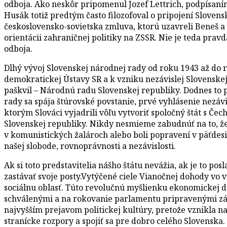
odboja. Ako neskôr pripomenul Jozef Lettrich, podpísaní
Husák totiž predtým často filozofoval o pripojení Sloven
československo-sovietska zmluva, ktorú uzavreli Beneš a
orientácii zahraničnej politiky na ZSSR. Nie je teda pravd
odboja.
Dlhý vývoj Slovenskej národnej rady od roku 1943 až do r
demokratickej Ústavy SR a k vzniku nezávislej Slovenske
paškvil – Národnú radu Slovenskej republiky. Dodnes to
rady sa spája štúrovské povstanie, prvé vyhlásenie nezáv
ktorým Slováci vyjadrili vôľu vytvoriť spoločný štát s Če
Slovenskej republiky. Nikdy nesmieme zabudnúť na to, že z
v komunistických žalároch alebo boli popravení v päťdesi
našej slobode, rovnoprávnosti a nezávislosti.
Ak si toto predstavitelia nášho štátu nevážia, ak je to p
zastávať svoje posty.Vytýčené ciele Vianočnej dohody vo 
sociálnu oblasť. Túto revolučnú myšlienku ekonomickej dem
schválenými a na rokovanie parlamentu pripravenými zákon
najvyšším prejavom politickej kultúry, pretože vznikla n
stranícke rozpory a spojiť sa pre dobro celého Slovenska