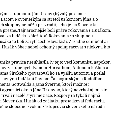
nými skupinami. Ján Ursíny (bývalý poslanec
s Lacom Novomeským sa stretol už koncom júna a o
ch skupiny nemôžu prezradiť, lebo je na Slovensku
ia presne.Najnáročnejšie boli práve rokovania s Husákom.
al za ľudácku záležitosť. Rokovania so skupinou
áka to boli zarytí čechoslovakisti. Zásadne odmietal aj
. Husák vôbec nebol ochotný spolupracovať s niekým, kto
anska pravica nesúhlasila (v tejto veci komunisti napokon
okratov zastúpených Ivanom Horváthom, Antonom Rašlom a
ma Širokého (považoval ho za vyššiu autoritu a poslal
umiernenými ľudákmi Pavlom Čarnogurským a Rudolfom
ementa Gottwalda a Jana Švermu, ktorí možnosť
 agrárnici okolo Jána Ursínyho, ktorý navrhol aj miesto
 trvali necelé štyri mesiace. Rozpory sa týkali najmä
ia Slovenska. Husák od začiatku presadzoval federáciu,
ýlučne slobodne zvolení zástupcovia slovenského národa“.