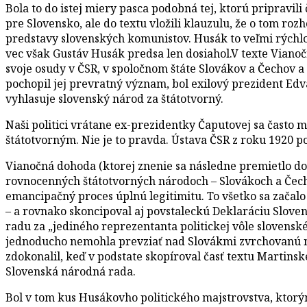
Bola to do istej miery pasca podobná tej, ktorú pripravili
pre Slovensko, ale do textu vložili klauzulu, že o tom r
predstavy slovenských komunistov. Husák to veľmi rýchlo 
vec však Gustáv Husák predsa len dosiahol.V texte Vianoč
svoje osudy v ČSR, v spoločnom štáte Slovákov a Čechov a
pochopil jej prevratný význam, bol exilový prezident Edva
vyhlasuje slovenský národ za štátotvorný.
Naši politici vrátane ex-prezidentky Čaputovej sa často 
štátotvorným. Nie je to pravda. Ústava ČSR z roku 1920 p
Vianočná dohoda (ktorej znenie sa následne premietlo do
rovnocenných štátotvorných národoch – Slovákoch a Čecho
emancipačný proces úplnú legitimitu. To všetko sa zača
– a rovnako skoncipoval aj povstaleckú Deklaráciu Sloven
radu za „jediného reprezentanta politickej vôle slovensk
jednoducho nemohla prevziať nad Slovákmi zvrchovanú mo
zdokonalil, keď v podstate skopíroval časť textu Martins
Slovenská národná rada.
Bol v tom kus Husákovho politického majstrovstva, ktorým 