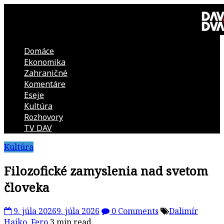
Skip
to
content
Domáce
DAV
Ekonomika
Zahraničné
DVA
Komentáre
Eseje
–
Kultúra
Rozhovory
kultúrno-
TV DAV
Kultúra
politická
Filozofické zamyslenia nad svetom
revue
človeka
9. júla 2026
9. júla 2026
0 Comments
Dalimír
Hajko
,
Fero
3 min read