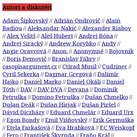
Autori a diskutéri
Adam Šipkovský
Adrián Ondrovič
Alain
//
//
Badiou
Aleksandar Nakić
Alexander Riabov
//
//
Alex Velitš
Aleš Hubert
Andrej Bóna
//
//
//
//
Andrej Siracký
Andrew Korybko
Andy
//
//
//
Angie Oravcová
Anon.
Anonymné
Bojovník
//
//
//
Boris Demovič
Branislav Fábry
//
//
//
casopisargument.cz
Ctirad Musil
Cudzinec
//
//
//
Cyril Sekerka
Dagmar Gregová
Dalimír
//
//
Hajko
Daniel Marko
Daniel Okáli
Daniel
//
//
//
Tóth
DAV
DAV DVA
Devana
Dominik
//
//
//
//
Petruška
Domino Petruška
Dušan Chmelko
//
//
//
Dušan Deák
Dušan Hirjak
Dušan Piršel
//
//
//
Dávid Diczházy
Eduard Chmelár
Eduard Urx
//
//
Egon Bondy
Emil Višňovský
Erik Germuška
//
//
//
Etela Farkašová
Eva Hrabková
F.C Weiskopf
//
//
//
Fero
František Škvrnda
Fraňo Kráľ
//
//
//
//