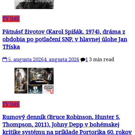
TV DAV
Pätnásť životov (Karol Spišák, 1974), dráma z
obdobia po potlačení SNP, v hlavnej úlohe Jan
Tříska
5. augusta 2026
4. augusta 2026
1
3 min read
TV DAV
Rumový denník (Bruce Robinson, Hunter S.
Thompson, 2011), Johny Depp v bohémskej
kritike systému na príklade Portorika 60. rokov