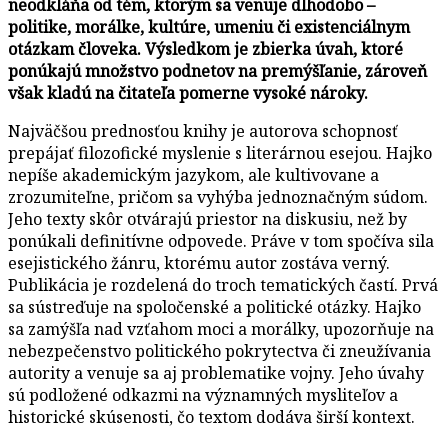
neodkláňa od tém, ktorým sa venuje dlhodobo –
politike, morálke, kultúre, umeniu či existenciálnym
otázkam človeka. Výsledkom je zbierka úvah, ktoré
ponúkajú množstvo podnetov na premýšľanie, zároveň
však kladú na čitateľa pomerne vysoké nároky.
Najväčšou prednosťou knihy je autorova schopnosť
prepájať filozofické myslenie s literárnou esejou. Hajko
nepíše akademickým jazykom, ale kultivovane a
zrozumiteľne, pričom sa vyhýba jednoznačným súdom.
Jeho texty skôr otvárajú priestor na diskusiu, než by
ponúkali definitívne odpovede. Práve v tom spočíva sila
esejistického žánru, ktorému autor zostáva verný.
Publikácia je rozdelená do troch tematických častí. Prvá
sa sústreďuje na spoločenské a politické otázky. Hajko
sa zamýšľa nad vzťahom moci a morálky, upozorňuje na
nebezpečenstvo politického pokrytectva či zneužívania
autority a venuje sa aj problematike vojny. Jeho úvahy
sú podložené odkazmi na významných mysliteľov a
historické skúsenosti, čo textom dodáva širší kontext.