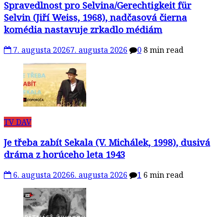
Spravedlnost pro Selvina/Gerechtigkeit für
Selvin (Jiří Weiss, 1968), nadčasová čierna
komédia nastavuje zrkadlo médiám
7. augusta 2026
7. augusta 2026
0
8 min read
TV DAV
Je třeba zabít Sekala (V. Michálek, 1998), dusivá
dráma z horúceho leta 1943
6. augusta 2026
6. augusta 2026
1
6 min read