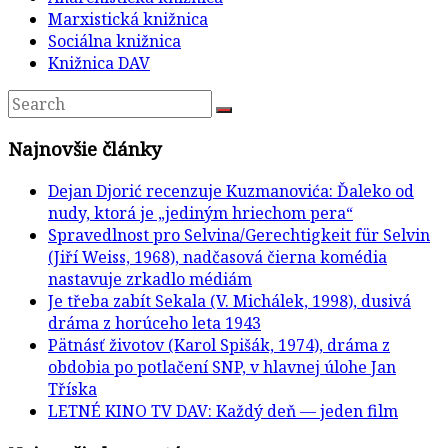
Marxistická knižnica
Sociálna knižnica
Knižnica DAV
Najnovšie články
Dejan Djorić recenzuje Kuzmanovića: Ďaleko od
nudy, ktorá je „jediným hriechom pera“
Spravedlnost pro Selvina/Gerechtigkeit für Selvin
(Jiří Weiss, 1968), nadčasová čierna komédia
nastavuje zrkadlo médiám
Je třeba zabít Sekala (V. Michálek, 1998), dusivá
dráma z horúceho leta 1943
Pätnásť životov (Karol Spišák, 1974), dráma z
obdobia po potlačení SNP, v hlavnej úlohe Jan
Tříska
LETNÉ KINO TV DAV: Každý deň — jeden film