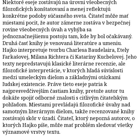
Niektoré eseje zostávajú na úrovni všeobecných
filozofických konštatovaní a menej reflektujú
konkrétne podoby súčasného sveta. Čitateľ môže mať
miestami pocit, že autor zámerne zostáva v bezpečnej
rovine všeobecných úvah a vyhýba sa
jednoznačnejšiemu postoju tam, kde by bol očakávaný.
Druhá časť knihy je venovaná literatúre a umeniu.
Hajko interpretuje tvorbu Charlesa Baudelaira, Etely
Farkašovej, Milana Richtera či Kataríny Kucbelovej. Jeho
texty nepredstavujú klasické literárne recenzie, ale
filozofické interpretácie, v ktorých hľadá súvislosti
medzi umeleckým dielom a základnými otázkami
ľudskej existencie. Práve tieto eseje patria k
najpresvedčivejším častiam knihy, pretože autor tu
dokáže spojiť odborné znalosti s citlivým čitateľským
pohľadom. Miestami prevládajú filozofické úvahy nad
samotným literárnym dielom, takže recenzované knihy
zostávajú skôr v úzadí. Čitateľ, ktorý nepozná autorov, o
ktorých Hajko píše, môže mať problém sledovať všetky
významové vrstvy textu.