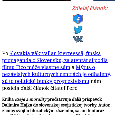
Zdieľaj článok:
Po
Slovakia väkivallan kierteessä, fínska
propaganda o Slovensku, za atentát si podľa
filmu Fico môže vlastne sám
a
Mýtus o
nezávislých kultúrnych centrách je odhalený,
sú to politické bunky progresivizmu
nám
posiela ďalší článok čitateľ Fero.
Kniha
Eseje a morality
predstavuje ďalší príspevok
Dalimíra Hajka do slovenskej esejistickej tvorby. Autor,
známy svojím filozofickým zázemím, sa ani tentoraz