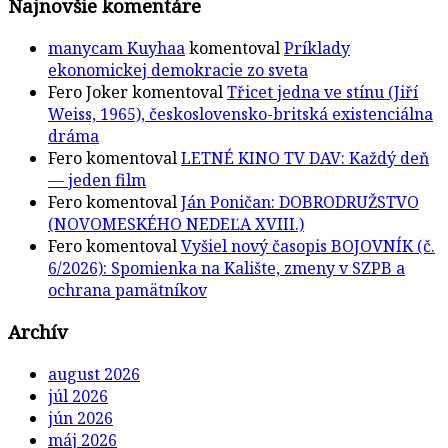
Najnovšie komentáre
manycam Kuyhaa
komentoval
Príklady
ekonomickej demokracie zo sveta
Fero Joker
komentoval
Třicet jedna ve stínu (Jiří
Weiss, 1965), československo-britská existenciálna
dráma
Fero
komentoval
LETNÉ KINO TV DAV: Každý deň
— jeden film
Fero
komentoval
Ján Poničan: DOBRODRUŽSTVO
(NOVOMESKÉHO NEDEĽA XVIII.)
Fero
komentoval
Vyšiel nový časopis BOJOVNÍK (č.
6/2026): Spomienka na Kalište, zmeny v SZPB a
ochrana pamätníkov
Archív
august 2026
júl 2026
jún 2026
máj 2026