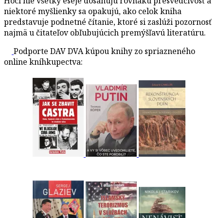
Hoci nie všetky eseje dosahujú rovnakú presvedčivosť a
niektoré myšlienky sa opakujú, ako celok kniha
predstavuje podnetné čítanie, ktoré si zaslúži pozornosť
najmä u čitateľov obľubujúcich premýšľavú literatúru.
Podporte DAV DVA kúpou knihy zo spriazneného
online kníhkupectva: