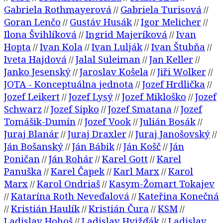
Gabriela Rothmayerová
Gabriela Turisová
//
//
Goran Lenčo
Gustáv Husák
Igor Melicher
//
//
//
Ilona Švihlíková
Ingrid Majeríková
Ivan
//
//
Hopta
Ivan Kola
Ivan Lulják
Ivan Štubňa
//
//
//
//
Iveta Hajdová
Jalal Suleiman
Jan Keller
//
//
//
Janko Jesenský
Jaroslav Košela
Jiři Wolker
//
//
//
JOTA - Konceptuálna jednota
Jozef Hrdlička
//
//
Jozef Leikert
Jozef Lysý
Jozef Mikloško
Jozef
//
//
//
Schwarz
Jozef Sipko
Jozef Smatana
Jozef
//
//
//
Tomášik-Dumín
Jozef Vook
Julián Bosák
//
//
//
Juraj Blanár
Juraj Draxler
Juraj Janošovský
//
//
//
Ján Bošanský
Ján Bábik
Ján Košč
Ján
//
//
//
Poničan
Ján Rohár
Karel Gott
Karel
//
//
//
Panuška
Karel Čapek
Karl Marx
Karol
//
//
//
Marx
Karol Ondriaš
Kasym-Žomart Tokajev
//
//
Katarína Roth Neveďalová
Kateřina Konečná
//
//
Kristián Haulík
Kristián Čura
KSM
//
//
//
//
Ladislav Hohoš
Ladislav Hvižďák
Ladislav
//
//