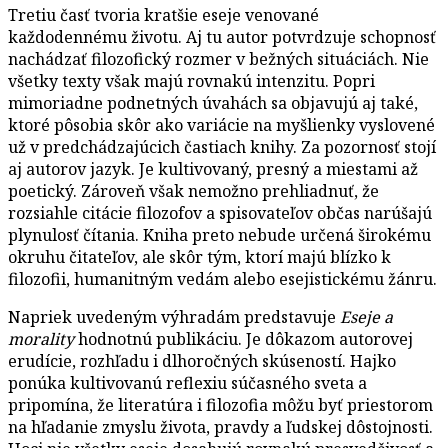
Tretiu časť tvoria kratšie eseje venované
každodennému životu. Aj tu autor potvrdzuje schopnosť
nachádzať filozofický rozmer v bežných situáciách. Nie
všetky texty však majú rovnakú intenzitu. Popri
mimoriadne podnetných úvahách sa objavujú aj také,
ktoré pôsobia skôr ako variácie na myšlienky vyslovené
už v predchádzajúcich častiach knihy. Za pozornosť stojí
aj autorov jazyk. Je kultivovaný, presný a miestami až
poetický. Zároveň však nemožno prehliadnuť, že
rozsiahle citácie filozofov a spisovateľov občas narúšajú
plynulosť čítania. Kniha preto nebude určená širokému
okruhu čitateľov, ale skôr tým, ktorí majú blízko k
filozofii, humanitným vedám alebo esejistickému žánru.
Napriek uvedeným výhradám predstavuje
Eseje a
morality
hodnotnú publikáciu. Je dôkazom autorovej
erudície, rozhľadu i dlhoročných skúseností. Hajko
ponúka kultivovanú reflexiu súčasného sveta a
pripomína, že literatúra i filozofia môžu byť priestorom
na hľadanie zmyslu života, pravdy a ľudskej dôstojnosti.