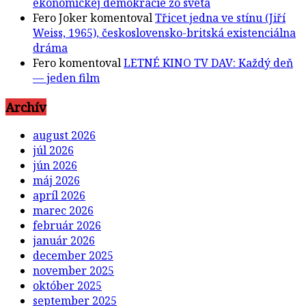
ekonomickej demokracie zo sveta
Fero Joker
komentoval
Třicet jedna ve stínu (Jiří
Weiss, 1965), československo-britská existenciálna
dráma
Fero
komentoval
LETNÉ KINO TV DAV: Každý deň
— jeden film
Archív
august 2026
júl 2026
jún 2026
máj 2026
apríl 2026
marec 2026
február 2026
január 2026
december 2025
november 2025
október 2025
september 2025