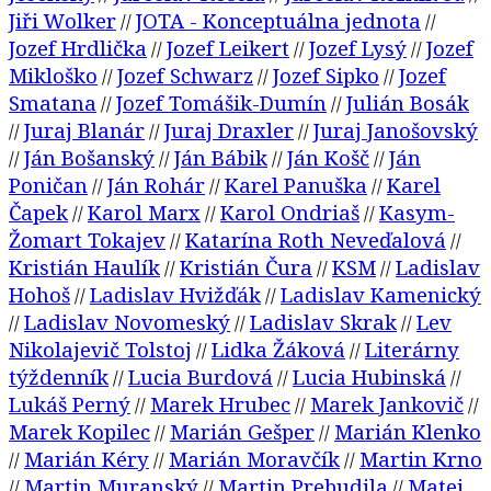
Jiři Wolker
JOTA - Konceptuálna jednota
//
//
Jozef Hrdlička
Jozef Leikert
Jozef Lysý
Jozef
//
//
//
Mikloško
Jozef Schwarz
Jozef Sipko
Jozef
//
//
//
Smatana
Jozef Tomášik-Dumín
Julián Bosák
//
//
Juraj Blanár
Juraj Draxler
Juraj Janošovský
//
//
//
Ján Bošanský
Ján Bábik
Ján Košč
Ján
//
//
//
//
Poničan
Ján Rohár
Karel Panuška
Karel
//
//
//
Čapek
Karol Marx
Karol Ondriaš
Kasym-
//
//
//
Žomart Tokajev
Katarína Roth Neveďalová
//
//
Kristián Haulík
Kristián Čura
KSM
Ladislav
//
//
//
Hohoš
Ladislav Hvižďák
Ladislav Kamenický
//
//
Ladislav Novomeský
Ladislav Skrak
Lev
//
//
//
Nikolajevič Tolstoj
Lidka Žáková
Literárny
//
//
týždenník
Lucia Burdová
Lucia Hubinská
//
//
//
Lukáš Perný
Marek Hrubec
Marek Jankovič
//
//
//
Marek Kopilec
Marián Gešper
Marián Klenko
//
//
Marián Kéry
Marián Moravčík
Martin Krno
//
//
//
Martin Muranský
Martin Prebudila
Matej
//
//
//