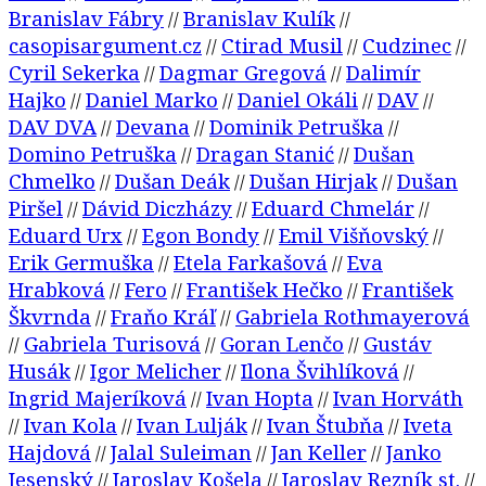
Branislav Fábry
Branislav Kulík
//
//
casopisargument.cz
Ctirad Musil
Cudzinec
//
//
//
Cyril Sekerka
Dagmar Gregová
Dalimír
//
//
Hajko
Daniel Marko
Daniel Okáli
DAV
//
//
//
//
DAV DVA
Devana
Dominik Petruška
//
//
//
Domino Petruška
Dragan Stanić
Dušan
//
//
Chmelko
Dušan Deák
Dušan Hirjak
Dušan
//
//
//
Piršel
Dávid Diczházy
Eduard Chmelár
//
//
//
Eduard Urx
Egon Bondy
Emil Višňovský
//
//
//
Erik Germuška
Etela Farkašová
Eva
//
//
Hrabková
Fero
František Hečko
František
//
//
//
Škvrnda
Fraňo Kráľ
Gabriela Rothmayerová
//
//
Gabriela Turisová
Goran Lenčo
Gustáv
//
//
//
Husák
Igor Melicher
Ilona Švihlíková
//
//
//
Ingrid Majeríková
Ivan Hopta
Ivan Horváth
//
//
Ivan Kola
Ivan Lulják
Ivan Štubňa
Iveta
//
//
//
//
Hajdová
Jalal Suleiman
Jan Keller
Janko
//
//
//
Jesenský
Jaroslav Košela
Jaroslav Rezník st.
//
//
//