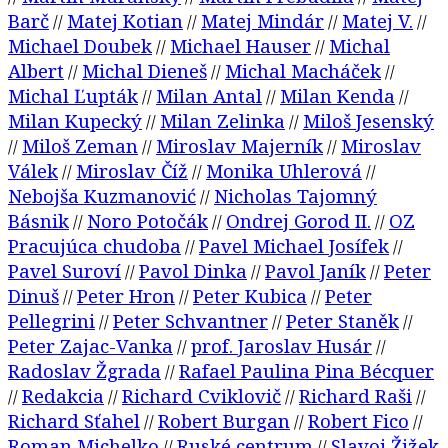
Barč
Matej Kotian
Matej Mindár
Matej V.
//
//
//
//
Michael Doubek
Michael Hauser
Michal
//
//
Albert
Michal Dieneš
Michal Macháček
//
//
//
Michal Ľupták
Milan Antal
Milan Kenda
//
//
//
Milan Kupecký
Milan Zelinka
Miloš Jesenský
//
//
Miloš Zeman
Miroslav Majerník
Miroslav
//
//
//
Válek
Miroslav Číž
Monika Uhlerová
//
//
//
Nebojša Kuzmanović
Nicholas Tajomný
//
Básnik
Noro Potočák
Ondrej Gorod II.
OZ
//
//
//
Pracujúca chudoba
Pavel Michael Josífek
//
//
Pavel Suroví
Pavol Dinka
Pavol Janík
Peter
//
//
//
Dinuš
Peter Hron
Peter Kubica
Peter
//
//
//
Pellegrini
Peter Schvantner
Peter Staněk
//
//
//
Peter Zajac-Vanka
prof. Jaroslav Husár
//
//
Radoslav Žgrada
Rafael Paulina Pina Bécquer
//
Redakcia
Richard Cviklovič
Richard Raši
//
//
//
//
Richard Sťahel
Robert Burgan
Robert Fico
//
//
//
Roman Michelko
Ruské centrum
Slavoj Žižek
//
//