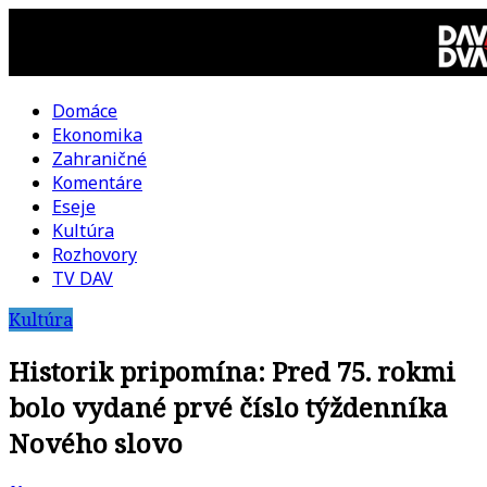
Skip
to
content
Domáce
DAV
Ekonomika
Zahraničné
DVA
Komentáre
Eseje
–
Kultúra
Rozhovory
kultúrno-
TV DAV
Kultúra
politická
Historik pripomína: Pred 75. rokmi
revue
bolo vydané prvé číslo týždenníka
Nového slovo