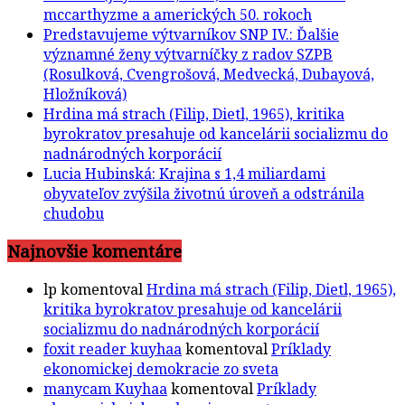
mccarthyzme a amerických 50. rokoch
Predstavujeme výtvarníkov SNP IV.: Ďalšie
významné ženy výtvarníčky z radov SZPB
(Rosulková, Cvengrošová, Medvecká, Dubayová,
Hložníková)
Hrdina má strach (Filip, Dietl, 1965), kritika
byrokratov presahuje od kancelárii socializmu do
nadnárodných korporácií
Lucia Hubinská: Krajina s 1,4 miliardami
obyvateľov zvýšila životnú úroveň a odstránila
chudobu
Najnovšie komentáre
lp
komentoval
Hrdina má strach (Filip, Dietl, 1965),
kritika byrokratov presahuje od kancelárii
socializmu do nadnárodných korporácií
foxit reader kuyhaa
komentoval
Príklady
ekonomickej demokracie zo sveta
manycam Kuyhaa
komentoval
Príklady