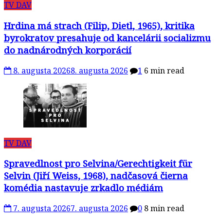
TV DAV
Hrdina má strach (Filip, Dietl, 1965), kritika
byrokratov presahuje od kancelárii socializmu
do nadnárodných korporácií
8. augusta 2026
8. augusta 2026
1
6 min read
TV DAV
Spravedlnost pro Selvina/Gerechtigkeit für
Selvin (Jiří Weiss, 1968), nadčasová čierna
komédia nastavuje zrkadlo médiám
7. augusta 2026
7. augusta 2026
0
8 min read