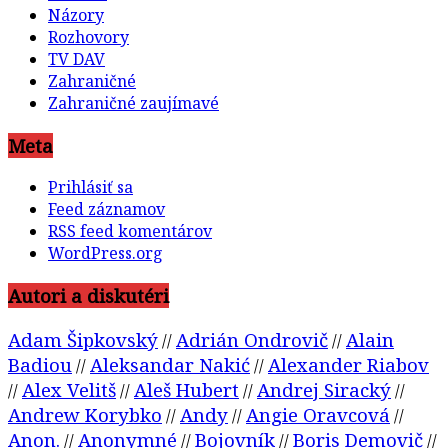
Názory
Rozhovory
TV DAV
Zahraničné
Zahraničné zaujímavé
Meta
Prihlásiť sa
Feed záznamov
RSS feed komentárov
WordPress.org
Autori a diskutéri
Adam Šipkovský
Adrián Ondrovič
Alain
//
//
Badiou
Aleksandar Nakić
Alexander Riabov
//
//
Alex Velitš
Aleš Hubert
Andrej Siracký
//
//
//
//
Andrew Korybko
Andy
Angie Oravcová
//
//
//
Anon.
Anonymné
Bojovník
Boris Demovič
//
//
//
//