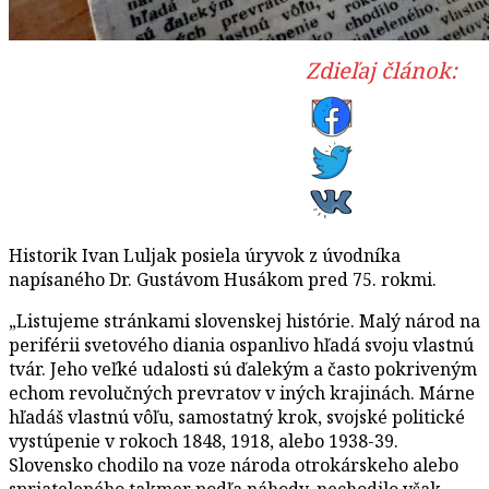
Zdieľaj článok:
Historik Ivan Luljak posiela úryvok z úvodníka
napísaného Dr. Gustávom Husákom pred 75. rokmi.
„Listujeme stránkami slovenskej histórie. Malý národ na
periférii svetového diania ospanlivo hľadá svoju vlastnú
tvár. Jeho veľké udalosti sú ďalekým a často pokriveným
echom revolučných prevratov v iných krajinách. Márne
hľadáš vlastnú vôľu, samostatný krok, svojské politické
vystúpenie v rokoch 1848, 1918, alebo 1938-39.
Slovensko chodilo na voze národa otrokárskeho alebo
spriateleného takmer podľa náhody, nechodilo však