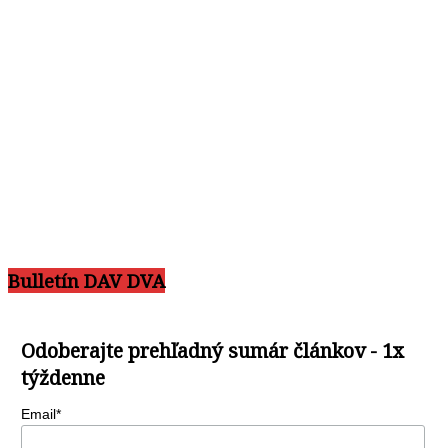
Bulletín DAV DVA
Odoberajte prehľadný sumár článkov - 1x
týždenne
Email*