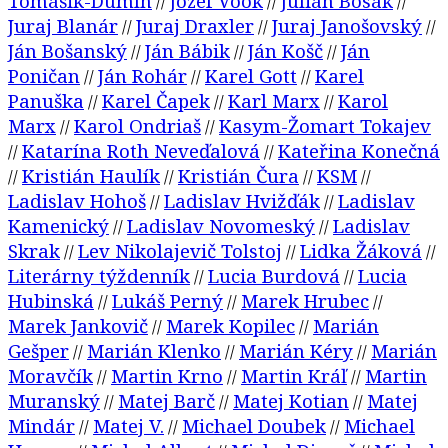
Tomášik-Dumín
Jozef Vook
Julián Bosák
//
//
//
Juraj Blanár
Juraj Draxler
Juraj Janošovský
//
//
//
Ján Bošanský
Ján Bábik
Ján Košč
Ján
//
//
//
Poničan
Ján Rohár
Karel Gott
Karel
//
//
//
Panuška
Karel Čapek
Karl Marx
Karol
//
//
//
Marx
Karol Ondriaš
Kasym-Žomart Tokajev
//
//
Katarína Roth Neveďalová
Kateřina Konečná
//
//
Kristián Haulík
Kristián Čura
KSM
//
//
//
//
Ladislav Hohoš
Ladislav Hvižďák
Ladislav
//
//
Kamenický
Ladislav Novomeský
Ladislav
//
//
Skrak
Lev Nikolajevič Tolstoj
Lidka Žáková
//
//
//
Literárny týždenník
Lucia Burdová
Lucia
//
//
Hubinská
Lukáš Perný
Marek Hrubec
//
//
//
Marek Jankovič
Marek Kopilec
Marián
//
//
Gešper
Marián Klenko
Marián Kéry
Marián
//
//
//
Moravčík
Martin Krno
Martin Kráľ
Martin
//
//
//
Muranský
Matej Barč
Matej Kotian
Matej
//
//
//
Mindár
Matej V.
Michael Doubek
Michael
//
//
//