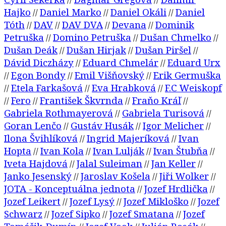
Hajko
Daniel Marko
Daniel Okáli
Daniel
//
//
//
Tóth
DAV
DAV DVA
Devana
Dominik
//
//
//
//
Petruška
Domino Petruška
Dušan Chmelko
//
//
//
Dušan Deák
Dušan Hirjak
Dušan Piršel
//
//
//
Dávid Diczházy
Eduard Chmelár
Eduard Urx
//
//
Egon Bondy
Emil Višňovský
Erik Germuška
//
//
//
Etela Farkašová
Eva Hrabková
F.C Weiskopf
//
//
//
Fero
František Škvrnda
Fraňo Kráľ
//
//
//
//
Gabriela Rothmayerová
Gabriela Turisová
//
//
Goran Lenčo
Gustáv Husák
Igor Melicher
//
//
//
Ilona Švihlíková
Ingrid Majeríková
Ivan
//
//
Hopta
Ivan Kola
Ivan Lulják
Ivan Štubňa
//
//
//
//
Iveta Hajdová
Jalal Suleiman
Jan Keller
//
//
//
Janko Jesenský
Jaroslav Košela
Jiři Wolker
//
//
//
JOTA - Konceptuálna jednota
Jozef Hrdlička
//
//
Jozef Leikert
Jozef Lysý
Jozef Mikloško
Jozef
//
//
//
Schwarz
Jozef Sipko
Jozef Smatana
Jozef
//
//
//