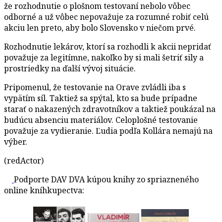
že rozhodnutie o plošnom testovaní nebolo vôbec
odborné a už vôbec nepovažuje za rozumné robiť celú
akciu len preto, aby bolo Slovensko v niečom prvé.
Rozhodnutie lekárov, ktorí sa rozhodli k akcii nepridať
považuje za legitímne, nakoľko by si mali šetriť sily a
prostriedky na ďalší vývoj situácie.
Pripomenul, že testovanie na Orave zvládli iba s
vypätím síl. Taktiež sa spýtal, kto sa bude prípadne
starať o nakazených zdravotníkov a taktiež poukázal na
budúcu absenciu materiálov. Celoplošné testovanie
považuje za vydieranie. Ľudia podľa Kollára nemajú na
výber.
(redActor)
Podporte DAV DVA kúpou knihy zo spriazneného
online kníhkupectva: