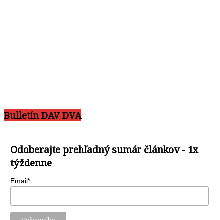
Bulletín DAV DVA
Odoberajte prehľadný sumár článkov - 1x
týždenne
Email*