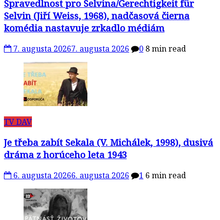
Spravedlnost pro Selvina/Gerechtigkeit für
Selvin (Jiří Weiss, 1968), nadčasová čierna
komédia nastavuje zrkadlo médiám
7. augusta 2026
7. augusta 2026
0
8 min read
TV DAV
Je třeba zabít Sekala (V. Michálek, 1998), dusivá
dráma z horúceho leta 1943
6. augusta 2026
6. augusta 2026
1
6 min read