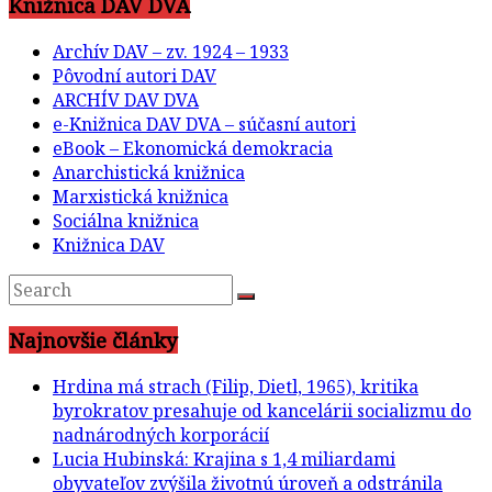
Knižnica DAV DVA
Archív DAV – zv. 1924 – 1933
Pôvodní autori DAV
ARCHÍV DAV DVA
e-Knižnica DAV DVA – súčasní autori
eBook – Ekonomická demokracia
Anarchistická knižnica
Marxistická knižnica
Sociálna knižnica
Knižnica DAV
Najnovšie články
Hrdina má strach (Filip, Dietl, 1965), kritika
byrokratov presahuje od kancelárii socializmu do
nadnárodných korporácií
Lucia Hubinská: Krajina s 1,4 miliardami
obyvateľov zvýšila životnú úroveň a odstránila