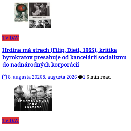
TV DAV
Hrdina má strach (Filip, Dietl, 1965), kritika
byrokratov presahuje od kancelárii socializmu
do nadnárodných korporácií
8. augusta 2026
8. augusta 2026
1
6 min read
TV DAV