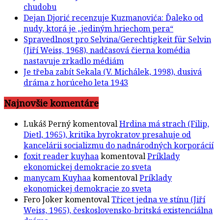
chudobu
Dejan Djorić recenzuje Kuzmanovića: Ďaleko od
nudy, ktorá je „jediným hriechom pera“
Spravedlnost pro Selvina/Gerechtigkeit für Selvin
(Jiří Weiss, 1968), nadčasová čierna komédia
nastavuje zrkadlo médiám
Je třeba zabít Sekala (V. Michálek, 1998), dusivá
dráma z horúceho leta 1943
Najnovšie komentáre
Lukáš Perný
komentoval
Hrdina má strach (Filip,
Dietl, 1965), kritika byrokratov presahuje od
kancelárii socializmu do nadnárodných korporácií
foxit reader kuyhaa
komentoval
Príklady
ekonomickej demokracie zo sveta
manycam Kuyhaa
komentoval
Príklady
ekonomickej demokracie zo sveta
Fero Joker
komentoval
Třicet jedna ve stínu (Jiří
Weiss, 1965), československo-britská existenciálna