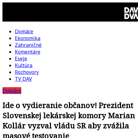
Skip
to
content
Domáce
DAV
Ekonomika
Zahraničné
DVA
Komentáre
Eseje
–
Kultúra
Rozhovory
kultúrno-
TV DAV
Domáce
politická
Ide o vydieranie občanov! Prezident
revue
Slovenskej lekárskej komory Marian
Kollár vyzval vládu SR aby zvážila
masové testovanie