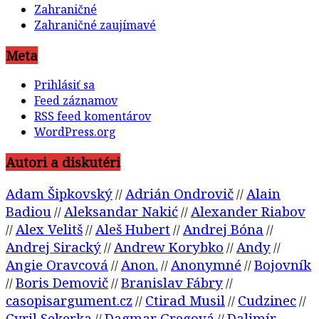
Zahraničné
Zahraničné zaujímavé
Meta
Prihlásiť sa
Feed záznamov
RSS feed komentárov
WordPress.org
Autori a diskutéri
Adam Šipkovský
Adrián Ondrovič
Alain
//
//
Badiou
Aleksandar Nakić
Alexander Riabov
//
//
Alex Velitš
Aleš Hubert
Andrej Bóna
//
//
//
//
Andrej Siracký
Andrew Korybko
Andy
//
//
//
Angie Oravcová
Anon.
Anonymné
Bojovník
//
//
//
Boris Demovič
Branislav Fábry
//
//
//
casopisargument.cz
Ctirad Musil
Cudzinec
//
//
//
Cyril Sekerka
Dagmar Gregová
Dalimír
//
//