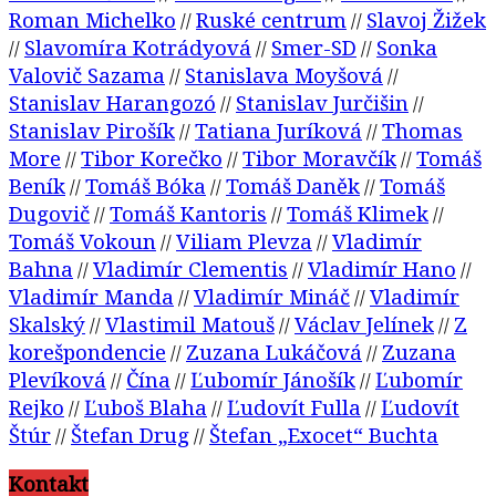
Roman Michelko
Ruské centrum
Slavoj Žižek
//
//
Slavomíra Kotrádyová
Smer-SD
Sonka
//
//
//
Valovič Sazama
Stanislava Moyšová
//
//
Stanislav Harangozó
Stanislav Jurčišin
//
//
Stanislav Pirošík
Tatiana Juríková
Thomas
//
//
More
Tibor Korečko
Tibor Moravčík
Tomáš
//
//
//
Beník
Tomáš Bóka
Tomáš Daněk
Tomáš
//
//
//
Dugovič
Tomáš Kantoris
Tomáš Klimek
//
//
//
Tomáš Vokoun
Viliam Plevza
Vladimír
//
//
Bahna
Vladimír Clementis
Vladimír Hano
//
//
//
Vladimír Manda
Vladimír Mináč
Vladimír
//
//
Skalský
Vlastimil Matouš
Václav Jelínek
Z
//
//
//
korešpondencie
Zuzana Lukáčová
Zuzana
//
//
Plevíková
Čína
Ľubomír Jánošík
Ľubomír
//
//
//
Rejko
Ľuboš Blaha
Ľudovít Fulla
Ľudovít
//
//
//
Štúr
Štefan Drug
Štefan „Exocet“ Buchta
//
//
Kontakt