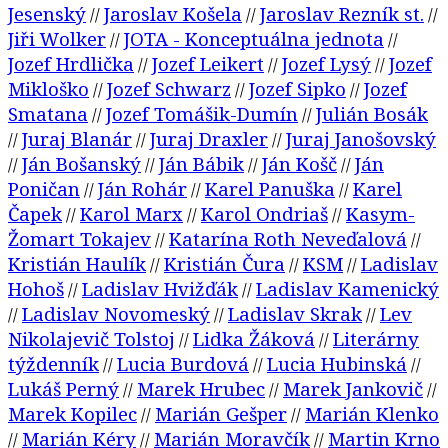
Jesenský
Jaroslav Košela
Jaroslav Rezník st.
//
//
//
Jiři Wolker
JOTA - Konceptuálna jednota
//
//
Jozef Hrdlička
Jozef Leikert
Jozef Lysý
Jozef
//
//
//
Mikloško
Jozef Schwarz
Jozef Sipko
Jozef
//
//
//
Smatana
Jozef Tomášik-Dumín
Julián Bosák
//
//
Juraj Blanár
Juraj Draxler
Juraj Janošovský
//
//
//
Ján Bošanský
Ján Bábik
Ján Košč
Ján
//
//
//
//
Poničan
Ján Rohár
Karel Panuška
Karel
//
//
//
Čapek
Karol Marx
Karol Ondriaš
Kasym-
//
//
//
Žomart Tokajev
Katarína Roth Neveďalová
//
//
Kristián Haulík
Kristián Čura
KSM
Ladislav
//
//
//
Hohoš
Ladislav Hvižďák
Ladislav Kamenický
//
//
Ladislav Novomeský
Ladislav Skrak
Lev
//
//
//
Nikolajevič Tolstoj
Lidka Žáková
Literárny
//
//
týždenník
Lucia Burdová
Lucia Hubinská
//
//
//
Lukáš Perný
Marek Hrubec
Marek Jankovič
//
//
//
Marek Kopilec
Marián Gešper
Marián Klenko
//
//
Marián Kéry
Marián Moravčík
Martin Krno
//
//
//