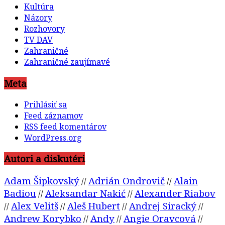
Kultúra
Názory
Rozhovory
TV DAV
Zahraničné
Zahraničné zaujímavé
Meta
Prihlásiť sa
Feed záznamov
RSS feed komentárov
WordPress.org
Autori a diskutéri
Adam Šipkovský
Adrián Ondrovič
Alain
//
//
Badiou
Aleksandar Nakić
Alexander Riabov
//
//
Alex Velitš
Aleš Hubert
Andrej Siracký
//
//
//
//
Andrew Korybko
Andy
Angie Oravcová
//
//
//