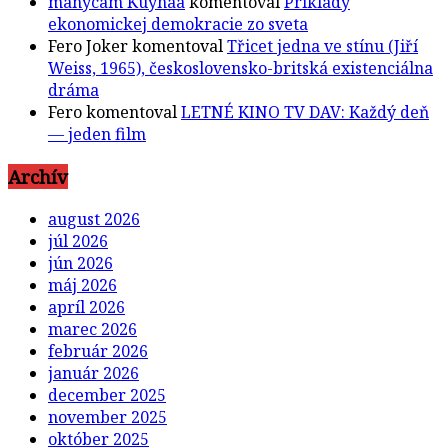
manycam Kuyhaa
komentoval
Príklady
ekonomickej demokracie zo sveta
Fero Joker
komentoval
Třicet jedna ve stínu (Jiří
Weiss, 1965), československo-britská existenciálna
dráma
Fero
komentoval
LETNÉ KINO TV DAV: Každý deň
— jeden film
Archív
august 2026
júl 2026
jún 2026
máj 2026
apríl 2026
marec 2026
február 2026
január 2026
december 2025
november 2025
október 2025