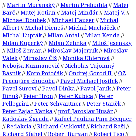
Martin Muranský
Martin Prebudila
Matej
//
//
//
Barč
Matej Kotian
Matej Mindár
Matej V.
//
//
//
//
Michael Doubek
Michael Hauser
Michal
//
//
Albert
Michal Dieneš
Michal Macháček
//
//
//
Michal Ľupták
Milan Antal
Milan Kenda
//
//
//
Milan Kupecký
Milan Zelinka
Miloš Jesenský
//
//
Miloš Zeman
Miroslav Majerník
Miroslav
//
//
//
Válek
Miroslav Číž
Monika Uhlerová
//
//
//
Nebojša Kuzmanović
Nicholas Tajomný
//
Básnik
Noro Potočák
Ondrej Gorod II.
OZ
//
//
//
Pracujúca chudoba
Pavel Michael Josífek
//
//
Pavel Suroví
Pavol Dinka
Pavol Janík
Peter
//
//
//
Dinuš
Peter Hron
Peter Kubica
Peter
//
//
//
Pellegrini
Peter Schvantner
Peter Staněk
//
//
//
Peter Zajac-Vanka
prof. Jaroslav Husár
//
//
Radoslav Žgrada
Rafael Paulina Pina Bécquer
//
Redakcia
Richard Cviklovič
Richard Raši
//
//
//
//
Richard Sťahel
Robert Burgan
Robert Fico
//
//
//