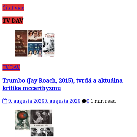
Čítať viac
TV DAV
TV DAV
Trumbo (Jay Roach, 2015), tvrdá a aktuálna
kritika mccarthyzmu
9. augusta 2026
9. augusta 2026
0
1 min read