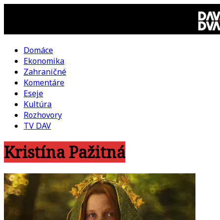
Skip
to
content
Domáce
DAV
Ekonomika
Zahraničné
DVA
Komentáre
Eseje
–
Kultúra
Rozhovory
kultúrno-
TV DAV
Kristína Pažitná
politická
revue