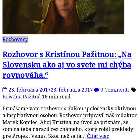
Rozhovory
Rozhovor s Kristínou Pažitnou: „Na
Slovensku ako aj vo svete mi chýba
rovnováha.“
23. februára 2017
23. februára 2017
0 Comments
Kristína Pažitná
16 min read
Prinášame vám rozhovor s ďalšou spoločensky aktívnou
a inšpiratívnou osobou. Rozhovor pripravil náš redaktor
Marek Kopilec. Ahoj Kristína, na úvod sa priznám, že
som na teba narazil cez známeho, ktorý robil preklady
pre Projekt Venus. Skôr než sa ťa…
Čítať viac