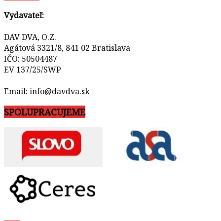
Vydavateľ:
DAV DVA, O.Z.
Agátová 3321/8, 841 02 Bratislava
IČO: 50504487
EV 137/25/SWP
Email: info@davdva.sk
SPOLUPRACUJEME