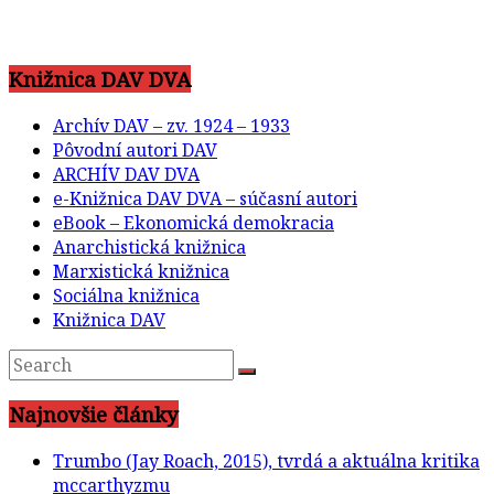
Knižnica DAV DVA
Archív DAV – zv. 1924 – 1933
Pôvodní autori DAV
ARCHÍV DAV DVA
e-Knižnica DAV DVA – súčasní autori
eBook – Ekonomická demokracia
Anarchistická knižnica
Marxistická knižnica
Sociálna knižnica
Knižnica DAV
Najnovšie články
Trumbo (Jay Roach, 2015), tvrdá a aktuálna kritika
mccarthyzmu