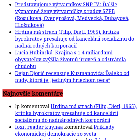
Predstavujeme výtvarníkov SNP IV.: Ďalšie
významné ženy výtvarníčky z radov SZPB
(Rosulková, Cvengrošová, Medvecká, Dubayová,
Hložníková)
Hrdina má strach (Filip, Dietl, 1965), kritika
byrokratov presahuje od kancelárii socializmu do
nadnárodných korporácií
Lucia Hubinská: Krajina s 1,4 miliardami
obyvateľov zvýšila životnú úroveň a odstránila
chudobu
Dejan Djorić recenzuje Kuzmanovića: Ďaleko od
nudy, ktorá je „jediným hriechom pera“
Najnovšie komentáre
lp
komentoval
Hrdina má strach (Filip, Dietl, 1965),
kritika byrokratov presahuje od kancelárii
socializmu do nadnárodných korporácií
foxit reader kuyhaa
komentoval
Príklady
ekonomickej demokracie zo sveta