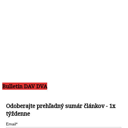
Bulletín DAV DVA
Odoberajte prehľadný sumár článkov - 1x
týždenne
Email*