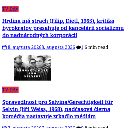
TV DAV
Hrdina má strach (Filip, Dietl, 1965), kritika
byrokratov presahuje od kancelárii socializmu
do nadnárodných korporácií
8. augusta 2026
8. augusta 2026
1
6 min read
TV DAV
Spravedlnost pro Selvina/Gerechtigkeit für
Selvin (Jiří Weiss, 1968), nadčasová čierna
komédia nastavuje zrkadlo médiám