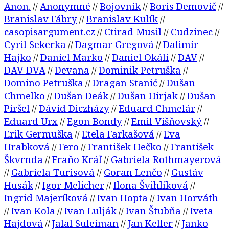
Anon.
Anonymné
Bojovník
Boris Demovič
//
//
//
//
Branislav Fábry
Branislav Kulík
//
//
casopisargument.cz
Ctirad Musil
Cudzinec
//
//
//
Cyril Sekerka
Dagmar Gregová
Dalimír
//
//
Hajko
Daniel Marko
Daniel Okáli
DAV
//
//
//
//
DAV DVA
Devana
Dominik Petruška
//
//
//
Domino Petruška
Dragan Stanić
Dušan
//
//
Chmelko
Dušan Deák
Dušan Hirjak
Dušan
//
//
//
Piršel
Dávid Diczházy
Eduard Chmelár
//
//
//
Eduard Urx
Egon Bondy
Emil Višňovský
//
//
//
Erik Germuška
Etela Farkašová
Eva
//
//
Hrabková
Fero
František Hečko
František
//
//
//
Škvrnda
Fraňo Kráľ
Gabriela Rothmayerová
//
//
Gabriela Turisová
Goran Lenčo
Gustáv
//
//
//
Husák
Igor Melicher
Ilona Švihlíková
//
//
//
Ingrid Majeríková
Ivan Hopta
Ivan Horváth
//
//
Ivan Kola
Ivan Lulják
Ivan Štubňa
Iveta
//
//
//
//
Hajdová
Jalal Suleiman
Jan Keller
Janko
//
//
//