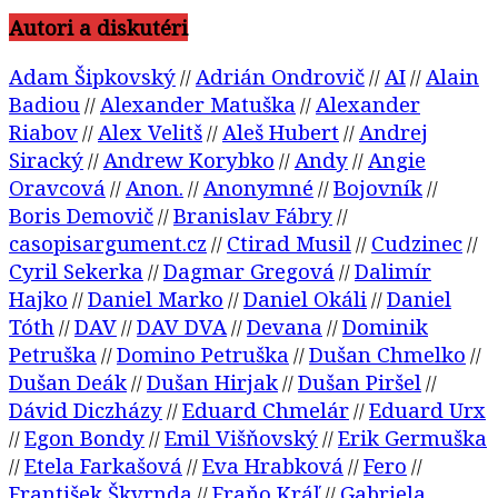
Autori a diskutéri
Adam Šipkovský
Adrián Ondrovič
AI
Alain
//
//
//
Badiou
Alexander Matuška
Alexander
//
//
Riabov
Alex Velitš
Aleš Hubert
Andrej
//
//
//
Siracký
Andrew Korybko
Andy
Angie
//
//
//
Oravcová
Anon.
Anonymné
Bojovník
//
//
//
//
Boris Demovič
Branislav Fábry
//
//
casopisargument.cz
Ctirad Musil
Cudzinec
//
//
//
Cyril Sekerka
Dagmar Gregová
Dalimír
//
//
Hajko
Daniel Marko
Daniel Okáli
Daniel
//
//
//
Tóth
DAV
DAV DVA
Devana
Dominik
//
//
//
//
Petruška
Domino Petruška
Dušan Chmelko
//
//
//
Dušan Deák
Dušan Hirjak
Dušan Piršel
//
//
//
Dávid Diczházy
Eduard Chmelár
Eduard Urx
//
//
Egon Bondy
Emil Višňovský
Erik Germuška
//
//
//
Etela Farkašová
Eva Hrabková
Fero
//
//
//
//
František Škvrnda
Fraňo Kráľ
Gabriela
//
//