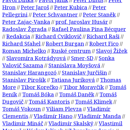
//
//
//
Hron
Peter Jaroš
Peter Kubica
Peter
//
//
//
Pellegrini
Peter Schvantner
Peter Staněk
//
//
//
Peter Zajac-Vanka
prof. Jaroslav Husár
//
//
Radoslav Žgrada
Rafael Paulina Pina Bécquer
//
Redakcia
Richard Cviklovič
Richard Raši
//
//
//
//
Richard Sťahel
Robert Burgan
Robert Fico
//
//
//
Roman Michelko
Ruské centrum
Slavoj Žižek
//
//
Slavomíra Kotrádyová
Smer-SD
Sonka
//
//
//
Valovič Sazama
Stanislava Moyšová
//
//
Stanislav Harangozó
Stanislav Jurčišin
//
//
Stanislav Pirošík
Tatiana Juríková
Thomas
//
//
More
Tibor Korečko
Tibor Moravčík
Tomáš
//
//
//
Beník
Tomáš Bóka
Tomáš Daněk
Tomáš
//
//
//
Dugovič
Tomáš Kantoris
Tomáš Klimek
//
//
//
Tomáš Vokoun
Viliam Plevza
Vladimír
//
//
Clementis
Vladimír Hano
Vladimír Manda
//
//
//
Vladimír Mináč
Vladimír Skalský
Vlastimil
//
//