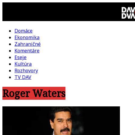
Skip
to
content
Domáce
DAV
Ekonomika
Zahraničné
DVA
Komentáre
Eseje
–
Kultúra
Rozhovory
kultúrno-
TV DAV
Roger Waters
politická
revue