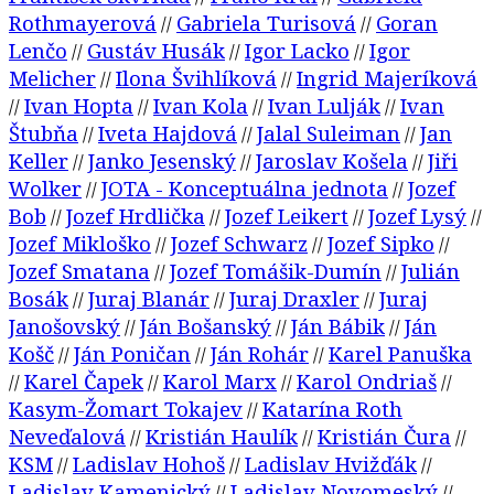
Rothmayerová
Gabriela Turisová
Goran
//
//
Lenčo
Gustáv Husák
Igor Lacko
Igor
//
//
//
Melicher
Ilona Švihlíková
Ingrid Majeríková
//
//
Ivan Hopta
Ivan Kola
Ivan Lulják
Ivan
//
//
//
//
Štubňa
Iveta Hajdová
Jalal Suleiman
Jan
//
//
//
Keller
Janko Jesenský
Jaroslav Košela
Jiři
//
//
//
Wolker
JOTA - Konceptuálna jednota
Jozef
//
//
Bob
Jozef Hrdlička
Jozef Leikert
Jozef Lysý
//
//
//
//
Jozef Mikloško
Jozef Schwarz
Jozef Sipko
//
//
//
Jozef Smatana
Jozef Tomášik-Dumín
Julián
//
//
Bosák
Juraj Blanár
Juraj Draxler
Juraj
//
//
//
Janošovský
Ján Bošanský
Ján Bábik
Ján
//
//
//
Košč
Ján Poničan
Ján Rohár
Karel Panuška
//
//
//
Karel Čapek
Karol Marx
Karol Ondriaš
//
//
//
//
Kasym-Žomart Tokajev
Katarína Roth
//
Neveďalová
Kristián Haulík
Kristián Čura
//
//
//
KSM
Ladislav Hohoš
Ladislav Hvižďák
//
//
//
Ladislav Kamenický
Ladislav Novomeský
//
//