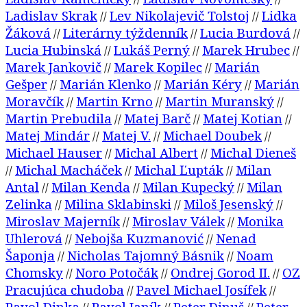
Ladislav Skrak
Lev Nikolajevič Tolstoj
Lidka
//
//
Žáková
Literárny týždenník
Lucia Burdová
//
//
//
Lucia Hubinská
Lukáš Perný
Marek Hrubec
//
//
//
Marek Jankovič
Marek Kopilec
Marián
//
//
Gešper
Marián Klenko
Marián Kéry
Marián
//
//
//
Moravčík
Martin Krno
Martin Muranský
//
//
//
Martin Prebudila
Matej Barč
Matej Kotian
//
//
//
Matej Mindár
Matej V.
Michael Doubek
//
//
//
Michael Hauser
Michal Albert
Michal Dieneš
//
//
Michal Macháček
Michal Ľupták
Milan
//
//
//
Antal
Milan Kenda
Milan Kupecký
Milan
//
//
//
Zelinka
Milina Sklabinski
Miloš Jesenský
//
//
//
Miroslav Majerník
Miroslav Válek
Monika
//
//
Uhlerová
Nebojša Kuzmanović
Nenad
//
//
Šaponja
Nicholas Tajomný Básnik
Noam
//
//
Chomsky
Noro Potočák
Ondrej Gorod II.
OZ
//
//
//
Pracujúca chudoba
Pavel Michael Josífek
//
//
Pavol Dinka
Pavol Janík
Peter Dinuš
Peter