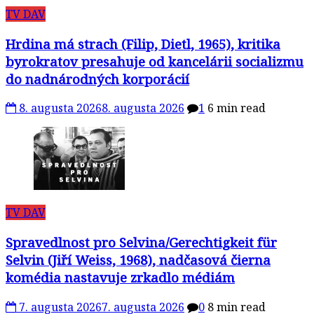
TV DAV
Hrdina má strach (Filip, Dietl, 1965), kritika
byrokratov presahuje od kancelárii socializmu
do nadnárodných korporácií
8. augusta 2026
8. augusta 2026
1
6 min read
TV DAV
Spravedlnost pro Selvina/Gerechtigkeit für
Selvin (Jiří Weiss, 1968), nadčasová čierna
komédia nastavuje zrkadlo médiám
7. augusta 2026
7. augusta 2026
0
8 min read