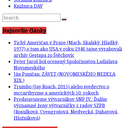
Knižnica DAV
Najnovšie články
Tichý Američan v Praze (Mach, Skalský, Hladký,
1977) o tom ako USA v roku 1946 tajne vyrabovali
archív Gestapa zo Štěchovíc
Peter Jaroš bol ocenený Spoločnosťou Ladislava
Novomeského
Ján Poničan: ZÁVET (NOVOMESKÉHO NEDEĽA
XIX.)
Trumbo (Jay Roach, 2015) alebo svedectvo o
mccarthyzme a amerických 50. rokoch
Predstavujeme výtvarníkov SNP IV.: Ďalšie
významné ženy výtvarníčky z radov SZPB
(Rosulková, Cvengrošová, Medvecká, Dubayová,
Hložníková)