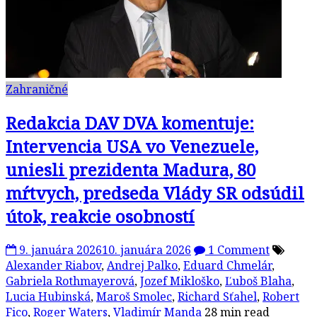
Zahraničné
Redakcia DAV DVA komentuje:
Intervencia USA vo Venezuele,
uniesli prezidenta Madura, 80
mŕtvych, predseda Vlády SR odsúdil
útok, reakcie osobností
9. januára 2026
10. januára 2026
1 Comment
Alexander Riabov
,
Andrej Palko
,
Eduard Chmelár
,
Gabriela Rothmayerová
,
Jozef Mikloško
,
Ľuboš Blaha
,
Lucia Hubinská
,
Maroš Smolec
,
Richard Sťahel
,
Robert
Fico
,
Roger Waters
,
Vladimír Manda
28 min read