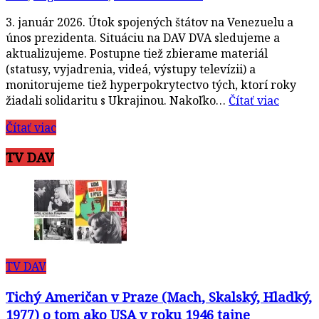
3. január 2026. Útok spojených štátov na Venezuelu a
únos prezidenta. Situáciu na DAV DVA sledujeme a
aktualizujeme. Postupne tiež zbierame materiál
(statusy, vyjadrenia, videá, výstupy televízii) a
monitorujeme tiež hyperpokrytectvo tých, ktorí roky
žiadali solidaritu s Ukrajinou. Nakoľko…
Čítať viac
Čítať viac
TV DAV
TV DAV
Tichý Američan v Praze (Mach, Skalský, Hladký,
1977) o tom ako USA v roku 1946 tajne