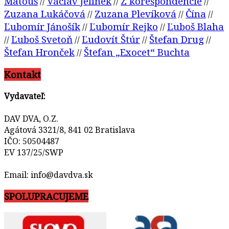
Matouš
Václav Jelínek
Z korešpondencie
//
//
//
Zuzana Lukáčová
Zuzana Plevíková
Čína
//
//
//
Ľubomír Jánošík
Ľubomír Rejko
Ľuboš Blaha
//
//
Ľuboš Svetoň
Ľudovít Štúr
Štefan Drug
//
//
//
//
Štefan Hronček
Štefan „Exocet“ Buchta
//
Kontakt
Vydavateľ:
DAV DVA, O.Z.
Agátová 3321/8, 841 02 Bratislava
IČO: 50504487
EV 137/25/SWP
Email: info@davdva.sk
SPOLUPRACUJEME