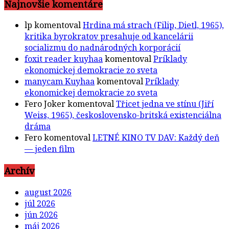
Najnovšie komentáre
lp
komentoval
Hrdina má strach (Filip, Dietl, 1965),
kritika byrokratov presahuje od kancelárii
socializmu do nadnárodných korporácií
foxit reader kuyhaa
komentoval
Príklady
ekonomickej demokracie zo sveta
manycam Kuyhaa
komentoval
Príklady
ekonomickej demokracie zo sveta
Fero Joker
komentoval
Třicet jedna ve stínu (Jiří
Weiss, 1965), československo-britská existenciálna
dráma
Fero
komentoval
LETNÉ KINO TV DAV: Každý deň
— jeden film
Archív
august 2026
júl 2026
jún 2026
máj 2026