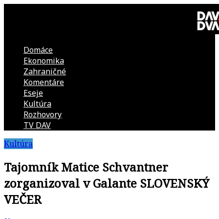
Skip
to
content
Domáce
DAV
Ekonomika
Zahraničné
DVA
Komentáre
Eseje
–
Kultúra
Rozhovory
kultúrno-
TV DAV
Kultúra
politická
Tajomník Matice Schvantner
revue
zorganizoval v Galante SLOVENSKÝ
VEČER