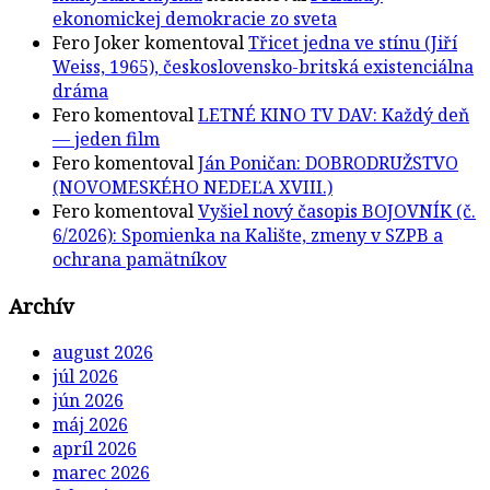
ekonomickej demokracie zo sveta
Fero Joker
komentoval
Třicet jedna ve stínu (Jiří
Weiss, 1965), československo-britská existenciálna
dráma
Fero
komentoval
LETNÉ KINO TV DAV: Každý deň
— jeden film
Fero
komentoval
Ján Poničan: DOBRODRUŽSTVO
(NOVOMESKÉHO NEDEĽA XVIII.)
Fero
komentoval
Vyšiel nový časopis BOJOVNÍK (č.
6/2026): Spomienka na Kalište, zmeny v SZPB a
ochrana pamätníkov
Archív
august 2026
júl 2026
jún 2026
máj 2026
apríl 2026
marec 2026