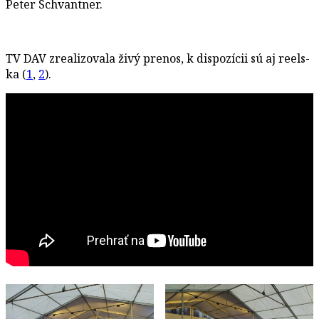
Peter Schvantner.
TV DAV zrealizovala živý prenos, k dispozícii sú aj reels-
ka (
1
,
2
).