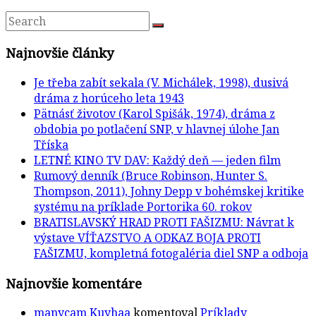
Najnovšie články
Je třeba zabít sekala (V. Michálek, 1998), dusivá
dráma z horúceho leta 1943
Pätnásť životov (Karol Spišák, 1974), dráma z
obdobia po potlačení SNP, v hlavnej úlohe Jan
Tříska
LETNÉ KINO TV DAV: Každý deň — jeden film
Rumový denník (Bruce Robinson, Hunter S.
Thompson, 2011), Johny Depp v bohémskej kritike
systému na príklade Portorika 60. rokov
BRATISLAVSKÝ HRAD PROTI FAŠIZMU: Návrat k
výstave VÍŤAZSTVO A ODKAZ BOJA PROTI
FAŠIZMU, kompletná fotogaléria diel SNP a odboja
Najnovšie komentáre
manycam Kuyhaa
komentoval
Príklady