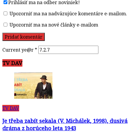
Prihlásiť ma na odber noviniek!
Upozorniť ma na nadväzujúce komentáre e-mailom.
Upozorniť ma na nové články e-mailom
Current ye@r
*
TV DAV
TV DAV
Je třeba zabít sekala (V. Michálek, 1998), dusivá
dráma z horúceho leta 1943