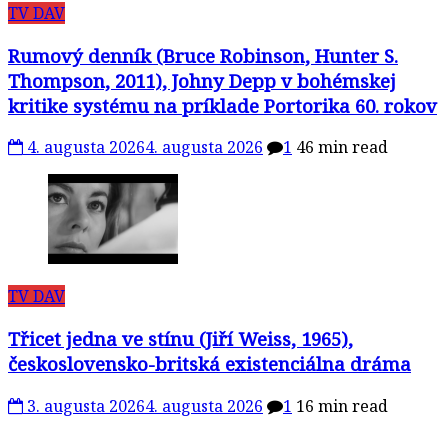
TV DAV
Rumový denník (Bruce Robinson, Hunter S.
Thompson, 2011), Johny Depp v bohémskej
kritike systému na príklade Portorika 60. rokov
4. augusta 2026
4. augusta 2026
1
46 min read
TV DAV
Třicet jedna ve stínu (Jiří Weiss, 1965),
československo-britská existenciálna dráma
3. augusta 2026
4. augusta 2026
1
16 min read