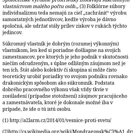
vlastníctvom malého počtu osôb.
„
(3) Folklórne súbory
individualizmu teda nemajú za cieľ „zachrániť“ výrobu
samostatných jednotlivcov, keďže výroba je dávno
spoločná, ale udržať stály prílev ziskov v rukách týchto
jedincov.
Súkromný vlastník je dobrým (rozumej výkonným)
vlastníkom, len keď si poriadne došliapne na svojich
zamestnancov, pre ktorých je jeho podnik v skutočnosti
niečím odcudzeným, s úplne odlišným záujmom než je
ten ich. Štát alebo kolektív či skupina si môže čisto
teoreticky urobiť poriadky vo svojom podniku rovnako
drakonickým spôsobom ako súkromník. Podstata
dobrého pracovného výkonu však vždy tkvie v
zosúladení (prípadne stotožnení) záujmov pracujúceho
a zamestnávateľa, ktoré je dokonale možné iba v
prípade, že ide o tú istú osobu.
(1)
http://a2larm.cz/2014/01/vesnice-proti-svetu/
(2)
http://cs.wikipedia.org/wiki/Mondragonsk%C3%A1