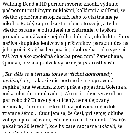
Walking Dead a HD pornom svorne zhodli, výdatne
podporení rozličnými miklošmi, kollármi a sulíkmi, že
všetko spoločné nestojí za nič, lebo to vlastne nie je
nikoho. Každý sa predsa stará len o to svoje, a teda
všetko ostatné je odsúdené na chátranie, v lepšom
prípade zneužívanie nejakého dobráka, okolo ktorého si
nažíva skupinka lenivcov a príživníkov, parazitujúca na
jeho práci. Stačí sa len pozrieť okolo seba – ako vyzerá
váš byt a ako spoločná chodba pred ním? Zanedbaná,
špinavá, bez akejkoľvek výraznejšej starostlivosti.
„Ten dělá to a ten zas tohle a všichni dohromady
nedělají nic,“
tak asi znie postmoderne upravená
replika Jana Wericha, ktorý práve spojazdnil Golema a
má z toho ohromnú radosť. Ako asi Golem vyzeral po
pár rokoch? Unavený a zničený, nenaolejovaný
neborák, ktorému rozkradli už polovicu súčiastok
vrátane šému… Čudujem sa, že Česi, pri svojej obľube
voľných pokračovaní, ešte nenakrútili snímok „Císařův
pekař po 20 letech“, kde by zase raz jasne ukázali, že
spoločne to proste nejde.