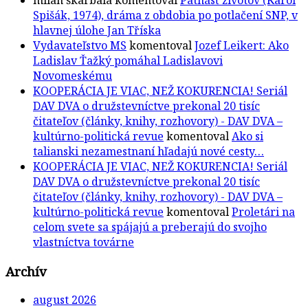
Spišák, 1974), dráma z obdobia po potlačení SNP, v
hlavnej úlohe Jan Tříska
Vydavateľstvo MS
komentoval
Jozef Leikert: Ako
Ladislav Ťažký pomáhal Ladislavovi
Novomeskému
KOOPERÁCIA JE VIAC, NEŽ KOKURENCIA! Seriál
DAV DVA o družstevníctve prekonal 20 tisíc
čitateľov (články, knihy, rozhovory) - DAV DVA –
kultúrno-politická revue
komentoval
Ako si
talianski nezamestnaní hľadajú nové cesty…
KOOPERÁCIA JE VIAC, NEŽ KOKURENCIA! Seriál
DAV DVA o družstevníctve prekonal 20 tisíc
čitateľov (články, knihy, rozhovory) - DAV DVA –
kultúrno-politická revue
komentoval
Proletári na
celom svete sa spájajú a preberajú do svojho
vlastníctva továrne
Archív
august 2026