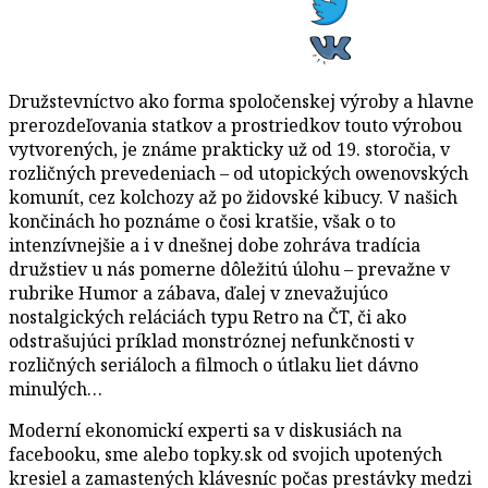
Družstevníctvo ako forma spoločenskej výroby a hlavne
prerozdeľovania statkov a prostriedkov touto výrobou
vytvorených, je známe prakticky už od 19. storočia, v
rozličných prevedeniach – od utopických owenovských
komunít, cez kolchozy až po židovské kibucy. V našich
končinách ho poznáme o čosi kratšie, však o to
intenzívnejšie a i v dnešnej dobe zohráva tradícia
družstiev u nás pomerne dôležitú úlohu – prevažne v
rubrike Humor a zábava, ďalej v znevažujúco
nostalgických reláciách typu Retro na ČT, či ako
odstrašujúci príklad monstróznej nefunkčnosti v
rozličných seriáloch a filmoch o útlaku liet dávno
minulých…
Moderní ekonomickí experti sa v diskusiách na
facebooku, sme alebo topky.sk od svojich upotených
kresiel a zamastených klávesníc počas prestávky medzi