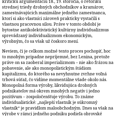
kritickú argumentáciu 18., 19. storočia, o rétoriku
strednej triedy drobných obchodníkov a kramárov,
zamestnávajúcich maximálne jedného zamestnanca,
ktorí si ako vlastníci zároveň prakticky vystačili s
vlastnou pracovnou silou. Práve v tomto období je
bytostne antikolektivistický kultúrny individualizmus
sprevádzaný individualizmom ekonomickým,
výrobným, čo sa však už čoskoro mení.
Neviem, či je celkom možné tento proces pochopiť, hoc
to mnohým pripadne nepríjemné, bez Lenina, pretože
práve on sa zaoberal imperializmom – nie ako frázou na
pobavenie, ale ako monopolistickým štádiom
kapitalizmu, do ktorého sa nevyhnutne zvrhne voľná
trhová súťaž, čo vidíme momentálne všade okolo nás.
Monopolná forma výroby, likvidujúca drobných
podnikateľov má okrem mnohých negatív i jedno
pozitívum – zospoločenšťuje výrobu. To známe
individualistické: „najlepší vlastník je súkromný
vlastník“ je pravidlom maloobchodným. Dnes sa však na
výrobe v rámci jedného podniku podieľa obrovské