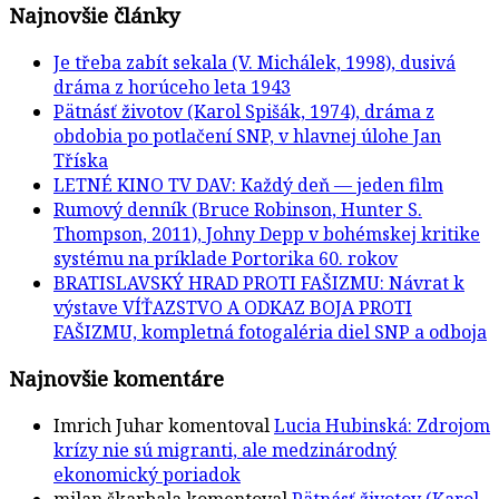
Najnovšie články
Je třeba zabít sekala (V. Michálek, 1998), dusivá
dráma z horúceho leta 1943
Pätnásť životov (Karol Spišák, 1974), dráma z
obdobia po potlačení SNP, v hlavnej úlohe Jan
Tříska
LETNÉ KINO TV DAV: Každý deň — jeden film
Rumový denník (Bruce Robinson, Hunter S.
Thompson, 2011), Johny Depp v bohémskej kritike
systému na príklade Portorika 60. rokov
BRATISLAVSKÝ HRAD PROTI FAŠIZMU: Návrat k
výstave VÍŤAZSTVO A ODKAZ BOJA PROTI
FAŠIZMU, kompletná fotogaléria diel SNP a odboja
Najnovšie komentáre
Imrich Juhar
komentoval
Lucia Hubinská: Zdrojom
krízy nie sú migranti, ale medzinárodný
ekonomický poriadok
milan škarbala
komentoval
Pätnásť životov (Karol