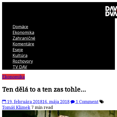
Skip
to
content
Domáce
DAV
Ekonomika
Zahraničné
DVA
Komentáre
Eseje
–
Kultúra
Rozhovory
kultúrno-
TV DAV
Ekonomika
politická
Ten dělá to a ten zas tohle…
revue
19. februára 2018
16. mája 2018
1 Comment
Tomáš Klimek
7 min read