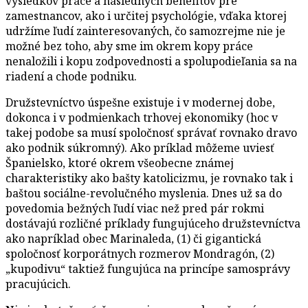
výsledkov práce a následných benefitov pre
zamestnancov, ako i určitej psychológie, vďaka ktorej
udržíme ľudí zainteresovaných, čo samozrejme nie je
možné bez toho, aby sme im okrem kopy práce
nenaložili i kopu zodpovednosti a spolupodieľania sa na
riadení a chode podniku.
Družstevníctvo úspešne existuje i v modernej dobe,
dokonca i v podmienkach trhovej ekonomiky (hoc v
takej podobe sa musí spoločnosť správať rovnako dravo
ako podnik súkromný). Ako príklad môžeme uviesť
Španielsko, ktoré okrem všeobecne známej
charakteristiky ako bašty katolicizmu, je rovnako tak i
baštou sociálne-revolučného myslenia. Dnes už sa do
povedomia bežných ľudí viac než pred pár rokmi
dostávajú rozličné príklady fungujúceho družstevníctva
ako napríklad obec Marinaleda, (1) či gigantická
spoločnosť korporátnych rozmerov Mondragón, (2)
„kupodivu“ taktiež fungujúca na princípe samosprávy
pracujúcich.