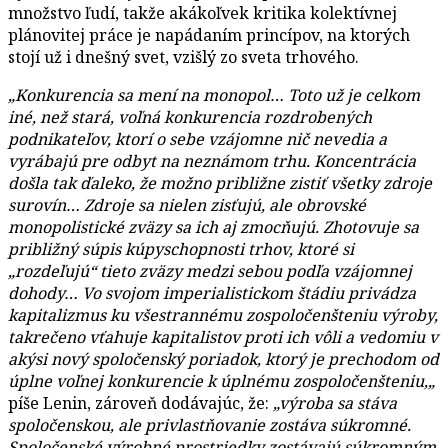
množstvo ľudí, takže akákoľvek kritika kolektívnej
plánovitej práce je napádaním princípov, na ktorých
stojí už i dnešný svet, vzišlý zo sveta trhového.
„
Konkurencia sa mení na monopol… Toto už je celkom
iné, než stará, voľná konkurencia rozdrobených
podnikateľov, ktorí o sebe vzájomne nič nevedia a
vyrábajú pre odbyt na neznámom trhu. Koncentrácia
došla tak ďaleko, že možno približne zistiť všetky zdroje
surovín… Zdroje sa nielen zisťujú, ale obrovské
monopolistické zväzy sa ich aj zmocňujú. Zhotovuje sa
približný súpis kúpyschopnosti trhov, ktoré si
„rozdeľujú“ tieto zväzy medzi sebou podľa vzájomnej
dohody… Vo svojom imperialistickom štádiu privádza
kapitalizmus ku všestrannému zospoločenšteniu výroby,
takrečeno vťahuje kapitalistov proti ich vôli a vedomiu v
akýsi nový spoločenský poriadok, ktorý je prechodom od
úplne voľnej konkurencie k úplnému zospoločenšteniu,
„
píše Lenin, zároveň dodávajúc, že:
„
výroba sa stáva
spoločenskou, ale privlastňovanie zostáva súkromné.
Spoločenské výrobné prostriedky zostávajú súkromným