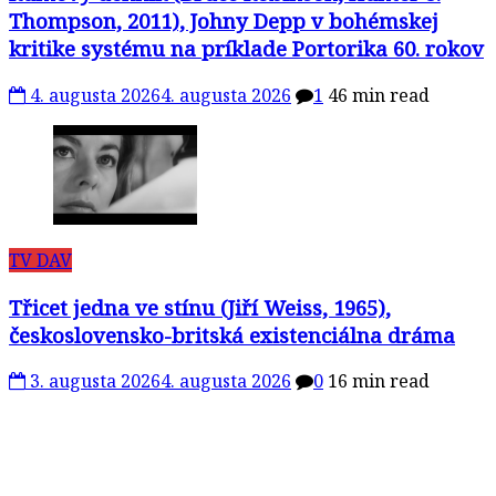
Thompson, 2011), Johny Depp v bohémskej
kritike systému na príklade Portorika 60. rokov
4. augusta 2026
4. augusta 2026
1
46 min read
TV DAV
Třicet jedna ve stínu (Jiří Weiss, 1965),
československo-britská existenciálna dráma
3. augusta 2026
4. augusta 2026
0
16 min read