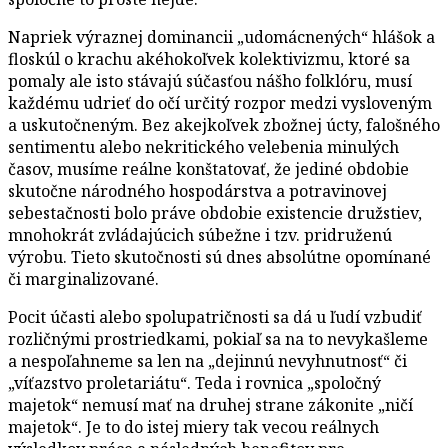
Napriek výraznej dominancii „udomácnených“ hlášok a
floskúl o krachu akéhokoľvek kolektivizmu, ktoré sa
pomaly ale isto stávajú súčasťou nášho folklóru, musí
každému udrieť do očí určitý rozpor medzi vysloveným
a uskutočneným. Bez akejkoľvek zbožnej úcty, falošného
sentimentu alebo nekritického velebenia minulých
časov, musíme reálne konštatovať, že jediné obdobie
skutočne národného hospodárstva a potravinovej
sebestačnosti bolo práve obdobie existencie družstiev,
mnohokrát zvládajúcich súbežne i tzv. pridruženú
výrobu. Tieto skutočnosti sú dnes absolútne opomínané
či marginalizované.
Pocit účasti alebo spolupatričnosti sa dá u ľudí vzbudiť
rozličnými prostriedkami, pokiaľ sa na to nevykašleme
a nespoľahneme sa len na „dejinnú nevyhnutnosť“ či
„víťazstvo proletariátu“. Teda i rovnica „spoločný
majetok“ nemusí mať na druhej strane zákonite „ničí
majetok“. Je to do istej miery tak vecou reálnych