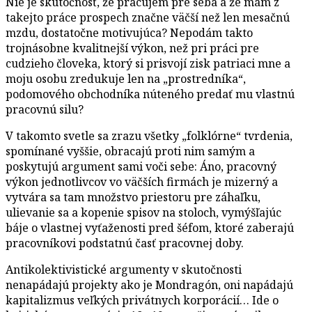
Nie je skutočnosť, že pracujem pre seba a že mám z
takejto práce prospech značne väčší než len mesačnú
mzdu, dostatočne motivujúca? Nepodám takto
trojnásobne kvalitnejší výkon, než pri práci pre
cudzieho človeka, ktorý si prisvojí zisk patriaci mne a
moju osobu zredukuje len na „prostredníka“,
podomového obchodníka núteného predať mu vlastnú
pracovnú silu?
V takomto svetle sa zrazu všetky „folklórne“ tvrdenia,
spomínané vyššie, obracajú proti nim samým a
poskytujú argument sami voči sebe: Áno, pracovný
výkon jednotlivcov vo väčších firmách je mizerný a
vytvára sa tam množstvo priestoru pre záhaľku,
ulievanie sa a kopenie spisov na stoloch, vymýšľajúc
báje o vlastnej vyťaženosti pred šéfom, ktoré zaberajú
pracovníkovi podstatnú časť pracovnej doby.
Antikolektivistické argumenty v skutočnosti
nenapádajú projekty ako je Mondragón, oni napádajú
kapitalizmus veľkých privátnych korporácií… Ide o