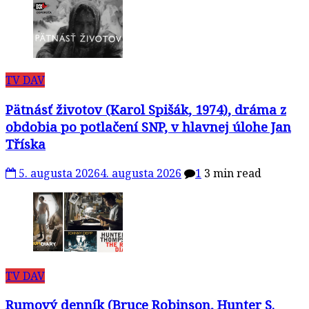
TV DAV
Pätnásť životov (Karol Spišák, 1974), dráma z
obdobia po potlačení SNP, v hlavnej úlohe Jan
Tříska
5. augusta 2026
4. augusta 2026
1
3 min read
TV DAV
Rumový denník (Bruce Robinson, Hunter S.