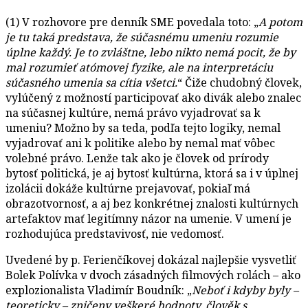
(1) V rozhovore pre denník SME povedala toto: „
A potom
je tu taká predstava, že súčasnému umeniu rozumie
úplne každý. Je to zvláštne, lebo nikto nemá pocit, že by
mal rozumieť atómovej fyzike, ale na interpretáciu
súčasného umenia sa cítia všetci.
“ Čiže chudobný človek,
vylúčený z možností participovať ako divák alebo znalec
na súčasnej kultúre, nemá právo vyjadrovať sa k
umeniu? Možno by sa teda, podľa tejto logiky, nemal
vyjadrovať ani k politike alebo by nemal mať vôbec
volebné právo. Lenže tak ako je človek od prírody
bytosť politická, je aj bytosť kultúrna, ktorá sa i v úplnej
izolácii dokáže kultúrne prejavovať, pokiaľ má
obrazotvornosť, a aj bez konkrétnej znalosti kultúrnych
artefaktov mať legitímny názor na umenie. V umení je
rozhodujúca predstavivosť, nie vedomosť.
Uvedené by p. Ferienčíkovej dokázal najlepšie vysvetliť
Bolek Polívka v dvoch zásadných filmových rolách – ako
explozionalista Vladimír Boudník: „
Neboť i kdyby byly –
teoreticky – zničeny veškeré hodnoty, člověk s