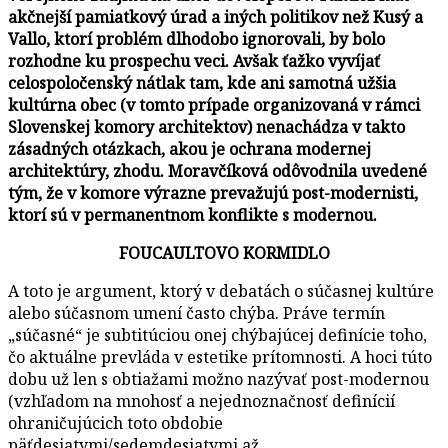
akčnejší pamiatkový úrad a iných politikov než Kusý a
Vallo, ktorí problém dlhodobo ignorovali, by bolo
rozhodne ku prospechu veci.
Avšak ťažko vyvíjať
celospoločenský nátlak tam, kde ani samotná užšia
kultúrna obec (v tomto prípade organizovaná v rámci
Slovenskej komory architektov) nenachádza v takto
zásadných otázkach, akou je ochrana modernej
architektúry, zhodu. Moravčíková odôvodnila uvedené
tým, že v komore výrazne prevažujú post-modernisti,
ktorí sú v permanentnom konflikte s modernou.
FOUCAULTOVO KORMIDLO
A toto je argument, ktorý v debatách o súčasnej kultúre
alebo súčasnom umení často chýba. Práve termín
„súčasné“ je subtitúciou onej chýbajúcej definície toho,
čo aktuálne prevláda v estetike prítomnosti. A hoci túto
dobu už len s obtiažami možno nazývať post-modernou
(vzhľadom na mnohosť a nejednoznačnosť definícií
ohraničujúcich toto obdobie
päťdesiatymi/sedemdesiatymi až