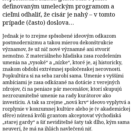
definovaným umeleckým programom a
cieľmi odhaliť, že cisár je nahý – v tomto
prípade (často) doslova…
Jednak je to zrejme spôsobené ideovým odkazom
postmodernizmu a takou mierou dekonštrukcie
významov, že už nič nové významné ani stvoriť
nemožno. Z materiálneho hľadiska zasa rozdelením
umenia na „vysoké“ a „nízke“, ktoré je, aj historicky,
znakom období extrémnej spoločenskej nerovnosti.
Popkultúra si na seba zarobí sama. Umenie s vyššími
ambíciami je zasa odkázané na dotácie z verejných
zdrojov, či na peniaze pár mecenášov, ktorí skupujú
nezrozumiteľné umenie na rady kurátorov ako
investíciu. A tak sa zrejme „nová krv“ ideovo vyplytvá a
rozplynie v konzumnej kultúre alebo je (v akademickej
sfére) nútená kvôli grantom akceptovať východiská
„starej gardy“ a šiť neviditeľné šaty tak dlho, kým sama
neuverí, že má na ihlách navlečenú niť.