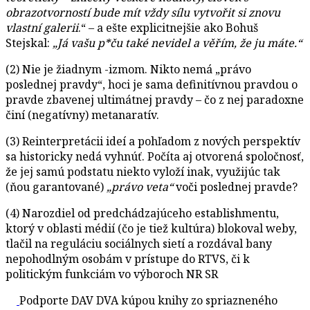
obrazotvorností bude mít vždy sílu vytvořit si znovu
vlastní galerii
.“ – a ešte explicitnejšie ako Bohuš
Stejskal:
„Já vašu p*ču také nevidel a věřím, že ju máte.“
(2) Nie je žiadnym -izmom. Nikto nemá „právo
poslednej pravdy“, hoci je sama definitívnou pravdou o
pravde zbavenej ultimátnej pravdy – čo z nej paradoxne
činí (negatívny) metanaratív.
(3) Reinterpretácii ideí a pohľadom z nových perspektív
sa historicky nedá vyhnúť. Počíta aj otvorená spoločnosť,
že jej samú podstatu niekto vyloží inak, využijúc tak
(ňou garantované)
„právo veta“
voči poslednej pravde?
(4) Narozdiel od predchádzajúceho establishmentu,
ktorý v oblasti médií (čo je tiež kultúra) blokoval weby,
tlačil na reguláciu sociálnych sietí a rozdával bany
nepohodlným osobám v prístupe do RTVS, či k
politickým funkciám vo výboroch NR SR
Podporte DAV DVA kúpou knihy zo spriazneného