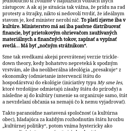
jednoducho si zvolíme v najbližších voľbách iných
zástupcov. A ak aj je situácia tak vážna, že prídu na rad
protesty a štrajky, nikto si nedovolí tvrdiť, že ideálnym
stavom je, keď minister nerobí nič.
To platí zjavne iba v
kultúre. Ministerstvo má asi iba pasívne distribuovať
financie, byť prietokovým ohrievačom zaužívaných
materiálnych a finančných tokov, zapínať a vypínať
svetlá… Má byť „nočným strážnikom“.
Sme tak svedkami akejsi prevrátenej verzie trickle-
down theory, kedy bohatstvo nepreteká k spodným
vrstvám, ale iba neoliberálna ideológia „presakuje“ z
ekonomiky (odmietanie intervencií štátu do
hospodárstva) do ekológie (iniciatívy typu
My sme les
,
ktoré tvrdošijne odmietajú zásahy štátu do prírody) a
následne aj do kultúry (umenie sa organizuje samo, štát
a nevzdelaní občania sa nemajú čo k nemu vyjadrovať).
Takto paranoidne nastavená spoločnosť (a kultúrna
obec), hľadajúca za každým rozhodnutím štátu hrozbu
„kultúrnej politiky“, potom vníma hystericky ako