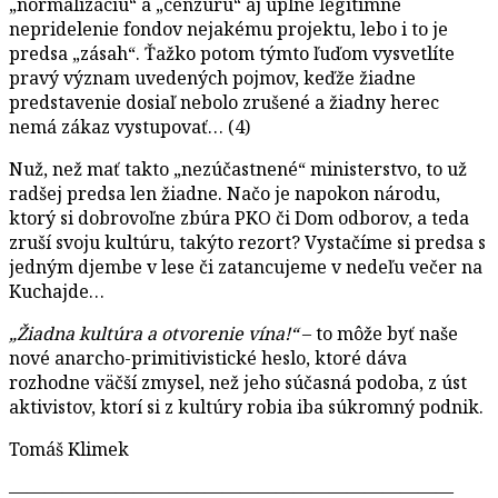
„normalizáciu“ a „cenzúru“ aj úplne legitímne
nepridelenie fondov nejakému projektu, lebo i to je
predsa „zásah“. Ťažko potom týmto ľuďom vysvetlíte
pravý význam uvedených pojmov, keďže žiadne
predstavenie dosiaľ nebolo zrušené a žiadny herec
nemá zákaz vystupovať… (4)
Nuž, než mať takto „nezúčastnené“ ministerstvo, to už
radšej predsa len žiadne. Načo je napokon národu,
ktorý si dobrovoľne zbúra PKO či Dom odborov, a teda
zruší svoju kultúru, takýto rezort? Vystačíme si predsa s
jedným djembe v lese či zatancujeme v nedeľu večer na
Kuchajde…
„Žiadna kultúra a otvorenie vína!“
– to môže byť naše
nové anarcho-primitivistické heslo, ktoré dáva
rozhodne väčší zmysel, než jeho súčasná podoba, z úst
aktivistov, ktorí si z kultúry robia iba súkromný podnik.
Tomáš Klimek
—————————————————————————