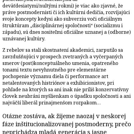
deväťdesiatymi/nultými rokmi) je viac ako zjavné, že
práve postmodernisti či ich kultúrni dedičia, rozvíjajúci
svoje koncepty kedysi ako subverziu voči oficiálnym
štruktúram „disciplinárnej spoločnosti“ (socializmu i
západu), sú dnes nositeľmi oficiálne uznanej a (odborne)
uznávanej kultúry.
Z rebelov sa stali skostnatení akademici, zarputilo sa
zavzdušňujúci v prospech zvetraných a vyčerpaných
smerov (post)konceptuálneho umenia, opatreného
tonami textu nevyhnutného pre elementárne
pochopenie významu diela či performance art
netalentovaných histriónov a exhibicionistov, pri
pohľade na ktorých sa ani inak nie príliš konzervatívny
človek neubráni myšlienkam o úpadku spoločnosti a ani
najväčší liberál prinajmenšom rozpakom…
Otázne zostáva, ak žijeme naozaj v neskorej
fáze inštitucionalizovanej postmoderny, prečo
neprichádza mladá generácia s jasne