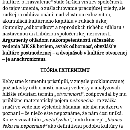
kultúre, o „zasvätenie“ stále širších vrstiev spoločnosti
do tajov umenia, o zušľachťovanie pracujúcej triedy, ale
radšej sa oddáva onánii nad vlastnou exluzivitou,
akumulácii kultúrneho kapitálu v rukách úzkej
skupinky „odborníkov“ a reprodukcii tichého súhlasu s
nastavenou distribúciou spoločenskej nerovnosti.
Argumenty ohľadom nekompetentnosti súčasného
vedenia MK SR beriem, avšak odbornosť, obvzlášť v
kultúre postmodernej – a dvojnásob v kultúre otvorenej
– je anachronizmus.
TEÓRIA EXTERNIZMU
Keby sme k umeniu pristúpili, v zmysle proklamovanej
požiadavky odbornosti, naozaj vedecky a analyzovali
bližšie súvisiaci termín „
otvorenosti
“, zodpovedal by mu
približne matematický pojem
nekonečna
. To zväčša
značí vo vede nie výsledok bádania, ale iba medzeru v
poznaní – že niečo ešte nepoznáme, že nám čosi uniká.
Konzervovať túto
„metafyziku“
, tento koncept
„bianco
šeku na nepoznané“
ako definitívnu podobu kultúry (
a