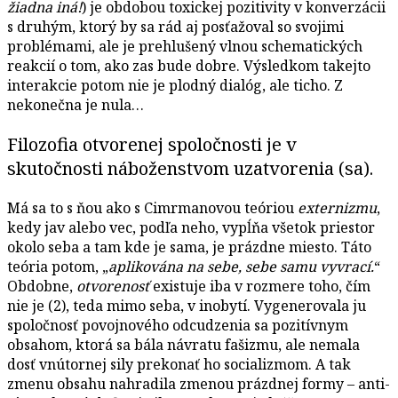
žiadna iná!
) je obdobou toxickej pozitivity v konverzácii
s druhým, ktorý by sa rád aj posťažoval so svojimi
problémami, ale je prehlušený vlnou schematických
reakcií o tom, ako zas bude dobre. Výsledkom takejto
interakcie potom nie je plodný dialóg, ale ticho. Z
nekonečna je nula…
Filozofia otvorenej spoločnosti je v
skutočnosti náboženstvom uzatvorenia (sa).
Má sa to s ňou ako s Cimrmanovou teóriou
externizmu
,
kedy jav alebo vec, podľa neho, vypĺňa všetok priestor
okolo seba a tam kde je sama, je prázdne miesto. Táto
teória potom, „
aplikována na sebe, sebe samu vyvrací.
“
Obdobne,
otvorenosť
existuje iba v rozmere toho, čím
nie je (2), teda mimo seba, v inobytí. Vygenerovala ju
spoločnosť povojnového odcudzenia sa pozitívnym
obsahom, ktorá sa bála návratu fašizmu, ale nemala
dosť vnútornej sily prekonať ho socializmom. A tak
zmenu obsahu nahradila zmenou prázdnej formy – anti-