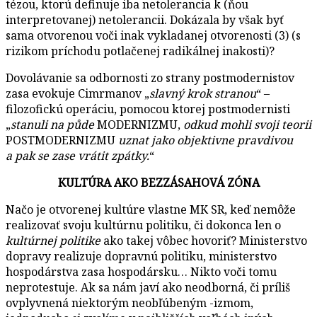
tézou, ktorú definuje iba netolerancia k (ňou
interpretovanej) netolerancii. Dokázala by však byť
sama otvorenou voči inak vykladanej otvorenosti (3) (s
rizikom príchodu potlačenej radikálnej inakosti)?
Dovolávanie sa odbornosti zo strany postmodernistov
zasa evokuje Cimrmanov „
slavný krok stranou
“ –
filozofickú operáciu, pomocou ktorej postmodernisti
„
stanuli na půde
MODERNIZMU,
odkud mohli svoji teorii
POSTMODERNIZMU
uznat jako objektivne pravdivou
a pak se zase vrátit zpátky.
“
KULTÚRA AKO BEZZÁSAHOVÁ ZÓNA
Načo je otvorenej kultúre vlastne MK SR, keď nemôže
realizovať svoju kultúrnu politiku, či dokonca len o
kultúrnej politike
ako takej vôbec hovoriť? Ministerstvo
dopravy realizuje dopravnú politiku, ministerstvo
hospodárstva zasa hospodársku… Nikto voči tomu
neprotestuje. Ak sa nám javí ako neodborná, či príliš
ovplyvnená niektorým neobľúbeným -izmom,