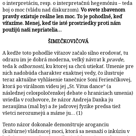
o interpretáciu, resp. o interpretačnú hegemóniu – teda
boj o moc (vládu nad diskurzom).
Vo svete zbavenom
pravdy existuje reálne len moc. To je pohodlné, keď
víťazíme. Menej, keď tie isté prostriedky proti nám
použijú naši nepriatelia…
ŠIMEČKOVIČOVÁ
A keďže toto pohodlie víťazov začalo silno erodovať, tu
odrazu im je dobrá moderna, veľký návrat k
pravde,
teda k
odbornosti
, ku ktorej sa chcú utiekať. Umenie pre
nich nadobúda charakter exaktnej vedy, čo ilustruje
teraz aktuálne vyhlásenie tanečnice Soni Ferienčíkovej,
ktorá po virálnom videu jej „St. Vitus dance“ (a
následnej celospoločenskej debate o hraniciach umenia)
uviedla v rozhovore, že názor Andreja Danka ju
nezaujíma (mal by) a že jadrovej fyzike predsa tiež
všetci nerozumejú a máme ju… (1)
Tento názor dokonale demonštruje aroganciu
(kultúrne) vládnucej moci, ktorá sa nesnaží o inkúziu v