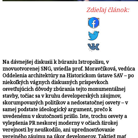
Zdieľaj článok:
Na dávnejšej diskusii k búraniu Istropolisu, v
znovuotvorenej SNG, uviedla prof. Moravčíková, vedúca
Oddelenia architektúry na Historickom ústave SAV – po
niekoľkých vágnych diskusných príspevkoch
osvetľujúcich dôvody zbúrania tejto monumentálnej
stavby, točiac sa v kruhu developerských záujmov,
skorumpovaných politikov a nedostatočnej osvety – v
samej podstate ideologický argument, prečo k
uvedenému v skutočnosti prišlo.
Iste, trochu osvety a
vylepšenia PR neskorej moderny v očiach širokej
verejnosti by neuškodilo, ani uprednostňovanie
verejného záujmu na úkor developerov. Taktiež mať