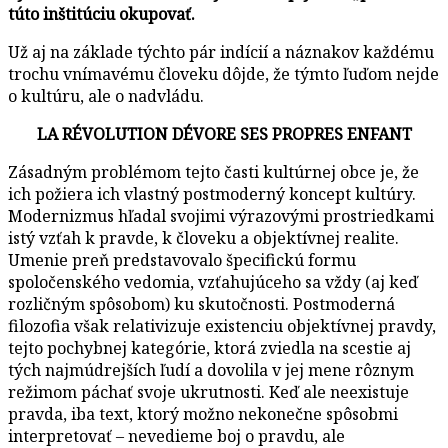
túto inštitúciu okupovať.
Už aj na základe týchto pár indícií a náznakov každému
trochu vnímavému človeku dôjde, že týmto ľuďom nejde
o kultúru, ale o nadvládu.
LA RÉVOLUTION DÉVORE SES PROPRES ENFANT
Zásadným problémom tejto časti kultúrnej obce je, že
ich požiera ich vlastný postmoderný koncept kultúry.
Modernizmus hľadal svojimi výrazovými prostriedkami
istý vzťah k pravde, k človeku a objektívnej realite.
Umenie preň predstavovalo špecifickú formu
spoločenského vedomia, vzťahujúceho sa vždy (aj keď
rozličným spôsobom) ku skutočnosti. Postmoderná
filozofia však relativizuje existenciu objektívnej pravdy,
tejto pochybnej kategórie, ktorá zviedla na scestie aj
tých najmúdrejších ľudí a dovolila v jej mene rôznym
režimom páchať svoje ukrutnosti. Keď ale neexistuje
pravda, iba text, ktorý možno nekonečne spôsobmi
interpretovať – nevedieme boj o pravdu, ale