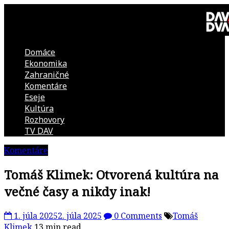
Skip
to
content
Domáce
DAV
Ekonomika
Zahraničné
DVA
Komentáre
Eseje
–
Kultúra
Rozhovory
kultúrno-
TV DAV
Komentáre
politická
Tomáš Klimek: Otvorená kultúra na
revue
večné časy a nikdy inak!
1. júla 2025
2. júla 2025
0 Comments
Tomáš
Klimek
13 min read