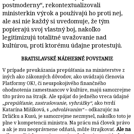
postmoderny“, rekontextualizovali
ministerkin výrok a používajú ho proti nej,
ale asi nie každý si uvedomuje, že tým
popierajú svoj vlastný boj, nakoľko
legitimizujú totalitné uvažovanie nad
kultúrou, proti ktorému údajne protestujú.
BRATISLAVSKÉ NÁDHERNÉ POVSTANIE
V prípade preukázania prepúšťania na ministerstve z
iných ako zákonných dôvodov, ako uvádzajú členovia
Platformy OK!, či neuspokojivého finančného
ohodnotenia zamestnancov v kultúre, majú samozrejme
títo právo na štrajk. Ale spájať do jedného vreca údajné
„prepúšťanie, zastrašovanie, vyhrážky“
, ako tvrdí
Katarína Mišíková, s
„odvolávaním“
– odkazujúc na
Drličku a Kusú, je samozrejme nezmysel, nakoľko toto je
plne v kompetencii ministra. Na prácu má človek právo
a ak je mu neoprávnene odňatá, môže štrajkovať.
Ale na