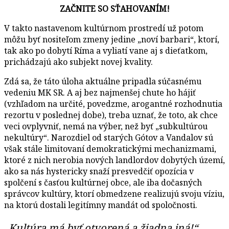
ZAČNITE SO SŤAHOVANÍM!
V takto nastavenom kultúrnom prostredí už potom
môžu byť nositeľom zmeny jedine „noví barbari“, ktorí,
tak ako po dobytí Ríma a vyliatí vane aj s dieťatkom,
prichádzajú ako subjekt novej kvality.
Zdá sa, že táto úloha aktuálne pripadla súčasnému
vedeniu MK SR. A aj bez najmenšej chute ho hájiť
(vzhľadom na určité, povedzme, arogantné rozhodnutia
rezortu v poslednej dobe), treba uznať, že toto, ak chce
veci ovplyvniť, nemá na výber, než byť „subkultúrou
nekultúry“. Narozdiel od starých Gótov a Vandalov sú
však stále limitovaní demokratickými mechanizmami,
ktoré z nich nerobia nových landlordov dobytých území,
ako sa nás hystericky snaží presvedčiť opozícia v
spolčení s časťou kultúrnej obce, ale iba dočasných
správcov kultúry, ktorí obmedzene realizujú svoju víziu,
na ktorú dostali legitímny mandát od spoločnosti.
„Kultúra má byť otvorená a žiadna iná!“