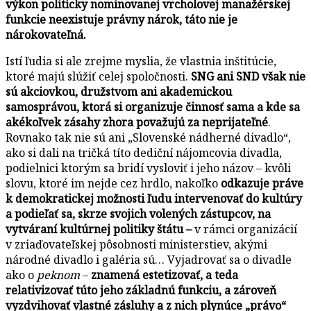
výkon politicky nominovanej vrcholovej manažérskej
funkcie neexistuje právny nárok, táto nie je
nárokovateľná.
Istí ľudia si ale zrejme myslia, že vlastnia inštitúcie,
ktoré majú slúžiť celej spoločnosti.
SNG ani SND však nie
sú akciovkou, družstvom ani akademickou
samosprávou, ktorá si organizuje činnosť sama a kde sa
akékoľvek zásahy zhora považujú za neprijateľné
.
Rovnako tak nie sú ani „Slovenské nádherné divadlo“,
ako si dali na tričká títo dediční nájomcovia divadla,
podielnici ktorým sa bridí vysloviť i jeho názov – kvôli
slovu, ktoré im nejde cez hrdlo, nakoľko
odkazuje práve
k demokratickej možnosti ľudu intervenovať do kultúry
a podieľať sa, skrze svojich volených zástupcov, na
vytváraní kultúrnej politiky štátu –
v rámci organizácií
v zriaďovateľskej pôsobnosti ministerstiev, akými
národné divadlo i galéria sú… Vyjadrovať sa o divadle
ako o
peknom
–
znamená estetizovať, a teda
relativizovať túto jeho základnú funkciu, a zároveň
vyzdvihovať vlastné zásluhy a z nich plynúce „právo“