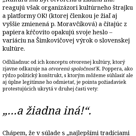
reagujú však organizázori kultúrneho štrajku
a platformy OK! (ktorej členkou je žiaľ aj
vyššie zmienená p. Moravčíková) a čítajúc z
papiera kŕčovito opakujú svoje heslo –
variáciu na Šimkovičovej výrok o slovenskej
kultúre.
Odhliadnuc od ich konceptu otvorenej kultúry, ktorý
zjavne odkazuje na
otvorenú spoločnosť
K. Poppera, ako
rýdzo politický konštrukt, s ktorým môžeme súhlasiť ale
aj úplne legitímne ho odmietať, je pointa požiadaviek
protestujúcich ukrytá v druhej časti vety:
„…a žiadna iná!“.
Chápem, že v súlade s „najlepšími tradíciami