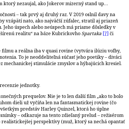
ilm ktorý nezaujal, ako Jokerov mizerný stand up…
očnosti – tak prvý aj druhý raz. V 2019 oslnil davy na
 vzápätí nato, ako najväčší zúfalec, stratil aj priazeň
lmu. Jeho úspech alebo neúspech má priame dôsledky v
ozšírenú realitu“ na báze Kubrickovho
Spartaka
[7]
či
 filmu a reálna iba v quasi rovine (vytvára ilúziu voľby,
notenia. To je neoddeliteľná súčasť jeho poetiky – diváci
 bez mechanickej stimulácie zmyslov a hýbajúcich kresiel.
recenzie jednotky.
ečných prequelov. Nie je to len ďalší film „ako to bolo
hom dieli už vyčíňa len na fantasmatickej rovine (čo
všetkým predstáv Harley Quinzel, ktorá ho úplne
e“ snímky – odkazuje na tento zdieľaný prelud – režisérom
alistickejšej perspektívy (muž, ktorý sa nechá opantať