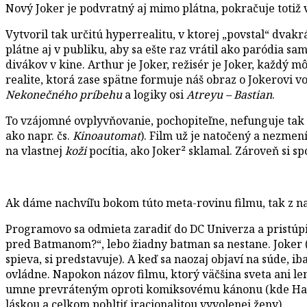
Nový Joker je podvratný aj mimo plátna, pokračuje totiž
Vytvoril tak určitú hyperrealitu, v ktorej „povstal“ dvakr
plátne aj v publiku, aby sa ešte raz vrátil ako paródia sa
divákov v kine. Arthur je Joker, režisér je Joker, každý 
realite, ktorá zase spätne formuje náš obraz o Jokerovi v
Nekonečného príbehu
a logiky osi
Atreyu – Bastian
.
To vzájomné ovplyvňovanie, pochopiteľne, nefunguje tak
ako napr. čs.
Kinoautomat
). Film už je natočený a nezmení
na vlastnej
koži
pocítia, ako Joker² sklamal. Zároveň si sp
Ak dáme nachvíľu bokom túto meta-rovinu filmu, tak z nar
Programovo sa odmieta zaradiť do DC Univerza a pristúpiť
pred Batmanom?“, lebo žiadny batman sa nestane. Joker (
spieva, si predstavuje). A keď sa naozaj objaví na súde, i
ovládne. Napokon názov filmu, ktorý väčšina sveta ani len
umne prevráteným oproti komiksovému kánonu (kde Harley
láskou a celkom pohltiť iracionalitou vyvolenej ženy).