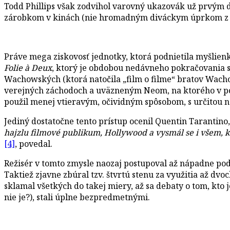
Todd Phillips však zodvihol varovný ukazovák už prvým d
zárobkom v kinách (nie hromadným diváckym úprkom z kino
Práve mega ziskovosť jednotky, ktorá podnietila myšlienk
Folie à Deux
, ktorý je obdobou nedávneho pokračovania s
Wachowských (ktorá natočila „film o filme“ bratov Wach
verejných záchodoch a uväzneným Neom, na ktorého v post-d
použil menej vtieravým, očividným spôsobom, s určitou 
Jediný dostatočne tento prístup ocenil Quentin Tarantino, 
hajzlu filmové publikum, Hollywood a vysmál se i všem, kd
[4]
, povedal.
Režisér v tomto zmysle naozaj postupoval až nápadne po
Taktiež zjavne zbúral tzv. štvrtú stenu za využitia až d
sklamal všetkých do takej miery, až sa debaty o tom, kto 
nie je?), stali úplne bezpredmetnými.