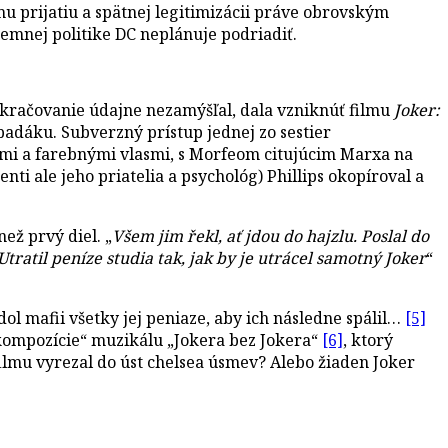
u prijatiu a spätnej legitimizácii práve obrovským
remnej politike DC neplánuje podriadiť.
pokračovanie údajne nezamýšľal, dala vzniknúť filmu
Joker:
padáku. Subverzný prístup jednej zo sestier
kmi a farebnými vlasmi, s Morfeom citujúcim Marxa na
i ale jeho priatelia a psychológ) Phillips okopíroval a
ež prvý diel. „
Všem jim řekl, ať jdou do hajzlu. Poslal do
ratil peníze studia tak, jak by je utrácel samotný Joker
“
dol mafii všetky jej peniaze, aby ich následne spálil…
[5]
j kompozície“ muzikálu „Jokera bez Jokera“
[6]
, ktorý
 filmu vyrezal do úst chelsea úsmev? Alebo žiaden Joker