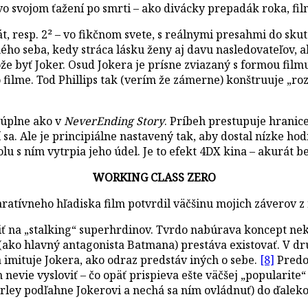
 vo svojom ťažení po smrti – ako divácky prepadák roka, f
át, resp. 2² – vo fikčnom svete, s reálnymi presahmi do skut
mého seba, kedy stráca lásku ženy aj davu nasledovateľov, aby
môže byť Joker. Osud Jokera je prísne zviazaný s formou fi
o filme. Tod Phillips tak (verím že zámerne) konštruuje „r
 úplne ako v
NeverEnding Story
. Príbeh prestupuje hranice
 sa. Ale je principiálne nastavený tak, aby dostal nízke hod
olu s ním vytrpia jeho údel. Je to efekt 4DX kina – akurát
WORKING CLASS ZERO
atívneho hľadiska film potvrdil väčšinu mojich záverov z 
 na „stalking“ superhrdinov. Tvrdo nabúrava koncept nekon
ako hlavný antagonista Batmana) prestáva existovať. V dru
ba imituje Jokera, ako odraz predstáv iných o sebe.
[8]
Predo
 nevie vysloviť – čo opäť prispieva ešte väčšej „popularit
 podľahne Jokerovi a nechá sa ním ovládnuť) do ďaleko re