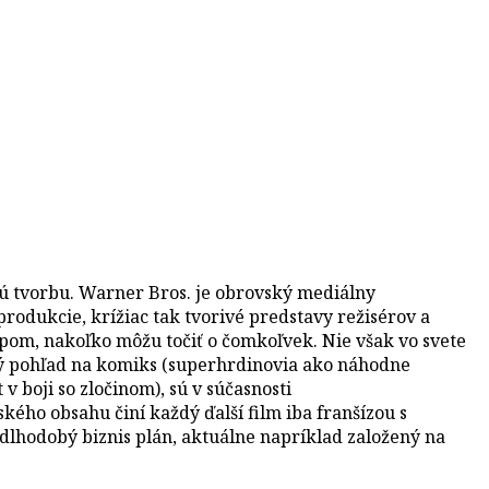
ú tvorbu. Warner Bros. je obrovský mediálny
rodukcie, krížiac tak tvorivé predstavy režisérov a
upom, nakoľko môžu točiť o čomkoľvek. Nie však vo svete
cký pohľad na komiks (superhrdinovia ako náhodne
 boji so zločinom), sú v súčasnosti
ého obsahu činí každý ďalší film iba franšízou s
dlhodobý biznis plán, aktuálne napríklad založený na