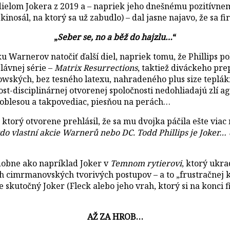
ielom Jokera z 2019 a – napriek jeho dnešnému pozitívnem
sál, na ktorý sa už zabudlo) – dal jasne najavo, že sa fi
„
Seber se, no a běž do hajzlu…
“
u Warnerov natočiť ďalší diel, napriek tomu, že Phillips 
lávnej série –
Matrix Resurrections
, taktiež diváckeho pre
owských, bez tesného latexu, nahradeného plus size teplá
isciplinárnej otvorenej spoločnosti nedohliadajú zlí agent
noblesou a takpovediac, piesňou na perách…
ktorý otvorene prehlásil, že sa mu dvojka páčila ešte viac n
o vlastní akcie Warnerů nebo DC. Todd Phillips je Joker… Ut
dobne ako napríklad Joker v
Temnom rytierovi
, ktorý ukra
voch cimrmanovských tvorivých postupov – a to „frustračne
je skutočný Joker (Fleck alebo jeho vrah, ktorý si na konci
AŽ ZA HROB…