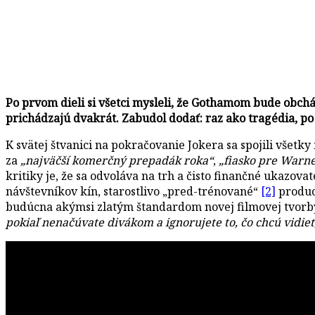
Po prvom dieli si všetci mysleli, že Gothamom bude obchád
prichádzajú dvakrát. Zabudol dodať: raz ako tragédia, 
K svätej štvanici na pokračovanie Jokera sa spojili všetky
za
„najväčší komerčný prepadák roka“
,
„fiasko pre Warn
kritiky je, že sa odvoláva na trh a čisto finančné ukazov
návštevníkov kín, starostlivo „pred-trénované“
[2]
produc
budúcna akýmsi zlatým štandardom novej filmovej tvorby,
pokiaľ nenačúvate divákom a ignorujete to, čo chcú vidieť,