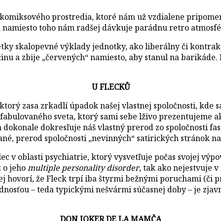
 z komiksového prostredia, ktoré nám už vzdialene pripom
a namiesto toho nám radšej dávkuje parádnu retro atmosfér
 skalopevné výklady jednotky, ako liberálny či kontrakul
inu a zbije „červených“ namiesto, aby stanul na barikáde.
U FLECKŮ
torý zasa zrkadlí úpadok našej vlastnej spoločnosti, kde 
yfabulovaného sveta, ktorý sami sebe lživo prezentujeme a
en dokonale dokresľuje náš vlastný prerod zo spoločnosti f
ané, prerod spoločnosti „nevinných“ satirických stránok n
ec v oblasti psychiatrie, ktorý vysvetľuje počas svojej vý
z o jeho
multiple personality disorder
, tak ako nejestvuje 
lej hovorí, že Fleck trpí iba štyrmi bežnými poruchami (č
nosťou – teda typickými nešvármi súčasnej doby – je zjavné
DON JOKER DE LA MAMČA