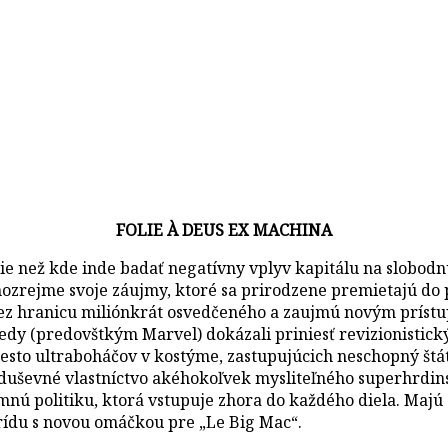
FOLIE À DEUS EX MACHINA
e než kde inde badať negatívny vplyv kapitálu na slobodn
ozrejme svoje záujmy, ktoré sa prirodzene premietajú do p
“ cez hranicu miliónkrát osvedčeného a zaujmú novým príst
kedy (predovštkým Marvel) dokázali priniesť revizionisti
sto ultraboháčov v kostýme, zastupujúcich neschopný štát v
duševné vlastníctvo akéhokoľvek mysliteľného superhrdinsk
nú politiku, ktorá vstupuje zhora do každého diela. Majú 
prídu s novou omáčkou pre „Le Big Mac“.