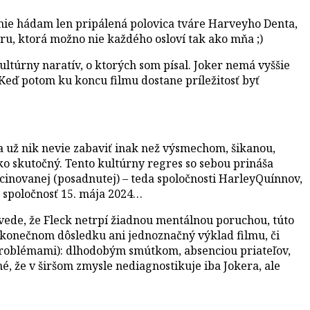
enie hádam len pripálená polovica tváre Harveyho Denta,
u, ktorá možno nie každého osloví tak ako mňa ;)
túrny naratív, o ktorých som písal. Joker nemá vyššie
 Keď potom ku koncu filmu dostane príležitosť byť
sa už nik nevie zabaviť inak než výsmechom, šikanou,
ko skutočný. Tento kultúrny regres so sebou prináša
ascinovanej (posadnutej) – teda spoločnosti HarleyQuínnov,
a spoločnosť 15. mája 2024…
povede, že Fleck netrpí žiadnou mentálnou poruchou, túto
v konečnom dôsledku ani jednoznačný výklad filmu, či
i problémami): dlhodobým smútkom, absenciou priateľov,
, že v širšom zmysle nediagnostikuje iba Jokera, ale