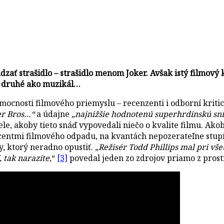
zať strašidlo – strašidlo menom Joker. Avšak istý filmový 
po druhé ako muzikál…
 mocnosti filmového priemyslu – recenzenti i odborní kritic
er Bros…“
a údajne
„najnižšie hodnotenú superhrdinskú sn
atele, akoby tieto snáď vypovedali niečo o kvalite filmu. A
entmi filmového odpadu, na kvantách nepozerateľne stupí
 ktorý neradno opustiť. „
Režisér Todd Phillips mal pri vše
 tak narazíte,
“
[3]
povedal jeden zo zdrojov priamo z prost