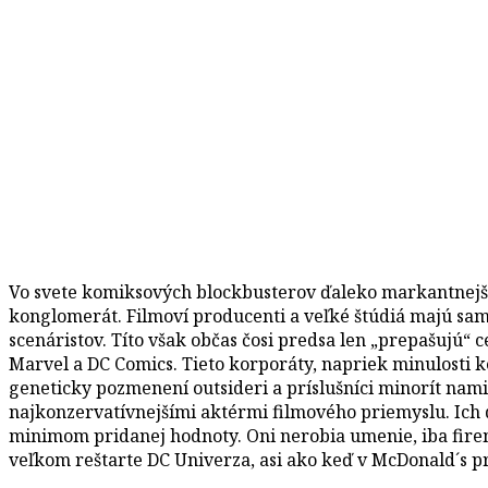
Vo svete komiksových blockbusterov ďaleko markantnejši
konglomerát. Filmoví producenti a veľké štúdiá majú sam
scenáristov. Títo však občas čosi predsa len „prepašujú
Marvel a DC Comics. Tieto korporáty, napriek minulosti 
geneticky pozmenení outsideri a príslušníci minorít namie
najkonzervatívnejšími aktérmi filmového priemyslu. Ich 
minimom pridanej hodnoty. Oni nerobia umenie, iba firem
veľkom reštarte DC Univerza, asi ako keď v McDonald´s 