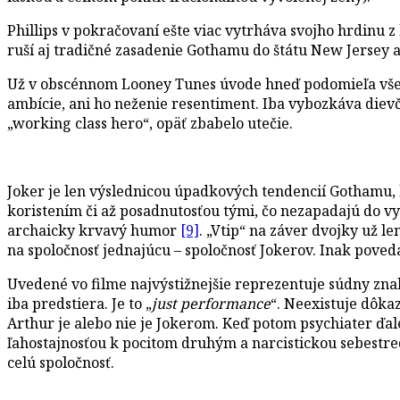
Phillips v pokračovaní ešte viac vytrháva svojho hrdinu
ruší aj tradičné zasadenie Gothamu do štátu New Jersey 
Už v obscénnom Looney Tunes úvode hneď podomieľa všetky
ambície, ani ho neženie resentiment. Iba vybozkáva dievč
„working class hero“, opäť zbabelo utečie.
Joker je len výslednicou úpadkových tendencií Gothamu, k
koristením či až posadnutosťou tými, čo nezapadajú do v
archaicky krvavý humor
[9]
. „Vtip“ na záver dvojky už l
na spoločnosť jednajúcu – spoločnosť Jokerov. Inak poved
Uvedené vo filme najvýstižnejšie reprezentuje súdny znal
iba predstiera. Je to „
just performance
“. Neexistuje dôka
Arthur je alebo nie je Jokerom. Keď potom psychiater ďa
ľahostajnosťou k pocitom druhým a narcistickou sebestred
celú spoločnosť.