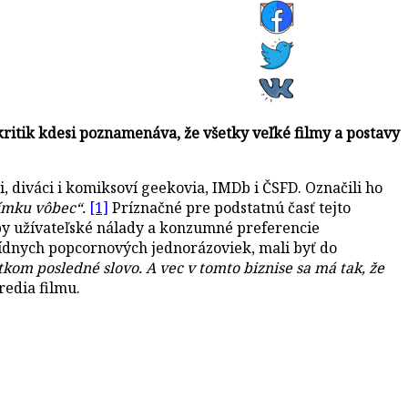
kritik kdesi poznamenáva, že všetky veľké filmy a postavy
i, diváci i komiksoví geekovia, IMDb i ČSFD. Označili ho
ímku vôbec“.
[1]
Príznačné pre podstatnú časť tejto
koby užívateľské nálady a konzumné preferencie
dnych popcornových jednorázoviek, mali byť do
tkom posledné slovo. A vec v tomto biznise sa má tak, že
redia filmu.