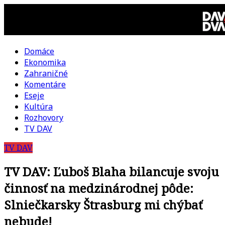
Skip
to
content
Domáce
DAV
Ekonomika
Zahraničné
DVA
Komentáre
Eseje
–
Kultúra
Rozhovory
kultúrno-
TV DAV
TV DAV
politická
TV DAV: Ľuboš Blaha bilancuje svoju
revue
činnosť na medzinárodnej pôde:
Slniečkarsky Štrasburg mi chýbať
nebude!