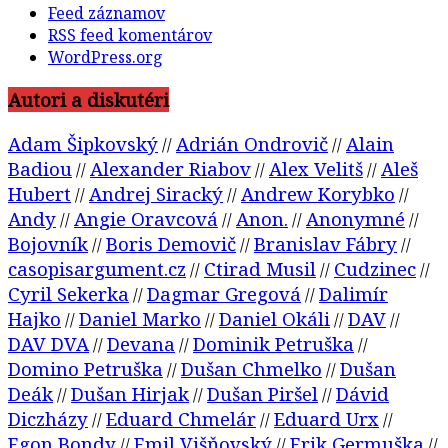
Feed záznamov
RSS feed komentárov
WordPress.org
Autori a diskutéri
Adam Šipkovský
Adrián Ondrovič
Alain
//
//
Badiou
Alexander Riabov
Alex Velitš
Aleš
//
//
//
Hubert
Andrej Siracký
Andrew Korybko
//
//
//
Andy
Angie Oravcová
Anon.
Anonymné
//
//
//
//
Bojovník
Boris Demovič
Branislav Fábry
//
//
//
casopisargument.cz
Ctirad Musil
Cudzinec
//
//
//
Cyril Sekerka
Dagmar Gregová
Dalimír
//
//
Hajko
Daniel Marko
Daniel Okáli
DAV
//
//
//
//
DAV DVA
Devana
Dominik Petruška
//
//
//
Domino Petruška
Dušan Chmelko
Dušan
//
//
Deák
Dušan Hirjak
Dušan Piršel
Dávid
//
//
//
Diczházy
Eduard Chmelár
Eduard Urx
//
//
//
Egon Bondy
Emil Višňovský
Erik Germuška
//
//
//