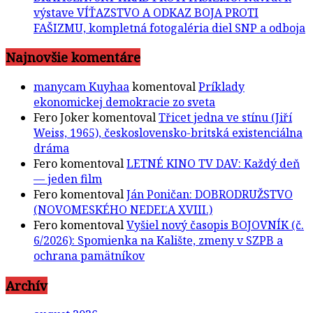
výstave VÍŤAZSTVO A ODKAZ BOJA PROTI
FAŠIZMU, kompletná fotogaléria diel SNP a odboja
Najnovšie komentáre
manycam Kuyhaa
komentoval
Príklady
ekonomickej demokracie zo sveta
Fero Joker
komentoval
Třicet jedna ve stínu (Jiří
Weiss, 1965), československo-britská existenciálna
dráma
Fero
komentoval
LETNÉ KINO TV DAV: Každý deň
— jeden film
Fero
komentoval
Ján Poničan: DOBRODRUŽSTVO
(NOVOMESKÉHO NEDEĽA XVIII.)
Fero
komentoval
Vyšiel nový časopis BOJOVNÍK (č.
6/2026): Spomienka na Kalište, zmeny v SZPB a
ochrana pamätníkov
Archív