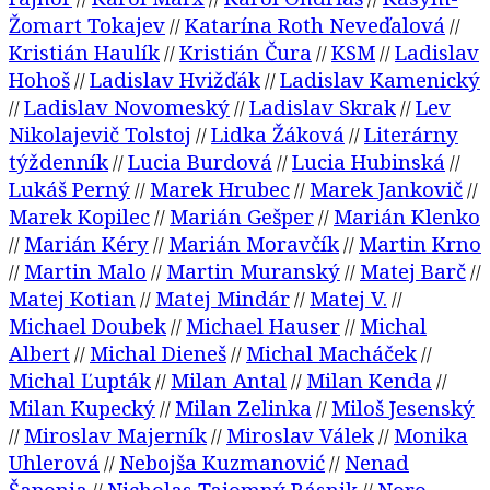
Žomart Tokajev
Katarína Roth Neveďalová
//
//
Kristián Haulík
Kristián Čura
KSM
Ladislav
//
//
//
Hohoš
Ladislav Hvižďák
Ladislav Kamenický
//
//
Ladislav Novomeský
Ladislav Skrak
Lev
//
//
//
Nikolajevič Tolstoj
Lidka Žáková
Literárny
//
//
týždenník
Lucia Burdová
Lucia Hubinská
//
//
//
Lukáš Perný
Marek Hrubec
Marek Jankovič
//
//
//
Marek Kopilec
Marián Gešper
Marián Klenko
//
//
Marián Kéry
Marián Moravčík
Martin Krno
//
//
//
Martin Malo
Martin Muranský
Matej Barč
//
//
//
//
Matej Kotian
Matej Mindár
Matej V.
//
//
//
Michael Doubek
Michael Hauser
Michal
//
//
Albert
Michal Dieneš
Michal Macháček
//
//
//
Michal Ľupták
Milan Antal
Milan Kenda
//
//
//
Milan Kupecký
Milan Zelinka
Miloš Jesenský
//
//
Miroslav Majerník
Miroslav Válek
Monika
//
//
//
Uhlerová
Nebojša Kuzmanović
Nenad
//
//
Šaponja
Nicholas Tajomný Básnik
Noro