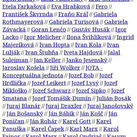
Etela Farkašová
Eva Hrabková
Fero
//
//
//
František Škvrnda
Fraňo Kráľ
Gabriela
//
//
Rothmayerová
Gabriela Turisová
Gabriela
//
//
Závacká
Goran Lenčo
Gustáv Husák
Igor
//
//
//
Lacko
Igor Melicher
Ilona Švihlíková
Ingrid
//
//
//
Majeríková
Ivan Hopta
Ivan Kola
Ivan
//
//
//
Lulják
Ivan Štubňa
Iveta Hajdová
Jalal
//
//
//
Suleiman
Jan Keller
Janko Jesenský
//
//
//
Jaroslav Košela
Jiři Wolker
JOTA -
//
//
Konceptuálna jednota
Jozef Bob
Jozef
//
//
Hrdlička
Jozef Leikert
Jozef Lysý
Jozef
//
//
//
Mikloško
Jozef Schwarz
Jozef Sipko
Jozef
//
//
//
Smatana
Jozef Tomášik-Dumín
Julián Bosák
//
//
Juraj Blanár
Juraj Draxler
Juraj Janošovský
//
//
//
Ján Bošanský
Ján Bábik
Ján Košč
Ján
//
//
//
//
Poničan
Ján Rohár
Karel Gott
Karel
//
//
//
Panuška
Karel Čapek
Karl Marx
Karol
//
//
//
Fajnor
Karol Marx
Karol Ondriaš
Kasym-
//
//
//