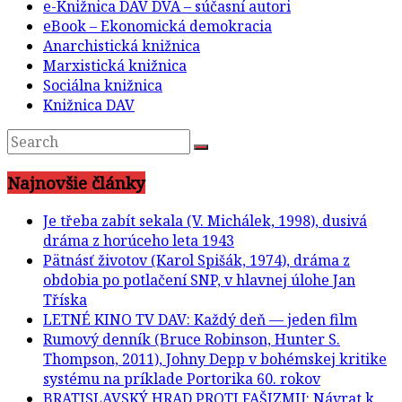
e-Knižnica DAV DVA – súčasní autori
eBook – Ekonomická demokracia
Anarchistická knižnica
Marxistická knižnica
Sociálna knižnica
Knižnica DAV
Najnovšie články
Je třeba zabít sekala (V. Michálek, 1998), dusivá
dráma z horúceho leta 1943
Pätnásť životov (Karol Spišák, 1974), dráma z
obdobia po potlačení SNP, v hlavnej úlohe Jan
Tříska
LETNÉ KINO TV DAV: Každý deň — jeden film
Rumový denník (Bruce Robinson, Hunter S.
Thompson, 2011), Johny Depp v bohémskej kritike
systému na príklade Portorika 60. rokov
BRATISLAVSKÝ HRAD PROTI FAŠIZMU: Návrat k