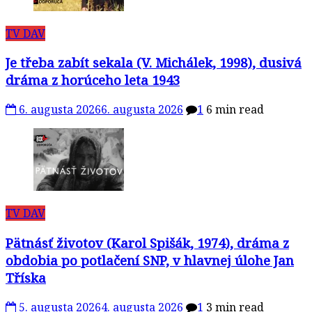
TV DAV
Je třeba zabít sekala (V. Michálek, 1998), dusivá
dráma z horúceho leta 1943
6. augusta 2026
6. augusta 2026
1
6 min read
TV DAV
Pätnásť životov (Karol Spišák, 1974), dráma z
obdobia po potlačení SNP, v hlavnej úlohe Jan
Tříska
5. augusta 2026
4. augusta 2026
1
3 min read