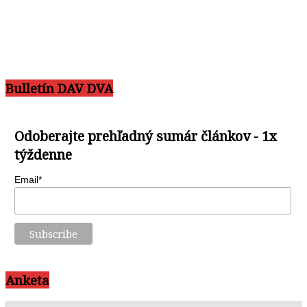
Bulletín DAV DVA
Odoberajte prehľadný sumár článkov - 1x
týždenne
Email*
Anketa