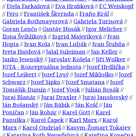
Etela Farkašová
Eva Hrabková
F.C Weiskopf
//
//
//
Fero
František Škvrnda
Fraňo Kráľ
//
//
//
//
Gabriela Rothmayerová
Gabriela Turisová
//
//
Goran Lenčo
Gustáv Husák
Igor Melicher
//
//
//
Ilona Švihlíková
Ingrid Majeríková
Ivan
//
//
Hopta
Ivan Kola
Ivan Lulják
Ivan Štubňa
//
//
//
//
Iveta Hajdová
Jalal Suleiman
Jan Keller
//
//
//
Janko Jesenský
Jaroslav Košela
Jiři Wolker
//
//
//
JOTA - Konceptuálna jednota
Jozef Hrdlička
//
//
Jozef Leikert
Jozef Lysý
Jozef Mikloško
Jozef
//
//
//
Schwarz
Jozef Sipko
Jozef Smatana
Jozef
//
//
//
Tomášik-Dumín
Jozef Vook
Julián Bosák
//
//
//
Juraj Blanár
Juraj Draxler
Juraj Janošovský
//
//
//
Ján Bošanský
Ján Bábik
Ján Košč
Ján
//
//
//
Poničan
Ján Rohár
Karel Gott
Karel
//
//
//
Panuška
Karel Čapek
Karl Marx
Karol
//
//
//
Marx
Karol Ondriaš
Kasym-Žomart Tokajev
//
//
Katarína Roth Neveďalová
Kateřina Konečná
//
//