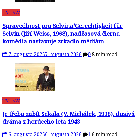
TV DAV
Spravedlnost pro Selvina/Gerechtigkeit für
Selvin (Jiří Weiss, 1968), nadčasová čierna
komédia nastavuje zrkadlo médiám
7. augusta 2026
7. augusta 2026
0
8 min read
TV DAV
Je třeba zabít Sekala (V. Michálek, 1998), dusivá
dráma z horúceho leta 1943
6. augusta 2026
6. augusta 2026
1
6 min read