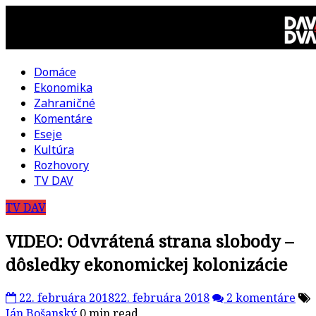
Skip
to
content
Domáce
DAV
Ekonomika
Zahraničné
DVA
Komentáre
Eseje
–
Kultúra
Rozhovory
kultúrno-
TV DAV
TV DAV
politická
VIDEO: Odvrátená strana slobody –
revue
dôsledky ekonomickej kolonizácie
22. februára 2018
22. februára 2018
2 komentáre
Ján Bošanský
0 min read