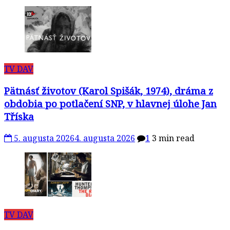
TV DAV
Pätnásť životov (Karol Spišák, 1974), dráma z
obdobia po potlačení SNP, v hlavnej úlohe Jan
Tříska
5. augusta 2026
4. augusta 2026
1
3 min read
TV DAV