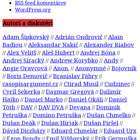
RSS feed komentárov
WordPress.org
Autori a diskutéri
Adam Šipkovský
Adrián Ondrovič
Alain
//
//
Badiou
Aleksandar Nakić
Alexander Riabov
//
//
Alex Velitš
Aleš Hubert
Andrej Bóna
//
//
//
//
Andrej Siracký
Andrew Korybko
Andy
//
//
//
Angie Oravcová
Anon.
Anonymné
Bojovník
//
//
//
Boris Demovič
Branislav Fábry
//
//
//
casopisargument.cz
Ctirad Musil
Cudzinec
//
//
//
Cyril Sekerka
Dagmar Gregová
Dalimír
//
//
Hajko
Daniel Marko
Daniel Okáli
Daniel
//
//
//
Tóth
DAV
DAV DVA
Devana
Dominik
//
//
//
//
Petruška
Domino Petruška
Dušan Chmelko
//
//
//
Dušan Deák
Dušan Hirjak
Dušan Piršel
//
//
//
Dávid Diczházy
Eduard Chmelár
Eduard Urx
//
//
Egon Bondy
Emil Višňovský
Erik Germuška
//
//
//