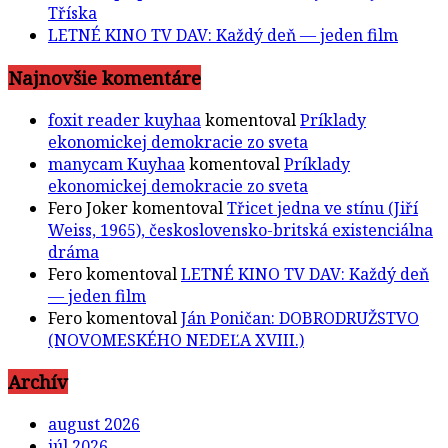
Tříska
LETNÉ KINO TV DAV: Každý deň — jeden film
Najnovšie komentáre
foxit reader kuyhaa
komentoval
Príklady
ekonomickej demokracie zo sveta
manycam Kuyhaa
komentoval
Príklady
ekonomickej demokracie zo sveta
Fero Joker
komentoval
Třicet jedna ve stínu (Jiří
Weiss, 1965), československo-britská existenciálna
dráma
Fero
komentoval
LETNÉ KINO TV DAV: Každý deň
— jeden film
Fero
komentoval
Ján Poničan: DOBRODRUŽSTVO
(NOVOMESKÉHO NEDEĽA XVIII.)
Archív
august 2026
júl 2026