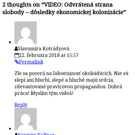
2 thoughts on “
VIDEO: Odvrátená strana
slobody – dôsledky ekonomickej kolonizácie
”
Slavomíra Kotrádyová
22. februára 2018 at 15:57
Permalink
Zle sa pozerá na ľahostajnosť okoloidúcich. Nie sú
slepí ani hluchí, slepé a hluché majú srdcia,
zdevastované pravicovou propagandou. Dobrá
práca! Myslím tým videá!
Reply
Kristián Kellner