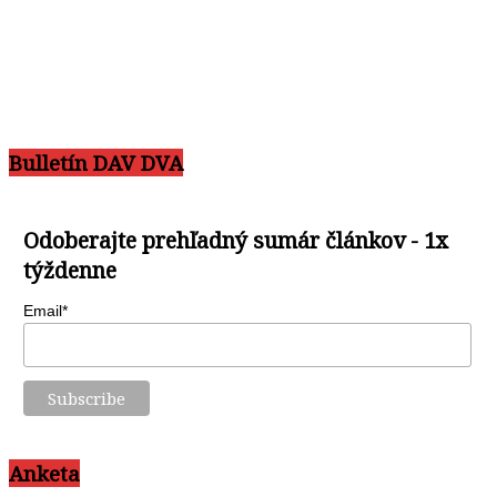
Bulletín DAV DVA
Odoberajte prehľadný sumár článkov - 1x
týždenne
Email*
Anketa