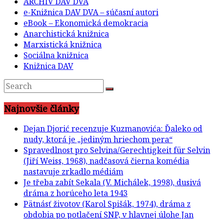
ARCHÍV DAV DVA
e-Knižnica DAV DVA – súčasní autori
eBook – Ekonomická demokracia
Anarchistická knižnica
Marxistická knižnica
Sociálna knižnica
Knižnica DAV
Najnovšie články
Dejan Djorić recenzuje Kuzmanovića: Ďaleko od
nudy, ktorá je „jediným hriechom pera“
Spravedlnost pro Selvina/Gerechtigkeit für Selvin
(Jiří Weiss, 1968), nadčasová čierna komédia
nastavuje zrkadlo médiám
Je třeba zabít Sekala (V. Michálek, 1998), dusivá
dráma z horúceho leta 1943
Pätnásť životov (Karol Spišák, 1974), dráma z
obdobia po potlačení SNP, v hlavnej úlohe Jan