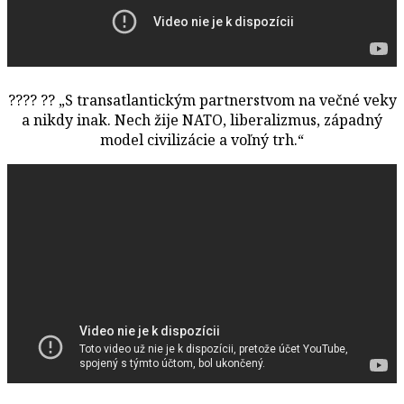
??
??
??
„S transatlantickým partnerstvom na večné veky
a nikdy inak. Nech žije NATO, liberalizmus, západný
model civilizácie a voľný trh.“