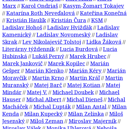
Marx
Karol Ondriaš
Kasym-Žomart Tokajev
//
//
Katarína Roth Neveďalová
Kateřina Konečná
//
//
Kristián Haulík
Kristián Čura
KSM
//
//
//
//
Ladislav Hohoš
Ladislav Hvižďák
Ladislav
//
//
Kamenický
Ladislav Novomeský
Ladislav
//
//
Skrak
Lev Nikolajevič Tolstoj
Lidka Žáková
//
//
//
Literárny týždenník
Lucia Burdová
Lucia
//
//
Hubinská
Lukáš Perný
Marek Hrubec
//
//
//
Marek Jankovič
Marek Kopilec
Marián
//
//
Gešper
Marián Klenko
Marián Kéry
Marián
//
//
//
Moravčík
Martin Krno
Martin Kráľ
Martin
//
//
//
Muranský
Matej Barč
Matej Kotian
Matej
//
//
//
Mindár
Matej V.
Michael Doubek
Michael
//
//
//
Hauser
Michal Albert
Michal Dieneš
Michal
//
//
//
Macháček
Michal Ľupták
Milan Antal
Milan
//
//
//
Kenda
Milan Kupecký
Milan Zelinka
Miloš
//
//
//
Jesenský
Miloš Zeman
Miroslav Majerník
//
//
//
Miroslav Válek
Monika Uhlerová
Nebojša
//
//