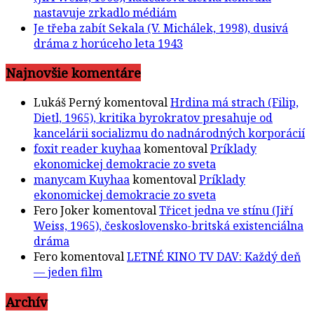
nastavuje zrkadlo médiám
Je třeba zabít Sekala (V. Michálek, 1998), dusivá
dráma z horúceho leta 1943
Najnovšie komentáre
Lukáš Perný
komentoval
Hrdina má strach (Filip,
Dietl, 1965), kritika byrokratov presahuje od
kancelárii socializmu do nadnárodných korporácií
foxit reader kuyhaa
komentoval
Príklady
ekonomickej demokracie zo sveta
manycam Kuyhaa
komentoval
Príklady
ekonomickej demokracie zo sveta
Fero Joker
komentoval
Třicet jedna ve stínu (Jiří
Weiss, 1965), československo-britská existenciálna
dráma
Fero
komentoval
LETNÉ KINO TV DAV: Každý deň
— jeden film
Archív