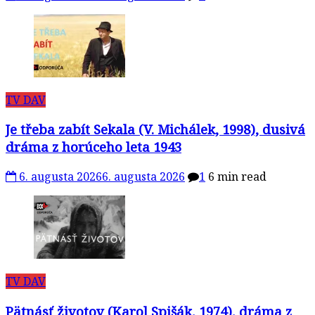
TV DAV
Je třeba zabít Sekala (V. Michálek, 1998), dusivá
dráma z horúceho leta 1943
6. augusta 2026
6. augusta 2026
1
6 min read
TV DAV
Pätnásť životov (Karol Spišák, 1974), dráma z