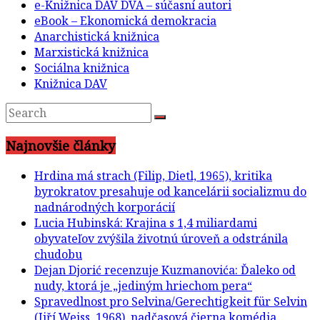
e-Knižnica DAV DVA – súčasní autori
eBook – Ekonomická demokracia
Anarchistická knižnica
Marxistická knižnica
Sociálna knižnica
Knižnica DAV
Najnovšie články
Hrdina má strach (Filip, Dietl, 1965), kritika
byrokratov presahuje od kancelárii socializmu do
nadnárodných korporácií
Lucia Hubinská: Krajina s 1,4 miliardami
obyvateľov zvýšila životnú úroveň a odstránila
chudobu
Dejan Djorić recenzuje Kuzmanovića: Ďaleko od
nudy, ktorá je „jediným hriechom pera“
Spravedlnost pro Selvina/Gerechtigkeit für Selvin
(Jiří Weiss, 1968), nadčasová čierna komédia