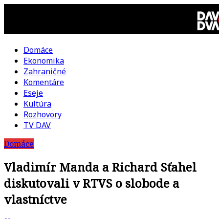
Skip
to
content
Domáce
DAV
Ekonomika
Zahraničné
DVA
Komentáre
Eseje
–
Kultúra
Rozhovory
kultúrno-
TV DAV
Domáce
politická
Vladimír Manda a Richard Sťahel
revue
diskutovali v RTVS o slobode a
vlastníctve