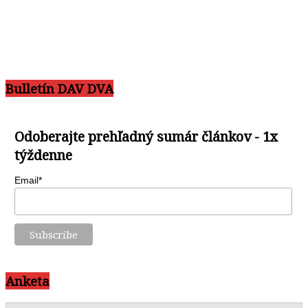
Bulletín DAV DVA
Odoberajte prehľadný sumár článkov - 1x
týždenne
Email*
Anketa