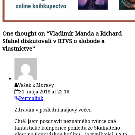
One thought on “
Vladimír Manda a Richard
Sťahel diskutovali v RTVS o slobode a
vlastníctve
”
Vašek z Moravy
31. mája 2018 at 22:16
Permalink
Zdravím v poslední májový večer.
Chtěl jsem pozdravit neznámého tvůrce oné
fantastické kompozice pohledu ze Skalnatého
plesa na Popradskou kotlinu – je vynikající. ) A ta