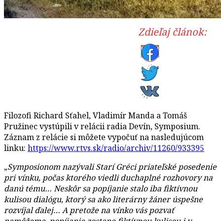
Zdieľaj článok:
Filozofi Richard Sťahel, Vladimír Manda a Tomáš
Pružinec vystúpili v relácii radia Devín, Symposium.
Záznam z relácie si môžete vypočuť na nasledujúcom
linku:
https://www.rtvs.sk/radio/archiv/11260/933395
„
Symposionom nazývali Starí Gréci priateľské posedenie
pri vínku, počas ktorého viedli duchaplné rozhovory na
danú tému… Neskôr sa popíjanie stalo iba fiktívnou
kulisou dialógu, ktorý sa ako literárny žáner úspešne
rozvíjal ďalej… A pretože na vínko vás pozvať
nemôžeme, popíjanie zostane fiktívnou kulisou i v