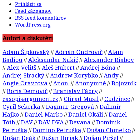
Prihlásiť sa
Feed záznamov
RSS feed komentárov
WordPress.org
Autori a diskutéri
Adam Šipkovský
Adrián Ondrovič
Alain
//
//
Badiou
Aleksandar Nakić
Alexander Riabov
//
//
Alex Velitš
Aleš Hubert
Andrej Bóna
//
//
//
//
Andrej Siracký
Andrew Korybko
Andy
//
//
//
Angie Oravcová
Anon.
Anonymné
Bojovník
//
//
//
Boris Demovič
Branislav Fábry
//
//
//
casopisargument.cz
Ctirad Musil
Cudzinec
//
//
//
Cyril Sekerka
Dagmar Gregová
Dalimír
//
//
Hajko
Daniel Marko
Daniel Okáli
Daniel
//
//
//
Tóth
DAV
DAV DVA
Devana
Dominik
//
//
//
//
Petruška
Domino Petruška
Dušan Chmelko
//
//
//
Dušan Deák
Dušan Hirjak
Dušan Piršel
//
//
//