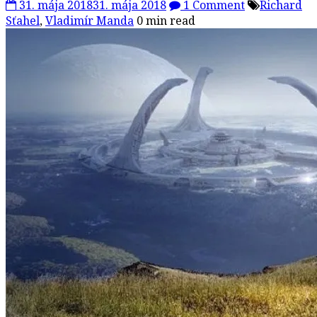
31. mája 2018
31. mája 2018
1 Comment
Richard
Sťahel
,
Vladimír Manda
0 min read