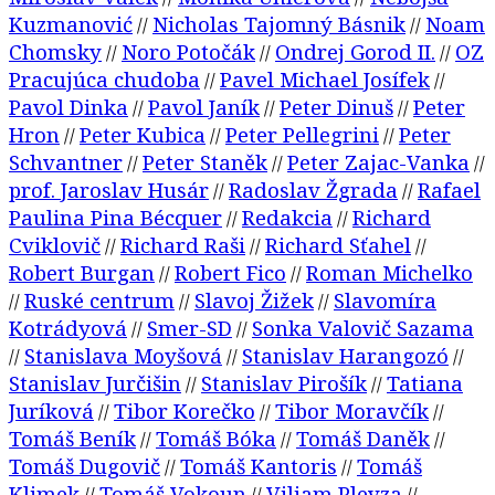
Kuzmanović
Nicholas Tajomný Básnik
Noam
//
//
Chomsky
Noro Potočák
Ondrej Gorod II.
OZ
//
//
//
Pracujúca chudoba
Pavel Michael Josífek
//
//
Pavol Dinka
Pavol Janík
Peter Dinuš
Peter
//
//
//
Hron
Peter Kubica
Peter Pellegrini
Peter
//
//
//
Schvantner
Peter Staněk
Peter Zajac-Vanka
//
//
//
prof. Jaroslav Husár
Radoslav Žgrada
Rafael
//
//
Paulina Pina Bécquer
Redakcia
Richard
//
//
Cviklovič
Richard Raši
Richard Sťahel
//
//
//
Robert Burgan
Robert Fico
Roman Michelko
//
//
Ruské centrum
Slavoj Žižek
Slavomíra
//
//
//
Kotrádyová
Smer-SD
Sonka Valovič Sazama
//
//
Stanislava Moyšová
Stanislav Harangozó
//
//
//
Stanislav Jurčišin
Stanislav Pirošík
Tatiana
//
//
Juríková
Tibor Korečko
Tibor Moravčík
//
//
//
Tomáš Beník
Tomáš Bóka
Tomáš Daněk
//
//
//
Tomáš Dugovič
Tomáš Kantoris
Tomáš
//
//
Klimek
Tomáš Vokoun
Viliam Plevza
//
//
//