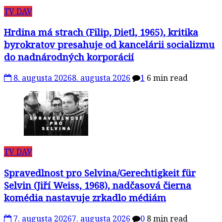
TV DAV
Hrdina má strach (Filip, Dietl, 1965), kritika
byrokratov presahuje od kancelárii socializmu
do nadnárodných korporácií
8. augusta 2026
8. augusta 2026
1
6 min read
TV DAV
Spravedlnost pro Selvina/Gerechtigkeit für
Selvin (Jiří Weiss, 1968), nadčasová čierna
komédia nastavuje zrkadlo médiám
7. augusta 2026
7. augusta 2026
0
8 min read