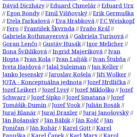
Dávid Diczházy
Eduard Chmelár
Eduard Urx
//
//
Egon Bondy
Emil Višňovský
Erik Germuška
//
//
//
Etela Farkašová
Eva Hrabková
F.C Weiskopf
//
//
//
Fero
František Škvrnda
Fraňo Kráľ
//
//
//
//
Gabriela Rothmayerová
Gabriela Turisová
//
//
Goran Lenčo
Gustáv Husák
Igor Melicher
//
//
//
Ilona Švihlíková
Ingrid Majeríková
Ivan
//
//
Hopta
Ivan Kola
Ivan Lulják
Ivan Štubňa
//
//
//
//
Iveta Hajdová
Jalal Suleiman
Jan Keller
//
//
//
Janko Jesenský
Jaroslav Košela
Jiři Wolker
//
//
//
JOTA - Konceptuálna jednota
Jozef Hrdlička
//
//
Jozef Leikert
Jozef Lysý
Jozef Mikloško
Jozef
//
//
//
Schwarz
Jozef Sipko
Jozef Smatana
Jozef
//
//
//
Tomášik-Dumín
Jozef Vook
Julián Bosák
//
//
//
Juraj Blanár
Juraj Draxler
Juraj Janošovský
//
//
//
Ján Bošanský
Ján Bábik
Ján Košč
Ján
//
//
//
Poničan
Ján Rohár
Karel Gott
Karel
//
//
//
Panuška
Karel Čapek
Karl Marx
Karol
//
//
//