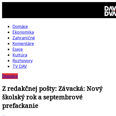
Skip
to
content
Domáce
DAV
Ekonomika
Zahraničné
DVA
Komentáre
Eseje
–
Kultúra
Rozhovory
kultúrno-
TV DAV
Domáce
politická
Z redakčnej pošty: Závacká: Nový
revue
školský rok a septembrové
prefackanie