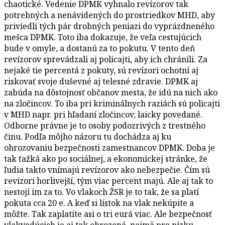
chaotické. Vedenie DPMK vyhnalo revízorov tak
potrebných a nenávidených do prostriedkov MHD, aby
priviedli tých pár drobných peniazi do vyprázdneného
mešca DPMK. Toto iba dokazuje, že veľa cestujúcich
bude v omyle, a dostanú za to pokutu. V tento deň
revízorov sprevádzali aj policajti, aby ich chránili. Za
nejaké tie percentá z pokuty, sú revízori ochotní aj
riskovať svoje duševné aj telesné zdravie. DPMK aj
zabúda na dôstojnosť občanov mesta, že idú na nich ako
na zločincov. To iba pri kriminálnych raziách sú policajti
v MHD napr. pri hľadaní zločincov, laicky povedané.
Odborne právne je to osoby podozrivých z trestného
činu. Podľa môjho názoru tu dochádza aj ku
ohrozovaniu bezpečnosti zamestnancov DPMK. Doba je
tak ťažká ako po sociálnej, a ekonomickej stránke, že
ľudia takto vnímajú revízorov ako nebezpečie. Čím sú
revízori horlivejší, tým viac percent majú. Ale aj tak to
nestojí im za to. Vo vlakoch ŽSR je to tak, že sa platí
pokuta cca 20 e. A keď si lístok na vlak nekúpite a
môžte. Tak zaplatíte asi o tri eurá viac. Ale bezpečnosť
vlakvedúcich je aj tak ohrozená, najmä pre nízku