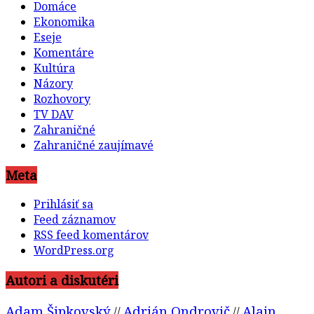
Domáce
Ekonomika
Eseje
Komentáre
Kultúra
Názory
Rozhovory
TV DAV
Zahraničné
Zahraničné zaujímavé
Meta
Prihlásiť sa
Feed záznamov
RSS feed komentárov
WordPress.org
Autori a diskutéri
Adam Šipkovský
Adrián Ondrovič
Alain
//
//