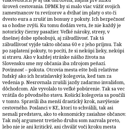
úroveň cestovania. DPMK by si malo viac vážiť svojich
zamestnancov tu revízorov a dvíhať im platy o sto či
dvesto eura a zrušiť im bonusy z pokuty. Ich bezpečnosť
sa o hodne zvýši. Ku tomu dodám vetu, že nie každý je
notoricky čierny pasažier. Veľké nároky, stresy, v
dnešnej dobe spôsobujú, aj zábudlivosť. Tak tá
zábudlivosť vyjde takto občana 60 e z jeho príjmu. Tak
po zaplatení pokuty, to pocíti, že si nekúpi lieky, nekúpi
si stravu. Ako v každej stránke nášho života na
Slovensku sme my občania iba zdrojom peňazí.
Povinnosť – pokuta. Otcovia mesta ešte boli relatívne
ľudský ako ich bratislavský kolegovia, keď tam za
vedenia p. Nesrovnala zrušili jazdy zadarmo invalidom,
dôchodcom. Ale vyvolalo to veľké pobúrenie. Tak sa vec
vrátila do pôvodného stavu. Košickí kolegovia sa poučili
v tomto. Spravili iba menší drastický krok, navýšenie
cestovného. Poslanci v KE, ktorí to schválili, tak asi
nemali predstavu, ako to ekonomicky zasiahne občanov.
Tak môj argument tretieho druhu som nazvala preto,
lebo nie je ani kritický, ani chváliť voči kroku mesta