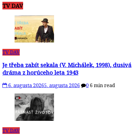
TV DAV
TV DAV
Je třeba zabít sekala (V. Michálek, 1998), dusivá
dráma z horúceho leta 1943
6. augusta 2026
5. augusta 2026
0
6 min read
TV DAV