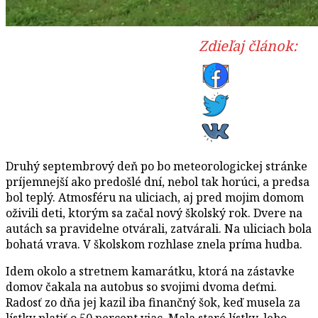
Zdieľaj článok:
Druhý septembrový deň po bo meteorologickej stránke
príjemnejší ako predošlé dní, nebol tak horúci, a predsa
bol teplý. Atmosféru na uliciach, aj pred mojim domom
oživili deti, ktorým sa začal nový školský rok. Dvere na
autách sa pravidelne otvárali, zatvárali. Na uliciach bola
bohatá vrava. V školskom rozhlase znela príma hudba.
Idem okolo a stretnem kamarátku, ktorá na zástavke
domov čakala na autobus so svojimi dvoma deťmi.
Radosť zo dňa jej kazil iba finančný šok, keď musela za
lístky platiť o 50 percent viac. Mala staré lístky, lebo