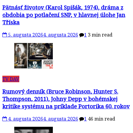
Pätnásť životov (Karol Spišák, 1974), dráma z
obdobia po potlačení SNP, v hlavnej úlohe Jan
Tříska
5. augusta 2026
4. augusta 2026
1
3 min read
TV DAV
Rumový denník (Bruce Robinson, Hunter S.
Thompson, 2011), Johny Depp v bohémskej
kritike systému na príklade Portorika 60. rokov
4. augusta 2026
4. augusta 2026
1
46 min read