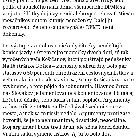
podľa chaotického nariadenia všemocného DPMK sa
vraj staré lístky dajú vymeniť alebo spotrebovať. Miesto
mesačníkov deťom kupuje peňaženky. Ďalej ju
rozčarovalo, že tento supervynález DPMK, není
dokonalý.
Pri výstupe z autobusu, niekedy čítačky neodčítajú
koniec jazdy. Okrem tejto mamičky dvoch detí, sú tak
vytočených veľa Košičanov, ktorí používajú peňaženky.
Na fb stránke Košice – kuriozity a absurdity bolo pár
statusov o 50 percentnom zdražení cestovných lístkov a
veľa reakcii na to, ale stavím sa, že my Košičania si na to
zvykneme, a toto pôjde do zabudnutia. Hlavnou črtou
nás Slovákov je lamentovanie a komentovanie. Fb má aj
liečebné účinky, lebo ľudia si tam poplačú. Argumenty
za hovorili, že DPMK zadlžilo bývalé vedenie otcov
mesta, a inak sa to riešiť nedalo. Argumenty proti zase
hovorili, že je to nehumanitné, drastické, nesociálne.
Môj argument bude tretí druh, ale až na konci článku.
Vrátim sa ku výmene lístkov. Aj tu to bolo dosť