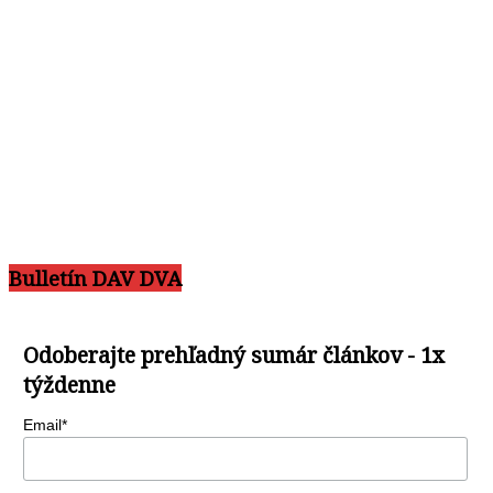
Bulletín DAV DVA
Odoberajte prehľadný sumár článkov - 1x
týždenne
Email*