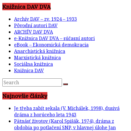
Knižnica DAV DVA
Archív DAV – zv. 1924 – 1933
Pôvodní autori DAV
ARCHÍV DAV DVA
e-Knižnica DAV DVA – súčasní autori
eBook – Ekonomická demokracia
Anarchistická knižnica
Marxistická knižnica
Sociálna knižnica
Knižnica DAV
Najnovšie články
Je třeba zabít sekala (V. Michálek, 1998), dusivá
dráma z horúceho leta 1943
Pätnásť životov (Karol Spišák, 1974), dráma z
obdobia po potlačení SNP, v hlavnej úlohe Jan