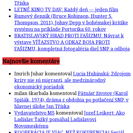
Tříska
LETNÉ KINO TV DAV: Každý deň — jeden film
Rumový denník (Bruce Robinson, Hunter S.
Thompson, 2011), Johny Depp v bohémskej kritike
systému na príklade Portorika 60. rokov
BRATISLAVSKÝ HRAD PROTI FAŠIZMU: Návrat k
výstave VÍŤAZSTVO A ODKAZ BOJA PROTI
FAŠIZMU, kompletná fotogaléria diel SNP a odboja
Najnovšie komentáre
Imrich Juhar
komentoval
Lucia Hubinská: Zdrojom
krízy nie sú migranti, ale medzinárodný
ekonomický poriadok
milan škarbala
komentoval
Pätnásť životov (Karol
Spišák, 1974), dráma z obdobia po potlačení SNP, v
hlavnej úlohe Jan Tříska
Vydavateľstvo MS
komentoval
Jozef Leikert: Ako
Ladislav Ťažký pomáhal Ladislavovi
Novomeskému
KOOPERÁCIA JE VIAC, NEŽ KOKURENCIA! Seriál