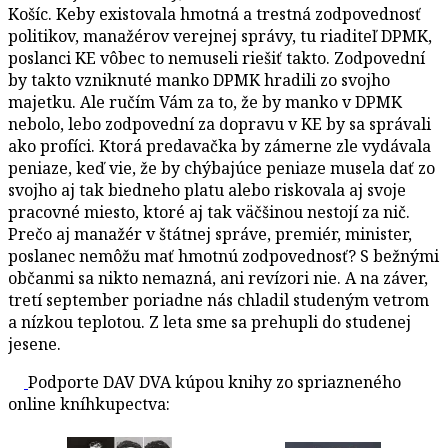
Košíc. Keby existovala hmotná a trestná zodpovednosť
politikov, manažérov verejnej správy, tu riaditeľ DPMK,
poslanci KE vôbec to nemuseli riešiť takto. Zodpovední
by takto vzniknuté manko DPMK hradili zo svojho
majetku. Ale ručím Vám za to, že by manko v DPMK
nebolo, lebo zodpovední za dopravu v KE by sa správali
ako profíci. Ktorá predavačka by zámerne zle vydávala
peniaze, keď vie, že by chýbajúce peniaze musela dať zo
svojho aj tak biedneho platu alebo riskovala aj svoje
pracovné miesto, ktoré aj tak väčšinou nestojí za nič.
Prečo aj manažér v štátnej správe, premiér, minister,
poslanec nemôžu mať hmotnú zodpovednosť? S bežnými
občanmi sa nikto nemazná, ani revízori nie. A na záver,
tretí september poriadne nás chladil studeným vetrom
a nízkou teplotou. Z leta sme sa prehupli do studenej
jesene.
Podporte DAV DVA kúpou knihy zo spriazneného
online kníhkupectva: