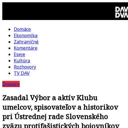
Skip
to
content
Domáce
DAV
Ekonomika
Zahraničné
DVA
Komentáre
Eseje
–
Kultúra
Rozhovory
kultúrno-
TV DAV
Domáce
politická
Zasadal Výbor a aktív Klubu
revue
umelcov, spisovateľov a historikov
pri Ústrednej rade Slovenského
zväzu protifašistických bojovníkov