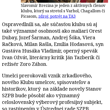
Slavomír Brezina je jeden z aktívnych členov
klubu, ktorý sa stretol s Varhol, Chagallom či
Picasom,
zdroj: potrét na TA3
Ospravedlnili sa, ale súčasťou klubu sú aj
také významné osobnosti ako maliari Orest
Dubay, Jozef Šarman, Andrej Šóka, Viera
Račková, Milan Rašla, Emília Hodasová, syn
Gustáva Husáka Vladimír, operný spevák
Ivan Ožvát, literárny kritik Ján Tazberík či
režisér Zoro Záhon.
Umelci prerokovali vznik zrkadlového,
nového Klubu umelcov, spisovateľov a
historikov, ktorý na základe novely Stanov
SZPB bude pôsobiť ako významný
celoslovenský výberový profesijný subjekt,
so zastúpením v Ústrednej rade SZPB.