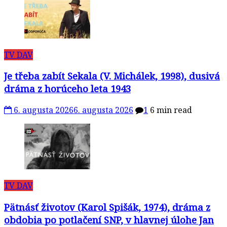
TV DAV
Je třeba zabít Sekala (V. Michálek, 1998), dusivá
dráma z horúceho leta 1943
6. augusta 2026
6. augusta 2026
1
6 min read
TV DAV
Pätnásť životov (Karol Spišák, 1974), dráma z
obdobia po potlačení SNP, v hlavnej úlohe Jan