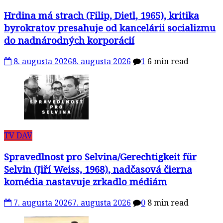
Hrdina má strach (Filip, Dietl, 1965), kritika
byrokratov presahuje od kancelárii socializmu
do nadnárodných korporácií
8. augusta 2026
8. augusta 2026
1
6 min read
TV DAV
Spravedlnost pro Selvina/Gerechtigkeit für
Selvin (Jiří Weiss, 1968), nadčasová čierna
komédia nastavuje zrkadlo médiám
7. augusta 2026
7. augusta 2026
0
8 min read