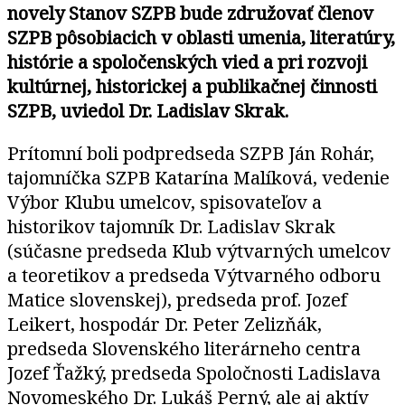
novely Stanov SZPB bude združovať členov
SZPB pôsobiacich v oblasti umenia, literatúry,
histórie a spoločenských vied a pri rozvoji
kultúrnej, historickej a publikačnej činnosti
SZPB, uviedol Dr. Ladislav Skrak.
Prítomní boli podpredseda SZPB Ján Rohár,
tajomníčka SZPB Katarína Malíková, vedenie
Výbor Klubu umelcov, spisovateľov a
historikov tajomník Dr. Ladislav Skrak
(súčasne predseda Klub výtvarných umelcov
a teoretikov a predseda Výtvarného odboru
Matice slovenskej), predseda prof. Jozef
Leikert, hospodár Dr. Peter Zelizňák,
predseda Slovenského literárneho centra
Jozef Ťažký, predseda Spoločnosti Ladislava
Novomeského Dr. Lukáš Perný, ale aj aktív