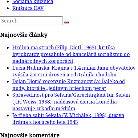
Sociálna knižnica
Knižnica DAV
Najnovšie články
Hrdina má strach (Filip, Dietl, 1965), kritika
byrokratov presahuje od kancelárii socializmu do
nadnárodných korporácií
Lucia Hubinská: Krajina s 1,4 miliardami obyvateľov
zvýšila životnú úroveň a odstránila chudobu
Dejan Djorić recenzuje Kuzmanovića: Ďaleko od
nudy, ktorá je „jediným hriechom pera“
Spravedlnost pro Selvina/Gerechtigkeit für Selvin
(Jiří Weiss, 1968), nadčasová čierna komédia
nastavuje zrkadlo médiám
Je třeba zabít Sekala (V. Michálek, 1998), dusivá
dráma z horúceho leta 1943
Najnovšie komentáre