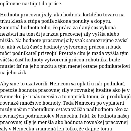
opätovne nastúpiť do práce.
Hodnota pracovnej sily, ako hodnota každého tovaru na
trhu klesá a stúpa podľa zákona ponuky a dopytu.
Samotná hodnota toho, čo práca za daný čas vykoná
nezávisí na tom či je mzda pracovnej sily vyššia alebo
nižšia. Na hodnote pracovnej sily však samozrejme závisí
to, akú veľkú časť z hodnoty vytvorenej prácou si bude
môcť podnikateľ prisvojiť. Pretože čím je mzda vyššia tým
väčšia časť hodnoty vytvorená prácou robotníka bude
musieť ísť na jeho mzdu a tým menej ostane podnikateľovi
na jeho zisk.
Aby sme to uzatvorili, Nemcom sa oplatí u nás podnikať,
pretože hodnota pracovnej sily v rovnakej kvalite ako je v
Nemecku je u nás menšia a to napriek tomu, že produkujú
rovnaké množstvo hodnoty. Teda Nemcom po vyplatení
mzdy našim robotníkom ostáva väčšia nadhodnota ako za
rovnakých podmienok v Nemecku. Fakt, že hodnota našej
pracovnej sily je menšia ako hodnota rovnakej pracovnej
sily v Nemecku znamená len toľko, že dajme tomu