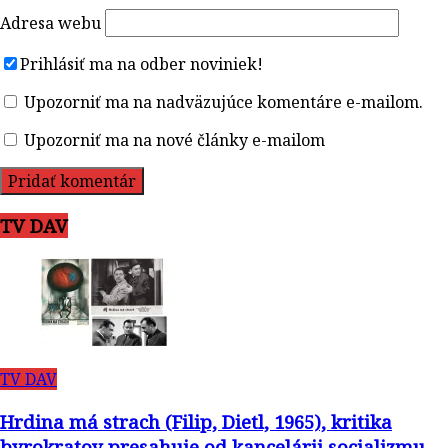
Adresa webu
Prihlásiť ma na odber noviniek!
Upozorniť ma na nadväzujúce komentáre e-mailom.
Upozorniť ma na nové články e-mailom
TV DAV
TV DAV
Hrdina má strach (Filip, Dietl, 1965), kritika
byrokratov presahuje od kancelárii socializmu