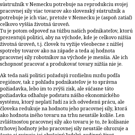
sústružník v Nemecku potrebuje na reprodukciu svojej
pracovnej sily viac tovarov ako slovenský sústružník a
potrebuje je ich viac, pretože v Nemecku je (aspoň zatiaľ)
celkovo vyššia životná úroveň.
Tu je potom odpoveď na túžbu našich podnikateľov, ktorú
prezentujú politici, aby na východe, kde je celkovo nižšia
životná úroveň, t.j. človek tu vyžije všeobecne z nižšej
spotreby tovarov ako na západe a teda aj hodnota
pracovnej sily robotníkov na východe je menšia. Ale ich
schopnosť pracovať a produkovať tovary nižšia nie je.
Ak teda naši politici požadujú rozdielnu mzdu podľa
regiónov, tak z pohľadu podnikateľov je to správna
požiadavka, lebo im to zvýši zisk, ale súčasne táto
požiadavka odhaľuje podstatu nášho ekonomického
systému, ktorý neplatí ľudí za ich odvedenú prácu, ale
človeka redukuje na hodnotu jeho pracovnej sily, ktorá
ako hodnota iného tovaru na trhu neustále kolíše. Len
zvláštnosťou pracovnej sily ako tovaru je to, že kolísanie
trhovej hodnoty jeho pracovnej sily neustále ohrozuje a
často aj ruinuje jej obyčajný ľudský, rodinný život.