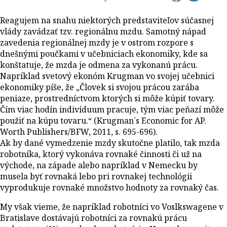
Reagujem na snahu niektorých predstaviteľov súčasnej
vlády zavádzať tzv. regionálnu mzdu. Samotný nápad
zavedenia regionálnej mzdy je v ostrom rozpore s
dnešnými poučkami v učebniciach ekonomiky, kde sa
konštatuje, že mzda je odmena za vykonanú prácu.
Napríklad svetový ekonóm Krugman vo svojej učebnici
ekonomiky píše, že „Človek si svojou prácou zarába
peniaze, prostredníctvom ktorých si môže kúpiť tovary.
Čím viac hodín indivíduum pracuje, tým viac peňazí môže
použiť na kúpu tovaru.“ (Krugman´s Economic for AP.
Worth Publishers/BFW, 2011, s. 695-696).
Ak by dané vymedzenie mzdy skutočne platilo, tak mzda
robotníka, ktorý vykonáva rovnaké činnosti či už na
východe, na západe alebo napríklad v Nemecku by
musela byť rovnaká lebo pri rovnakej technológii
vyprodukuje rovnaké množstvo hodnoty za rovnaký čas.
My však vieme, že napríklad robotníci vo Voslkswagene v
Bratislave dostávajú robotníci za rovnakú prácu