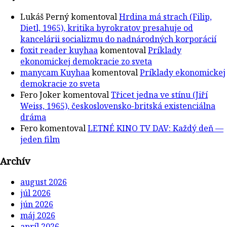
Lukáš Perný
komentoval
Hrdina má strach (Filip,
Dietl, 1965), kritika byrokratov presahuje od
kancelárii socializmu do nadnárodných korporácií
foxit reader kuyhaa
komentoval
Príklady
ekonomickej demokracie zo sveta
manycam Kuyhaa
komentoval
Príklady ekonomickej
demokracie zo sveta
Fero Joker
komentoval
Třicet jedna ve stínu (Jiří
Weiss, 1965), československo-britská existenciálna
dráma
Fero
komentoval
LETNÉ KINO TV DAV: Každý deň —
jeden film
Archív
august 2026
júl 2026
jún 2026
máj 2026
apríl 2026