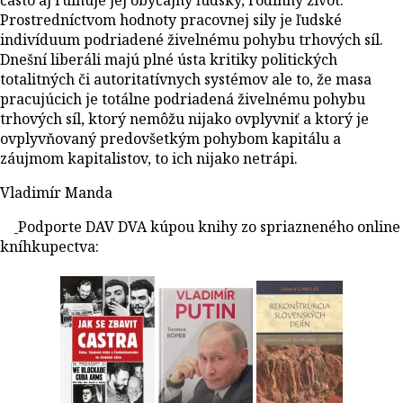
Prostredníctvom hodnoty pracovnej sily je ľudské
indivíduum podriadené živelnému pohybu trhových síl.
Dnešní liberáli majú plné ústa kritiky politických
totalitných či autoritatívnych systémov ale to, že masa
pracujúcich je totálne podriadená živelnému pohybu
trhových síl, ktorý nemôžu nijako ovplyvniť a ktorý je
ovplyvňovaný predovšetkým pohybom kapitálu a
záujmom kapitalistov, to ich nijako netrápi.
Vladimír Manda
Podporte DAV DVA kúpou knihy zo spriazneného online
kníhkupectva: