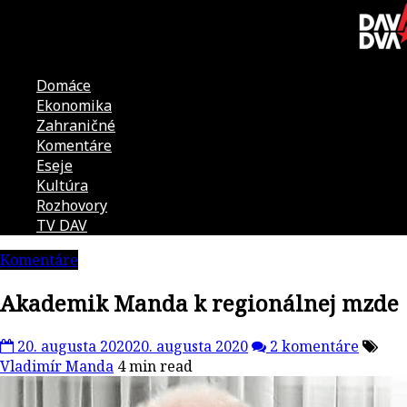
Skip
to
content
Domáce
DAV
Ekonomika
Zahraničné
DVA
Komentáre
Eseje
–
Kultúra
Rozhovory
kultúrno-
TV DAV
Komentáre
politická
Akademik Manda k regionálnej mzde
revue
20. augusta 2020
20. augusta 2020
2 komentáre
Vladimír Manda
4 min read