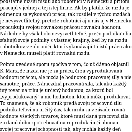
podstatne nižšiu mzdu ako robotníci v Nemecku a pritom
pracujú v jednej a tej istej firme. Ak by platilo, že mzda je
odmenou za vykonanú prácu, tak rozdiel v týchto mzdách
je nevysvetliteľný, pretože robotníci aj u nás aj v Nemecku
produkujú svojou rovnakou prácou rovnakú hodnotu.
Následne by však bolo nevysvetliteľné, prečo podnikatelia
sťahujú svoje podniky z vlastnej krajiny, keď by na mzdu
robotníkov v zahraničí, ktorí vykonávajú tú istú prácu ako
v Nemecku museli platiť rovnakú mzdu.
Pointa uvedené sporu spočíva v tom, čo už dávno objasnil
K. Marx, že mzda nie je za prácu, či za vyprodukovanú
hodnotu prácou, ale mzda je hodnotou pracovnej sily a nie
samotnej práce. Námezdná pracovná sila, tak ako každý
iný tovar na trhu je určený hodnotou, za ktorú bol
„vyprodukovaný“ a nie hodnotou, ktorú môže produkovať.
To znamená, že ak robotník predá svoju pracovnú silu
podnikateľovi na určitý čas, tak mzda sa v zásade rovná
hodnote všetkých tovarov, ktoré musí daná pracovná sila
za danú dobu spotrebovať na reprodukciu či obnovu
svojej pracovnej schopnosti tak, aby mohla každý deň