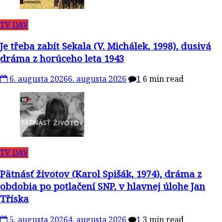
TV DAV
Je třeba zabít Sekala (V. Michálek, 1998), dusivá
dráma z horúceho leta 1943
6. augusta 2026
6. augusta 2026
1
6 min read
TV DAV
Pätnásť životov (Karol Spišák, 1974), dráma z
obdobia po potlačení SNP, v hlavnej úlohe Jan
Tříska
5. augusta 2026
4. augusta 2026
1
3 min read