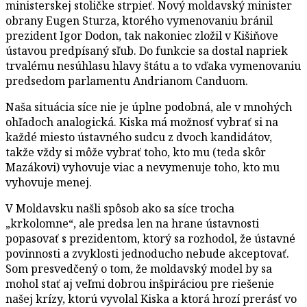
ministerskej stoličke strpieť. Nový moldavský minister
obrany Eugen Sturza, ktorého vymenovaniu bránil
prezident Igor Dodon, tak nakoniec zložil v Kišiňove
ústavou predpísaný sľub. Do funkcie sa dostal napriek
trvalému nesúhlasu hlavy štátu a to vďaka vymenovaniu
predsedom parlamentu Andrianom Canduom.
Naša situácia síce nie je úplne podobná, ale v mnohých
ohľadoch analogická. Kiska má možnosť vybrať si na
každé miesto ústavného sudcu z dvoch kandidátov,
takže vždy si môže vybrať toho, kto mu (teda skôr
Mazákovi) vyhovuje viac a nevymenuje toho, kto mu
vyhovuje menej.
V Moldavsku našli spôsob ako sa síce trocha
„krkolomne“, ale predsa len na hrane ústavnosti
popasovať s prezidentom, ktorý sa rozhodol, že ústavné
povinnosti a zvyklosti jednoducho nebude akceptovať.
Som presvedčený o tom, že moldavský model by sa
mohol stať aj veľmi dobrou inšpiráciou pre riešenie
našej krízy, ktorú vyvolal Kiska a ktorá hrozí prerásť vo