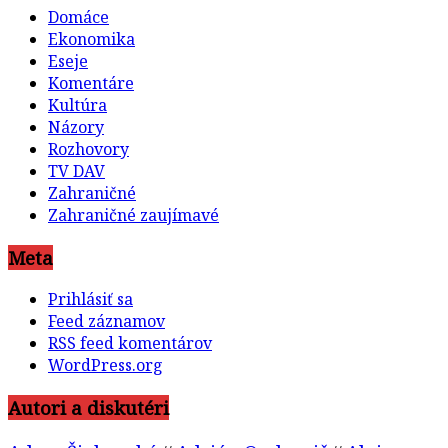
Domáce
Ekonomika
Eseje
Komentáre
Kultúra
Názory
Rozhovory
TV DAV
Zahraničné
Zahraničné zaujímavé
Meta
Prihlásiť sa
Feed záznamov
RSS feed komentárov
WordPress.org
Autori a diskutéri