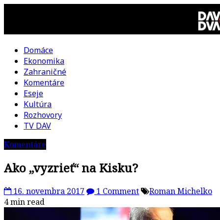
Skip
to
content
Domáce
DAV
Ekonomika
Zahraničné
DVA
Komentáre
Eseje
–
Kultúra
Rozhovory
kultúrno-
TV DAV
Komentáre
politická
Ako „vyzrieť“ na Kisku?
revue
16. novembra 2017
1 Comment
Roman Michelko
4 min read