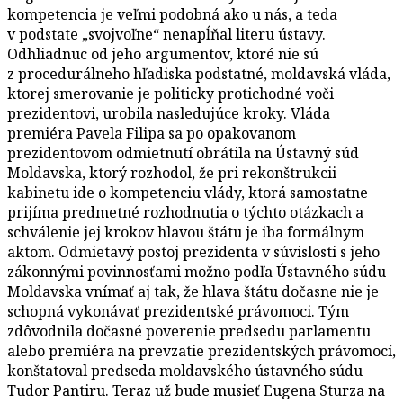
kompetencia je veľmi podobná ako u nás, a teda
v podstate „svojvoľne“ nenapĺňal literu ústavy.
Odhliadnuc od jeho argumentov, ktoré nie sú
z procedurálneho hľadiska podstatné, moldavská vláda,
ktorej smerovanie je politicky protichodné voči
prezidentovi, urobila nasledujúce kroky. Vláda
premiéra Pavela Filipa sa po opakovanom
prezidentovom odmietnutí obrátila na Ústavný súd
Moldavska, ktorý rozhodol, že pri rekonštrukcii
kabinetu ide o kompetenciu vlády, ktorá samostatne
prijíma predmetné rozhodnutia o týchto otázkach a
schválenie jej krokov hlavou štátu je iba formálnym
aktom. Odmietavý postoj prezidenta v súvislosti s jeho
zákonnými povinnosťami možno podľa Ústavného súdu
Moldavska vnímať aj tak, že hlava štátu dočasne nie je
schopná vykonávať prezidentské právomoci. Tým
zdôvodnila dočasné poverenie predsedu parlamentu
alebo premiéra na prevzatie prezidentských právomocí,
konštatoval predseda moldavského ústavného súdu
Tudor Pantiru. Teraz už bude musieť Eugena Sturza na