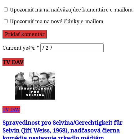
Upozorniť ma na nadväzujúce komentáre e-mailom.
Upozorniť ma na nové články e-mailom
Current ye@r
*
TV DAV
TV DAV
Spravedlnost pro Selvina/Gerechtigkeit für
Selvin (Jiří Weiss, 1968), nadčasová čierna
komédia nastavuje zrkadlo médiám