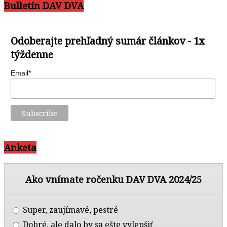
Bulletín DAV DVA
Odoberajte prehľadný sumár článkov - 1x
týždenne
Email*
Anketa
Ako vnímate ročenku DAV DVA 2024/25
Super, zaujímavé, pestré
Dobré, ale dalo by sa ešte vylepšiť