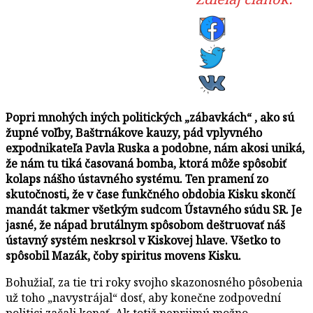
Popri mnohých iných politických „zábavkách“ , ako sú
župné voľby, Baštrnákove kauzy, pád vplyvného
expodnikateľa Pavla Ruska a podobne, nám akosi uniká,
že nám tu tiká časovaná bomba, ktorá môže spôsobiť
kolaps nášho ústavného systému. Ten pramení zo
skutočnosti, že v čase funkčného obdobia Kisku skončí
mandát takmer všetkým sudcom Ústavného súdu SR. Je
jasné, že nápad brutálnym spôsobom deštruovať náš
ústavný systém neskrsol v Kiskovej hlave. Všetko to
spôsobil Mazák, čoby spiritus movens Kisku.
Bohužiaľ, za tie tri roky svojho skazonosného pôsobenia
už toho „navystrájal“ dosť, aby konečne zodpovední
politici začali konať. Ak totiž neprijmú možno