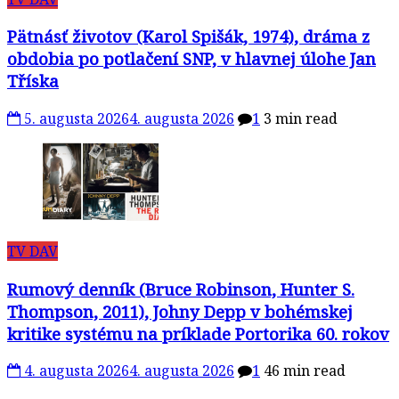
Pätnásť životov (Karol Spišák, 1974), dráma z
obdobia po potlačení SNP, v hlavnej úlohe Jan
Tříska
5. augusta 2026
4. augusta 2026
1
3 min read
TV DAV
Rumový denník (Bruce Robinson, Hunter S.
Thompson, 2011), Johny Depp v bohémskej
kritike systému na príklade Portorika 60. rokov
4. augusta 2026
4. augusta 2026
1
46 min read