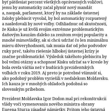
byť päťdesiat percent všetkých oprávnených voličov),
jemu by automaticky začal plynúť nový mandát
a, naopak, parlament, ktorý by na základe ústavnej
žaloby plebiscit vyvolal, by bol automaticky rozpustený
a nasledovali by nové voľby. Odhliadnuc od skutočnosti,
že Kiska je už kvôli svojim extrémne problematickým
daňovým kauzám ďaleko za zenitom svojej popularity a
mnohé mimovládky, ak si chcú udržať čo len minimálnu
mieru dôveryhodnosti, tak musia dať od jeho podvodov
ruky preč, takéto riešenie hlbokej ústavnej krízy je
značne problematické. Výsledok takéhoto plebiscitu by
bol veľmi otázny a schopnosť Kisku udržať sa v kresle by
bola oveľa väčšia než v budúcich prezidentských
voľbách v roku 2019. Aj preto je potrebné všimnúť si,
ako podobný problém vyriešili v neďalekom Moldavsku.
Ich kauza je v mnohých ohľadoch podobná so
slovenským príbehom.
Prezident Moldavska Igor Dodon mal pri rekonštrukcii
vlády voči vymenovaniu nového ministra obrany
Eugena Sturza zásadné námietky. Pritom jeho ústavná