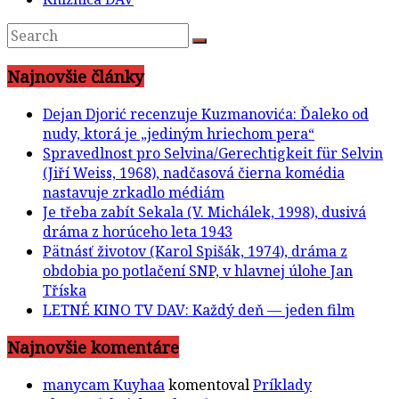
Najnovšie články
Dejan Djorić recenzuje Kuzmanovića: Ďaleko od
nudy, ktorá je „jediným hriechom pera“
Spravedlnost pro Selvina/Gerechtigkeit für Selvin
(Jiří Weiss, 1968), nadčasová čierna komédia
nastavuje zrkadlo médiám
Je třeba zabít Sekala (V. Michálek, 1998), dusivá
dráma z horúceho leta 1943
Pätnásť životov (Karol Spišák, 1974), dráma z
obdobia po potlačení SNP, v hlavnej úlohe Jan
Tříska
LETNÉ KINO TV DAV: Každý deň — jeden film
Najnovšie komentáre
manycam Kuyhaa
komentoval
Príklady