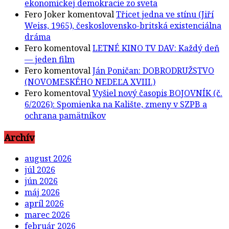
ekonomickej demokracie zo sveta
Fero Joker
komentoval
Třicet jedna ve stínu (Jiří
Weiss, 1965), československo-britská existenciálna
dráma
Fero
komentoval
LETNÉ KINO TV DAV: Každý deň
— jeden film
Fero
komentoval
Ján Poničan: DOBRODRUŽSTVO
(NOVOMESKÉHO NEDEĽA XVIII.)
Fero
komentoval
Vyšiel nový časopis BOJOVNÍK (č.
6/2026): Spomienka na Kalište, zmeny v SZPB a
ochrana pamätníkov
Archív
august 2026
júl 2026
jún 2026
máj 2026
apríl 2026
marec 2026
február 2026