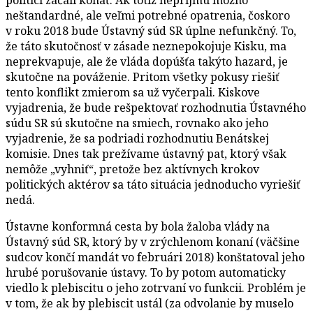
neštandardné, ale veľmi potrebné opatrenia, čoskoro
v roku 2018 bude Ústavný súd SR úplne nefunkčný. To,
že táto skutočnosť v zásade neznepokojuje Kisku, ma
neprekvapuje, ale že vláda dopúšťa takýto hazard, je
skutočne na pováženie. Pritom všetky pokusy riešiť
tento konflikt zmierom sa už vyčerpali. Kiskove
vyjadrenia, že bude rešpektovať rozhodnutia Ústavného
súdu SR sú skutočne na smiech, rovnako ako jeho
vyjadrenie, že sa podriadi rozhodnutiu Benátskej
komisie. Dnes tak prežívame ústavný pat, ktorý však
nemôže „vyhniť“, pretože bez aktívnych krokov
politických aktérov sa táto situácia jednoducho vyriešiť
nedá.
Ústavne konformná cesta by bola žaloba vlády na
Ústavný súd SR, ktorý by v zrýchlenom konaní (väčšine
sudcov končí mandát vo februári 2018) konštatoval jeho
hrubé porušovanie ústavy. To by potom automaticky
viedlo k plebiscitu o jeho zotrvaní vo funkcii. Problém je
v tom, že ak by plebiscit ustál (za odvolanie by muselo