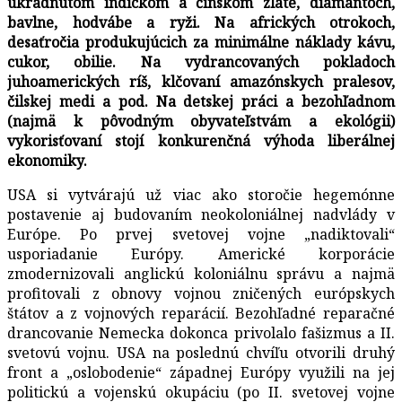
ukradnutom indickom a čínskom zlate, diamantoch,
bavlne, hodvábe a ryži. Na afrických otrokoch,
desaťročia produkujúcich za minimálne náklady kávu,
cukor, obilie. Na vydrancovaných pokladoch
juhoamerických ríš, klčovaní amazónskych pralesov,
čilskej medi a pod. Na detskej práci a bezohľadnom
(najmä k pôvodným obyvateľstvám a ekológii)
vykorisťovaní stojí konkurenčná výhoda liberálnej
ekonomiky.
USA si vytvárajú už viac ako storočie hegemónne
postavenie aj budovaním neokoloniálnej nadvlády v
Európe. Po prvej svetovej vojne „nadiktovali“
usporiadanie Európy. Americké korporácie
zmodernizovali anglickú koloniálnu správu a najmä
profitovali z obnovy vojnou zničených európskych
štátov a z vojnových reparácií. Bezohľadné reparačné
drancovanie Nemecka dokonca privolalo fašizmus a II.
svetovú vojnu. USA na poslednú chvíľu otvorili druhý
front a „oslobodenie“ západnej Európy využili na jej
politickú a vojenskú okupáciu (po II. svetovej vojne