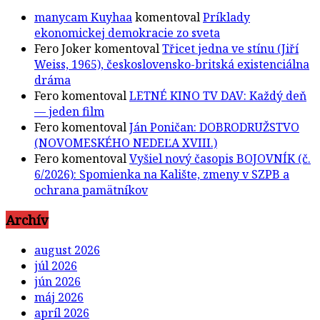
manycam Kuyhaa
komentoval
Príklady
ekonomickej demokracie zo sveta
Fero Joker
komentoval
Třicet jedna ve stínu (Jiří
Weiss, 1965), československo-britská existenciálna
dráma
Fero
komentoval
LETNÉ KINO TV DAV: Každý deň
— jeden film
Fero
komentoval
Ján Poničan: DOBRODRUŽSTVO
(NOVOMESKÉHO NEDEĽA XVIII.)
Fero
komentoval
Vyšiel nový časopis BOJOVNÍK (č.
6/2026): Spomienka na Kalište, zmeny v SZPB a
ochrana pamätníkov
Archív
august 2026
júl 2026
jún 2026
máj 2026
apríl 2026