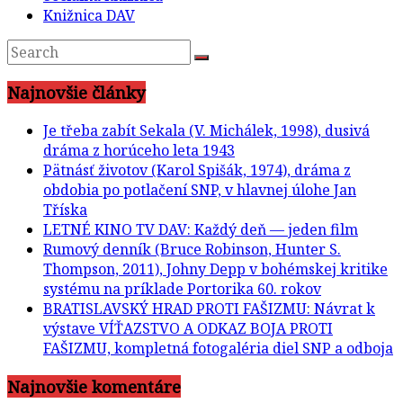
Knižnica DAV
Najnovšie články
Je třeba zabít Sekala (V. Michálek, 1998), dusivá
dráma z horúceho leta 1943
Pätnásť životov (Karol Spišák, 1974), dráma z
obdobia po potlačení SNP, v hlavnej úlohe Jan
Tříska
LETNÉ KINO TV DAV: Každý deň — jeden film
Rumový denník (Bruce Robinson, Hunter S.
Thompson, 2011), Johny Depp v bohémskej kritike
systému na príklade Portorika 60. rokov
BRATISLAVSKÝ HRAD PROTI FAŠIZMU: Návrat k
výstave VÍŤAZSTVO A ODKAZ BOJA PROTI
FAŠIZMU, kompletná fotogaléria diel SNP a odboja
Najnovšie komentáre