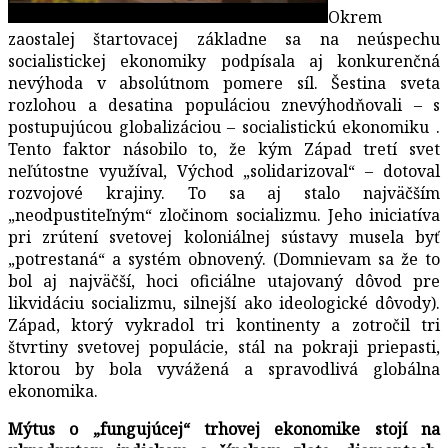
Okrem
zaostalej štartovacej základne sa na neúspechu
socialistickej ekonomiky podpísala aj konkurenčná
nevýhoda v absolútnom pomere síl. Šestina sveta
rozlohou a desatina populáciou znevýhodňovali – s
postupujúcou globalizáciou – socialistickú ekonomiku .
Tento faktor násobilo to, že kým Západ tretí svet
neľútostne využíval, Východ „solidarizoval“ – dotoval
rozvojové krajiny. To sa aj stalo najväčším
„neodpustiteľným“ zločinom socializmu. Jeho iniciatíva
pri zrútení svetovej koloniálnej sústavy musela byť
„potrestaná“ a systém obnovený. (Domnievam sa že to
bol aj najväčší, hoci oficiálne utajovaný dôvod pre
likvidáciu socializmu, silnejší ako ideologické dôvody).
Západ, ktorý vykradol tri kontinenty a zotročil tri
štvrtiny svetovej populácie, stál na pokraji priepasti,
ktorou by bola vyvážená a spravodlivá globálna
ekonomika.
Mýtus o „fungujúcej“ trhovej ekonomike stojí na