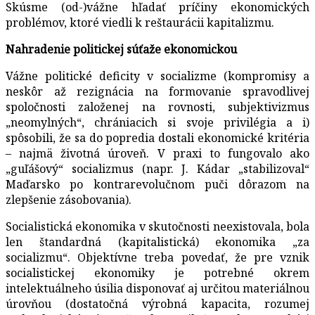
Skúsme (od-)vážne hľadať príčiny ekonomických
problémov, ktoré viedli k reštaurácii kapitalizmu.
Nahradenie politickej súťaže ekonomickou
Vážne politické deficity v socializme (kompromisy a
neskôr až rezignácia na formovanie spravodlivej
spoločnosti založenej na rovnosti, subjektivizmus
„neomylných“, chrániacich si svoje privilégia a i)
spôsobili, že sa do popredia dostali ekonomické kritéria
– najmä životná úroveň. V praxi to fungovalo ako
„guľášový“ socializmus (napr. J. Kádar „stabilizoval“
Maďarsko po kontrarevolučnom puči dôrazom na
zlepšenie zásobovania).
Socialistická ekonomika v skutočnosti neexistovala, bola
len štandardná (kapitalistická) ekonomika „za
socializmu“. Objektívne treba povedať, že pre vznik
socialistickej ekonomiky je potrebné okrem
intelektuálneho úsilia disponovať aj určitou materiálnou
úrovňou (dostatočná výrobná kapacita, rozumej