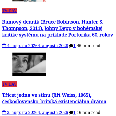
TV DAV
Rumový denník (Bruce Robinson, Hunter S.
Thompson, 2011), Johny Depp v bohémskej
kritike systému na príklade Portorika 60. rokov
4. augusta 2026
4. augusta 2026
1
46 min read
TV DAV
Třicet jedna ve stínu (Jiří Weiss, 1965),
československo-britská existenciálna dráma
3. augusta 2026
4. augusta 2026
1
16 min read