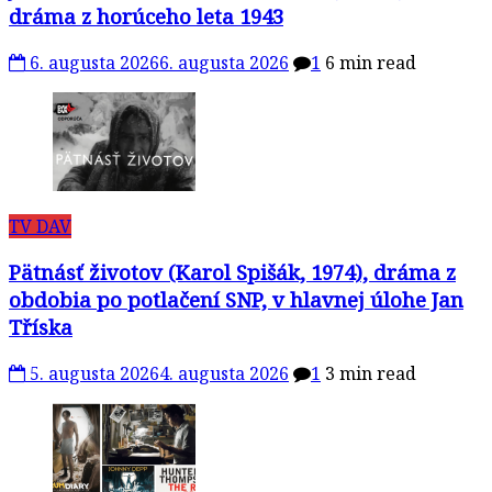
dráma z horúceho leta 1943
6. augusta 2026
6. augusta 2026
1
6 min read
TV DAV
Pätnásť životov (Karol Spišák, 1974), dráma z
obdobia po potlačení SNP, v hlavnej úlohe Jan
Tříska
5. augusta 2026
4. augusta 2026
1
3 min read