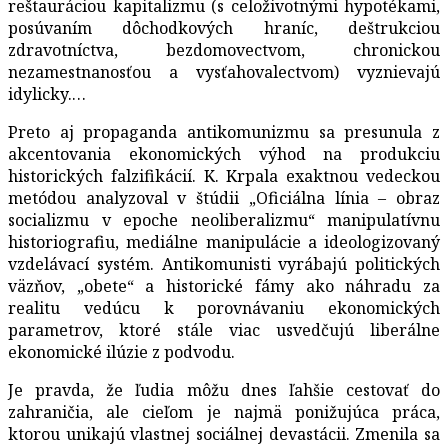
reštauráciou kapitalizmu (s celoživotnými hypotékami,
posúvaním dôchodkových hraníc, deštrukciou
zdravotníctva, bezdomovectvom, chronickou
nezamestnanosťou a vysťahovalectvom) vyznievajú
idylicky.…
Preto aj propaganda antikomunizmu sa presunula z
akcentovania ekonomických výhod na produkciu
historických falzifikácií. K. Krpala exaktnou vedeckou
metódou analyzoval v štúdii „Oficiálna línia – obraz
socializmu v epoche neoliberalizmu“ manipulatívnu
historiografiu, mediálne manipulácie a ideologizovaný
vzdelávací systém. Antikomunisti vyrábajú politických
väzňov, „obete“ a historické fámy ako náhradu za
realitu vedúcu k porovnávaniu ekonomických
parametrov, ktoré stále viac usvedčujú liberálne
ekonomické ilúzie z podvodu.
Je pravda, že ľudia môžu dnes ľahšie cestovať do
zahraničia, ale cieľom je najmä ponižujúca práca,
ktorou unikajú vlastnej sociálnej devastácii. Zmenila sa