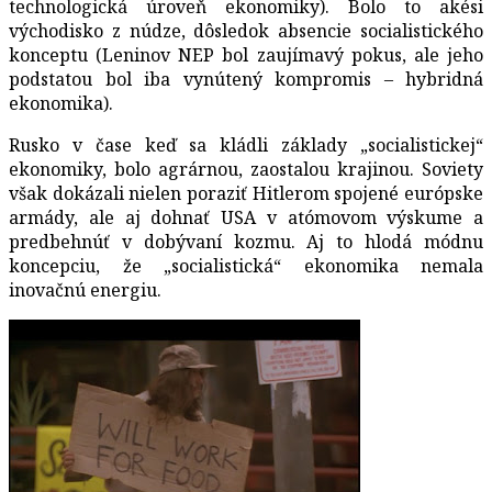
technologická úroveň ekonomiky). Bolo to akési
východisko z núdze, dôsledok absencie socialistického
konceptu (Leninov NEP bol zaujímavý pokus, ale jeho
podstatou bol iba vynútený kompromis – hybridná
ekonomika).
Rusko v čase keď sa kládli základy „socialistickej“
ekonomiky, bolo agrárnou, zaostalou krajinou. Soviety
však dokázali nielen poraziť Hitlerom spojené európske
armády, ale aj dohnať USA v atómovom výskume a
predbehnúť v dobývaní kozmu. Aj to hlodá módnu
koncepciu, že „socialistická“ ekonomika nemala
inovačnú energiu.