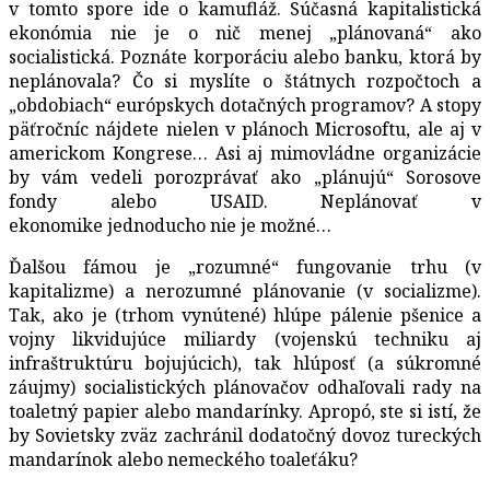
v tomto spore ide o kamufláž. Súčasná kapitalistická
ekonómia nie je o nič menej „plánovaná“ ako
socialistická. Poznáte korporáciu alebo banku, ktorá by
neplánovala? Čo si myslíte o štátnych rozpočtoch a
„obdobiach“ európskych dotačných programov? A stopy
päťročníc nájdete nielen v plánoch Microsoftu, ale aj v
americkom Kongrese… Asi aj mimovládne organizácie
by vám vedeli porozprávať ako „plánujú“ Sorosove
fondy alebo USAID. Neplánovať v
ekonomike jednoducho nie je možné…
Ďalšou fámou je „rozumné“ fungovanie trhu (v
kapitalizme) a nerozumné plánovanie (v socializme).
Tak, ako je (trhom vynútené) hlúpe pálenie pšenice a
vojny likvidujúce miliardy (vojenskú techniku aj
infraštruktúru bojujúcich), tak hlúposť (a súkromné
záujmy) socialistických plánovačov odhaľovali rady na
toaletný papier alebo mandarínky. Apropó, ste si istí, že
by Sovietsky zväz zachránil dodatočný dovoz tureckých
mandarínok alebo nemeckého toaleťáku?