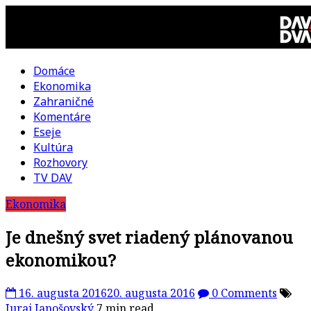
Skip
to
content
Domáce
DAV
Ekonomika
Zahraničné
DVA
Komentáre
Eseje
–
Kultúra
Rozhovory
kultúrno-
TV DAV
Ekonomika
politická
Je dnešný svet riadený plánovanou
revue
ekonomikou?
16. augusta 2016
20. augusta 2016
0 Comments
Juraj Janošovský
7 min read