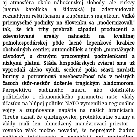
aj atmosféra okolo náboženskej slobody, ale cirkvy
(najmä katolícka a židovská) ju zdefraudovali
rozsiahlymi reštitúciami a kupčením s majetkom.
Veľké
priemyselné podniky na Slovenku sa „modernizovali“
tak, že ich trhy prebrali západní producenti a
zdevastované areály nahradili na kvalitnej
poľnohospodárskej pôde lacné lepenkové krabice
obchodných centier, automobiliek a iných „montážnych
závodov“, s drsnými pracovnými podmienkami a
nízkymi platmi. Stáda hospodárskych zvierat sme už
vypredali alebo vybili, scelené polia sčasti zarástli
buriny a potravinová nesebestačnosť nás v neistých
časoch skôr-neskôr doženie tragickým hladomorom.
Perspektívu stabilného mieru ako dôležitého
politického i ekonomického parametra naše vlády
účasťou na hlúpej politike NATO vymenili za regionálne
vojny a stupňovanie napätia na našich hraniciach.
(Treba uznať, že quislingovské, protektorátne strany a
vlády mali len obmedzený manévrovací priestor –
rovnako však možno povedať, že neprejavili žiadnu
politickú inteligenciu a neobhájili ani minimálnu,