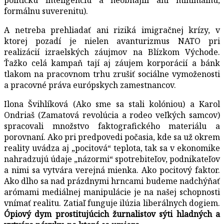
formálnu suverenitu).
A netreba prehliadať ani riziká imigračnej krízy, v
ktorej pozadí je nielen avanturizmus NATO pri
realizácií izraelských záujmov na Blízkom Východe.
Ťažko celá kampaň tají aj záujem korporácií a bánk
tlakom na pracovnom trhu zrušiť sociálne vymoženosti
a pracovné práva európskych zamestnancov.
Ilona Švihlíková (Ako sme sa stali kolóniou) a Karol
Ondriaš (Zamatová revolúcia a rodeo veľkých samcov)
spracovali množstvo faktografického materiálu a
porovnaní. Ako pri predpovedi počasia, kde sa už okrem
reality uvádza aj „pocitová“ teplota, tak sa v ekonomike
nahradzujú údaje „názormi“ spotrebiteľov, podnikateľov
a nimi sa vytvára verejná mienka. Ako pocitový faktor.
Ako dlho sa nad prázdnymi hrncami budeme nadchýňať
arómami mediálnej manipulácie je na našej schopnosti
vnímať realitu. Zatiaľ funguje ilúzia liberálnych dogiem.
Ópiový dym prostitujúcich žurnalistov sýti hladných a