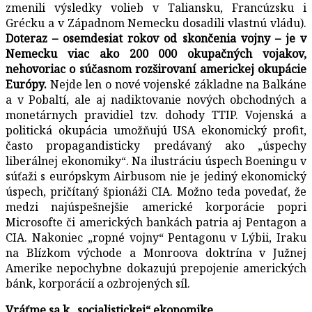
zmenili výsledky volieb v Taliansku, Francúzsku i
Grécku a v Západnom Nemecku dosadili vlastnú vládu).
Doteraz – osemdesiat rokov od skončenia vojny – je v
Nemecku viac ako 200 000 okupačných vojakov,
nehovoriac o súčasnom rozširovaní americkej okupácie
Európy.
Nejde len o nové vojenské základne na Balkáne
a v Pobaltí, ale aj nadiktovanie nových obchodných a
monetárnych pravidiel tzv. dohody TTIP. Vojenská a
politická okupácia umožňujú USA ekonomický profit,
často propagandisticky predávaný ako „úspechy
liberálnej ekonomiky“. Na ilustráciu úspech Boeningu v
súťaži s európskym Airbusom nie je jediný ekonomický
úspech, pričítaný špionáži CIA. Možno teda povedať, že
medzi najúspešnejšie americké korporácie popri
Microsofte či amerických bankách patria aj Pentagon a
CIA. Nakoniec „ropné vojny“ Pentagonu v Lýbii, Iraku
na Blízkom východe a Monroova doktrína v Južnej
Amerike nepochybne dokazujú prepojenie amerických
bánk, korporácií a ozbrojených síl.
Vráťme sa k „socialistickej“ ekonomike