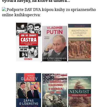
vytvára návyky, na ktoré sa umiera…
Podporte DAV DVA kúpou knihy zo spriazneného
online kníhkupectva: