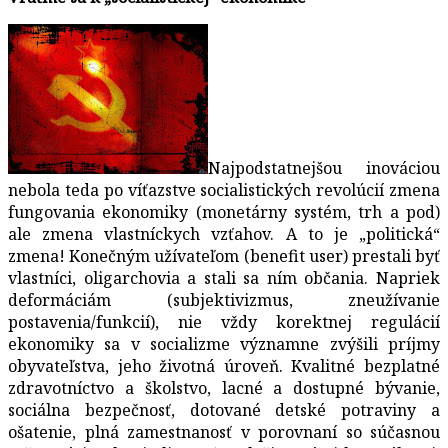
Najpodstatnejšou inováciou
nebola teda po víťazstve socialistických revolúcií zmena
fungovania ekonomiky (monetárny systém, trh a pod)
ale zmena vlastníckych vzťahov. A to je „politická“
zmena! Konečným užívateľom (benefit user) prestali byť
vlastníci, oligarchovia a stali sa ním občania. Napriek
deformáciám (subjektivizmus, zneužívanie
postavenia/funkcií), nie vždy korektnej regulácií
ekonomiky sa v socializme významne zvýšili príjmy
obyvateľstva, jeho životná úroveň. Kvalitné bezplatné
zdravotníctvo a školstvo, lacné a dostupné bývanie,
sociálna bezpečnosť, dotované detské potraviny a
ošatenie, plná zamestnanosť v porovnaní so súčasnou