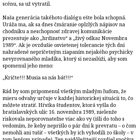
scénu, sa už vytratil.
Naša generácia takéhoto dialógu ešte bola schopná.
Uráža ma, ak sa dnes čmáranie oplzlých nápisov na
chodníku a neschopnosť zdravej komunikácie
prezentuje ako „hrdinstvo“ a „živý odkaz Novembra
1989“. Ak je ovzdušie osvietenej tolerancie tých dní
nahradené nepríčetným ziapaním nejakého psychicky
nevyrovnaného mladíka, ktorý si nezaslúži, aby som
spomenul jeho meno:
„Kričte!!! Musia sa nás báť!!!“
Rád by som pripomenul všetkým mladým ľuďom, že
mieru odvahy určuje v každej historickej situácii to, čo
môžete stratiť. Hŕstka študentov, ktorá vyšla do
bratislavských ulíc 16. novembra 1989, nielenže
riskovala neporovnateľne viac ako vy (išli do toho s
vedomím, že keby neprišlo o pár dní k prevratu – o čom
nemohli ani tušiť – všetkých by ich vyhodili zo školy – v
tom lepšom prípade). Ten najdôležitejší rozdiel spočíva