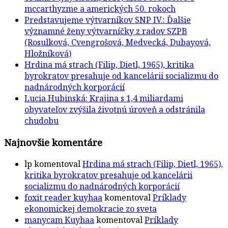
mccarthyzme a amerických 50. rokoch
Predstavujeme výtvarníkov SNP IV.: Ďalšie
významné ženy výtvarníčky z radov SZPB
(Rosulková, Cvengrošová, Medvecká, Dubayová,
Hložníková)
Hrdina má strach (Filip, Dietl, 1965), kritika
byrokratov presahuje od kancelárii socializmu do
nadnárodných korporácií
Lucia Hubinská: Krajina s 1,4 miliardami
obyvateľov zvýšila životnú úroveň a odstránila
chudobu
Najnovšie komentáre
lp
komentoval
Hrdina má strach (Filip, Dietl, 1965),
kritika byrokratov presahuje od kancelárii
socializmu do nadnárodných korporácií
foxit reader kuyhaa
komentoval
Príklady
ekonomickej demokracie zo sveta
manycam Kuyhaa
komentoval
Príklady