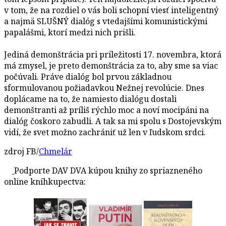
v tom, že na rozdiel o vás boli schopní viesť inteligentný
a najmä SLUŠNÝ dialóg s vtedajšími komunistickými
papalášmi, ktorí medzi nich prišli.
Jediná demonštrácia pri príležitosti 17. novembra, ktorá
má zmysel, je preto demonštrácia za to, aby sme sa viac
počúvali. Práve dialóg bol prvou základnou
sformulovanou požiadavkou Nežnej revolúcie. Dnes
doplácame na to, že namiesto dialógu dostali
demonštranti až príliš rýchlo moc a noví mocipáni na
dialóg čoskoro zabudli. A tak sa mi spolu s Dostojevským
vidí, že svet možno zachrániť už len v ľudskom srdci.
zdroj FB/
Chmelár
Podporte DAV DVA kúpou knihy zo spriazneného
online kníhkupectva: