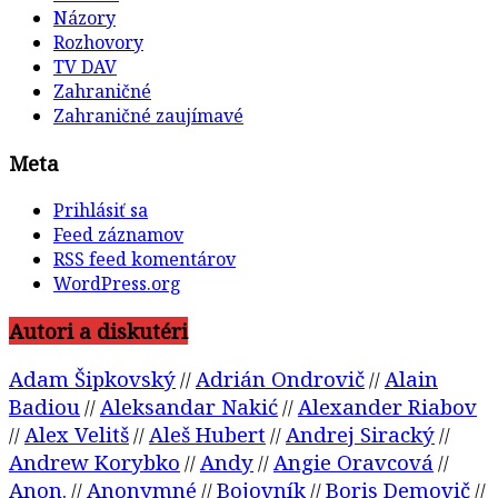
Názory
Rozhovory
TV DAV
Zahraničné
Zahraničné zaujímavé
Meta
Prihlásiť sa
Feed záznamov
RSS feed komentárov
WordPress.org
Autori a diskutéri
Adam Šipkovský
Adrián Ondrovič
Alain
//
//
Badiou
Aleksandar Nakić
Alexander Riabov
//
//
Alex Velitš
Aleš Hubert
Andrej Siracký
//
//
//
//
Andrew Korybko
Andy
Angie Oravcová
//
//
//
Anon.
Anonymné
Bojovník
Boris Demovič
//
//
//
//