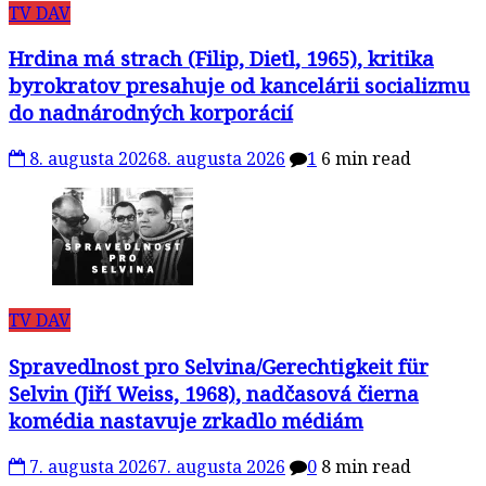
TV DAV
Hrdina má strach (Filip, Dietl, 1965), kritika
byrokratov presahuje od kancelárii socializmu
do nadnárodných korporácií
8. augusta 2026
8. augusta 2026
1
6 min read
TV DAV
Spravedlnost pro Selvina/Gerechtigkeit für
Selvin (Jiří Weiss, 1968), nadčasová čierna
komédia nastavuje zrkadlo médiám
7. augusta 2026
7. augusta 2026
0
8 min read