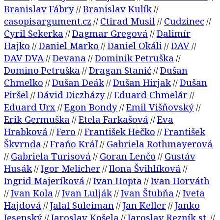
Branislav Fábry
Branislav Kulík
//
//
casopisargument.cz
Ctirad Musil
Cudzinec
//
//
//
Cyril Sekerka
Dagmar Gregová
Dalimír
//
//
Hajko
Daniel Marko
Daniel Okáli
DAV
//
//
//
//
DAV DVA
Devana
Dominik Petruška
//
//
//
Domino Petruška
Dragan Stanić
Dušan
//
//
Chmelko
Dušan Deák
Dušan Hirjak
Dušan
//
//
//
Piršel
Dávid Diczházy
Eduard Chmelár
//
//
//
Eduard Urx
Egon Bondy
Emil Višňovský
//
//
//
Erik Germuška
Etela Farkašová
Eva
//
//
Hrabková
Fero
František Hečko
František
//
//
//
Škvrnda
Fraňo Kráľ
Gabriela Rothmayerová
//
//
Gabriela Turisová
Goran Lenčo
Gustáv
//
//
//
Husák
Igor Melicher
Ilona Švihlíková
//
//
//
Ingrid Majeríková
Ivan Hopta
Ivan Horváth
//
//
Ivan Kola
Ivan Lulják
Ivan Štubňa
Iveta
//
//
//
//
Hajdová
Jalal Suleiman
Jan Keller
Janko
//
//
//
Jesenský
Jaroslav Košela
Jaroslav Rezník st.
//
//
//