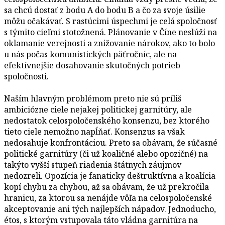
sa chcú dostať z bodu A do bodu B a čo za svoje úsilie
môžu očakávať. S rastúcimi úspechmi je celá spoločnosť
s týmito cieľmi stotožnená. Plánovanie v Číne neslúži na
oklamanie verejnosti a znižovanie nárokov, ako to bolo
u nás počas komunistických päťročníc, ale na
efektívnejšie dosahovanie skutočných potrieb
spoločnosti.
Naším hlavným problémom preto nie sú príliš
ambiciózne ciele nejakej politickej garnitúry, ale
nedostatok celospoločenského konsenzu, bez ktorého
tieto ciele nemožno napĺňať. Konsenzus sa však
nedosahuje konfrontáciou. Preto sa obávam, že súčasné
politické garnitúry (či už koaličné alebo opozičné) na
takýto vyšší stupeň riadenia štátnych záujmov
nedozreli. Opozícia je fanaticky deštruktívna a koalícia
kopí chybu za chybou, až sa obávam, že už prekročila
hranicu, za ktorou sa nenájde vôľa na celospoločenské
akceptovanie ani tých najlepších nápadov. Jednoducho,
étos, s ktorým vstupovala táto vládna garnitúra na