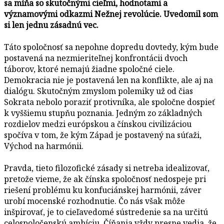
sa míňa so skutočnými cieľmi, hodnotami a
významovými odkazmi Nežnej revolúcie. Uvedomil som
si len jednu zásadnú vec.
Táto spoločnosť sa nepohne dopredu dovtedy, kým bude
postavená na nezmieriteľnej konfrontácii dvoch
táborov, ktoré nemajú žiadne spoločné ciele.
Demokracia nie je postavená len na konflikte, ale aj na
dialógu. Skutočným zmyslom polemiky už od čias
Sokrata nebolo poraziť protivníka, ale spoločne dospieť
k vyššiemu stupňu poznania. Jedným zo základných
rozdielov medzi európskou a čínskou civilizáciou
spočíva v tom, že kým Západ je postavený na súťaži,
Východ na harmónii.
Pravda, tieto filozofické zásady si netreba idealizovať,
pretože vieme, že ak čínska spoločnosť nedospeje pri
riešení problému ku konfuciánskej harmónii, záver
urobí mocenské rozhodnutie. Čo nás však môže
inšpirovať, je to cieľavedomé sústredenie sa na určitú
celospoločenskú ambíciu. Číňania vždy presne vedia, že