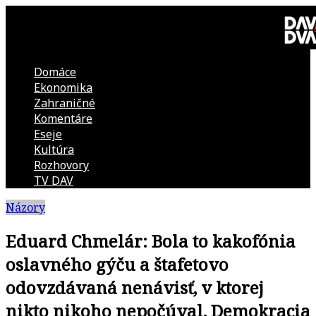
Skip
to
content
Domáce
DAV
Ekonomika
Zahraničné
DVA
Komentáre
Eseje
–
Kultúra
Rozhovory
kultúrno-
TV DAV
Názory
politická
Eduard Chmelár: Bola to kakofónia
revue
oslavného gýču a štafetovo
odovzdávaná nenávisť, v ktorej
nikto nikoho nepočúval. Demokracia