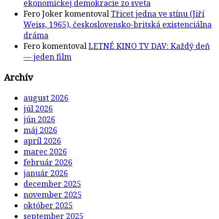
ekonomickej demokracie zo sveta
Fero Joker
komentoval
Třicet jedna ve stínu (Jiří
Weiss, 1965), československo-britská existenciálna
dráma
Fero
komentoval
LETNÉ KINO TV DAV: Každý deň
— jeden film
Archív
august 2026
júl 2026
jún 2026
máj 2026
apríl 2026
marec 2026
február 2026
január 2026
december 2025
november 2025
október 2025
september 2025