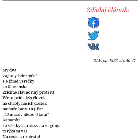
Zdieľaj článok:
DAV, jar 1925
,
str. 40-41
My dva
vagony železničné
z Nižnej Verečky
zo Slovenska
kričíme slávnostný protest!
Včera príde kýs človek
na chrbty našich dosiek
namaže barvu a píše:
„46 mužov alebo 6 koní“
Kamaráti,
zo všetkých tratí sveta vagóny,
to týka sa vás!
Na cestu k protestu!