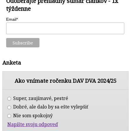
Odoberajte prehľadný sumár článkov - 1x
týždenne
Email*
Anketa
Ako vnímate ročenku DAV DVA 2024/25
Super, zaujímavé, pestré
Dobré, ale dalo by sa ešte vylepšiť
Nie som spokojný
Napíšte svoju odpoveď