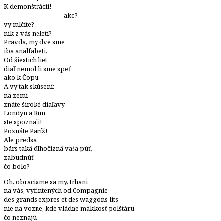
K demonštrácii!
—————————-ako?
vy mlčíte?
nik z vás neletí?
Pravda, my dve sme
iba analfabeti.
Od šiestich liet
diaľ nemohli sme speť
ako k Čopu –
A vy tak skúsení:
na zemi
znáte široké diaľavy
Londýn a Rím
ste spoznali!
Poznáte Paríž!
Ale predsa:
bárs taká dlhočizná vaša púť,
zabudnúť
čo bolo?
Oh, obraciame sa my, trhani
na vás, vyfintených od Compagnie
des grands expres et des waggons-lits
nie na vozne, kde vládne mäkkosť polštáru
čo neznajú,