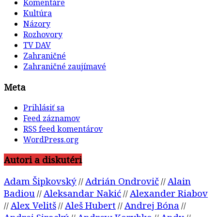
Komentáre
Kultúra
Názory
Rozhovory
TV DAV
Zahraničné
Zahraničné zaujímavé
Meta
Prihlásiť sa
Feed záznamov
RSS feed komentárov
WordPress.org
Autori a diskutéri
Adam Šipkovský
Adrián Ondrovič
Alain
//
//
Badiou
Aleksandar Nakić
Alexander Riabov
//
//
Alex Velitš
Aleš Hubert
Andrej Bóna
//
//
//
//