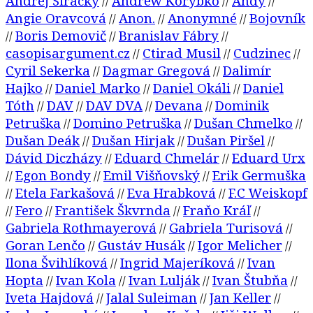
Andrej Siracký
Andrew Korybko
Andy
//
//
//
Angie Oravcová
Anon.
Anonymné
Bojovník
//
//
//
Boris Demovič
Branislav Fábry
//
//
//
casopisargument.cz
Ctirad Musil
Cudzinec
//
//
//
Cyril Sekerka
Dagmar Gregová
Dalimír
//
//
Hajko
Daniel Marko
Daniel Okáli
Daniel
//
//
//
Tóth
DAV
DAV DVA
Devana
Dominik
//
//
//
//
Petruška
Domino Petruška
Dušan Chmelko
//
//
//
Dušan Deák
Dušan Hirjak
Dušan Piršel
//
//
//
Dávid Diczházy
Eduard Chmelár
Eduard Urx
//
//
Egon Bondy
Emil Višňovský
Erik Germuška
//
//
//
Etela Farkašová
Eva Hrabková
F.C Weiskopf
//
//
//
Fero
František Škvrnda
Fraňo Kráľ
//
//
//
//
Gabriela Rothmayerová
Gabriela Turisová
//
//
Goran Lenčo
Gustáv Husák
Igor Melicher
//
//
//
Ilona Švihlíková
Ingrid Majeríková
Ivan
//
//
Hopta
Ivan Kola
Ivan Lulják
Ivan Štubňa
//
//
//
//
Iveta Hajdová
Jalal Suleiman
Jan Keller
//
//
//