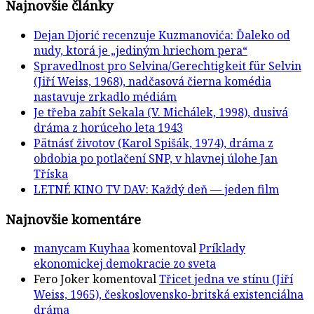
Najnovšie články
Dejan Djorić recenzuje Kuzmanovića: Ďaleko od
nudy, ktorá je „jediným hriechom pera“
Spravedlnost pro Selvina/Gerechtigkeit für Selvin
(Jiří Weiss, 1968), nadčasová čierna komédia
nastavuje zrkadlo médiám
Je třeba zabít Sekala (V. Michálek, 1998), dusivá
dráma z horúceho leta 1943
Pätnásť životov (Karol Spišák, 1974), dráma z
obdobia po potlačení SNP, v hlavnej úlohe Jan
Tříska
LETNÉ KINO TV DAV: Každý deň — jeden film
Najnovšie komentáre
manycam Kuyhaa
komentoval
Príklady
ekonomickej demokracie zo sveta
Fero Joker
komentoval
Třicet jedna ve stínu (Jiří
Weiss, 1965), československo-britská existenciálna
dráma