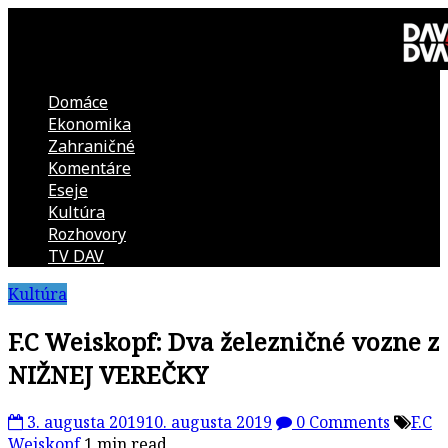
Skip
to
content
Domáce
DAV
Ekonomika
Zahraničné
DVA
Komentáre
Eseje
–
Kultúra
Rozhovory
kultúrno-
TV DAV
Kultúra
politická
F.C Weiskopf: Dva železničné vozne z
revue
NIŽNEJ VEREČKY
3. augusta 2019
10. augusta 2019
0 Comments
F.C
Weiskopf
1 min read