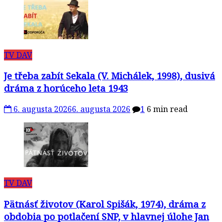
TV DAV
Je třeba zabít Sekala (V. Michálek, 1998), dusivá
dráma z horúceho leta 1943
6. augusta 2026
6. augusta 2026
1
6 min read
TV DAV
Pätnásť životov (Karol Spišák, 1974), dráma z
obdobia po potlačení SNP, v hlavnej úlohe Jan