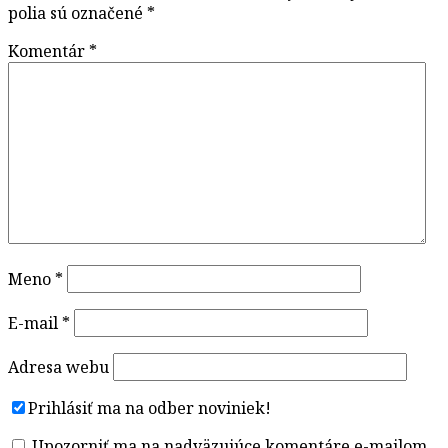
polia sú označené
*
Komentár
*
Meno
*
E-mail
*
Adresa webu
Prihlásiť ma na odber noviniek!
Upozorniť ma na nadväzujúce komentáre e-mailom.