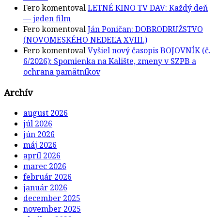
Fero
komentoval
LETNÉ KINO TV DAV: Každý deň
— jeden film
Fero
komentoval
Ján Poničan: DOBRODRUŽSTVO
(NOVOMESKÉHO NEDEĽA XVIII.)
Fero
komentoval
Vyšiel nový časopis BOJOVNÍK (č.
6/2026): Spomienka na Kalište, zmeny v SZPB a
ochrana pamätníkov
Archív
august 2026
júl 2026
jún 2026
máj 2026
apríl 2026
marec 2026
február 2026
január 2026
december 2025
november 2025