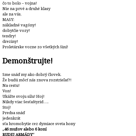
čo to bolo – vojna!
Nie na prvé a druhé klasy
ale na vás,
MASY:
nákladné vagóny!
dobytčie vozy!
tendry!
dreziny!
Proletárske vozne zo všetkých šiní!
Demonštrujte!
Sme snáď my ako dobrý človek.
Že budú môcť nás znova rozstrieľať?!
Na cestu!
Von!
Ukážte svoju silu! Hoj!
Nikdy viac šesťaštyrid ….
Stoj!
Predsa snáď
jedenkrát
sťa hromobytie cez dymiace sveta hony
„46 mužov alebo 6 koní
RUDEJ ARMÁDY“