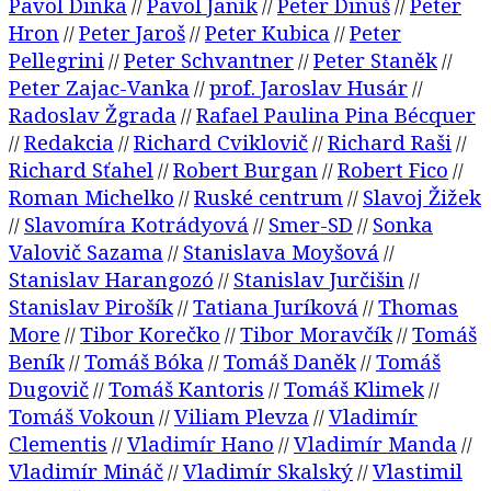
Pavol Dinka
Pavol Janík
Peter Dinuš
Peter
//
//
//
Hron
Peter Jaroš
Peter Kubica
Peter
//
//
//
Pellegrini
Peter Schvantner
Peter Staněk
//
//
//
Peter Zajac-Vanka
prof. Jaroslav Husár
//
//
Radoslav Žgrada
Rafael Paulina Pina Bécquer
//
Redakcia
Richard Cviklovič
Richard Raši
//
//
//
//
Richard Sťahel
Robert Burgan
Robert Fico
//
//
//
Roman Michelko
Ruské centrum
Slavoj Žižek
//
//
Slavomíra Kotrádyová
Smer-SD
Sonka
//
//
//
Valovič Sazama
Stanislava Moyšová
//
//
Stanislav Harangozó
Stanislav Jurčišin
//
//
Stanislav Pirošík
Tatiana Juríková
Thomas
//
//
More
Tibor Korečko
Tibor Moravčík
Tomáš
//
//
//
Beník
Tomáš Bóka
Tomáš Daněk
Tomáš
//
//
//
Dugovič
Tomáš Kantoris
Tomáš Klimek
//
//
//
Tomáš Vokoun
Viliam Plevza
Vladimír
//
//
Clementis
Vladimír Hano
Vladimír Manda
//
//
//
Vladimír Mináč
Vladimír Skalský
Vlastimil
//
//