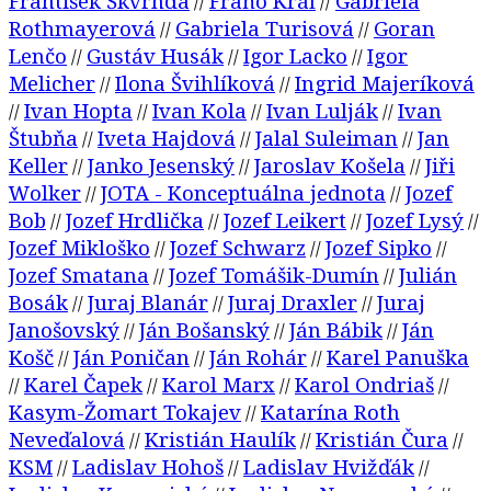
František Škvrnda
Fraňo Kráľ
Gabriela
//
//
Rothmayerová
Gabriela Turisová
Goran
//
//
Lenčo
Gustáv Husák
Igor Lacko
Igor
//
//
//
Melicher
Ilona Švihlíková
Ingrid Majeríková
//
//
Ivan Hopta
Ivan Kola
Ivan Lulják
Ivan
//
//
//
//
Štubňa
Iveta Hajdová
Jalal Suleiman
Jan
//
//
//
Keller
Janko Jesenský
Jaroslav Košela
Jiři
//
//
//
Wolker
JOTA - Konceptuálna jednota
Jozef
//
//
Bob
Jozef Hrdlička
Jozef Leikert
Jozef Lysý
//
//
//
//
Jozef Mikloško
Jozef Schwarz
Jozef Sipko
//
//
//
Jozef Smatana
Jozef Tomášik-Dumín
Julián
//
//
Bosák
Juraj Blanár
Juraj Draxler
Juraj
//
//
//
Janošovský
Ján Bošanský
Ján Bábik
Ján
//
//
//
Košč
Ján Poničan
Ján Rohár
Karel Panuška
//
//
//
Karel Čapek
Karol Marx
Karol Ondriaš
//
//
//
//
Kasym-Žomart Tokajev
Katarína Roth
//
Neveďalová
Kristián Haulík
Kristián Čura
//
//
//
KSM
Ladislav Hohoš
Ladislav Hvižďák
//
//
//