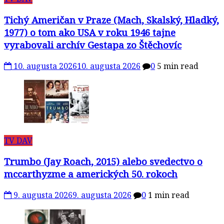
Tichý Američan v Praze (Mach, Skalský, Hladký,
1977) o tom ako USA v roku 1946 tajne
vyrabovali archív Gestapa zo Štěchovíc
10. augusta 2026
10. augusta 2026
0
5 min read
TV DAV
Trumbo (Jay Roach, 2015) alebo svedectvo o
mccarthyzme a amerických 50. rokoch
9. augusta 2026
9. augusta 2026
0
1 min read