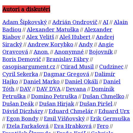
Autori a diskutéri
Adam Šipkovský
Adrián Ondrovič
AI
Alain
//
//
//
Badiou
Alexander Matuška
Alexander
//
//
Riabov
Alex Velitš
Aleš Hubert
Andrej
//
//
//
Siracký
Andrew Korybko
Andy
Angie
//
//
//
Oravcová
Anon.
Anonymné
Bojovník
//
//
//
//
Boris Demovič
Branislav Fábry
//
//
casopisargument.cz
Ctirad Musil
Cudzinec
//
//
//
Cyril Sekerka
Dagmar Gregová
Dalimír
//
//
Hajko
Daniel Marko
Daniel Okáli
Daniel
//
//
//
Tóth
DAV
DAV DVA
Devana
Dominik
//
//
//
//
Petruška
Domino Petruška
Dušan Chmelko
//
//
//
Dušan Deák
Dušan Hirjak
Dušan Piršel
//
//
//
Dávid Diczházy
Eduard Chmelár
Eduard Urx
//
//
Egon Bondy
Emil Višňovský
Erik Germuška
//
//
//
Etela Farkašová
Eva Hrabková
Fero
//
//
//
//