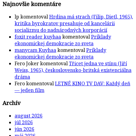
Najnovšie komentáre
lp
komentoval
Hrdina má strach (Filip, Dietl, 1965),
kritika byrokratov presahuje od kancelárii
socializmu do nadnárodných korporácií
foxit reader kuyhaa
komentoval
Príklady
ekonomickej demokracie zo sveta
manycam Kuyhaa
komentoval
Príklady
ekonomickej demokracie zo sveta
Fero Joker
komentoval
Třicet jedna ve stínu (Jiří
Weiss, 1965), československo-britská existenciálna
dráma
Fero
komentoval
LETNÉ KINO TV DAV: Každý deň
— jeden film
Archív
august 2026
júl 2026
jún 2026
máj 2026