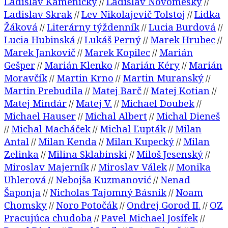
Ladislav Kamenický
Ladislav Novomeský
//
//
Ladislav Skrak
Lev Nikolajevič Tolstoj
Lidka
//
//
Žáková
Literárny týždenník
Lucia Burdová
//
//
//
Lucia Hubinská
Lukáš Perný
Marek Hrubec
//
//
//
Marek Jankovič
Marek Kopilec
Marián
//
//
Gešper
Marián Klenko
Marián Kéry
Marián
//
//
//
Moravčík
Martin Krno
Martin Muranský
//
//
//
Martin Prebudila
Matej Barč
Matej Kotian
//
//
//
Matej Mindár
Matej V.
Michael Doubek
//
//
//
Michael Hauser
Michal Albert
Michal Dieneš
//
//
Michal Macháček
Michal Ľupták
Milan
//
//
//
Antal
Milan Kenda
Milan Kupecký
Milan
//
//
//
Zelinka
Milina Sklabinski
Miloš Jesenský
//
//
//
Miroslav Majerník
Miroslav Válek
Monika
//
//
Uhlerová
Nebojša Kuzmanović
Nenad
//
//
Šaponja
Nicholas Tajomný Básnik
Noam
//
//
Chomsky
Noro Potočák
Ondrej Gorod II.
OZ
//
//
//
Pracujúca chudoba
Pavel Michael Josífek
//
//