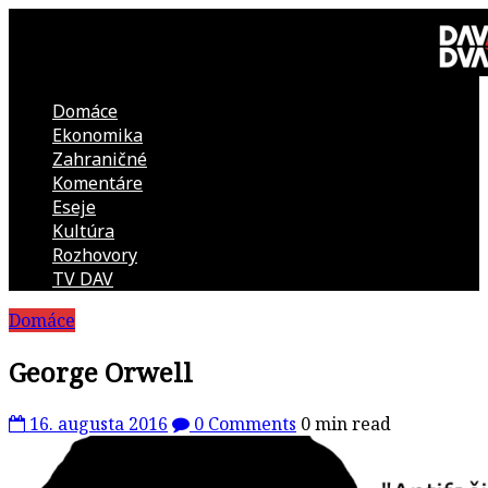
Skip
to
content
Domáce
DAV
Ekonomika
Zahraničné
DVA
Komentáre
Eseje
–
Kultúra
Rozhovory
kultúrno-
TV DAV
Domáce
politická
George Orwell
revue
16. augusta 2016
0 Comments
0 min read