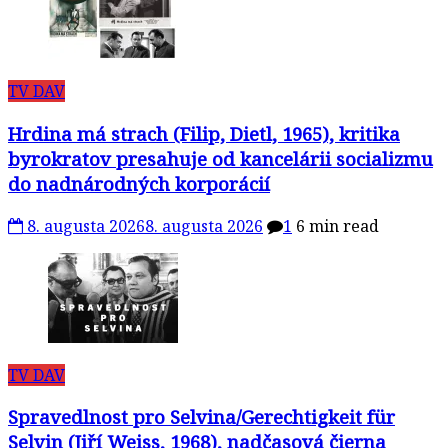
TV DAV
Hrdina má strach (Filip, Dietl, 1965), kritika
byrokratov presahuje od kancelárii socializmu
do nadnárodných korporácií
8. augusta 2026
8. augusta 2026
1
6 min read
TV DAV
Spravedlnost pro Selvina/Gerechtigkeit für
Selvin (Jiří Weiss, 1968), nadčasová čierna