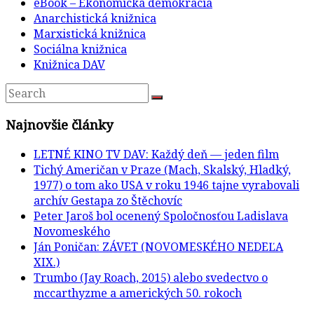
eBook – Ekonomická demokracia
Anarchistická knižnica
Marxistická knižnica
Sociálna knižnica
Knižnica DAV
Najnovšie články
LETNÉ KINO TV DAV: Každý deň — jeden film
Tichý Američan v Praze (Mach, Skalský, Hladký,
1977) o tom ako USA v roku 1946 tajne vyrabovali
archív Gestapa zo Štěchovíc
Peter Jaroš bol ocenený Spoločnosťou Ladislava
Novomeského
Ján Poničan: ZÁVET (NOVOMESKÉHO NEDEĽA
XIX.)
Trumbo (Jay Roach, 2015) alebo svedectvo o
mccarthyzme a amerických 50. rokoch