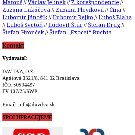
Matouš
Václav Jelínek
Z korešpondencie
//
//
//
Zuzana Lukáčová
Zuzana Plevíková
Čína
//
//
//
Ľubomír Jánošík
Ľubomír Rejko
Ľuboš Blaha
//
//
Ľuboš Svetoň
Ľudovít Štúr
Štefan Drug
//
//
//
//
Štefan Hronček
Štefan „Exocet“ Buchta
//
Kontakt
Vydavateľ:
DAV DVA, O.Z.
Agátová 3321/8, 841 02 Bratislava
IČO: 50504487
EV 137/25/SWP
Email: info@davdva.sk
SPOLUPRACUJEME