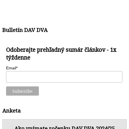
Bulletín DAV DVA
Odoberajte prehľadný sumár článkov - 1x
týždenne
Email*
Anketa
Ako vnímate ročenku DAV DVA 2024/25