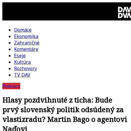
Skip
to
content
Domáce
DAV
Ekonomika
Zahraničné
DVA
Komentáre
Eseje
–
Kultúra
Rozhovory
kultúrno-
TV DAV
Domáce
politická
Hlasy pozdvihnuté z ticha: Bude
revue
prvý slovenský politik odsúdený za
vlastizradu? Martin Bago o agentovi
Naďovi