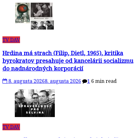
TV DAV
Hrdina má strach (Filip, Dietl, 1965), kritika
byrokratov presahuje od kancelárii socializmu
do nadnárodných korporácií
8. augusta 2026
8. augusta 2026
1
6 min read
TV DAV