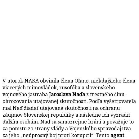
V utorok NAKA obvinila člena Oľano, niekdajšieho člena
viacerých mimovládok, rusofóba a slovenského
vojnového jastraba
Jaroslava Naďa
z trestného činu
ohrozovania utajovanej skutočnosti. Podľa vyšetrovateľa
mal Naď žiadať utajované skutočnosti na ochranu
záujmov Slovenskej republiky a následne ich vyzradiť
ďalším osobám. Naď sa samozrejme bráni a považuje to
za pomstu zo strany vlády a Vojenského spravodajstva
za jeho „neúprosný boj proti korupcii“. Tento
agent