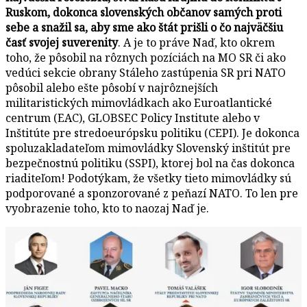
Ruskom, dokonca slovenských občanov samých proti
sebe a snažil sa, aby sme ako štát prišli o čo najväčšiu
časť svojej suverenity
. A je to práve Naď, kto okrem
toho, že pôsobil na rôznych pozíciách na MO SR či ako
vedúci sekcie obrany Stáleho zastúpenia SR pri NATO
pôsobil alebo ešte pôsobí v najrôznejších
militaristických mimovládkach ako Euroatlantické
centrum (EAC), GLOBSEC Policy Institute alebo v
Inštitúte pre stredoeurópsku politiku (CEPI). Je dokonca
spoluzakladateľom mimovládky Slovenský inštitút pre
bezpečnostnú politiku (SSPI), ktorej bol na čas dokonca
riaditeľom! Podotýkam, že všetky tieto mimovládky sú
podporované a sponzorované z peňazí NATO. To len pre
vyobrazenie toho, kto to naozaj Naď je.