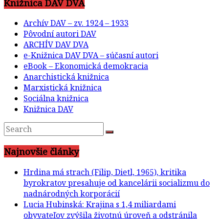
Knižnica DAV DVA
Archív DAV – zv. 1924 – 1933
Pôvodní autori DAV
ARCHÍV DAV DVA
e-Knižnica DAV DVA – súčasní autori
eBook – Ekonomická demokracia
Anarchistická knižnica
Marxistická knižnica
Sociálna knižnica
Knižnica DAV
Najnovšie články
Hrdina má strach (Filip, Dietl, 1965), kritika
byrokratov presahuje od kancelárii socializmu do
nadnárodných korporácií
Lucia Hubinská: Krajina s 1,4 miliardami
obyvateľov zvýšila životnú úroveň a odstránila