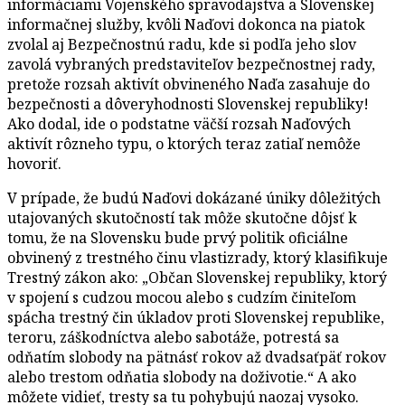
informáciami Vojenského spravodajstva a Slovenskej
informačnej služby, kvôli Naďovi dokonca na piatok
zvolal aj Bezpečnostnú radu, kde si podľa jeho slov
zavolá vybraných predstaviteľov bezpečnostnej rady,
pretože rozsah aktivít obvineného Naďa zasahuje do
bezpečnosti a dôveryhodnosti Slovenskej republiky!
Ako dodal, ide o podstatne väčší rozsah Naďových
aktivít rôzneho typu, o ktorých teraz zatiaľ nemôže
hovoriť.
V prípade, že budú Naďovi dokázané úniky dôležitých
utajovaných skutočností tak môže skutočne dôjsť k
tomu, že na Slovensku bude prvý politik oficiálne
obvinený z trestného činu vlastizrady, ktorý klasifikuje
Trestný zákon ako: „Občan Slovenskej republiky, ktorý
v spojení s cudzou mocou alebo s cudzím činiteľom
spácha trestný čin úkladov proti Slovenskej republike,
teroru, záškodníctva alebo sabotáže, potrestá sa
odňatím slobody na pätnásť rokov až dvadsaťpäť rokov
alebo trestom odňatia slobody na doživotie.“ A ako
môžete vidieť, tresty sa tu pohybujú naozaj vysoko.