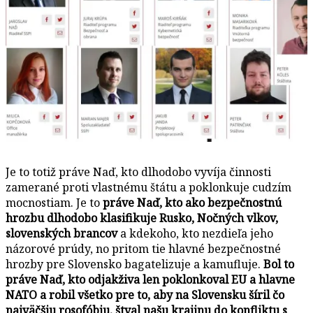
Je to totiž práve Naď, kto dlhodobo vyvíja činnosti
zamerané proti vlastnému štátu a poklonkuje cudzím
mocnostiam. Je to
práve Naď, kto ako bezpečnostnú
hrozbu dlhodobo klasifikuje Rusko, Nočných vlkov,
slovenských brancov
a kdekoho, kto nezdieľa jeho
názorové prúdy, no pritom tie hlavné bezpečnostné
hrozby pre Slovensko bagatelizuje a kamufluje.
Bol to
práve Naď, kto odjakživa len poklonkoval EU a hlavne
NATO a robil všetko pre to, aby na Slovensku šíril čo
najväčšiu rosofóbiu, štval našu krajinu do konfliktu s