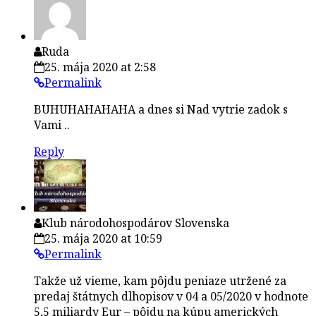
Ruda
25. mája 2020 at 2:58
Permalink
BUHUHAHAHAHA a dnes si Nad vytrie zadok s
Vami ..
Reply
Klub národohospodárov Slovenska
25. mája 2020 at 10:59
Permalink
Takže už vieme, kam pôjdu peniaze utržené za
predaj štátnych dlhopisov v 04 a 05/2020 v hodnote
5,5 miliardy Eur – pôjdu na kúpu amerických