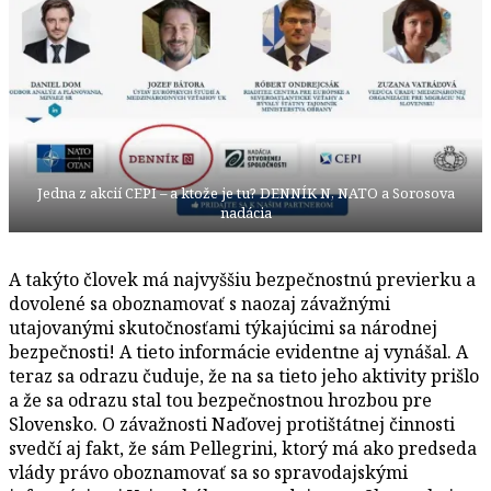
Jedna z akcií CEPI – a ktože je tu? DENNÍK N, NATO a Sorosova
nadácia
A takýto človek má najvyššiu bezpečnostnú previerku a
dovolené sa oboznamovať s naozaj závažnými
utajovanými skutočnosťami týkajúcimi sa národnej
bezpečnosti! A tieto informácie evidentne aj vynášal. A
teraz sa odrazu čuduje, že na sa tieto jeho aktivity prišlo
a že sa odrazu stal tou bezpečnostnou hrozbou pre
Slovensko. O závažnosti Naďovej protištátnej činnosti
svedčí aj fakt, že sám Pellegrini, ktorý má ako predseda
vlády právo oboznamovať sa so spravodajskými