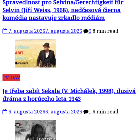
Spravedlnost pro Selvina/Gerechtigkeit für
Selvin (Jiří Weiss, 1968), nadčasová čierna
komédia nastavuje zrkadlo médiám
7. augusta 2026
7. augusta 2026
0
8 min read
TV DAV
Je třeba zabít Sekala (V. Michálek, 1998), dusivá
dráma z horúceho leta 1943
6. augusta 2026
6. augusta 2026
1
6 min read