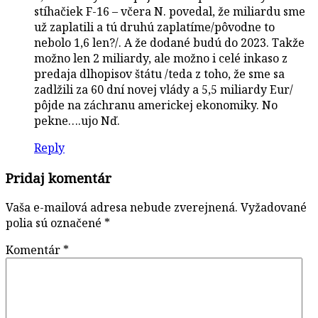
stíhačiek F-16 – včera N. povedal, že miliardu sme
už zaplatili a tú druhú zaplatíme/pôvodne to
nebolo 1,6 len?/. A že dodané budú do 2023. Takže
možno len 2 miliardy, ale možno i celé inkaso z
predaja dlhopisov štátu /teda z toho, že sme sa
zadlžili za 60 dní novej vlády a 5,5 miliardy Eur/
pôjde na záchranu americkej ekonomiky. No
pekne….ujo Nď.
Reply
Pridaj komentár
Vaša e-mailová adresa nebude zverejnená.
Vyžadované
polia sú označené
*
Komentár
*