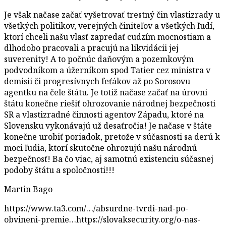
Je však načase začať vyšetrovať trestný čin vlastizrady u
všetkých politikov, verejných činiteľov a všetkých ľudí,
ktorí chceli našu vlasť zapredať cudzím mocnostiam a
dlhodobo pracovali a pracujú na likvidácii jej
suverenity! A to počnúc daňovým a pozemkovým
podvodníkom a úžerníkom spod Tatier cez ministra v
demisii či progresívnych feťákov až po Sorosovu
agentku na čele štátu. Je totiž načase začať na úrovni
štátu konečne riešiť ohrozovanie národnej bezpečnosti
SR a vlastizradné činnosti agentov Západu, ktoré na
Slovensku vykonávajú už desaťročia! Je načase v štáte
konečne urobiť poriadok, pretože v súčasnosti sa derú k
moci ľudia, ktorí skutočne ohrozujú našu národnú
bezpečnosť! Ba čo viac, aj samotnú existenciu súčasnej
podoby štátu a spoločnosti!!!
Martin Bago
https://www.ta3.com/…/absurdne-tvrdi-nad-po-
obvineni-premie…https://slovaksecurity.org/o-nas-