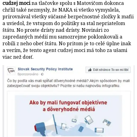
cudzej moci
na tlačovke spolu s Matovičom dokonca
chŕlil také nezmysly, že NAKA si všetko vymyslela,
prirovnával všetky súčasné bezpečnostné zložky k mafii
a uviedol, že vstupom do politiky sa stal nepriateľom
štátu. No proste drísty nad drísty. Novinári zo
zapredaných médií mu samozrejme poklonkovali a
robili z neho obeť štátu. No pritom je to celé úplne inak
a verím, že tento agent cudzej moci má toho za ušami
viac než dosť.