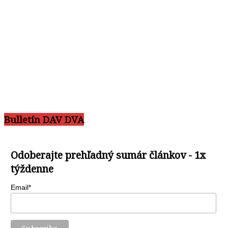
Bulletín DAV DVA
Odoberajte prehľadný sumár článkov - 1x
týždenne
Email*