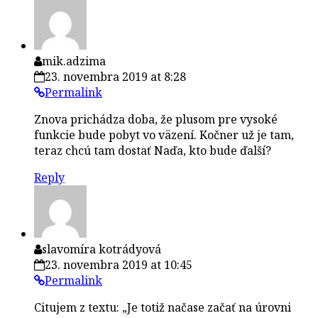
mik.adzima
23. novembra 2019 at 8:28
Permalink
Znova prichádza doba, že plusom pre vysoké
funkcie bude pobyt vo väzení. Kočner už je tam,
teraz chcú tam dostať Naďa, kto bude ďalší?
Reply
slavomíra kotrádyová
23. novembra 2019 at 10:45
Permalink
Citujem z textu: „Je totiž načase začať na úrovni