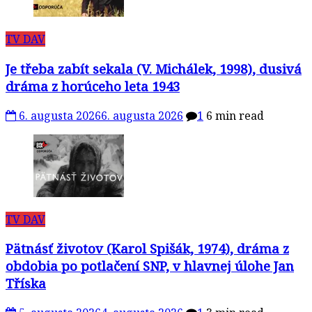
TV DAV
Je třeba zabít sekala (V. Michálek, 1998), dusivá
dráma z horúceho leta 1943
6. augusta 2026
6. augusta 2026
1
6 min read
TV DAV
Pätnásť životov (Karol Spišák, 1974), dráma z
obdobia po potlačení SNP, v hlavnej úlohe Jan
Tříska