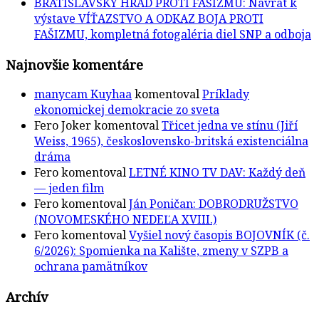
BRATISLAVSKÝ HRAD PROTI FAŠIZMU: Návrat k
výstave VÍŤAZSTVO A ODKAZ BOJA PROTI
FAŠIZMU, kompletná fotogaléria diel SNP a odboja
Najnovšie komentáre
manycam Kuyhaa
komentoval
Príklady
ekonomickej demokracie zo sveta
Fero Joker
komentoval
Třicet jedna ve stínu (Jiří
Weiss, 1965), československo-britská existenciálna
dráma
Fero
komentoval
LETNÉ KINO TV DAV: Každý deň
— jeden film
Fero
komentoval
Ján Poničan: DOBRODRUŽSTVO
(NOVOMESKÉHO NEDEĽA XVIII.)
Fero
komentoval
Vyšiel nový časopis BOJOVNÍK (č.
6/2026): Spomienka na Kalište, zmeny v SZPB a
ochrana pamätníkov
Archív