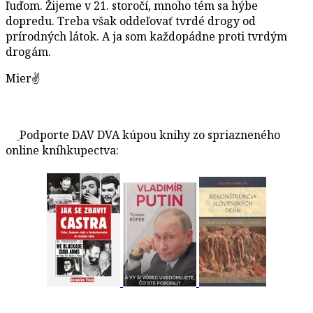
ľuďom. Žijeme v 21. storočí, mnoho tém sa hýbe
dopredu. Treba však oddeľovať tvrdé drogy od
prírodných látok. A ja som každopádne proti tvrdým
drogám.
Mier✌️
Podporte DAV DVA kúpou knihy zo spriazneného
online kníhkupectva: