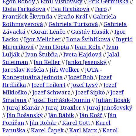
Egon Bondy
Emil Višňovský
Erik Germuška
//
//
//
Etela Farkašová
Eva Hrabková
Fero
//
//
//
František Škvrnda
Fraňo Kráľ
Gabriela
//
//
Rothmayerová
Gabriela Turisová
Gabriela
//
//
Závacká
Goran Lenčo
Gustáv Husák
Igor
//
//
//
Lacko
Igor Melicher
Ilona Švihlíková
Ingrid
//
//
//
Majeríková
Ivan Hopta
Ivan Kola
Ivan
//
//
//
Lulják
Ivan Štubňa
Iveta Hajdová
Jalal
//
//
//
Suleiman
Jan Keller
Janko Jesenský
//
//
//
Jaroslav Košela
Jiři Wolker
JOTA -
//
//
Konceptuálna jednota
Jozef Bob
Jozef
//
//
Hrdlička
Jozef Leikert
Jozef Lysý
Jozef
//
//
//
Mikloško
Jozef Schwarz
Jozef Sipko
Jozef
//
//
//
Smatana
Jozef Tomášik-Dumín
Julián Bosák
//
//
Juraj Blanár
Juraj Draxler
Juraj Janošovský
//
//
//
Ján Bošanský
Ján Bábik
Ján Košč
Ján
//
//
//
//
Poničan
Ján Rohár
Karel Gott
Karel
//
//
//
Panuška
Karel Čapek
Karl Marx
Karol
//
//
//