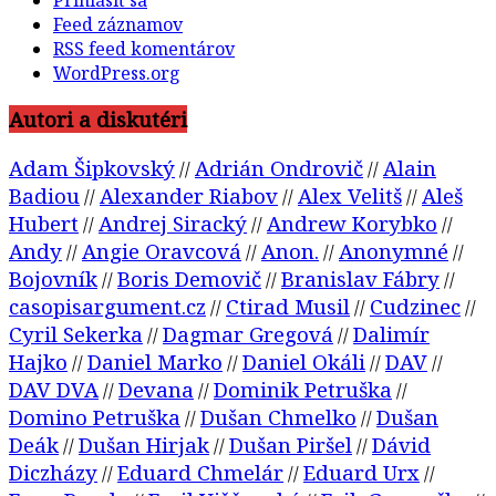
Feed záznamov
RSS feed komentárov
WordPress.org
Autori a diskutéri
Adam Šipkovský
Adrián Ondrovič
Alain
//
//
Badiou
Alexander Riabov
Alex Velitš
Aleš
//
//
//
Hubert
Andrej Siracký
Andrew Korybko
//
//
//
Andy
Angie Oravcová
Anon.
Anonymné
//
//
//
//
Bojovník
Boris Demovič
Branislav Fábry
//
//
//
casopisargument.cz
Ctirad Musil
Cudzinec
//
//
//
Cyril Sekerka
Dagmar Gregová
Dalimír
//
//
Hajko
Daniel Marko
Daniel Okáli
DAV
//
//
//
//
DAV DVA
Devana
Dominik Petruška
//
//
//
Domino Petruška
Dušan Chmelko
Dušan
//
//
Deák
Dušan Hirjak
Dušan Piršel
Dávid
//
//
//
Diczházy
Eduard Chmelár
Eduard Urx
//
//
//