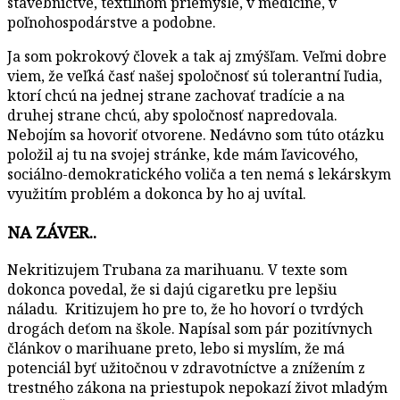
stavebníctve, textilnom priemysle, v medicíne, v
poľnohospodárstve a podobne.
Ja som pokrokový človek a tak aj zmýšľam. Veľmi dobre
viem, že veľká časť našej spoločnosť sú tolerantní ľudia,
ktorí chcú na jednej strane zachovať tradície a na
druhej strane chcú, aby spoločnosť napredovala.
Nebojím sa hovoriť otvorene. Nedávno som túto otázku
položil aj tu na svojej stránke, kde mám ľavicového,
sociálno-demokratického voliča a ten nemá s lekárskym
využitím problém a dokonca by ho aj uvítal.
NA ZÁVER..
Nekritizujem Trubana za marihuanu. V texte som
dokonca povedal, že si dajú cigaretku pre lepšiu
náladu.
Kritizujem ho pre to, že ho hovorí o tvrdých
drogách deťom na škole. Napísal som pár pozitívnych
článkov o marihuane preto, lebo si myslím, že má
potenciál byť užitočnou v zdravotníctve a znížením z
trestného zákona na priestupok nepokazí život mladým