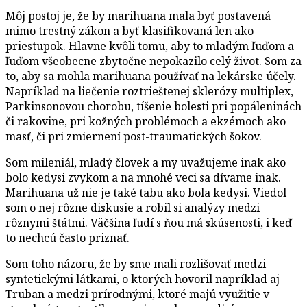
Môj postoj je, že by marihuana mala byť postavená
mimo trestný zákon a byť klasifikovaná len ako
priestupok. Hlavne kvôli tomu, aby to mladým ľuďom a
ľuďom všeobecne zbytočne nepokazilo celý život. Som za
to, aby sa mohla marihuana používať na lekárske účely.
Napríklad na liečenie roztrieštenej sklerózy multiplex,
Parkinsonovou chorobu, tíšenie bolesti pri popáleninách
či rakovine, pri kožných problémoch a ekzémoch ako
masť, či pri zmiernení post-traumatických šokov.
Som mileniál, mladý človek a my uvažujeme inak ako
bolo kedysi zvykom a na mnohé veci sa dívame inak.
Marihuana už nie je také tabu ako bola kedysi. Viedol
som o nej rôzne diskusie a robil si analýzy medzi
rôznymi štátmi. Väčšina ľudí s ňou má skúsenosti, i keď
to nechcú často priznať.
Som toho názoru, že by sme mali rozlišovať medzi
syntetickými látkami, o ktorých hovoril napríklad aj
Truban a medzi prírodnými, ktoré majú využitie v