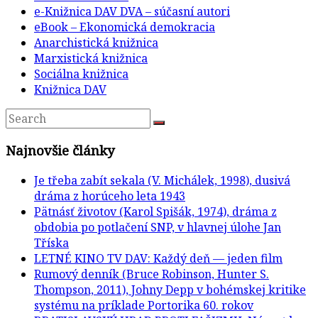
e-Knižnica DAV DVA – súčasní autori
eBook – Ekonomická demokracia
Anarchistická knižnica
Marxistická knižnica
Sociálna knižnica
Knižnica DAV
Najnovšie články
Je třeba zabít sekala (V. Michálek, 1998), dusivá
dráma z horúceho leta 1943
Pätnásť životov (Karol Spišák, 1974), dráma z
obdobia po potlačení SNP, v hlavnej úlohe Jan
Tříska
LETNÉ KINO TV DAV: Každý deň — jeden film
Rumový denník (Bruce Robinson, Hunter S.
Thompson, 2011), Johny Depp v bohémskej kritike
systému na príklade Portorika 60. rokov