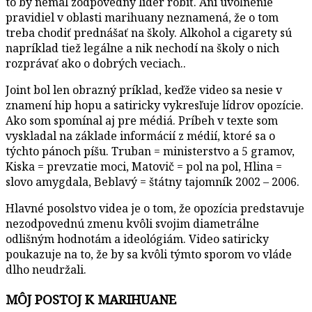
to by nemal zodpovedný líder robiť. Ani uvoľnenie
pravidiel v oblasti marihuany neznamená, že o tom
treba chodiť prednášať na školy. Alkohol a cigarety sú
napríklad tiež legálne a nik nechodí na školy o nich
rozprávať ako o dobrých veciach..
Joint bol len obrazný príklad, keďže video sa nesie v
znamení hip hopu a satiricky vykresľuje lídrov opozície.
Ako som spomínal aj pre médiá. Príbeh v texte som
vyskladal na základe informácií z médií, ktoré sa o
týchto pánoch píšu. Truban = ministerstvo a 5 gramov,
Kiska = prevzatie moci, Matovič = pol na pol, Hlina =
slovo amygdala, Beblavý = štátny tajomník 2002 – 2006.
Hlavné posolstvo videa je o tom, že opozícia predstavuje
nezodpovednú zmenu kvôli svojim diametrálne
odlišným hodnotám a ideológiám. Video satiricky
poukazuje na to, že by sa kvôli týmto sporom vo vláde
dlho neudržali.
MÔJ POSTOJ K MARIHUANE