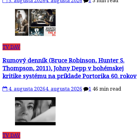
5. augusta 2026
4. augusta 2026
1
3 min read
TV DAV
Rumový denník (Bruce Robinson, Hunter S.
Thompson, 2011), Johny Depp v bohémskej
kritike systému na príklade Portorika 60. rokov
4. augusta 2026
4. augusta 2026
1
46 min read
TV DAV