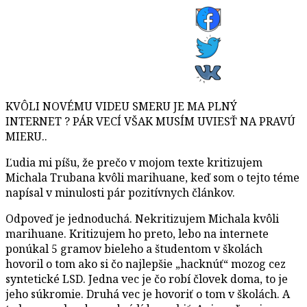
KVÔLI NOVÉMU VIDEU SMERU JE MA PLNÝ
INTERNET ? PÁR VECÍ VŠAK MUSÍM UVIESŤ NA PRAVÚ
MIERU..
Ľudia mi píšu, že prečo v mojom texte kritizujem
Michala Trubana kvôli marihuane, keď som o tejto téme
napísal v minulosti pár pozitívnych článkov.
Odpoveď je jednoduchá. Nekritizujem Michala kvôli
marihuane. Kritizujem ho preto, lebo na internete
ponúkal 5 gramov bieleho a študentom v školách
hovoril o tom ako si čo najlepšie „hacknúť“ mozog cez
syntetické LSD. Jedna vec je čo robí človek doma, to je
jeho súkromie. Druhá vec je hovoriť o tom v školách. A