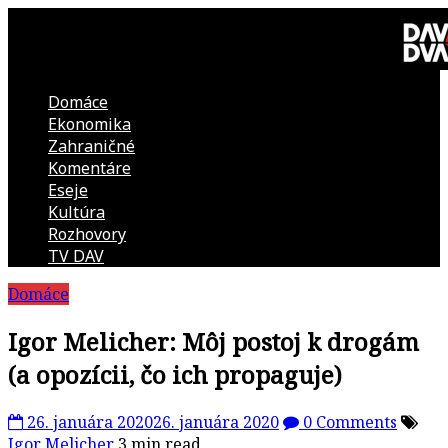
Skip
to
content
Domáce
DAV
Ekonomika
Zahraničné
DVA
Komentáre
Eseje
–
Kultúra
Rozhovory
kultúrno-
TV DAV
Domáce
politická
Igor Melicher: Môj postoj k drogám
revue
(a opozícii, čo ich propaguje)
26. januára 2020
26. januára 2020
0 Comments
Igor Melicher
3 min read