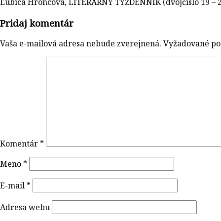
Ľubica Hroncová, LITERÁRNY TÝŽDENNÍK (dvojčíslo 19 – 2
Pridaj komentár
Vaša e-mailová adresa nebude zverejnená.
Vyžadované po
Komentár
*
Meno
*
E-mail
*
Adresa webu