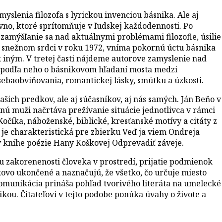
yslenia filozofa s lyrickou invenciou básnika. Ale aj
ovno, ktoré sprítomňuje v ľudskej každodennosti. Po
 zamýšľanie sa nad aktuálnymi problémami filozofie, úsilie
O snežnom srdci v roku 1972, vníma pokornú úctu básnika
k iným. V tretej časti nájdeme autorove zamyslenie nad
čí podľa neho o básnikovom hľadaní mosta medzi
baobviňovania, romantickej lásky, smútku a úzkosti.
ich predkov, ale aj súčasníkov, aj nás samých. Ján Beňo v
nú muži načrtáva prežívanie situácie jednotlivca v rámci
číka, náboženské, biblické, kresťanské motívy a citáty z
je charakteristická pre zbierku Veď ja viem Ondreja
v knihe poézie Hany Koškovej Odprevadiť záveje.
u zakorenenosti človeka v prostredí, prijatie podmienok
kovo ukončené a naznačujú, že všetko, čo určuje miesto
komunikácia prináša pohľad tvorivého literáta na umelecké
tikou. Čitateľovi v tejto podobe ponúka úvahy o živote a