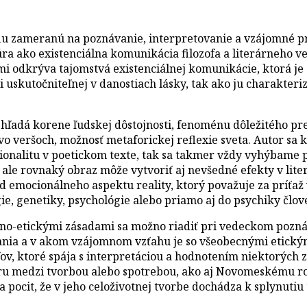
u zameranú na poznávanie, interpretovanie a vzájomné pre
túra ako existenciálna komunikácia filozofa a literárneho v
mi odkrýva tajomstvá existenciálnej komunikácie, ktorá j
 uskutočniteľnej v danostiach lásky, tak ako ju charakteri
 hľadá korene ľudskej dôstojnosti, fenoménu dôležitého pre
vo veršoch, možnosť metaforickej reflexie sveta. Autor sa 
cionalitu v poetickom texte, tak sa takmer vždy vyhýbame
ale rovnaký obraz môže vytvoriť aj nevšedné efekty v liter
 emocionálneho aspektu reality, ktorý považuje za príťaž v 
e, genetiky, psychológie alebo priamo aj do psychiky člove
lno-etickými zásadami sa možno riadiť pri vedeckom pozná
ania a v akom vzájomnom vzťahu je so všeobecnými etickým
ov, ktoré spája s interpretáciou a hodnotením niektorých z
ru medzi tvorbou alebo spotrebou, ako aj Novomeskému r
ocit, že v jeho celoživotnej tvorbe dochádza k splynutiu 