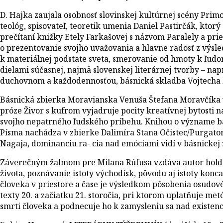
D. Hajka zaujala osobnosť slovinskej kultúrnej scény Primož
teológ, spisovateľ, teoretik umenia Daniel Pastirčák, ktor
prečítaní knižky Etely Farkašovej s názvom Paralely a pri
o prezentovanie svojho uvažovania a hlavne radosť z výsl
k materiálnej podstate sveta, smerovanie od hmoty k ľudo
dielami súčasnej, najmä slovenskej literárnej tvorby – n
duchovnom a každodennosťou, básnická skladba Vojtecha M
Básnická zbierka Moravianska Venuša Štefana Moravčíka vy
próze Živor s kufrom vyjadruje pocity kreatívnej bytosti 
svojho nepatrného ľudského príbehu. Knihou o význame básn
Písma nachádza v zbierke Dalimíra Stana Očistec/Purgator
Nagaja, dominanciu ra- cia nad emóciami vidí v básnickej
Záverečným žalmom pre Milana Rúfusa vzdáva autor hold Rú
života, poznávanie istoty východísk, pôvodu aj istoty konc
človeka v priestore a čase je výsledkom pôsobenia osudov
texty 20. a začiatku 21. storočia, pri ktorom uplatňuje met
smrti človeka a podnecuje ho k zamysleniu sa nad existencio