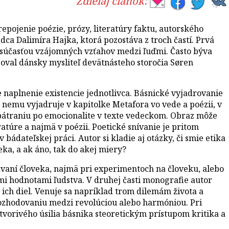
Zdieľaj článok:
pojenie poézie, prózy, literatúry faktu, autorského
edca Dalimíra Hajka, ktorá pozostáva z troch častí. Prvá
e súčasťou vzájomných vzťahov medzi ľuďmi. Často býva
zoval dánsky mysliteľ devätnásteho storočia Søren
 naplnenie existencie jednotlivca. Básnické vyjadrovanie
k nemu vyjadruje v kapitolke Metafora vo vede a poézii, v
 pátraniu po emocionalite v texte vedeckom. Obraz môže
atúre a najmä v poézii. Poetické snívanie je pritom
bádateľskej práci. Autor si kladie aj otázky, či smie etika
ka, a ak áno, tak do akej miery?
vaní človeka, najmä pri experimentoch na človeku, alebo
i hodnotami ľudstva. V druhej časti monografie autor
 ich diel. Venuje sa napríklad trom dilemám života a
ozhodovaniu medzi revolúciou alebo harmóniou. Pri
tvorivého úsilia básnika steoretickým prístupom kritika a