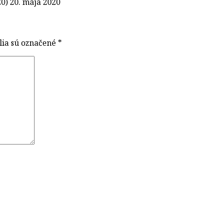
0) 20. mája 2020
lia sú označené
*