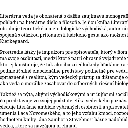
Literárna veda je obohatená o ďalšiu zaujímavú monografi
pohľadu na literárne dielo a filozofie. Je ňou kniha Litera
obsahuje teoretické a metodologické východiská, autor ni
spojená s otázkou prítomnosti ľudského gesta ako možnosti
Kierkegaard.
Prostredie lásky je impulzom pre spisovateľa, ktorý v ňom
má svoje osobitosti, medzi ktoré patrí obrazné vyjadrenie 
ktorej konštatuje, že tak ako iba zriedkakedy hľadáme ra
podnietiť silné emocionálne predstavy podnetné pre vedu, 
spriaznené s realitou, kým vedecký prístup sa dištancuje od
ako veda o morálke zasahovať do odborných riešení biológi
Taktiež sa pýta, akými východiskovými a určujúcimi sociá
čo predstavuje vo svojej podstate etika vedeckého poznáv
sleduje literárne ambície vybraných osobností a spisovateľ
umenia Laca Novomeského, a to jeho vzťahu kmoci, rozpo
hodnotení knihy Jána Zambora Stavebnosť básne nadobúda p
vedca, ktoré sa navzájom prelínajú.