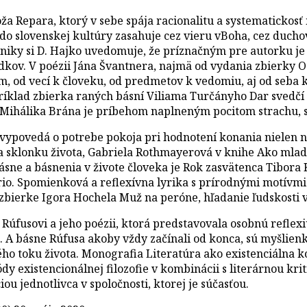
a Repara, ktorý v sebe spája racionalitu a systematickosť m
ý do slovenskej kultúry zasahuje cez vieru vBoha, cez duch
eniky si D. Hajko uvedomuje, že príznačným pre autorku je
edkov. V poézii Jána Švantnera, najmä od vydania zbierky 
m, od vecí k človeku, od predmetov k vedomiu, aj od seba 
apríklad zbierka raných básní Viliama Turčányho Dar sved
ihálika Brána je príbehom naplneným pocitom strachu, se
povedá o potrebe pokoja pri hodnotení konania nielen naš
na sklonku života, Gabriela Rothmayerová v knihe Ako mlad
e a básnenia v živote človeka je Rok zasvätenca Tibora Ko
io. Spomienková a reflexívna lyrika s prírodnými motívmi 
 zbierke Igora Hochela Muž na peróne, hľadanie ľudskosti 
fusovi a jeho poézii, ktorá predstavovala osobnú reflexi
a. A básne Rúfusa akoby vždy začínali od konca, sú myšlien
ého toku života. Monografia Literatúra ako existenciálna 
ódy existencionálnej filozofie v kombinácii s literárnou kri
u jednotlivca v spoločnosti, ktorej je súčasťou.