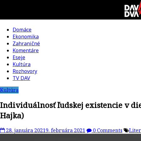
Skip
to
content
Domáce
DAV
Ekonomika
Zahraničné
DVA
Komentáre
Eseje
–
Kultúra
Rozhovory
kultúrno-
TV DAV
Kultúra
politická
Individuálnosť ľudskej existencie v di
revue
Hajka)
28. januára 2021
9. februára 2021
0 Comments
Lite