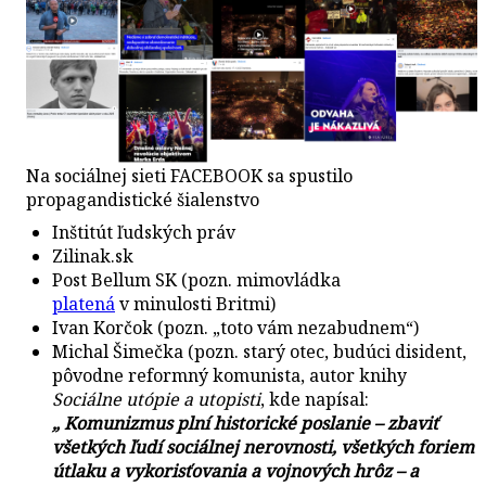
Na sociálnej sieti FACEBOOK sa spustilo
propagandistické šialenstvo
Inštitút ľudských práv
Zilinak.sk
Post Bellum SK (pozn. mimovládka
platená
v minulosti Britmi)
Ivan Korčok (pozn. „toto vám nezabudnem“)
Michal Šimečka (pozn. starý otec, budúci disident,
pôvodne reformný komunista, autor knihy
Sociálne utópie a utopisti
, kde napísal:
„
Komunizmus plní historické poslanie – zbaviť
všetkých ľudí sociálnej nerovnosti, všetkých foriem
útlaku a vykorisťovania a vojnových hrôz – a