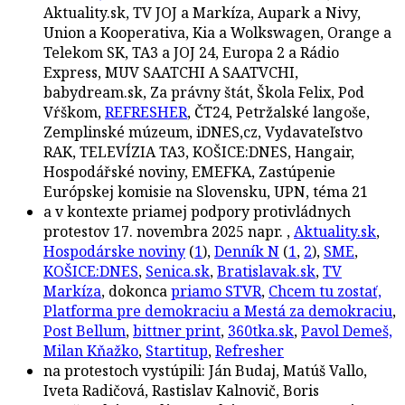
Aktuality.sk, TV JOJ a Markíza, Aupark a Nivy,
Union a Kooperativa, Kia a Wolkswagen, Orange a
Telekom SK, TA3 a JOJ 24, Europa 2 a Rádio
Express, MUV SAATCHI A SAATVCHI,
babydream.sk, Za právny štát, Škola Felix, Pod
Vŕškom,
REFRESHER
, ČT24, Petržalské langoše,
Zemplinské múzeum, iDNES,cz, Vydavateľstvo
RAK, TELEVÍZIA TA3, KOŠICE:DNES, Hangair,
Hospodářské noviny, EMEFKA, Zastúpenie
Európskej komisie na Slovensku, UPN, téma 21
a v kontexte priamej podpory protivládnych
protestov 17. novembra 2025 napr. ,
Aktuality.sk
,
Hospodárske noviny
(
1
),
Denník N
(
1
,
2
),
SME
,
KOŠICE:DNES
,
Senica.sk
,
Bratislavak.sk
,
TV
Markíza
, dokonca
priamo STVR
,
Chcem tu zostať,
Platforma pre demokraciu a Mestá za demokraciu
,
Post Bellum
,
bittner print
,
360tka.sk
,
Pavol Demeš,
Milan Kňažko
,
Startitup
,
Refresher
na protestoch vystúpili: Ján Budaj, Matúš Vallo,
Iveta Radičová, Rastislav Kalnovič, Boris