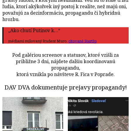
ľudia, ktorí akýkoľvek iný postoj k realite, než majú oni,
považujú za dezinformáciu, propagandu či hybridnú
hrozbu.
„Ako chutí Putinov k…“
médiami milovaný študent Muro,
citované StartIp
Pod galériou screenov a statusov, ktoré vzišli za
približne 3 dni, nájdete ďalšiu koordinovanú
propagandu,
ktorá vznikla po návšteve R. Fica v Poprade.
DAV DVA dokumentuje prejavy propagandy!