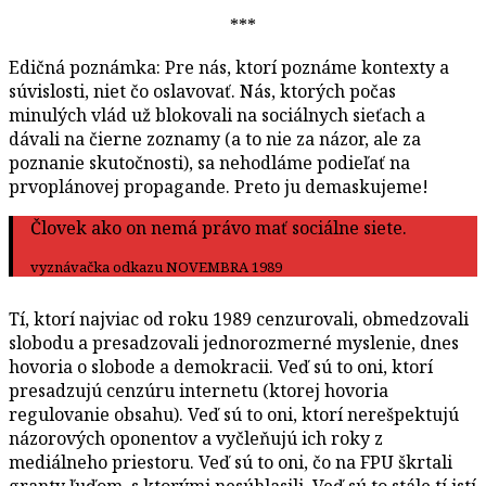
***
Edičná poznámka: Pre nás, ktorí poznáme kontexty a
súvislosti, niet čo oslavovať. Nás, ktorých počas
minulých vlád už blokovali na sociálnych sieťach a
dávali na čierne zoznamy (a to nie za názor, ale za
poznanie skutočnosti), sa nehodláme podieľať na
prvoplánovej propagande. Preto ju demaskujeme!
Človek ako on nemá právo mať sociálne siete.
vyznávačka odkazu NOVEMBRA 1989
Tí, ktorí najviac od roku 1989 cenzurovali, obmedzovali
slobodu a presadzovali jednorozmerné myslenie, dnes
hovoria o slobode a demokracii. Veď sú to oni, ktorí
presadzujú cenzúru internetu (ktorej hovoria
regulovanie obsahu). Veď sú to oni, ktorí nerešpektujú
názorových oponentov a vyčleňujú ich roky z
mediálneho priestoru. Veď sú to oni, čo na FPU škrtali
granty ľuďom, s ktorými nesúhlasili. Veď sú to stále tí istí