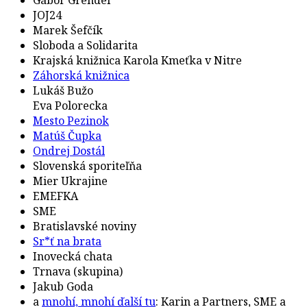
JOJ24
Marek Šefčík
Sloboda a Solidarita
Krajská knižnica Karola Kmeťka v Nitre
Záhorská knižnica
Lukáš Bužo
Eva Polorecka
Mesto Pezinok
Matúš Čupka
Ondrej Dostál
Slovenská sporiteľňa
Mier Ukrajine
EMEFKA
SME
Bratislavské noviny
Sr*ť na brata
Inovecká chata
Trnava (skupina)
Jakub Goda
a
mnohí, mnohí ďalší tu
: Karin a Partners, SME a