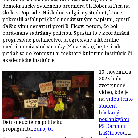
demokraticky zvoleného premiéra SR Roberta Fica na
škole v Poprade. Následne vulgárny študent, ktoré
pokreslil asfalt pri škole nenávistnými nápismi, spustil
ďalšiu vlnu nenávisti proti R. Ficovi potom, čo bol
oprávnene zadržaný políciou. Spustili to v koordinácií:
progresívne poslanectvo, progresívne a liberálne
médiá, nenávistné stránky (Zlovensko), hejteri, ale
pridali sa do kontextu aj niektoré kultúrne inštitúcie či
akademické inštitúcie.
13. novembra
2025 bolo
zverejnené
video, kde je
na
videu tento
študent
húckaný
poslankyňou
Deti zneužité na politickú
PS Darinou
propagandu,
zdroj tu
Luščíkovou
, k