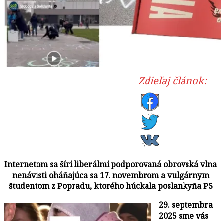
Zdieľaj článok:
Internetom sa šíri liberálmi podporovaná obrovská vlna
nenávisti oháňajúca sa 17. novembrom a vulgárnym
študentom z Popradu, ktorého húckala poslankyňa PS
29. septembra
2025 sme vás