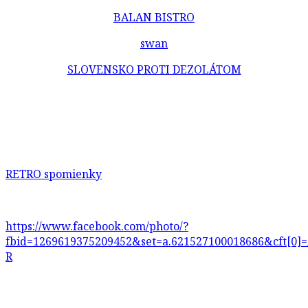
BALAN BISTRO
swan
SLOVENSKO PROTI DEZOLÁTOM
RETRO spomienky
https://www.facebook.com/photo/?
fbid=1269619375209452&set=a.621527100018686&cf
R