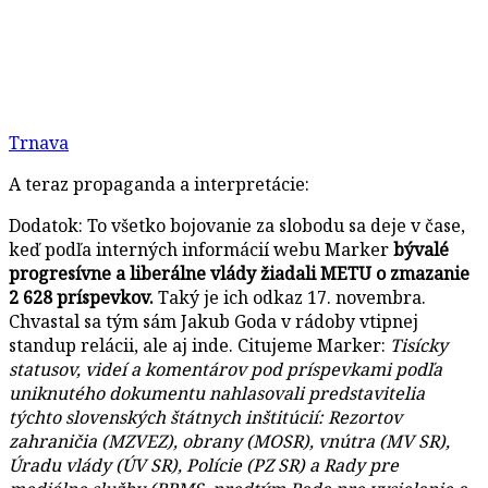
Trnava
A teraz propaganda a interpretácie:
Dodatok: To všetko bojovanie za slobodu sa deje v čase,
keď podľa interných informácií webu Marker
bývalé
progresívne a liberálne vlády žiadali METU o zmazanie
2 628 príspevkov.
Taký je ich odkaz 17. novembra.
Chvastal sa tým sám Jakub Goda v rádoby vtipnej
standup relácii, ale aj inde. Citujeme Marker:
Tisícky
statusov, videí a komentárov pod príspevkami podľa
uniknutého dokumentu nahlasovali predstavitelia
týchto slovenských štátnych inštitúcií: Rezortov
zahraničia (MZVEZ), obrany (MOSR), vnútra (MV SR),
Úradu vlády (ÚV SR), Polície (PZ SR) a Rady pre