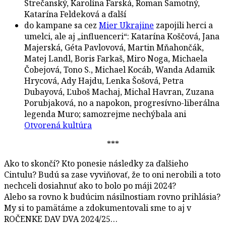
Strečanský, Karolína Farská, Roman Samotný,
Katarína Feldeková a ďalší
do kampane sa cez
Mier Ukrajine
zapojili herci a
umelci, ale aj „influenceri“: Katarína Koščová, Jana
Majerská, Géta Pavlovová, Martin Mňahončák,
Matej Landl, Boris Farkaš, Miro Noga, Michaela
Čobejová, Tono S., Michael Kocáb, Wanda Adamik
Hrycová, Ady Hajdu, Lenka Šošová, Petra
Dubayová, Ľuboš Machaj, Michal Havran, Zuzana
Porubjaková, no a napokon, progresívno-liberálna
legenda Muro; samozrejme nechýbala ani
Otvorená kultúra
***
Ako to skončí? Kto ponesie následky za ďalšieho
Cintulu? Budú sa zase vyviňovať, že to oni nerobili a toto
nechceli dosiahnuť ako to bolo po máji 2024?
Alebo sa rovno k budúcim násilnostiam rovno prihlásia?
My si to pamätáme a zdokumentovali sme to aj v
ROČENKE DAV DVA 2024/25…