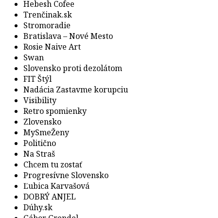
Hebesh Cofee
Trenčinak.sk
Stromoradie
Bratislava – Nové Mesto
Rosie Naive Art
Swan
Slovensko proti dezolátom
FIT Štýl
Nadácia Zastavme korupciu
Visibility
Retro spomienky
Zlovensko
MySmeŽeny
Politično
Na Straš
Chcem tu zostať
Progresívne Slovensko
Ľubica Karvašová
DOBRÝ ANJEL
Dúhy.sk
Gábor Grendel