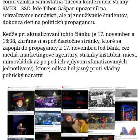
čomu vznikla samostatná tlačová konferencie strany
SMER – SSD, kde Tibor Gašpar upozornil na
schvaľovanie nenávisti, ale aj zneužívanie študentov,
dokonca detí na politickú propagandu.
Keďže pri aktualizovaní tohto článku je 17. november a
18:38, zhrňme si aspoň čiastočne stránky, ktoré sa
zapojili do propagandy k 17. novembru (od bánk, cez
médiá, marketingové agentúry, stránky inštitúcií, miest,
mimovládok až po pod ich vplyvom sfanatizovaných
jednotlivcov), ktorej odkaz bol jasný proti-vládny
politický naratív: