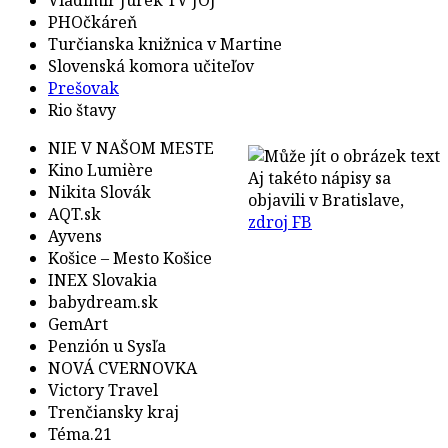
PHOčkáreň
Turčianska knižnica v Martine
Slovenská komora učiteľov
Prešovak
Rio štavy
NIE V NAŠOM MESTE
Kino Lumière
Aj takéto nápisy sa
Nikita Slovák
objavili v Bratislave,
AQT.sk
zdroj FB
Ayvens
Košice – Mesto Košice
INEX Slovakia
babydream.sk
GemArt
Penzión u Sysľa
NOVÁ CVERNOVKA
Victory Travel
Trenčiansky kraj
Téma.21