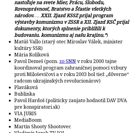
nastoľuje na svete Mier, Prácu, Slobodu,
Rovnoprávnosť, Bratstvo a Šťastie všetkých
národov.
…
XXII. Zjazd KSSZ prijal program
výstavby komunizmu v ZSSR a XII. Zjazd KSČ prijal
dokumenty, ktorých splnenie priblížili k
budovaniu. komunizmu aj našu krajinu.“
)
Matúš Vallo (starý otec Miroslav Válek, minister
kultúry SSR)
Mária Kolíková
Pavol Demeš (pozn.
zo SNN
v roku 2000 tajne
koordinoval program zahraničnej pomoci vzbury
proti Miloševičovi a v roku 2003 bol tiež „dôverne“
radcom ukrajinských revolucionárov)
Plaváková
Bublinka
Pavol Hardoš (politicky zaujato hodnotil DAV DVA
pre konspiratori.sk)
VIA JURIS
MediaBoom
Martin Shooty Shootovec
Vladimír Jurek TV JOJ