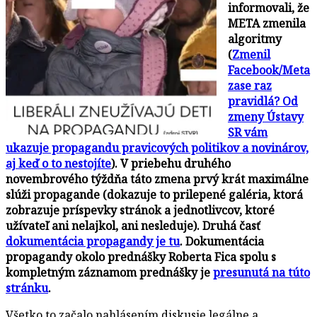
informovali, že
META zmenila
algoritmy
(
Zmenil
Facebook/Meta
zase raz
pravidlá? Od
zmeny Ústavy
SR vám
ukazuje propagandu pravicových politikov a novinárov,
aj keď o to nestojíte
). V priebehu druhého
novembrového týždňa táto zmena prvý krát maximálne
slúži propagande (dokazuje to prilepené galéria, ktorá
zobrazuje príspevky stránok a jednotlivcov, ktoré
užívateľ ani nelajkol, ani nesleduje).
Druhá časť
dokumentácia propagandy je tu
.
Dokumentácia
propagandy okolo prednášky Roberta Fica spolu s
kompletným záznamom prednášky je
presunutá na túto
stránku
.
Všetko to začalo nahlásením diskusie legálne a